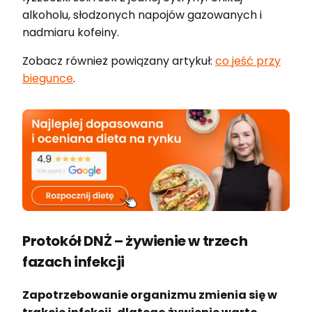
alkoholu, słodzonych napojów gazowanych i
nadmiaru kofeiny.
Zobacz również powiązany artykuł:
co jeść przy
biegunce
.
Protokół DNŻ – żywienie w trzech
fazach infekcji
Zapotrzebowanie organizmu zmienia się w