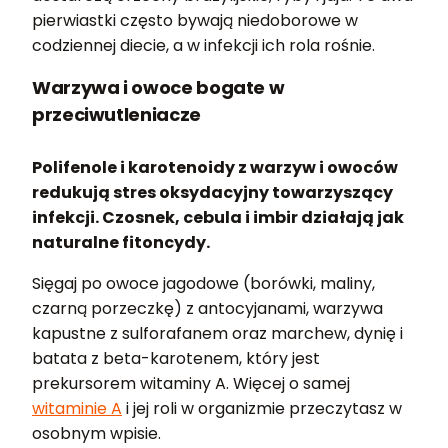
pierwiastki często bywają niedoborowe w
codziennej diecie, a w infekcji ich rola rośnie.
Warzywa i owoce bogate w
przeciwutleniacze
Polifenole i karotenoidy z warzyw i owoców
redukują stres oksydacyjny towarzyszący
infekcji. Czosnek, cebula i imbir działają jak
naturalne fitoncydy.
Sięgaj po owoce jagodowe (borówki, maliny,
czarną porzeczkę) z antocyjanami, warzywa
kapustne z sulforafanem oraz marchew, dynię i
batata z beta-karotenem, który jest
prekursorem witaminy A. Więcej o samej
witaminie A
i jej roli w organizmie przeczytasz w
osobnym wpisie.