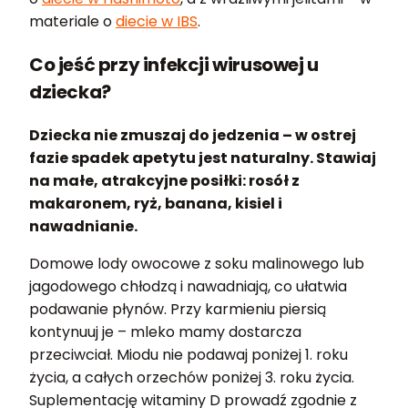
materiale o
diecie w IBS
.
Co jeść przy infekcji wirusowej u
dziecka?
Dziecka nie zmuszaj do jedzenia – w ostrej
fazie spadek apetytu jest naturalny. Stawiaj
na małe, atrakcyjne posiłki: rosół z
makaronem, ryż, banana, kisiel i
nawadnianie.
Domowe lody owocowe z soku malinowego lub
jagodowego chłodzą i nawadniają, co ułatwia
podawanie płynów. Przy karmieniu piersią
kontynuuj je – mleko mamy dostarcza
przeciwciał. Miodu nie podawaj poniżej 1. roku
życia, a całych orzechów poniżej 3. roku życia.
Suplementację witaminy D prowadź zgodnie z