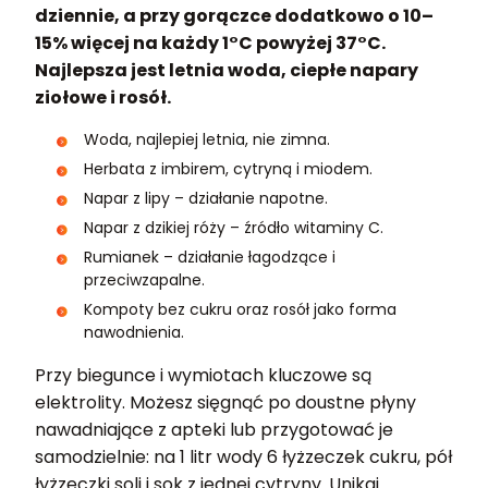
dziennie, a przy gorączce dodatkowo o 10–
15% więcej na każdy 1°C powyżej 37°C.
Najlepsza jest letnia woda, ciepłe napary
ziołowe i rosół.
Woda, najlepiej letnia, nie zimna.
Herbata z imbirem, cytryną i miodem.
Napar z lipy – działanie napotne.
Napar z dzikiej róży – źródło witaminy C.
Rumianek – działanie łagodzące i
przeciwzapalne.
Kompoty bez cukru oraz rosół jako forma
nawodnienia.
Przy biegunce i wymiotach kluczowe są
elektrolity. Możesz sięgnąć po doustne płyny
nawadniające z apteki lub przygotować je
samodzielnie: na 1 litr wody 6 łyżzeczek cukru, pół
łyżzeczki soli i sok z jednej cytryny. Unikaj