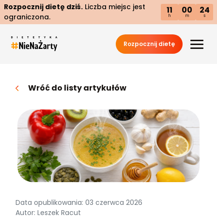
Rozpocznij dietę dziś.
Liczba miejsc jest
11
00
22
ograniczona.
h
m
s
Rozpocznij dietę
Wróć do listy artykułów
Data opublikowania: 03 czerwca 2026
Autor: Leszek Racut