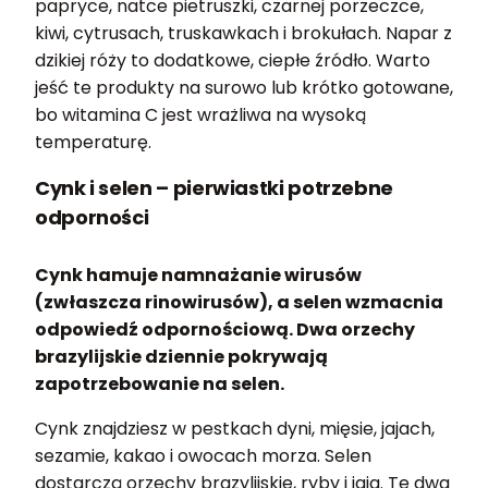
papryce, natce pietruszki, czarnej porzeczce,
kiwi, cytrusach, truskawkach i brokułach. Napar z
dzikiej róży to dodatkowe, ciepłe źródło. Warto
jeść te produkty na surowo lub krótko gotowane,
bo witamina C jest wrażliwa na wysoką
temperaturę.
Cynk i selen – pierwiastki potrzebne
odporności
Cynk hamuje namnażanie wirusów
(zwłaszcza rinowirusów), a selen wzmacnia
odpowiedź odpornościową. Dwa orzechy
brazylijskie dziennie pokrywają
zapotrzebowanie na selen.
Cynk znajdziesz w pestkach dyni, mięsie, jajach,
sezamie, kakao i owocach morza. Selen
dostarczą orzechy brazylijskie, ryby i jaja. Te dwa