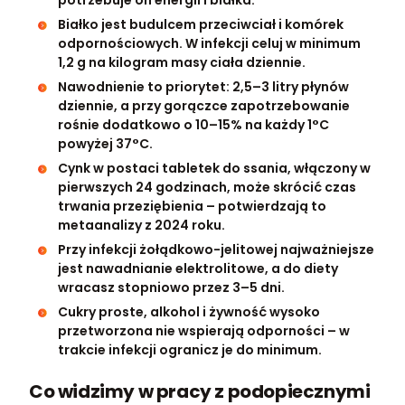
potrzebuje on energii i białka.
Białko jest budulcem przeciwciał i komórek
odpornościowych. W infekcji celuj w minimum
1,2 g na kilogram masy ciała dziennie.
Nawodnienie to priorytet: 2,5–3 litry płynów
dziennie, a przy gorączce zapotrzebowanie
rośnie dodatkowo o 10–15% na każdy 1°C
powyżej 37°C.
Cynk w postaci tabletek do ssania, włączony w
pierwszych 24 godzinach, może skrócić czas
trwania przeziębienia – potwierdzają to
metaanalizy z 2024 roku.
Przy infekcji żołądkowo-jelitowej najważniejsze
jest nawadnianie elektrolitowe, a do diety
wracasz stopniowo przez 3–5 dni.
Cukry proste, alkohol i żywność wysoko
przetworzona nie wspierają odporności – w
trakcie infekcji ogranicz je do minimum.
Co widzimy w pracy z podopiecznymi