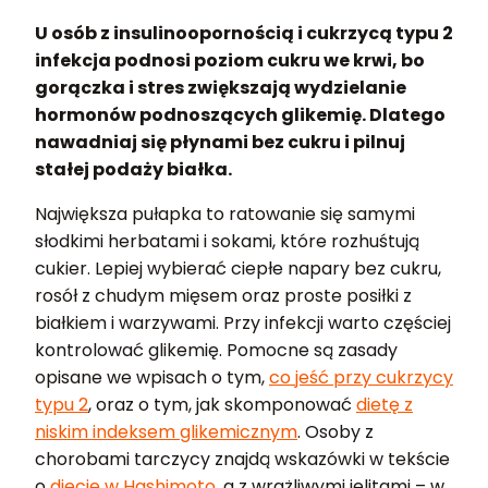
U osób z insulinoopornością i cukrzycą typu 2
infekcja podnosi poziom cukru we krwi, bo
gorączka i stres zwiększają wydzielanie
hormonów podnoszących glikemię. Dlatego
nawadniaj się płynami bez cukru i pilnuj
stałej podaży białka.
Największa pułapka to ratowanie się samymi
słodkimi herbatami i sokami, które rozhuśtują
cukier. Lepiej wybierać ciepłe napary bez cukru,
rosół z chudym mięsem oraz proste posiłki z
białkiem i warzywami. Przy infekcji warto częściej
kontrolować glikemię. Pomocne są zasady
opisane we wpisach o tym,
co jeść przy cukrzycy
typu 2
, oraz o tym, jak skomponować
dietę z
niskim indeksem glikemicznym
. Osoby z
chorobami tarczycy znajdą wskazówki w tekście
o
diecie w Hashimoto
, a z wrażliwymi jelitami – w