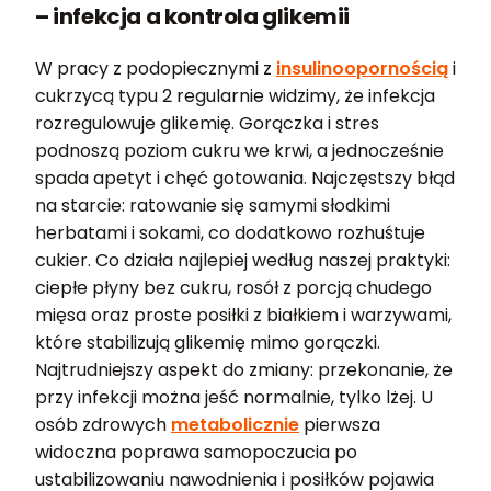
– infekcja a kontrola glikemii
W pracy z podopiecznymi z
insulinoopornością
i
cukrzycą typu 2 regularnie widzimy, że infekcja
rozregulowuje glikemię. Gorączka i stres
podnoszą poziom cukru we krwi, a jednocześnie
spada apetyt i chęć gotowania. Najczęstszy błąd
na starcie: ratowanie się samymi słodkimi
herbatami i sokami, co dodatkowo rozhuśtuje
cukier. Co działa najlepiej według naszej praktyki:
ciepłe płyny bez cukru, rosół z porcją chudego
mięsa oraz proste posiłki z białkiem i warzywami,
które stabilizują glikemię mimo gorączki.
Najtrudniejszy aspekt do zmiany: przekonanie, że
przy infekcji można jeść normalnie, tylko lżej. U
osób zdrowych
metabolicznie
pierwsza
widoczna poprawa samopoczucia po
ustabilizowaniu nawodnienia i posiłków pojawia