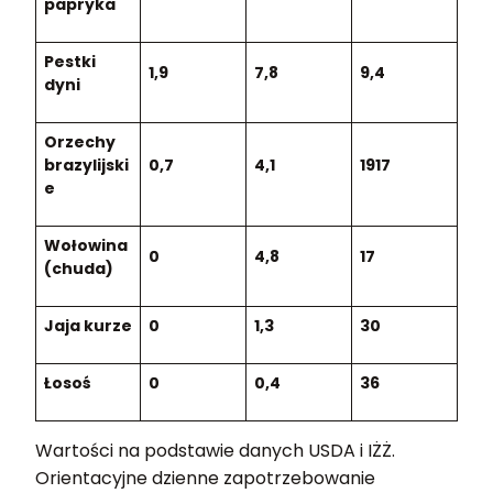
papryka
Pestki
1,9
7,8
9,4
dyni
Orzechy
brazylijski
0,7
4,1
1917
e
Wołowina
0
4,8
17
(chuda)
Jaja kurze
0
1,3
30
Łosoś
0
0,4
36
Wartości na podstawie danych USDA i IŻŻ.
Orientacyjne dzienne zapotrzebowanie