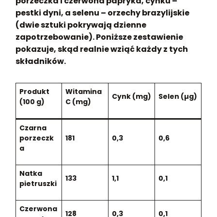
porzeczka i czerwona papryka, cynku –
pestki dyni, a selenu – orzechy brazylijskie
(dwie sztuki pokrywają dzienne
zapotrzebowanie). Poniższe zestawienie
pokazuje, skąd realnie wziąć każdy z tych
składników.
Produkt
Witamina
Cynk (mg)
Selen (µg)
(100 g)
C (mg)
Czarna
porzeczk
181
0,3
0,6
a
Natka
133
1,1
0,1
pietruszki
Czerwona
128
0,3
0,1