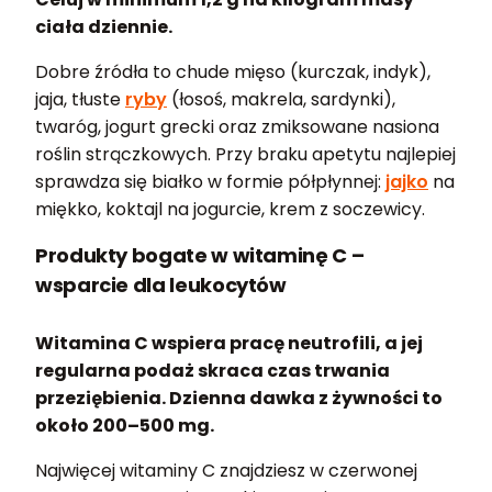
ciała dziennie.
Dobre źródła to chude mięso (kurczak, indyk),
jaja, tłuste
ryby
(łosoś, makrela, sardynki),
twaróg, jogurt grecki oraz zmiksowane nasiona
roślin strączkowych. Przy braku apetytu najlepiej
sprawdza się białko w formie półpłynnej:
jajko
na
miękko, koktajl na jogurcie, krem z soczewicy.
Produkty bogate w witaminę C –
wsparcie dla leukocytów
Witamina C wspiera pracę neutrofili, a jej
regularna podaż skraca czas trwania
przeziębienia. Dzienna dawka z żywności to
około 200–500 mg.
Najwięcej witaminy C znajdziesz w czerwonej