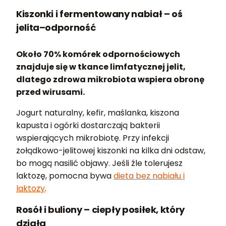
Kiszonki i fermentowany nabiał – oś
jelita–odporność
Około 70% komórek odpornościowych
znajduje się w tkance limfatycznej jelit,
dlatego zdrowa mikrobiota wspiera obronę
przed wirusami.
Jogurt naturalny, kefir, maślanka, kiszona
kapusta i ogórki dostarczają bakterii
wspierających mikrobiotę. Przy infekcji
żołądkowo-jelitowej kiszonki na kilka dni odstaw,
bo mogą nasilić objawy. Jeśli źle tolerujesz
laktozę, pomocna bywa
dieta bez nabiału i
laktozy
.
Rosół i buliony – ciepły posiłek, który
działa