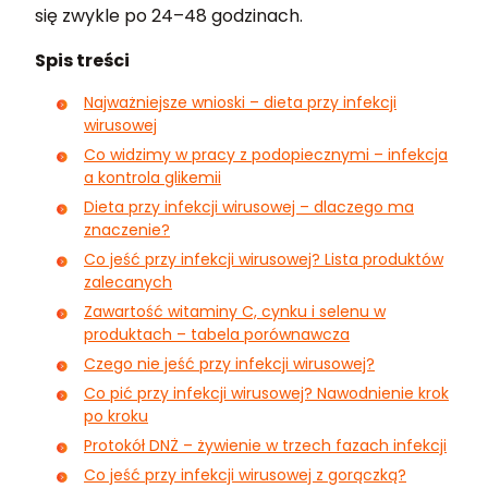
się zwykle po 24–48 godzinach.
Spis treści
Najważniejsze wnioski – dieta przy infekcji
wirusowej
Co widzimy w pracy z podopiecznymi – infekcja
a kontrola glikemii
Dieta przy infekcji wirusowej – dlaczego ma
znaczenie?
Co jeść przy infekcji wirusowej? Lista produktów
zalecanych
Zawartość witaminy C, cynku i selenu w
produktach – tabela porównawcza
Czego nie jeść przy infekcji wirusowej?
Co pić przy infekcji wirusowej? Nawodnienie krok
po kroku
Protokół DNŻ – żywienie w trzech fazach infekcji
Co jeść przy infekcji wirusowej z gorączką?