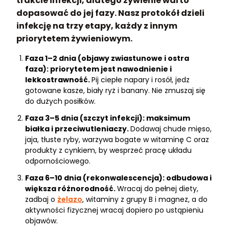
trakcie infekcji, dlatego żywienie warto
dopasować do jej fazy. Nasz protokół dzieli
infekcję na trzy etapy, każdy z innym
priorytetem żywieniowym.
Faza 1–2 dnia (objawy zwiastunowe i ostra
faza): priorytetem jest nawodnienie i
lekkostrawność.
Pij ciepłe napary i rosół, jedz
gotowane kasze, biały ryż i banany. Nie zmuszaj się
do dużych posiłków.
Faza 3–5 dnia (szczyt infekcji): maksimum
białka i przeciwutleniaczy.
Dodawaj chude mięso,
jaja, tłuste ryby, warzywa bogate w witaminę C oraz
produkty z cynkiem, by wesprzeć pracę układu
odpornościowego.
Faza 6–10 dnia (rekonwalescencja): odbudowa i
większa różnorodność.
Wracaj do pełnej diety,
zadbaj o
żelazo
, witaminy z grupy B i magnez, a do
aktywności fizycznej wracaj dopiero po ustąpieniu
objawów.