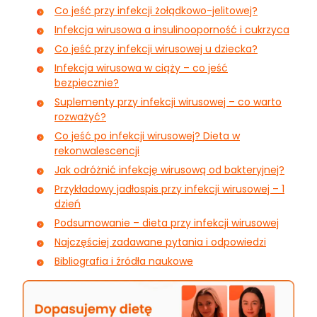
Co jeść przy infekcji żołądkowo-jelitowej?
Infekcja wirusowa a insulinooporność i cukrzyca
Co jeść przy infekcji wirusowej u dziecka?
Infekcja wirusowa w ciąży – co jeść
bezpiecznie?
Suplementy przy infekcji wirusowej – co warto
rozważyć?
Co jeść po infekcji wirusowej? Dieta w
rekonwalescencji
Jak odróżnić infekcję wirusową od bakteryjnej?
Przykładowy jadłospis przy infekcji wirusowej – 1
dzień
Podsumowanie – dieta przy infekcji wirusowej
Najczęściej zadawane pytania i odpowiedzi
Bibliografia i źródła naukowe