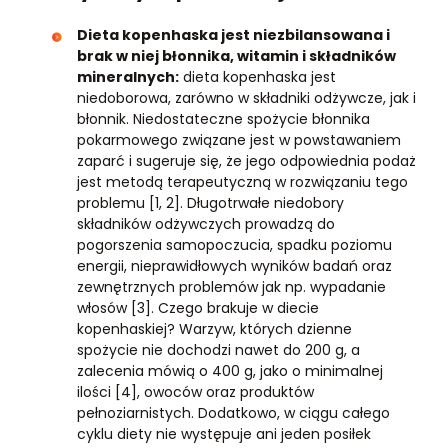
Dieta kopenhaska jest niezbilansowana i
brak w niej błonnika, witamin i składników
mineralnych:
dieta kopenhaska jest
niedoborowa, zarówno w składniki odżywcze, jak i
błonnik. Niedostateczne spożycie błonnika
pokarmowego związane jest w powstawaniem
zaparć i sugeruje się, że jego odpowiednia podaż
jest metodą terapeutyczną w rozwiązaniu tego
problemu [1, 2]. Długotrwałe niedobory
składników odżywczych prowadzą do
pogorszenia samopoczucia, spadku poziomu
energii, nieprawidłowych wyników badań oraz
zewnętrznych problemów jak np. wypadanie
włosów [3]. Czego brakuje w diecie
kopenhaskiej? Warzyw, których dzienne
spożycie nie dochodzi nawet do 200 g, a
zalecenia mówią o 400 g, jako o minimalnej
ilości [4], owoców oraz produktów
pełnoziarnistych. Dodatkowo, w ciągu całego
cyklu diety nie występuje ani jeden posiłek