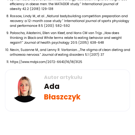
efficiency in obese men: the MATADOR study.” International journal of
obesity 42.2 (2018): 129-138
Rossow, Lindy M., et al. „Natural bodybuilding competition preparation and
recovery: a 12-month case study.” International journal of sports physiology
and performance 8.5 (2013): 582-592
Palascha, Aikaterini, Ellen van Kleef, and Hans CM van Trijp. „How does
thinking in Black and White terms relate to eating behavior and weight
regain?.” Journal of health psychology 20.5 (2015): 638-648
Nevin, Suzanne M., and Lenny R. Vartanian. „The stigma of clean dieting and
orthorexia nervosa.” Journal of eating disorders 5.1 (2017): 37
https://www.mdpi.com/2072-6643/16/18/3125
Autor artykułu
Ada
Błaszczyk