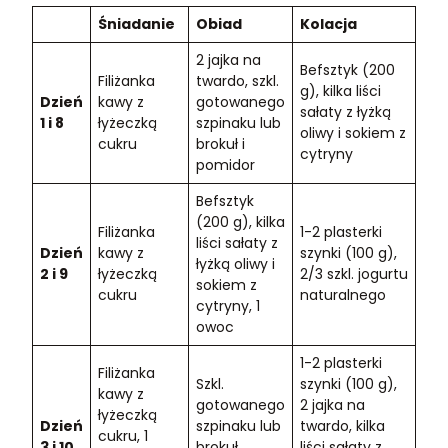
Śniadanie
Obiad
Kolacja
2 jajka na
Befsztyk (200
Filiżanka
twardo, szkl.
g), kilka liści
Dzień
kawy z
gotowanego
sałaty z łyżką
1 i 8
łyżeczką
szpinaku lub
oliwy i sokiem z
cukru
brokuł i
cytryny
pomidor
Befsztyk
(200 g), kilka
Filiżanka
1-2 plasterki
liści sałaty z
Dzień
kawy z
szynki (100 g),
łyżką oliwy i
2 i 9
łyżeczką
2/3 szkl. jogurtu
sokiem z
cukru
naturalnego
cytryny, 1
owoc
1-2 plasterki
Filiżanka
Szkl.
szynki (100 g),
kawy z
gotowanego
2 jajka na
łyżeczką
Dzień
szpinaku lub
twardo, kilka
cukru, 1
3 i 10
brokuł,
liści sałaty z