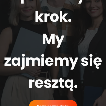
krok.
My
zajmiemy się
resztą
.