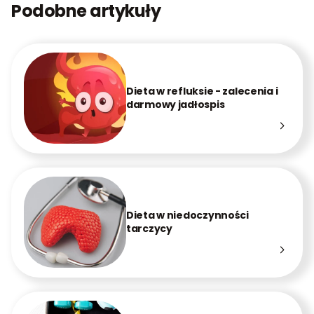
Podobne artykuły
Dieta w refluksie - zalecenia i
darmowy jadłospis
Dieta w niedoczynności
tarczycy