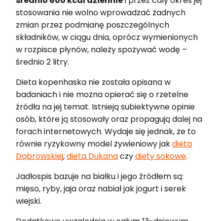
średnio 800 kcal dziennie
i przez cały okres jej
stosowania nie wolno wprowadzać żadnych
zmian przez podmianę poszczególnych
składników, w ciągu dnia, oprócz wymienionych
w rozpisce płynów, należy spożywać wodę –
średnio 2 litry.
Dieta kopenhaska nie została opisana w
badaniach i nie można opierać się o rzetelne
źródła na jej temat. Istnieją subiektywne opinie
osób, które ją stosowały oraz propagują dalej na
forach internetowych. Wydaje się jednak, że to
równie ryzykowny model żywieniowy jak
dieta
Dąbrowskiej
,
dieta Dukana
czy
diety sokowe
.
Jadłospis bazuje na białku i jego źródłem są:
mięso, ryby, jaja oraz nabiał jak jogurt i serek
wiejski.