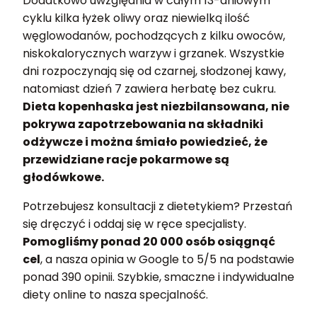
Dodatkowo uwzględnia w całym 13-dniowym
cyklu kilka łyżek oliwy oraz niewielką ilość
węglowodanów, pochodzących z kilku owoców,
niskokalorycznych warzyw i grzanek. Wszystkie
dni rozpoczynają się od czarnej, słodzonej kawy,
natomiast dzień 7 zawiera herbatę bez cukru.
Dieta kopenhaska jest niezbilansowana, nie
pokrywa zapotrzebowania na składniki
odżywcze i można śmiało powiedzieć, że
przewidziane racje pokarmowe są
głodówkowe.
Potrzebujesz konsultacji z dietetykiem? Przestań
się dręczyć i oddaj się w ręce specjalisty.
Pomogliśmy ponad 20 000 osób osiągnąć
cel
, a nasza opinia w Google to 5/5 na podstawie
ponad 390 opinii. Szybkie, smaczne i indywidualne
diety online to nasza specjalność.