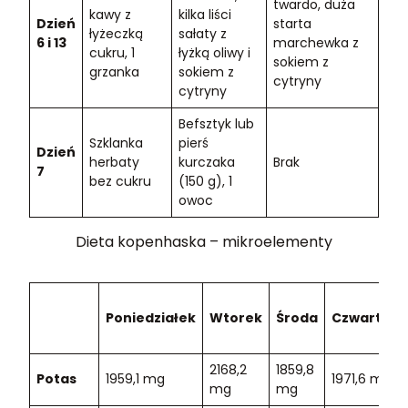
twardo, duża
kawy z
kilka liści
Dzień
starta
łyżeczką
sałaty z
6 i 13
marchewka z
cukru, 1
łyżką oliwy i
sokiem z
grzanka
sokiem z
cytryny
cytryny
Befsztyk lub
Szklanka
pierś
Dzień
herbaty
kurczaka
Brak
7
bez cukru
(150 g), 1
owoc
Dieta kopenhaska – mikroelementy
Poniedziałek
Wtorek
Środa
Czwartek
2168,2
1859,8
Potas
1959,1 mg
1971,6 mg
mg
mg