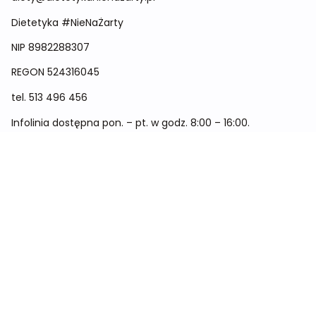
Dietetyka #NieNaŻarty
NIP 8982288307
REGON
524316045
tel.
513 496 456
Infolinia dostępna pon. – pt. w godz. 8:00 – 16:00.
Menu
Cennik
Dieta dla kobiet
Dieta dla mężczyzn
Dieta dla dzieci
Dieta dla dwóch osób