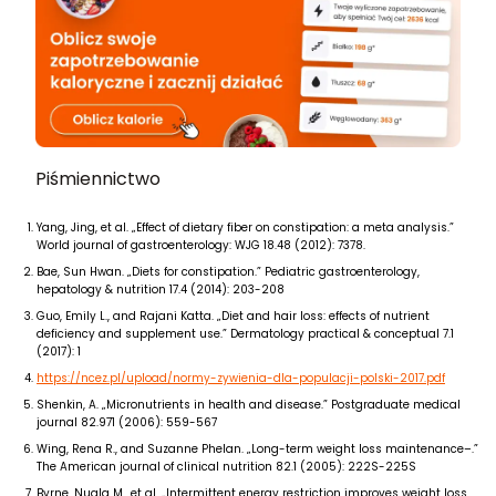
Piśmiennictwo
Yang, Jing, et al. „Effect of dietary fiber on constipation: a meta analysis.”
World journal of gastroenterology: WJG 18.48 (2012): 7378.
Bae, Sun Hwan. „Diets for constipation.” Pediatric gastroenterology,
hepatology & nutrition 17.4 (2014): 203-208
Guo, Emily L., and Rajani Katta. „Diet and hair loss: effects of nutrient
deficiency and supplement use.” Dermatology practical & conceptual 7.1
(2017): 1
https://ncez.pl/upload/normy-zywienia-dla-populacji-polski-2017.pdf
Shenkin, A. „Micronutrients in health and disease.” Postgraduate medical
journal 82.971 (2006): 559-567
Wing, Rena R., and Suzanne Phelan. „Long-term weight loss maintenance–.”
The American journal of clinical nutrition 82.1 (2005): 222S-225S
Byrne, Nuala M., et al. „Intermittent energy restriction improves weight loss