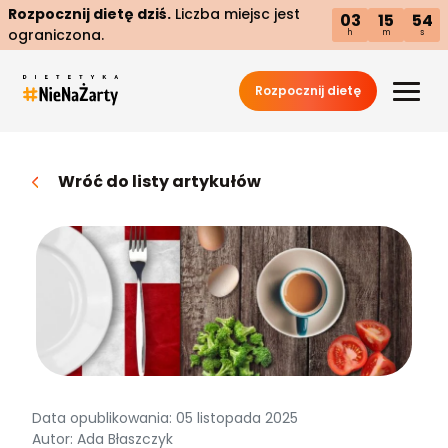
Rozpocznij dietę dziś.
Liczba miejsc jest
03
15
53
ograniczona.
h
m
s
Rozpocznij dietę
Wróć do listy artykułów
Data opublikowania: 05 listopada 2025
Autor: Ada Błaszczyk