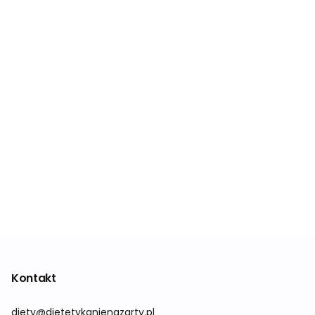
Kontakt
diety@dietetykanienazarty.pl