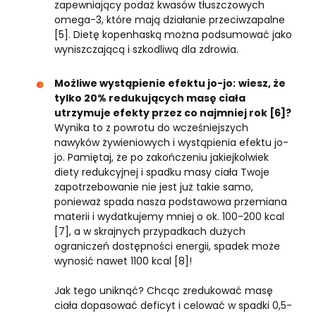
zapewniający podaż kwasów tłuszczowych
omega-3, które mają działanie przeciwzapalne
[5]. Dietę kopenhaską można podsumować jako
wyniszczającą i szkodliwą dla zdrowia.
Możliwe wystąpienie efektu jo-jo:
wiesz, że
tylko 20% redukujących masę ciała
utrzymuje efekty przez co najmniej rok [6]?
Wynika to z powrotu do wcześniejszych
nawyków żywieniowych i wystąpienia efektu jo-
jo. Pamiętaj, że po zakończeniu jakiejkolwiek
diety redukcyjnej i spadku masy ciała Twoje
zapotrzebowanie nie jest już takie samo,
ponieważ spada nasza podstawowa przemiana
materii i wydatkujemy mniej o ok. 100-200 kcal
[7], a w skrajnych przypadkach dużych
ograniczeń dostępności energii, spadek może
wynosić nawet 1100 kcal [8]!
Jak tego uniknąć? Chcąc zredukować masę
ciała dopasować deficyt i celować w spadki 0,5-