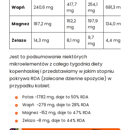
417,7
254,1
Wapń
240,6 mg
681,3 mg
mg
mg
162,2
197,9
Magnez
187,2 mg
134,0 mg
mg
mg
9,7
Żelazo
14,3 mg
8,1 mg
4,4 mg
mg
Jest to podsumowanie niektórych
mikroelementów z całego tygodnia diety
kopenhaskiej i przedstawiamy w jakim stopniu
pokrywa RDA (zalecane dzienne spożycie) w
przypadku kobiet:
Potas ~1782 mg, daje to 50% RDA
Wapń ~279 mg, daje to 28% RDA
Magnez ~152 mg, daje to 47% RDA
Żelazo ~8 mg, daje to 44% RDA