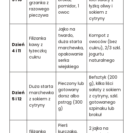
grzanka z
pomidor, 1
łyżką oliwy i
razowego
owoc
sokiem z
pieczywa
cytryny
Jajko na
twardo,
Kompot z
Filiżanka
duża starta
owoców (bez
Dzień
kawy z
marchewka,
cukru), 2/3 szkl.
4 i 11
łyżeczką
opakowanie
jogurtu
cukru
serka
naturalnego
wiejskiego
Befsztyk (200
Pieczony lub
g), kilka liści
Duża starta
gotowany
sałaty z sokiem
Dzień
marchewka
dorsz albo
z cytryny, szkl.
5 i 12
z sokiem z
pstrąg (300
gotowanego
cytryny
g)
szpinaku lub
brokuł
Pierś
2 jajka na
filiżanka
kurczaka,