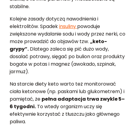
stabilne.
Kolejne zasady dotyczą nawodnienia i
elektrolitów. Spadek
insuliny
powoduje
zwiększone wydalanie sodu i wody przez nerki, co
może prowadzić do objawów tzw.
„keto-
grypy”.
Dlatego zaleca się pić dużo wody,
dosalać potrawy, sięgać po bulion oraz produkty
bogate w potas i magnez (awokado, szpinak,
jarmuż).
Na starcie diety keto warto też monitorować
ciała ketonowe (np. paskami lub glukometrem) i
pamiętać, że
pełna adaptacja trwa zwykle 5–
6 tygodni.
To wtedy organizm uczy się
efektywnie korzystać z tłuszczu jako głównego
paliwa.