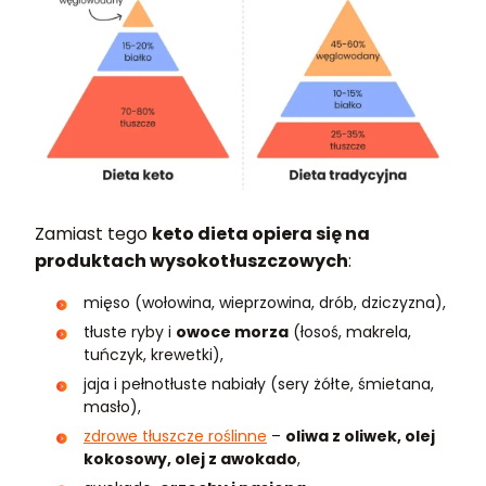
Zamiast tego
keto dieta opiera się na
produktach wysokotłuszczowych
:
mięso (wołowina, wieprzowina, drób, dziczyzna),
tłuste ryby i
owoce morza
(łosoś, makrela,
tuńczyk, krewetki),
jaja i pełnotłuste nabiały (sery żółte, śmietana,
masło),
zdrowe tłuszcze roślinne
–
oliwa z oliwek, olej
kokosowy, olej z awokado
,