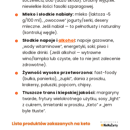
soczewica, bób (dużo skrobi). Drobny wyjątek:
niewielkie ilości fasolki szparagowej.
Mleko i słodkie nabiały:
mleko (laktoza ~5
g/100 ml), „owocowe” jogurty/serki, desery
mleczne. Jeśli nabiał — to pełnotłusty i naturalny
(kontroluj węgle).
Słodkie napoje i
alkohol
:
napoje gazowane,
„wody witaminowe”, energetyki, soki; piwo i
słodkie drinki. (Jeśli alkohol — wytrawne
wino/lampka lub czyste, ale to nie jest zalecenie
zdrowotne).
Żywność wysoko przetworzona:
fast-foody
(bułka, panierka), „zupki”, dania z proszku,
krakersy, paluszki, popcorn, chipsy.
Tłuszcze trans i kiepskiej jakości:
margaryny
twarde, frytury wielokrotnego użytku, sosy „light”
z cukrem, śmietanki w proszku. „Keto” ≠ „jem
byle tłuste”.