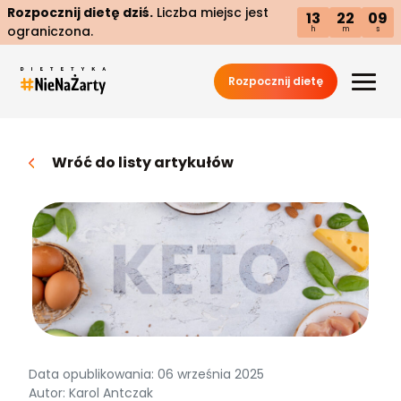
Rozpocznij dietę dziś.
Liczba miejsc jest
13
22
07
ograniczona.
h
m
s
Rozpocznij dietę
Wróć do listy artykułów
Data opublikowania: 06 września 2025
Autor: Karol Antczak