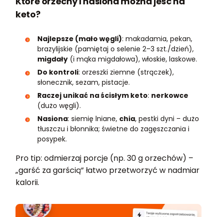
Które orzechy i nasiona można jeść na
keto?
Najlepsze (mało węgli)
: makadamia, pekan,
brazylijskie (pamiętaj o selenie 2–3 szt./dzień),
migdały
(i mąka migdałowa), włoskie, laskowe.
Do kontroli
: orzeszki ziemne (strączek),
słonecznik, sezam, pistacje.
Raczej unikać na ścisłym keto
:
nerkowce
(dużo węgli).
Nasiona
: siemię lniane,
chia
, pestki dyni – dużo
tłuszczu i błonnika; świetne do zagęszczania i
posypek.
Pro tip: odmierzaj porcje (np. 30 g orzechów) –
„garść za garścią” łatwo przetworzyć w nadmiar
kalorii.