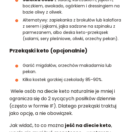
boczkiem, awokado, ogórkiem i dressingiem na
bazie oliwy z oliwek.
Alternatywy: zapiekanka z brokułów lub kalafiora
z serem i jajkami, jajka sadzone na szpinaku z
parmezanem, albo deska keto-przekąsek
(salami, sery pleśniowe, oliwki, orzechy pekan).
Przekąski keto (opcjonalnie)
Garść migdałów, orzechów makadamia lub
pekan.
Kilka kostek gorzkiej czekolady 85–90%.
Wiele osób na diecie keto naturalnie je mniej i
ogranicza się do 2 sycących posiłków dziennie
(często w formie IF). Dlatego przekąski traktuj
jako opcję, a nie obowiązek.
Jak widać, to co można
jeść na diecie keto
,