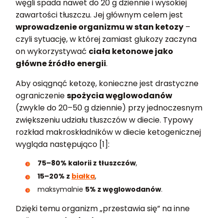
węgli spada nawet do 20 g dziennie i wysokiej
zawartości tłuszczu. Jej głównym celem jest
wprowadzenie organizmu w stan ketozy
–
czyli sytuację, w której zamiast glukozy zaczyna
on wykorzystywać
ciała ketonowe jako
główne źródło energii
.
Aby osiągnąć ketozę, konieczne jest drastyczne
ograniczenie
spożycia węglowodanów
(zwykle do 20–50 g dziennie) przy jednoczesnym
zwiększeniu udziału tłuszczów w diecie. Typowy
rozkład makroskładników w diecie ketogenicznej
wygląda następująco [1]:
75–80% kalorii z tłuszczów
,
15–20% z
białka
,
maksymalnie
5% z węglowodanów
.
Dzięki temu organizm „przestawia się” na inne