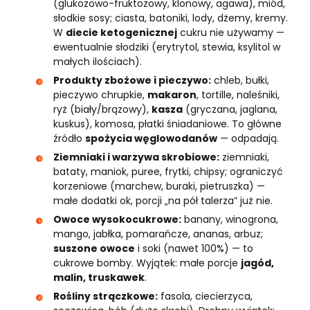
(glukozowo-fruktozowy, klonowy, agawa), miód,
słodkie sosy; ciasta, batoniki, lody, dżemy, kremy.
W
diecie ketogenicznej
cukru nie używamy —
ewentualnie słodziki (erytrytol, stewia, ksylitol w
małych ilościach).
Produkty zbożowe i pieczywo:
chleb, bułki,
pieczywo chrupkie,
makaron
, tortille, naleśniki,
ryż (biały/brązowy),
kasza
(gryczana, jaglana,
kuskus), komosa, płatki śniadaniowe. To główne
źródło
spożycia węglowodanów
— odpadają.
Ziemniaki i warzywa skrobiowe:
ziemniaki,
bataty, maniok, puree, frytki, chipsy; ograniczyć
korzeniowe (marchew, buraki, pietruszka) —
małe dodatki ok, porcji „na pół talerza” już nie.
Owoce wysokocukrowe:
banany, winogrona,
mango, jabłka, pomarańcze, ananas, arbuz;
suszone owoce
i soki (nawet 100%) — to
cukrowe bomby. Wyjątek: małe porcje
jagód,
malin, truskawek
.
Rośliny strączkowe:
fasola, ciecierzyca,