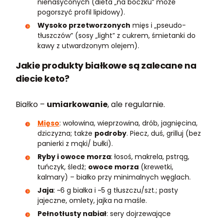
nienasyconych (dieta „na boczku” może
pogorszyć profil lipidowy).
Wysoko przetworzonych
mięs i „pseudo-
tłuszczów” (sosy „light” z cukrem, śmietanki do
kawy z utwardzonym olejem).
Jakie produkty białkowe są zalecane na
diecie keto?
Białko –
umiarkowanie
, ale regularnie.
Mięso
: wołowina, wieprzowina, drób, jagnięcina,
dziczyzna; także
podroby
. Piecz, duś, grilluj (bez
panierki z mąki/ bułki).
Ryby i owoce morza
: łosoś, makrela, pstrąg,
tuńczyk, śledź;
owoce morza
(krewetki,
kalmary) – białko przy minimalnych węglach.
Jaja
: ~6 g białka i ~5 g tłuszczu/szt.; pasty
jajeczne, omlety, jajka na maśle.
Pełnotłusty nabiał
: sery dojrzewające