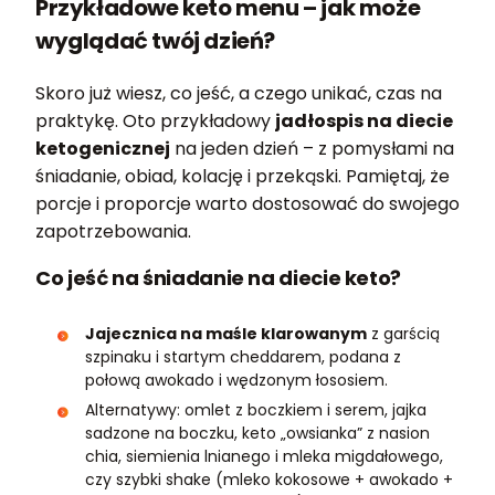
Przykładowe keto menu – jak może
wyglądać twój dzień?
Skoro już wiesz, co jeść, a czego unikać, czas na
praktykę. Oto przykładowy
jadłospis na diecie
ketogenicznej
na jeden dzień – z pomysłami na
śniadanie, obiad, kolację i przekąski. Pamiętaj, że
porcje i proporcje warto dostosować do swojego
zapotrzebowania.
Co jeść na śniadanie na diecie keto?
Jajecznica na maśle klarowanym
z garścią
szpinaku i startym cheddarem, podana z
połową awokado i wędzonym łososiem.
Alternatywy: omlet z boczkiem i serem, jajka
sadzone na boczku, keto „owsianka” z nasion
chia, siemienia lnianego i mleka migdałowego,
czy szybki shake (mleko kokosowe + awokado +