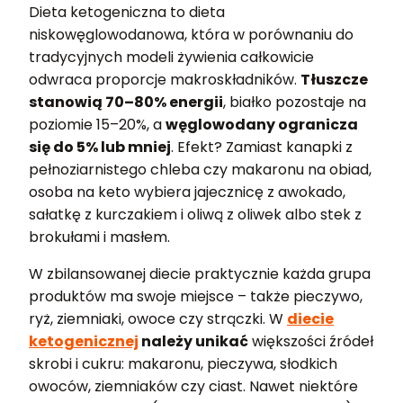
Dieta ketogeniczna to dieta
niskowęglowodanowa, która w porównaniu do
tradycyjnych modeli żywienia całkowicie
odwraca proporcje makroskładników.
Tłuszcze
stanowią 70–80% energii
, białko pozostaje na
poziomie 15–20%, a
węglowodany ogranicza
się do 5% lub mniej
. Efekt? Zamiast kanapki z
pełnoziarnistego chleba czy makaronu na obiad,
osoba na keto wybiera jajecznicę z awokado,
sałatkę z kurczakiem i oliwą z oliwek albo stek z
brokułami i masłem.
W zbilansowanej diecie praktycznie każda grupa
produktów ma swoje miejsce – także pieczywo,
ryż, ziemniaki, owoce czy strączki. W
diecie
ketogenicznej
należy unikać
większości źródeł
skrobi i cukru: makaronu, pieczywa, słodkich
owoców, ziemniaków czy ciast. Nawet niektóre