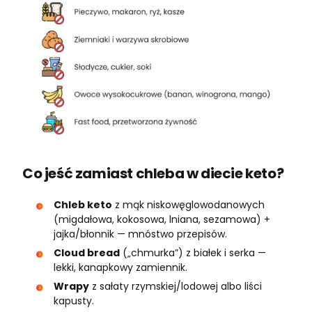
Co jeść zamiast chleba w diecie keto?
Chleb keto
z mąk niskowęglowodanowych
(migdałowa, kokosowa, lniana, sezamowa) +
jajka/błonnik — mnóstwo przepisów.
Cloud bread
(„chmurka”) z białek i serka —
lekki, kanapkowy zamiennik.
Wrapy
z sałaty rzymskiej/lodowej albo liści
kapusty.