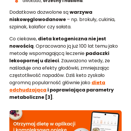
awokado,
orzechy i nasiona
.
Dodatkowo dozwolone są
warzywa
niskowęglowodanowe
– np. brokuły, cukinia,
szpinak, kalafior czy sałata.
Co ciekawe,
dieta ketogeniczna nie jest
nowością
. Opracowano ją już 100 lat temu jako
metodę wspomagającą leczenie
padaczki
lekoopornej u dzieci
. Zauważono wtedy, że
naśladuje ona efekty głodówki, zmniejszając
częstotliwość napadów. Dziś keto zyskało
ogromną popularność głównie jako
dieta
odchudzająca
i poprawiająca parametry
metaboliczne [3]
.