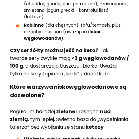
(cheddar, gouda, brie, parmezan), mascarpone,
śmietana; jogurt grecki – kontroluj ilość
(laktoza).
Roślinne
(dla chętnych): tofu/tempeh, plus
orzechy i nasiona (uważaj na
ilości
węglowodanów
).
Czy ser żółty można jeść na keto?
Tak –
twarde sery zwykle mają
<2 g węglowodanów /
100 g
, a dostarczają tłuszczu i białka. Uważaj
tylko na sery topione/„serki” z dodatkami.
Które warzywa niskowęglowodanowe są
dozwolone?
Reguła: im bardziej
zielone
i rosnące
nad
ziemią
, tym lepiej. Świetna baza do „wypełniania
talerza” bez wybijania ze stanu
ketozy
.
Liściaste
: sałata,
szpinak
, rukola, roszponka,