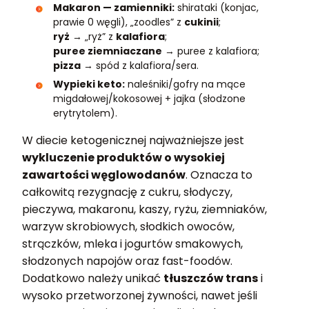
Makaron — zamienniki:
shirataki (konjac,
prawie 0 węgli), „zoodles” z
cukinii
;
ryż
→ „ryż” z
kalafiora
;
puree ziemniaczane
→ puree z kalafiora;
pizza
→ spód z kalafiora/sera.
Wypieki keto:
naleśniki/gofry na mące
migdałowej/kokosowej + jajka (słodzone
erytrytolem).
W diecie ketogenicznej najważniejsze jest
wykluczenie produktów o wysokiej
zawartości węglowodanów
. Oznacza to
całkowitą rezygnację z cukru, słodyczy,
pieczywa, makaronu, kaszy, ryżu, ziemniaków,
warzyw skrobiowych, słodkich owoców,
strączków, mleka i jogurtów smakowych,
słodzonych napojów oraz fast-foodów.
Dodatkowo należy unikać
tłuszczów trans
i
wysoko przetworzonej żywności, nawet jeśli