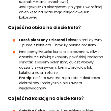
szpinak + masło orzechowe).
Jeśli tęsknisz za pieczywem, przygotuj wcześniej
chleb keto na bazie mąki migdałowej lub
kokosowej.
Co jeść na obiad na diecie keto?
Łosoś pieczony z ziołami
i plasterkami cytryny
+ puree z kalafiora + brokuły polane masłem.
Inne pomysły: udka kurczaka pieczone w oliwie i
czosnku z surówką z kapusty pekińskiej; makaron
shirataki z sosem bolońskim; gulasz wołowy
duszony z warzywami; krem z brokułów lub
kalafiora na śmietanie.
Pro tip
: rosół to świetna zupa keto – dostarcza
elektrolitów i praktycznie nie zawiera
węglowodanów.
Co jeść na kolację na diecie keto?
Sałatka Cobb
z sałatą, kurczakiem, jajkiem,