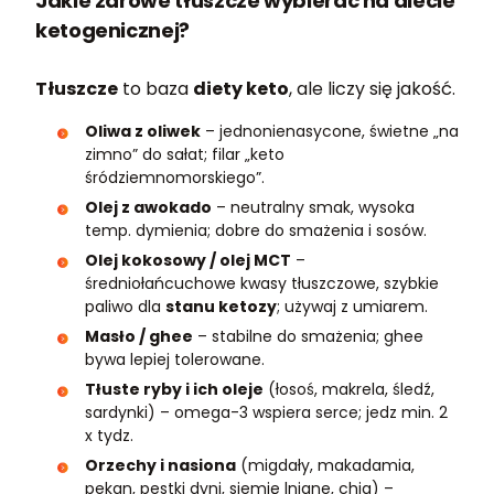
Jakie zdrowe tłuszcze wybierać na diecie
ketogenicznej?
Tłuszcze
to baza
diety keto
, ale liczy się jakość.
Oliwa z oliwek
– jednonienasycone, świetne „na
zimno” do sałat; filar „keto
śródziemnomorskiego”.
Olej z awokado
– neutralny smak, wysoka
temp. dymienia; dobre do smażenia i sosów.
Olej kokosowy / olej MCT
–
średniołańcuchowe kwasy tłuszczowe, szybkie
paliwo dla
stanu ketozy
; używaj z umiarem.
Masło / ghee
– stabilne do smażenia; ghee
bywa lepiej tolerowane.
Tłuste ryby i ich oleje
(łosoś, makrela, śledź,
sardynki) – omega-3 wspiera serce; jedz min. 2
x tydz.
Orzechy i nasiona
(migdały, makadamia,
pekan, pestki dyni, siemię lniane, chia) –