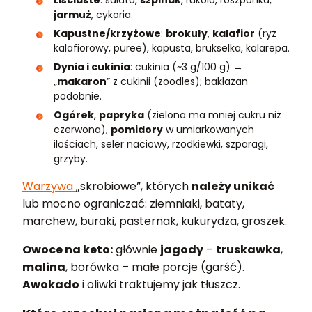
jarmuż
, cykoria.
Kapustne/krzyżowe
:
brokuły
,
kalafior
(ryż
kalafiorowy, puree), kapusta, brukselka, kalarepa.
Dynia i cukinia
: cukinia (~3 g/100 g) →
„
makaron
” z cukinii (zoodles); bakłażan
podobnie.
Ogórek
,
papryka
(zielona ma mniej cukru niż
czerwona),
pomidory
w umiarkowanych
ilościach, seler naciowy, rzodkiewki, szparagi,
grzyby.
Warzywa
„skrobiowe”, których
należy unikać
lub mocno ograniczać: ziemniaki, bataty,
marchew, buraki, pasternak, kukurydza, groszek.
Owoce na keto:
głównie
jagody
–
truskawka
,
malina
, borówka – małe porcje (garść).
Awokado
i oliwki traktujemy jak tłuszcz.