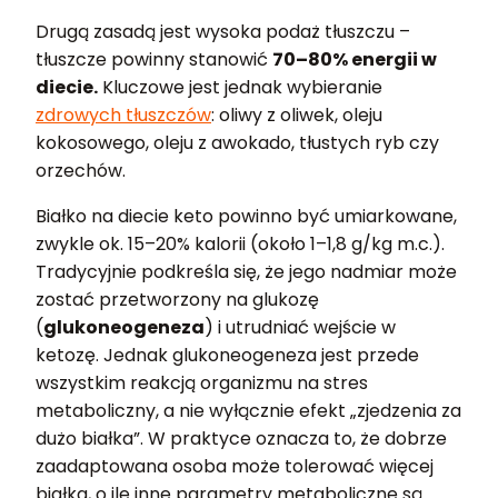
Drugą zasadą jest wysoka podaż tłuszczu –
tłuszcze powinny stanowić
70–80% energii w
diecie.
Kluczowe jest jednak wybieranie
zdrowych tłuszczów
: oliwy z oliwek, oleju
kokosowego, oleju z awokado, tłustych ryb czy
orzechów.
Białko na diecie keto powinno być umiarkowane,
zwykle ok. 15–20% kalorii (około 1–1,8 g/kg m.c.).
Tradycyjnie podkreśla się, że jego nadmiar może
zostać przetworzony na glukozę
(
glukoneogeneza
) i utrudniać wejście w
ketozę. Jednak glukoneogeneza jest przede
wszystkim reakcją organizmu na stres
metaboliczny, a nie wyłącznie efekt „zjedzenia za
dużo białka”. W praktyce oznacza to, że dobrze
zaadaptowana osoba może tolerować więcej
białka, o ile inne parametry metaboliczne są