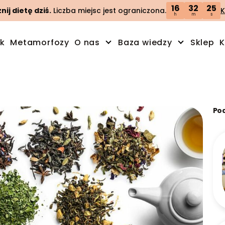
16
32
24
ij dietę dziś.
Liczba miejsc jest ograniczona.
K
h
m
s
ik
Metamorfozy
O nas
Baza wiedzy
Sklep
K
Po