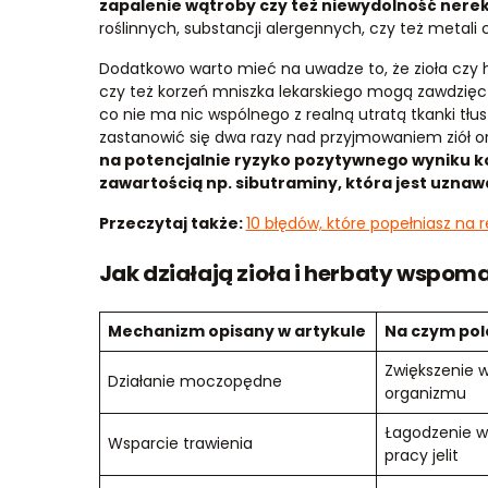
zapalenie wątroby czy też niewydolność nerek 
roślinnych, substancji alergennych, czy też metali ci
Dodatkowo warto mieć na uwadze to, że zioła czy 
czy też korzeń mniszka lekarskiego mogą zawdzięc
co nie ma nic wspólnego z realną utratą tkanki tł
zastanowić się dwa razy nad przyjmowaniem ziół o
na potencjalnie ryzyko pozytywnego wyniku ko
zawartością np. sibutraminy, która jest uzna
Przeczytaj także:
10 błędów, które popełniasz na r
Jak działają zioła i herbaty wspo
Mechanizm opisany w artykule
Na czym pol
Zwiększenie 
Działanie moczopędne
organizmu
Łagodzenie w
Wsparcie trawienia
pracy jelit