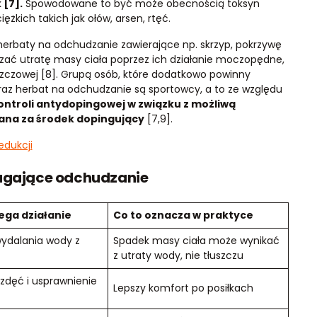
[7].
Spowodowane to być może obecnością toksyn
ężkich takich jak ołów, arsen, rtęć.
herbaty na odchudzanie zawierające np. skrzyp, pokrzywę
zać utratę masy ciała poprzez ich działanie moczopędne,
uszczowej [8]. Grupą osób, które dodatkowo powinny
raz herbat na odchudzanie są sportowcy, a to ze względu
ntroli antydopingowej w związku z możliwą
wana za środek dopingujący
[7,9].
edukcji
magające odchudzanie
ega działanie
Co to oznacza w praktyce
wydalania wody z
Spadek masy ciała może wynikać
z utraty wody, nie tłuszczu
zdęć i usprawnienie
Lepszy komfort po posiłkach