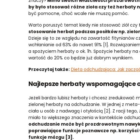
znaczy?
Mimo swoich właściwości prozdrowotny
by było stosować różne zioła czy też herbaty 
być pomocne, choć wcale nie muszą pomóc.
Warto poruszyć temat kiedy nie stosować ziół czy
stosowanie herbat podczas posiłków np. zielon
Dzieje się to ze względu na zawartość fitynianów
wchłanianie od 63% do nawet 91% [1]. Rozwiązanie
a spożyciem herbaty o ok. 1h. Spożycie herbaty n
wartość do 20% co będzie już dobrym wynikiem.
Przeczytaj także:
Dieta odchudzająca: Jak zaczą
Najlepsze herbaty wspomagające 
Jeżeli bardzo lubisz herbaty i chcesz zredukować 
zielonej herbaty na odchudzanie. W jednej z met
ciała u osób z nadwagą i otyłością [2]. Z racji tego
miało to większego znaczenia w kontekście odchu
odchudzanie może być prozdrowotnym nawykiem
poprawiające funkcje poznawcze np. korzyści 
funkcje mózgu [3].