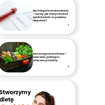
Morfologia krwi obwodowej
– normy, jak interpretować
wyniki badań i co powinno
niepokoić?
Dieta bogatoresztkowa –
zalecenia, jadłospis i
zalecane produkty
Stworzymy
dietę