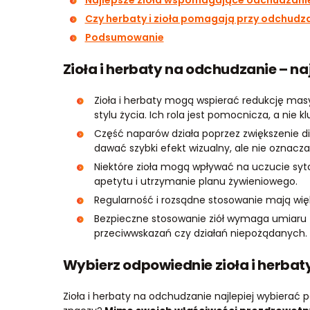
Najlepsze zioła wspomagające odchudzani
Czy herbaty i zioła pomagają przy odchudz
Podsumowanie
Zioła i herbaty na odchudzanie – na
Zioła i herbaty mogą wspierać redukcję masy 
stylu życia. Ich rola jest pomocnicza, a nie k
Część naparów działa poprzez zwiększenie 
dawać szybki efekt wizualny, ale nie oznacza 
Niektóre zioła mogą wpływać na uczucie syto
apetytu i utrzymanie planu żywieniowego.
Regularność i rozsądne stosowanie mają wię
Bezpieczne stosowanie ziół wymaga umiaru 
przeciwwskazań czy działań niepożądanych.
Wybierz odpowiednie zioła i herba
Zioła i herbaty na odchudzanie najlepiej wybierać 