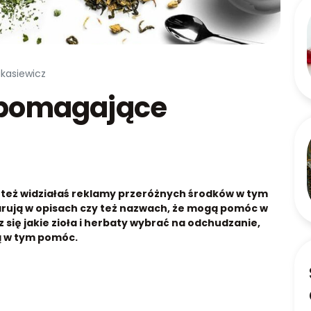
ukasiewicz
wspomagające
też widziałaś reklamy przeróżnych środków w tym
larują w opisach czy też nazwach, że mogą pomóc w
 się jakie zioła i herbaty wybrać na odchudzanie,
gą w tym pomóc.