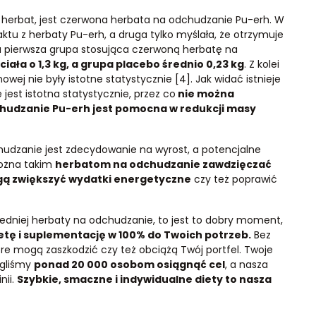
y herbat, jest czerwona herbata na odchudzanie Pu-erh. W
ktu z herbaty Pu-erh, a druga tylko myślała, że otrzymuje
a pierwsza grupa stosująca czerwoną herbatę na
ała o 1,3 kg, a grupa placebo średnio 0,23 kg
. Z kolei
ej nie były istotne statystycznie [4]. Jak widać istnieje
 jest istotna statystycznie, przez co
nie można
chudzanie Pu-erh jest pomocna w redukcji masy
hudzanie jest zdecydowanie na wyrost, a potencjalne
można takim
herbatom na odchudzanie zawdzięczać
ogą zwiększyć wydatki energetyczne
czy też poprawić
edniej herbaty na odchudzanie, to jest to dobry moment,
tę i suplementację w 100% do Twoich potrzeb.
Bez
 mogą zaszkodzić czy też obciążą Twój portfel. Twoje
ogliśmy
ponad 20 000 osobom osiągnąć cel
, a nasza
nii.
Szybkie, smaczne i indywidualne diety to nasza