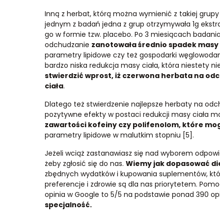
Inną z herbat, którą można wymienić z takiej grup
jednym z badań jedna z grup otrzymywała 1g ekstra
go w formie tzw. placebo. Po 3 miesiącach badani
odchudzanie
zanotowała średnio spadek masy ci
parametry lipidowe czy też gospodarki węglowodanow
bardzo niska redukcja masy ciała, która niestety nie
stwierdzić wprost, iż czerwona herbata na od
ciała
.
Dlatego też stwierdzenie najlepsze herbaty na odc
pozytywne efekty w postaci redukcji masy ciała 
zawartości kofeiny czy polifenolom, które m
parametry lipidowe w malutkim stopniu [5].
Jeżeli wciąż zastanawiasz się nad wyborem odpowi
żeby zgłosić się do nas.
Wiemy jak dopasować die
zbędnych wydatków i kupowania suplementów, które
preferencje i zdrowie są dla nas priorytetem. Pom
opinia w Google to 5/5 na podstawie ponad 390 opi
specjalność.