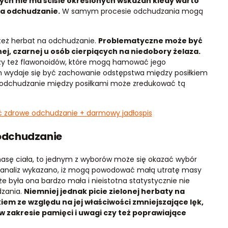
ch nie ma ściśle określonych wskazań kiedy warto
na odchudzanie.
W samym procesie odchudzania mogą
 też herbat na odchudzanie.
Problematyczne może być
ej, czarnej u osób cierpiących na niedobory żelaza.
 czy też flawonoidów, które mogą hamować jego
m wydaje się być zachowanie odstępstwa między posiłkiem
a odchudzanie między posiłkami może zredukować tą
ć zdrowe odchudzanie + darmowy jadłospis
odchudzanie
masę ciała, to jednym z wyborów może się okazać wybór
a-analiz wykazano, iż mogą powodować małą utratę masy
, że była ona bardzo mała i nieistotna statystycznie nie
dzania.
Niemniej jednak picie zielonej herbaty na
 ze względu na jej właściwości zmniejszające lęk,
w zakresie pamięci i uwagi czy też poprawiające