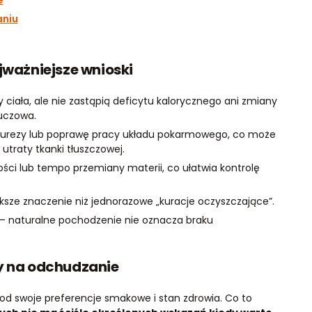
e
aniu
jważniejsze wnioski
ciała, ale nie zastąpią deficytu kalorycznego ani zmiany
luczowa.
diurezy lub poprawę pracy układu pokarmowego, co może
utraty tkanki tłuszczowej.
ści lub tempo przemiany materii, co ułatwia kontrolę
ksze znaczenie niż jednorazowe „kuracje oczyszczające”.
– naturalne pochodzenie nie oznacza braku
ty na odchudzanie
pod swoje preferencje smakowe i stan zdrowia. Co to