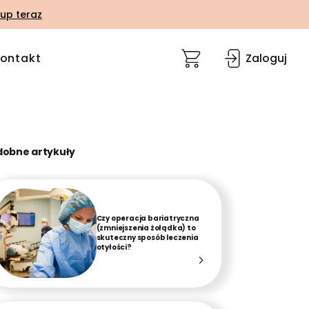
up teraz
ontakt
Zaloguj
dobne artykuły
Czy operacja bariatryczna
(zmniejszenia żołądka) to
skuteczny sposób leczenia
otyłości?