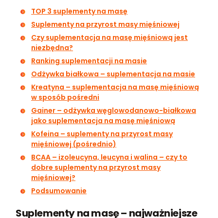
TOP 3 suplementy na masę
Suplementy na przyrost masy mięśniowej
Czy suplementacja na masę mięśniową jest
niezbędna?
Ranking suplementacji na masie
Odżywka białkowa – suplementacja na masie
Kreatyna – suplementacja na masę mięśniową
w sposób pośredni
Gainer – odżywka węglowodanowo-białkowa
jako suplementacja na masę mięśniową
Kofeina – suplementy na przyrost masy
mięśniowej (pośrednio)
BCAA – izoleucyna, leucyna i walina – czy to
dobre suplementy na przyrost masy
mięśniowej?
Podsumowanie
Suplementy na masę – najważniejsze