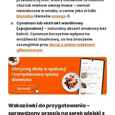
chia lub mielone siemię lniane – niemal
niewidoczne w smaku, a cenne jako źródło
błonnika
i kwasów
omega
-3.
Cynamon lub ekstrakt wanilinowy
(opcjonalnie)
– naturalny akcent smakowy bez
kalorii. Cynamon korzystnie wpływa na
wrażliwość insulinową, co ma znaczenie
szczególnie przy
diecie z niskim indeksem
glikemicznym
.
Wskazówki do przygotowania –
sprawdzony przepis na serek wiejski z