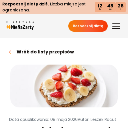
Rozpocznij dietę dziś.
Liczba miejsc jest
12
48
25
ograniczona.
h
m
s
Rozpocznij dietę
Wróć do listy przepisów
Data opublikowania: 08 maja 2026
Autor: Leszek Racut