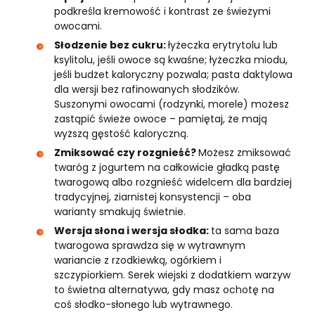
podkreśla kremowość i kontrast ze świeżymi
owocami.
Słodzenie bez cukru:
łyżeczka erytrytolu lub
ksylitolu, jeśli owoce są kwaśne; łyżeczka miodu,
jeśli budżet kaloryczny pozwala; pasta daktylowa
dla wersji bez rafinowanych słodzików.
Suszonymi owocami (rodzynki, morele) możesz
zastąpić świeże owoce – pamiętaj, że mają
wyższą gęstość kaloryczną.
Zmiksować czy rozgnieść?
Możesz zmiksować
twaróg z jogurtem na całkowicie gładką pastę
twarogową albo rozgnieść widelcem dla bardziej
tradycyjnej, ziarnistej konsystencji – oba
warianty smakują świetnie.
Wersja słona i wersja słodka:
ta sama baza
twarogowa sprawdza się w wytrawnym
wariancie z rzodkiewką, ogórkiem i
szczypiorkiem. Serek wiejski z dodatkiem warzyw
to świetna alternatywa, gdy masz ochotę na
coś słodko-słonego lub wytrawnego.