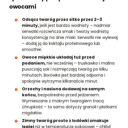
owocami
Odsącz twaróg przez sitko przez 2–3
minuty,
jeśli jest bardzo wodnisty – nadmiar
serwatki rozcieńcza smak i tworzy wodnistą
konsystencję na dnie miski. Serwatki nie wylewaj
– dodaj ją do koktajlu proteinowego lub
smoothie.
Owoce miękkie układaj tuż przed
podaniem,
nie wcześniej – truskawka i malina
puszczają sok i rozmięczają twaróg po kilku
minutach. Borówka jest bardziej odporna i
spokojnie wytrzyma kilkanaście minut.
Orzechy i nasiona dodawaj na samym
końcu,
bezpośrednio przed jedzeniem.
Wymieszane z mokrym twarogiem tracą
chrupkość – to samo dotyczy granoli i płatkami
migdałów.
Zimny twaróg prosto z lodówki smakuje
lepiej
niż w temperaturze pokojowej – chłód