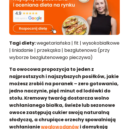
Tagi diety:
wegetariańska | fit | wysokobiałkowe
| śniadanie | przekąska | bezglutenowa (przy
wyborze bezglutenowego pieczywa)
Ta owocowa propozycja to jeden z
najprostszych i najszybszych posiłków, jakie
możesz zrobić na poranek – zero gotowania,
jedno naczynie, pięć minut od lodówki do
stołu. Kremowy twaróg dostarcza wolno
wchłanianego białka, świeże lub sezonowe
owoce zastępują cukier swoją naturalną
słodyczą, a chrupiące orzechy spowalniają
wchłanianie
węglowodanów
i domykają