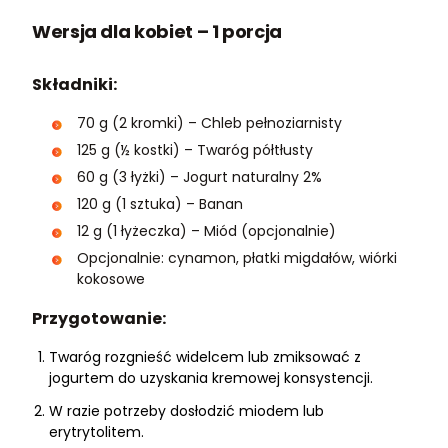
Wersja dla kobiet – 1 porcja
Składniki:
70 g (2 kromki) – Chleb pełnoziarnisty
125 g (½ kostki) – Twaróg półtłusty
60 g (3 łyżki) – Jogurt naturalny 2%
120 g (1 sztuka) – Banan
12 g (1 łyżeczka) – Miód (opcjonalnie)
Opcjonalnie: cynamon, płatki migdałów, wiórki
kokosowe
Przygotowanie:
Twaróg rozgnieść widelcem lub zmiksować z
jogurtem do uzyskania kremowej konsystencji.
W razie potrzeby dosłodzić miodem lub
erytrytolitem.