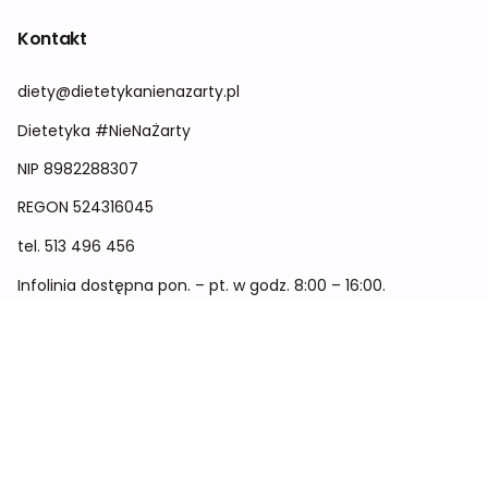
Kontakt
diety@dietetykanienazarty.pl
Dietetyka #NieNaŻarty
NIP 8982288307
REGON
524316045
tel.
513 496 456
Infolinia dostępna pon. – pt. w godz. 8:00 – 16:00.
Menu
Cennik
Dieta dla kobiet
Dieta dla mężczyzn