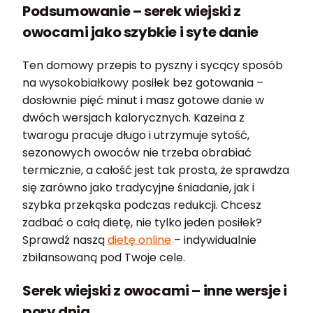
Podsumowanie – serek wiejski z
owocami jako szybkie i syte danie
Ten domowy przepis to pyszny i sycący sposób
na wysokobiałkowy posiłek bez gotowania –
dosłownie pięć minut i masz gotowe danie w
dwóch wersjach kalorycznych. Kazeina z
twarogu pracuje długo i utrzymuje sytość,
sezonowych owoców nie trzeba obrabiać
termicznie, a całość jest tak prosta, że sprawdza
się zarówno jako tradycyjne śniadanie, jak i
szybka przekąska podczas redukcji. Chcesz
zadbać o całą dietę, nie tylko jeden posiłek?
Sprawdź naszą
dietę online
– indywidualnie
zbilansowaną pod Twoje cele.
Serek wiejski z owocami – inne wersje i
pory dnia