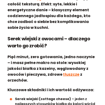
całość teksturą. Efekt: syte, lekkie i
energetyczne danie – klasyczny element
codziennego jadłospisu dla każdego, kto
chce zadbać o siebie bez komplikowania
sobie życia w kuchni.
Serek wiejski z owocami – dlaczego
warto go zrobić?
Pięć minut, zero gotowania, jedno naczynie
– i masz pełne makro na stole: wysokiej
jakości białka z kazeiny, węglowodany z
owoców i pieczywa, zdrowe
tłuszcze
z
orzechów.
Kluczowe składniki i ich wartość odżywcza:
Serek wiejski (cottage cheese)
– jeden z
najlepszych stosunków białka do kalorii wśród