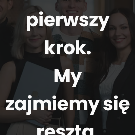
pierwszy
krok.
My
zajmiemy się
resztą
.