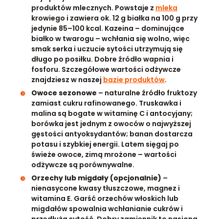
produktów mlecznych. Powstaje z
mleka
krowiego i zawiera ok. 12 g białka na 100 g przy
jedynie 85–100 kcal. Kazeina – dominujące
białko w twarogu – wchłania się wolno, więc
smak serka i uczucie sytości utrzymują się
długo po posiłku. Dobre źródło wapnia i
fosforu. Szczegółowe wartości odżywcze
znajdziesz w naszej
bazie produktów
.
Owoce sezonowe
– naturalne źródło fruktozy
zamiast cukru rafinowanego. Truskawka i
malina są bogate w witaminę C i antocyjany;
borówka jest jednym z owoców o najwyższej
gęstości antyoksydantów; banan dostarcza
potasu i szybkiej energii. Latem sięgaj po
świeże owoce, zimą mrożone – wartości
odżywcze są porównywalne.
Orzechy lub migdały (opcjonalnie)
–
nienasycone kwasy tłuszczowe, magnez i
witamina E. Garść orzechów włoskich lub
migdałów spowalnia wchłanianie cukrów i
przedłuża sytość. Dobry zamiennik to nasiona