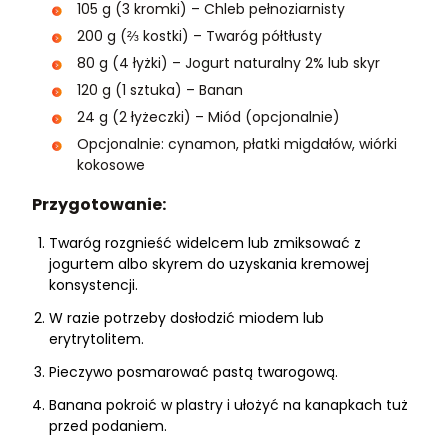
105 g (3 kromki) – Chleb pełnoziarnisty
200 g (⅔ kostki) – Twaróg półtłusty
80 g (4 łyżki) – Jogurt naturalny 2% lub skyr
120 g (1 sztuka) – Banan
24 g (2 łyżeczki) – Miód (opcjonalnie)
Opcjonalnie: cynamon, płatki migdałów, wiórki
kokosowe
Przygotowanie:
Twaróg rozgnieść widelcem lub zmiksować z
jogurtem albo skyrem do uzyskania kremowej
konsystencji.
W razie potrzeby dosłodzić miodem lub
erytrytolitem.
Pieczywo posmarować pastą twarogową.
Banana pokroić w plastry i ułożyć na kanapkach tuż
przed podaniem.