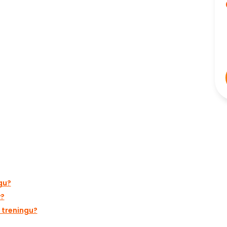
gu?
y?
 treningu?