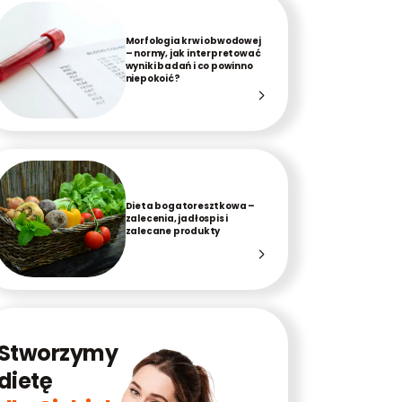
Morfologia krwi obwodowej
– normy, jak interpretować
wyniki badań i co powinno
niepokoić?
Dieta bogatoresztkowa –
zalecenia, jadłospis i
zalecane produkty
Stworzymy
dietę