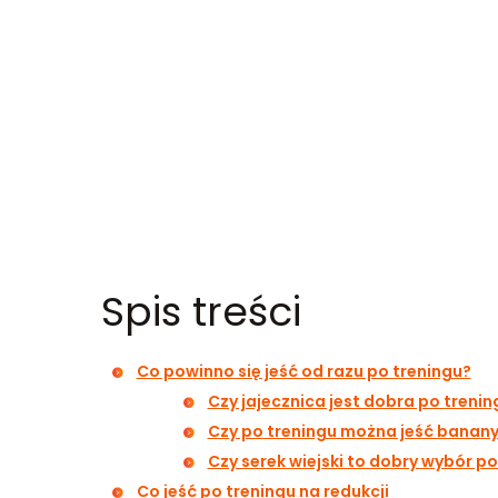
Spis treści
Co powinno się jeść od razu po treningu?
Czy jajecznica jest dobra po trenin
Czy po treningu można jeść banan
Czy serek wiejski to dobry wybór po
Co jeść po treningu na redukcji