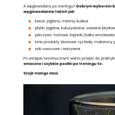
A węglowodany po treningu?
Dobrym wyborem bę
węglowodanów takich jak:
kasze: jaglana, manna, kuskus
płatki: jaglane, kukurydziane, owsiane błyska
pieczywo: tostowe, kajzerki, bułka wrocławsk
inne produkty zbożowe: ryż biały, makarony
soki owocowe i warzywne
Po wstępie teoretycznym warto przejść do praktyki
smaczne i szybkie posiłki po treningu to:
Szejk mango lassi