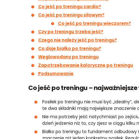
Co jeść po treningu cardio?
Co jeść po treningu siłowym?
Co jeść po treningu wieczorem?
Czy po treningu trzeba jeść?
Czego nie należy jeść po treningu?
Co daje białko po treningu?
Węglowodany po treningu
Zapotrzebowanie kaloryczne po treningu
Podsumowanie
Co jeść po treningu – najważniejsze
Posiłek po treningu nie musi być „idealny”, 
te dwa składniki mają największe znaczenie d
Nie ma potrzeby jeść natychmiast po zejściu z
dzień jedzenia niż to, czy zjesz w ciągu kilku
Białko po treningu to fundament odbudowy i 
znaczenie niż jeden konkretny posiłek. Regu