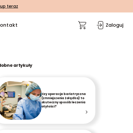
up teraz
ontakt
Zaloguj
dobne artykuły
Czy operacja bariatryczna
(zmniejszenia żołądka) to
skuteczny sposób leczenia
otyłości?