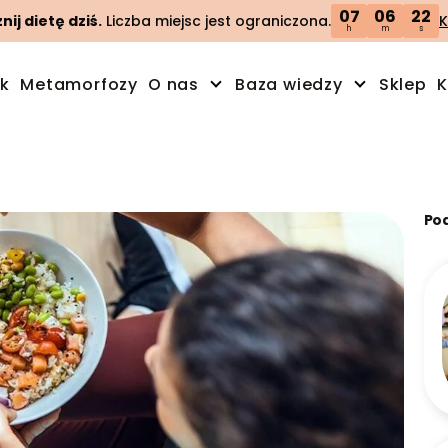
07
06
20
ij dietę dziś.
Liczba miejsc jest ograniczona.
K
h
m
s
ik
Metamorfozy
O nas
Baza wiedzy
Sklep
K
Po