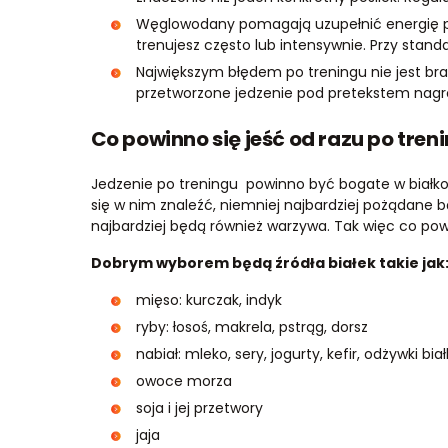
Węglowodany pomagają uzupełnić energię po 
trenujesz często lub intensywnie. Przy stand
Największym błędem po treningu nie jest brak
przetworzone jedzenie pod pretekstem nagr
Co powinno się jeść od razu po tren
Jedzenie po treningu powinno być bogate w białko
się w nim znaleźć, niemniej najbardziej pożądane 
najbardziej będą również warzywa. Tak więc co powi
Dobrym wyborem będą źródła białek takie jak
mięso: kurczak, indyk
ryby: łosoś, makrela, pstrąg, dorsz
nabiał: mleko, sery, jogurty, kefir, odżywki bi
owoce morza
soja i jej przetwory
jaja