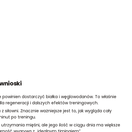
 wnioski
ale powinien dostarczyć białka i węglowodanów. To właśnie
la regeneracji i dalszych efektów treningowych.
 siłowni. Znacznie ważniejsze jest to, jak wygląda cały
 minut po treningu.
utrzymania mięśni, ale jego ilość w ciągu dnia ma większe
larność wygrywa z „idealnym timingiem”.