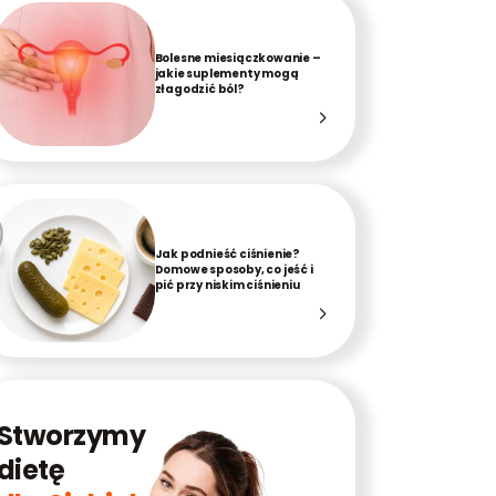
Bolesne miesiączkowanie –
jakie suplementy mogą
złagodzić ból?
Jak podnieść ciśnienie?
Domowe sposoby, co jeść i
pić przy niskim ciśnieniu
Stworzymy
dietę