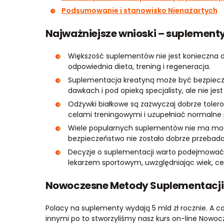
Podsumowanie i stanowisko Nienażartych
Najważniejsze wnioski – suplemen
Większość suplementów nie jest konieczna 
odpowiednia dieta, trening i regeneracja.
Suplementacja kreatyną może być bezpieczna
dawkach i pod opieką specjalisty, ale nie je
Odżywki białkowe są zazwyczaj dobrze toler
celami treningowymi i uzupełniać normalne po
Wiele popularnych suplementów nie ma mocn
bezpieczeństwo nie zostało dobrze przebadan
Decyzje o suplementacji warto podejmować i
lekarzem sportowym, uwzględniając wiek, cel,
Nowoczesne Metody Suplementacji 
Polacy na suplementy wydają 5 mld zł rocznie. A co 
innymi po to stworzyliśmy nasz kurs on-line Nowo