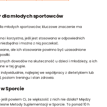
ty dla młodych sportowców
dla młodych sportowców; kluczowe znaczenie ma
 i korzystna, jeśli jest stosowana w odpowiednich
st niezbędna i można z nią poczekać.
owane, ale ich stosowanie powinno być uzasadnione
siłki.
ych dowodów na skuteczność u dzieci i młodzieży, a ich
e w tej grupie.
ndywidualnie, najlepiej we współpracy z dietetykiem lub
 poziom treningu i stan zdrowia.
w Sporcie
jeśli powiem Ci, że większość z nich nie działa? Między
czesne Metody Suplementacji w Sporcie. To ponad 10 h