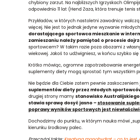
chybiony zarzut. Na najbliższych Igrzyskach Olimpi
odpowiednio 11 lat (Hend Zaza, która trenuje tenis s
Przykładów, w których nastoletni zawodnicy walczą 
więcej. Nie jest to jednak jedyne wyzwanie młody
dorastającego sportowca mieszkanie w interna
zamieszaniu należy pamiętać o procesie dojr
sportowcem? W takim razie poza obozami z własn
wiekowej. Jakoś to udźwigniesz, w końcu szybko się
Krótko mówiąc, ogromne zapotrzebowanie energetycz
suplementy diety mogą sprostać tym wszystkim p
Nie będzie dla Ciebie zatem pewnie zaskoczeniem 
suplementów diety przez młodych sportowców (
drugiej strony mamy
stanowisko Australijskieg
stawia sprawę dosyć jasno –
stosowanie suple
poprawy wyników sportowych jest niewłaściwi
Dochodzimy do punktu, w którym nauka mówi „suple
kierunku środkowy palec.
Przeczytaj także:
Kreatyna monohydrat – co to jest, 