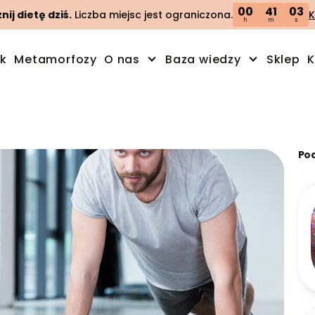
00
41
02
ij dietę dziś.
Liczba miejsc jest ograniczona.
K
h
m
s
ik
Metamorfozy
O nas
Baza wiedzy
Sklep
K
Po