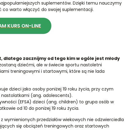
 najpopularniejszych suplementów. Dzięki temu nauczymy
ć co warto włączyć do swojej suplementacji.
M KURS ON-LINE
, dlatego zacznijmy od tego kim w ogóle jest młody
ostaną dziećmi, ale w świecie sportu nastoletni
ami treningowymi i startowymi, które są nie lada
uje dzieci jako osoby poniżej 19 roku życia, przy czym
ą nastolatkami (ang. adolescents).
wności (EFSA) dzieci (ang. children) to grupa osób w
atkowie od 10 do poniżej 19 roku życia.
en z wymienionych przedziałów wiekowych nie odzwierciedla
jących się obciążeń treningowych oraz startowych