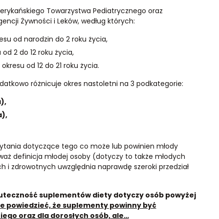
merykańskiego Towarzystwa Pediatrycznego oraz
ncji Żywności i Leków, według których:
su od narodzin do 2 roku życia,
od 2 do 12 roku życia,
okresu od 12 do 21 roku życia.
atkowo różnicuje okres nastoletni na 3 podkategorie:
),
),
 pytania dotyczące tego co może lub powinien młody
waż definicja młodej osoby (dotyczy to także młodych
 i zdrowotnych uwzględnia naprawdę szeroki przedział
uteczność suplementów diety dotyczy osób powyżej
ie powiedzieć, że suplementy powinny być
ego oraz dla dorosłych osób, ale…