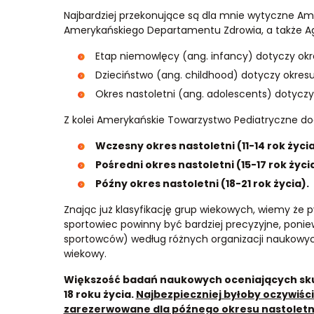
Najbardziej przekonujące są dla mnie wytyczne A
Amerykańskiego Departamentu Zdrowia, a także Age
Etap niemowlęcy (ang. infancy) dotyczy okre
Dzieciństwo (ang. childhood) dotyczy okresu 
Okres nastoletni (ang. adolescents) dotyczy 
Z kolei Amerykańskie Towarzystwo Pediatryczne dod
Wczesny okres nastoletni (11-14 rok życia
Pośredni okres nastoletni (15-17 rok życia
Późny okres nastoletni (18-21 rok życia).
Znając już klasyfikację grup wiekowych, wiemy że
sportowiec powinny być bardziej precyzyjne, ponie
sportowców) według różnych organizacji naukowych
wiekowy.
Większość badań naukowych oceniających sk
18 roku życia.
Najbezpieczniej byłoby oczywiśc
zarezerwowane dla późnego okresu nastoletni