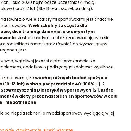
jskich Tokio 2020 najmłodsze uczestniczki mają
tołowy) oraz 12 lat (Sky Brown, skateboarding).
na równi z o wiele starszymi sportowcami jest znacznie
ch sportowców.
Wiek szkolny to często dla
cie, dwa treningi dziennie, a w całym tym
zewania.
Jesteś młodym i dobrze zapowiadającym się
ym rocznikiem zapraszamy również do wyższej grupy
 regenerujesz.
ne, wątpliwej jakości dieta i przekonanie, że
roblemom, dodatkowo podkręcając zdolności wysiłkowe.
jeżeli powiem, że
według różnych badań spożycie
10-18 lat) waha się w przedziale 40-100%
[1]. Z
o Stowarzyszenia Dietetyków Sportowych [2], które
mentów diety przez nastoletnich sportowców w celu
e i niepotrzebne
.
 są niepotrzebne!”, a młodzi sportowcy wyciągają w jej
co daje, dawkowanie, skutki uboczne