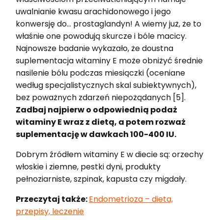
uwalnianie kwasu arachidonowego i jego
konwersję do… prostaglandyn! A wiemy już, że to
właśnie one powodują skurcze i bóle macicy.
Najnowsze badanie wykazało, że doustna
suplementacja witaminy E może obniżyć średnie
nasilenie bólu podczas miesiączki (oceniane
według specjalistycznych skal subiektywnych),
bez poważnych zdarzeń niepożądanych [5].
Zadbaj najpierw o odpowiednią podaż
witaminy E wraz z dietą, a potem rozważ
suplementację w dawkach 100-400 IU.
Dobrym źródłem witaminy E w diecie są: orzechy
włoskie i ziemne, pestki dyni, produkty
pełnoziarniste, szpinak, kapusta czy migdały.
Przeczytaj także:
Endometrioza – dieta,
przepisy, leczenie