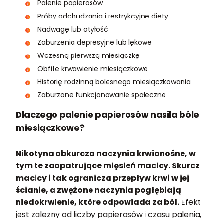
Palenie papierosów
Próby odchudzania i restrykcyjne diety
Nadwagę lub otyłość
Zaburzenia depresyjne lub lękowe
Wczesną pierwszą miesiączkę
Obfite krwawienie miesiączkowe
Historię rodzinną bolesnego miesiączkowania
Zaburzone funkcjonowanie społeczne
Dlaczego palenie papierosów nasila bóle
miesiączkowe?
Nikotyna obkurcza naczynia krwionośne, w
tym te zaopatrujące mięsień macicy. Skurcz
macicy i tak ogranicza przepływ krwi w jej
ścianie, a zwężone naczynia pogłębiają
niedokrwienie, które odpowiada za ból.
Efekt
jest zależny od liczby papierosów i czasu palenia,