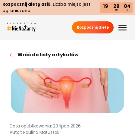
Rozpocznij dietę dziś.
Liczba miejsc jest
19
29
03
ograniczona.
h
m
s
Rozpocznij dietę
Wróć do listy artykułów
Data opublikowania: 29 lipca 2026
Autor: Paulina Matuszak