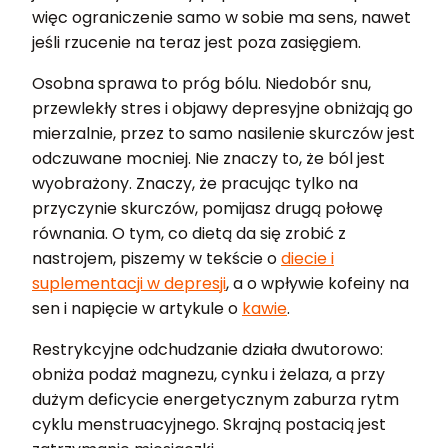
więc ograniczenie samo w sobie ma sens, nawet
jeśli rzucenie na teraz jest poza zasięgiem.
Osobna sprawa to próg bólu. Niedobór snu,
przewlekły stres i objawy depresyjne obniżają go
mierzalnie, przez to samo nasilenie skurczów jest
odczuwane mocniej. Nie znaczy to, że ból jest
wyobrażony. Znaczy, że pracując tylko na
przyczynie skurczów, pomijasz drugą połowę
równania. O tym, co dietą da się zrobić z
nastrojem, piszemy w tekście o
diecie i
suplementacji w depresji
, a o wpływie kofeiny na
sen i napięcie w artykule o
kawie
.
Restrykcyjne odchudzanie działa dwutorowo:
obniża podaż magnezu, cynku i żelaza, a przy
dużym deficycie energetycznym zaburza rytm
cyklu menstruacyjnego. Skrajną postacią jest