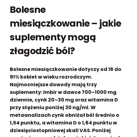
Bolesne
miesiączkowanie – jakie
suplementy mogą
złagodzić ból?
Bolesne miesiączkowanie dotyczy od 16 do
91% kobiet w wieku rozrodczym.
Najmocniejsze dowody mają trzy
suplementy: imbir w dawce 700–1000 mg
dziennie, cynk 20–30 mg oraz witamina D
przy stężeniu poniżej 30 ng/ml. W
metaanalizach cynk obniżał ból średnio o
1,54 punktu, a witamina D o 1,64 punktu w
dziesięciostopniowej skali VAS. Poniżej