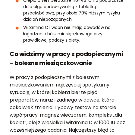
Ciepło o temperaturze 40–45°C na podbrzusze
daje ulgę porównywalną z tabletką
przeciwbólową, przy około 70% niższym ryzyku
działań niepożądanych.
Witamina C i wapń nie mają dowodów na
łagodzenie bólu miesiączkowego przy
prawidłowej podaży z diety.
Co widzimy w pracy z podopiecznymi
– bolesne miesiączkowanie
W pracy z podopiecznymi z bolesnym
miesiączkowaniem najczęściej spotykamy
sytuację, w której kobieta bierze pięć
preparatów naraz i żadnego w dawce, która
cokolwiek zmienia. Typowy zestaw na starcie
współpracy: magnez wieczorem, kompleks „dla
kobiet”, olej z wiesiołka i witamina D w 1000 IU bez
wcześniejszego badania. Najczęstszy błąd to