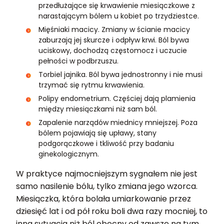
przedłużające się krwawienie miesiączkowe z
narastającym bólem u kobiet po trzydziestce.
Mięśniaki macicy. Zmiany w ścianie macicy
zaburzają jej skurcze i odpływ krwi. Ból bywa
uciskowy, dochodzą częstomocz i uczucie
pełności w podbrzuszu.
Torbiel jajnika. Ból bywa jednostronny i nie musi
trzymać się rytmu krwawienia.
Polipy endometrium. Częściej dają plamienia
między miesiączkami niż sam ból.
Zapalenie narządów miednicy mniejszej. Poza
bólem pojawiają się upławy, stany
podgorączkowe i tkliwość przy badaniu
ginekologicznym.
W praktyce najmocniejszym sygnałem nie jest
samo nasilenie bólu, tylko zmiana jego wzorca.
Miesiączka, która bolała umiarkowanie przez
dziesięć lat i od pół roku boli dwa razy mocniej, to
inna sytuacja niż ból obecny od zawsze na tym