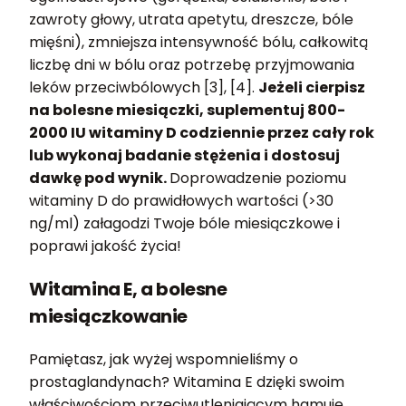
zawroty głowy, utrata apetytu, dreszcze, bóle
mięśni), zmniejsza intensywność bólu, całkowitą
liczbę dni w bólu oraz potrzebę przyjmowania
leków przeciwbólowych [3], [4].
Jeżeli cierpisz
na bolesne miesiączki, suplementuj 800-
2000 IU witaminy D codziennie przez cały rok
lub wykonaj badanie stężenia i dostosuj
dawkę pod wynik.
Doprowadzenie poziomu
witaminy D do prawidłowych wartości (>30
ng/ml) załagodzi Twoje bóle miesiączkowe i
poprawi jakość życia!
Witamina E, a bolesne
miesiączkowanie
Pamiętasz, jak wyżej wspomnieliśmy o
prostaglandynach? Witamina E dzięki swoim
właściwościom przeciwutleniającym hamuje