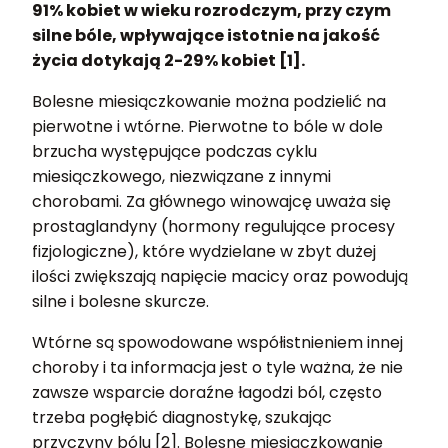
91% kobiet w wieku rozrodczym, przy czym
silne bóle, wpływające istotnie na jakość
życia dotykają 2-29% kobiet [1].
Bolesne miesiączkowanie można podzielić na
pierwotne i wtórne. Pierwotne to bóle w dole
brzucha występujące podczas cyklu
miesiączkowego, niezwiązane z innymi
chorobami. Za głównego winowajcę uważa się
prostaglandyny (hormony regulujące procesy
fizjologiczne), które wydzielane w zbyt dużej
ilości zwiększają napięcie macicy oraz powodują
silne i bolesne skurcze.
Wtórne są spowodowane współistnieniem innej
choroby i ta informacja jest o tyle ważna, że nie
zawsze wsparcie doraźne łagodzi ból, często
trzeba pogłębić diagnostykę, szukając
przyczyny bólu [2]. Bolesne miesiączkowanie