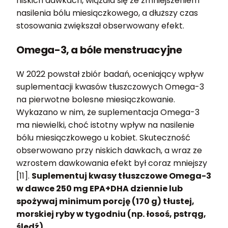
niskich dawkach, wiązała się ze zmniejszeniem
nasilenia bólu miesiączkowego, a dłuższy czas
stosowania zwiększał obserwowany efekt.
Omega-3, a bóle menstruacyjne
W 2022 powstał zbiór badań, oceniający wpływ
suplementacji kwasów tłuszczowych Omega-3
na pierwotne bolesne miesiączkowanie.
Wykazano w nim, że suplementacja Omega-3
ma niewielki, choć istotny wpływ na nasilenie
bólu miesiączkowego u kobiet. Skuteczność
obserwowano przy niskich dawkach, a wraz ze
wzrostem dawkowania efekt był coraz mniejszy
[11].
Suplementuj kwasy tłuszczowe Omega-3
w dawce 250 mg EPA+DHA dziennie lub
spożywaj minimum porcję (170 g) tłustej,
morskiej ryby w tygodniu (np. łosoś, pstrąg,
śledź).