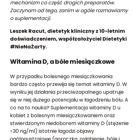
mechanizm co część drogich preparatów.
Zaczynam od tego, zanim w ogóle rozmawiamy
o suplementacji.
Leszek Racut, dietetyk kliniczny z 10-letnim
doświadczeniem, współzałożyciel Dietetyki
#NieNaŻarty.
Witamina D, a bóle miesiączkowe
W przypadku bolesnego miesiączkowania
bardzo często przewija się temat witaminy D. W
wyniku jej działania przeciwzapalnego upatruje
się w niej dużego potencjału w łagodzeniu bólu. A
co na to nauka? Suplementacja witaminy D u
kobiet z bolesnym miesiączkowaniem oraz
stwierdzonym niedoborem witaminy D (stężenie
<30 ng/ml) istotnie łagodzi objawy
ogólnoustrojowe (gorączka, osłabienie, bóle i