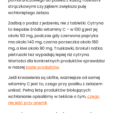
pomarańczowego do posiłku z kaszą, roślinami
strączkowymi czy jajkiem zwiększa pulę
wchłoniętego żelaza.
Zadbaj o podaż z jedzenia, nie z tabletki. Cytryna
to kiepskie źródło witaminy C – w 100 g jest jej
około 50 mg, podczas gdy czerwona papryka
ma około 140 mg, czarna porzeczka około 180
mg, a kiwi około 90 mg. Truskawki, brokuł i natka
pietruszki też wypadają lepiej niż cytryna.
Wartości dla konkretnych produktów sprawdzisz
w naszej
bazie produktów
.
Jeśli krwawienia są obfite, ważniejsze od samej
witaminy C jest to, czego przy posiłku z żelazem
unikać. Pełną listę produktów blokujących
wchłanianie opisaliśmy w tekście o tym,
czego
nie jeść przy anemii
.