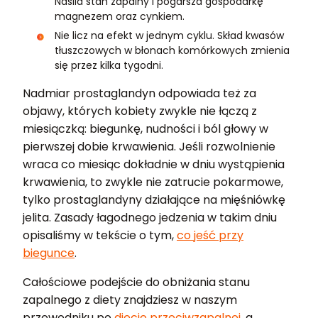
Nasila stan zapalny i pogarsza gospodarkę
magnezem oraz cynkiem.
Nie licz na efekt w jednym cyklu. Skład kwasów
tłuszczowych w błonach komórkowych zmienia
się przez kilka tygodni.
Nadmiar prostaglandyn odpowiada też za
objawy, których kobiety zwykle nie łączą z
miesiączką: biegunkę, nudności i ból głowy w
pierwszej dobie krwawienia. Jeśli rozwolnienie
wraca co miesiąc dokładnie w dniu wystąpienia
krwawienia, to zwykle nie zatrucie pokarmowe,
tylko prostaglandyny działające na mięśniówkę
jelita. Zasady łagodnego jedzenia w takim dniu
opisaliśmy w tekście o tym,
co jeść przy
biegunce
.
Całościowe podejście do obniżania stanu
zapalnego z diety znajdziesz w naszym
przewodniku po
diecie przeciwzapalnej
, a