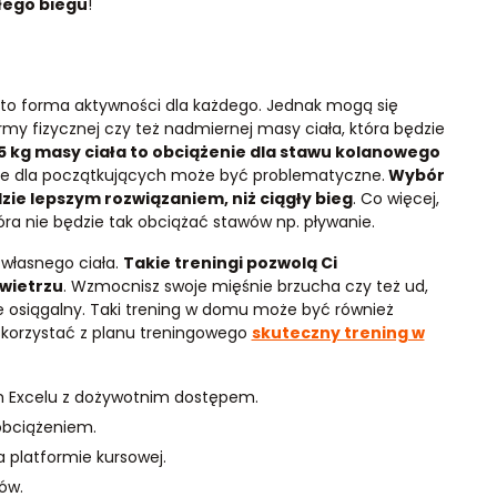
głego biegu
!
 to forma aktywności dla każdego. Jednak mogą się
rmy fizycznej czy też nadmiernej masy ciała, która będzie
 kg masy ciała to obciążenie dla stawu kolanowego
ie dla początkujących może być problematyczne.
Wybór
e lepszym rozwiązaniem, niż ciągły bieg
. Co więcej,
ra nie będzie tak obciążać stawów np. pływanie.
 własnego ciała.
Takie treningi pozwolą Ci
wietrzu
. Wzmocnisz swoje mięśnie brzucha czy też ud,
ie osiągalny. Taki trening w domu może być również
skorzystać z planu treningowego
skuteczny trening w
 Excelu z dożywotnim dostępem.
obciążeniem.
 platformie kursowej.
ów.