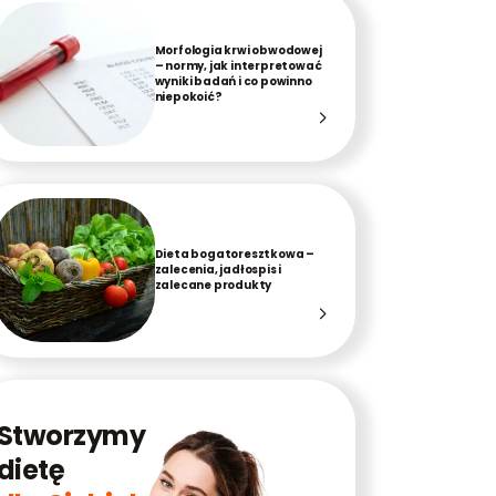
Morfologia krwi obwodowej
– normy, jak interpretować
wyniki badań i co powinno
niepokoić?
Dieta bogatoresztkowa –
zalecenia, jadłospis i
zalecane produkty
Stworzymy
dietę