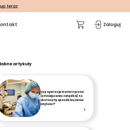
up teraz
ontakt
Zaloguj
dobne artykuły
Czy operacja bariatryczna
(zmniejszenia żołądka) to
skuteczny sposób leczenia
otyłości?