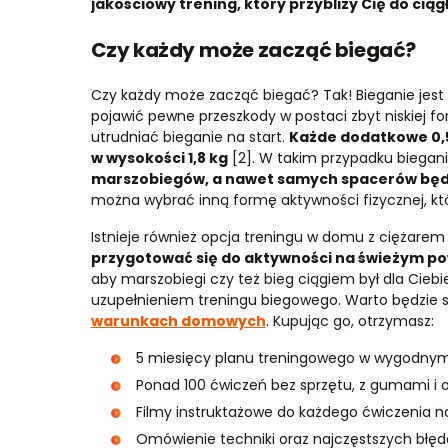
jakościowy trening, który przybliży Cię do cią
Czy każdy może zacząć biegać?
Czy każdy może zacząć biegać? Tak! Bieganie jest
pojawić pewne przeszkody w postaci zbyt niskiej fo
utrudniać bieganie na start.
Każde dodatkowe 0,5
w wysokości 1,8 kg
[2]. W takim przypadku biegan
marszobiegów, a nawet samych spacerów będzi
można wybrać inną formę aktywności fizycznej, któ
Istnieje również opcja treningu w domu z ciężarem
przygotować się do aktywności na świeżym po
aby marszobiegi czy też bieg ciągiem był dla Cieb
uzupełnieniem treningu biegowego. Warto będzie 
warunkach domowych
. Kupując go, otrzymasz:
5 miesięcy planu treningowego w wygodnym
Ponad 100 ćwiczeń bez sprzętu, z gumami i 
Filmy instruktażowe do każdego ćwiczenia na
Omówienie techniki oraz najczęstszych błęd