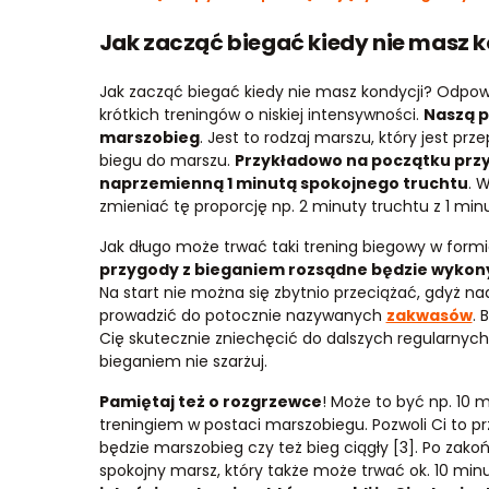
Jak zacząć biegać kiedy nie masz k
Jak zacząć biegać kiedy nie masz kondycji? Odpowi
krótkich treningów o niskiej intensywności.
Naszą p
marszobieg
. Jest to rodzaj marszu, który jest pr
biegu do marszu.
Przykładowo na początku przy
naprzemienną 1 minutą spokojnego truchtu
. 
zmieniać tę proporcję np. 2 minuty truchtu z 1 min
Jak długo może trwać taki trening biegowy w for
przygody z bieganiem rozsądne będzie wykony
Na start nie można się zbytnio przeciążać, gdyż n
prowadzić do potocznie nazywanych
zakwasów
. 
Cię skutecznie zniechęcić do dalszych regularnych
bieganiem nie szarżuj.
Pamiętaj też o rozgrzewce
! Może to być np. 10
treningiem w postaci marszobiegu. Pozwoli Ci to p
będzie marszobieg czy też bieg ciągły [3]. Po zako
spokojny marsz, który także może trwać ok. 10 minu