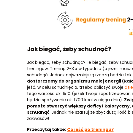
Jak biegać, żeby schudnąć?
Jak biegać, żeby schudnąć? Ile biegać, żeby sch
treningów. Trening 2-3 x w tygodniu (a jeżeli masz 
schudnąć. Jednak najważniejszą rzeczą będzie tak 
dostarczamy do organizmu mniej energii (kalo
jeść, w celu schudnięcia, trzeba obliczyć swoje
dzi
tego wartość ok. 15 % (jeżeli Twoje zapotrzebowan
będzie spożywanie ok. 1700 kcal w ciągu dnia).
Zwi
pomoże stworzyć większy deficyt kaloryczny, dz
schudnąć
. Jednak nie szarżuj ze zbyt dużą ilość 
zakwasów!
Przeczytaj także:
Co jeść po treningu?