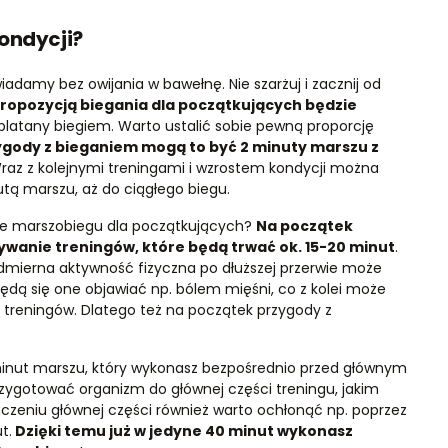
ondycji?
adamy bez owijania w bawełnę. Nie szarżuj i zacznij od
ropozycją biegania dla początkujących będzie
zeplatany biegiem. Warto ustalić sobie pewną proporcję
gody z bieganiem mogą to być 2 minuty marszu z
Wraz z kolejnymi treningami i wzrostem kondycji można
utą marszu, aż do ciągłego biegu.
mie marszobiegu dla początkujących?
Na początek
wanie treningów, które będą trwać ok. 15-20 minut
.
admierna aktywność fizyczna po dłuższej przerwie może
Będą się one objawiać np. bólem mięśni, co z kolei może
 treningów. Dlatego też na początek przygody z
 minut marszu, który wykonasz bezpośrednio przed głównym
rzygotować organizm do głównej części treningu, jakim
ńczeniu głównej części również warto ochłonąć np. poprzez
t.
Dzięki temu już w jedyne 40 minut wykonasz