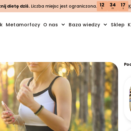
12
34
16
ij dietę dziś.
Liczba miejsc jest ograniczona.
K
h
m
s
ik
Metamorfozy
O nas
Baza wiedzy
Sklep
K
Po