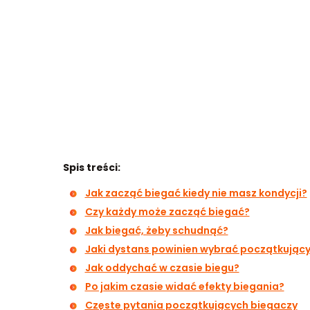
Spis treści:
Jak zacząć biegać kiedy nie masz kondycji?
Czy każdy może zacząć biegać?
Jak biegać, żeby schudnąć?
Jaki dystans powinien wybrać początkując
Jak oddychać w czasie biegu?
Po jakim czasie widać efekty biegania?
Częste pytania początkujących biegaczy