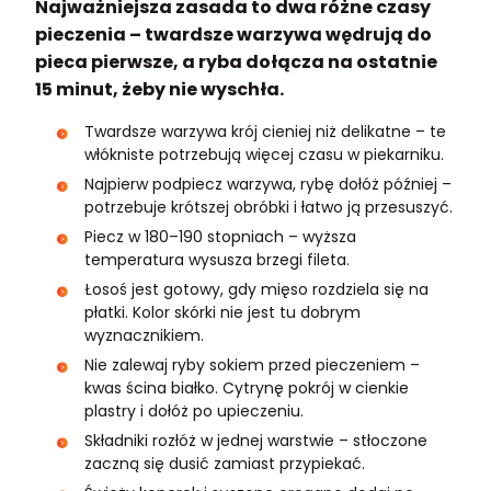
Najważniejsza zasada to dwa różne czasy
pieczenia – twardsze warzywa wędrują do
pieca pierwsze, a ryba dołącza na ostatnie
15 minut, żeby nie wyschła.
Twardsze warzywa krój cieniej niż delikatne – te
włókniste potrzebują więcej czasu w piekarniku.
Najpierw podpiecz warzywa, rybę dołóż później –
potrzebuje krótszej obróbki i łatwo ją przesuszyć.
Piecz w 180–190 stopniach – wyższa
temperatura wysusza brzegi fileta.
Łosoś jest gotowy, gdy mięso rozdziela się na
płatki. Kolor skórki nie jest tu dobrym
wyznacznikiem.
Nie zalewaj ryby sokiem przed pieczeniem –
kwas ścina białko. Cytrynę pokrój w cienkie
plastry i dołóż po upieczeniu.
Składniki rozłóż w jednej warstwie – stłoczone
zaczną się dusić zamiast przypiekać.