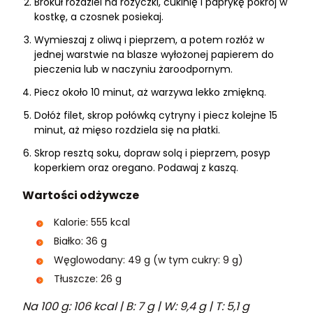
Brokuł rozdziel na różyczki, cukinię i paprykę pokrój w
kostkę, a czosnek posiekaj.
Wymieszaj z oliwą i pieprzem, a potem rozłóż w
jednej warstwie na blasze wyłożonej papierem do
pieczenia lub w naczyniu żaroodpornym.
Piecz około 10 minut, aż warzywa lekko zmiękną.
Dołóż filet, skrop połówką cytryny i piecz kolejne 15
minut, aż mięso rozdziela się na płatki.
Skrop resztą soku, dopraw solą i pieprzem, posyp
koperkiem oraz oregano. Podawaj z kaszą.
Wartości odżywcze
Kalorie: 555 kcal
Białko: 36 g
Węglowodany: 49 g (w tym cukry: 9 g)
Tłuszcze: 26 g
Na 100 g: 106 kcal | B: 7 g | W: 9,4 g | T: 5,1 g