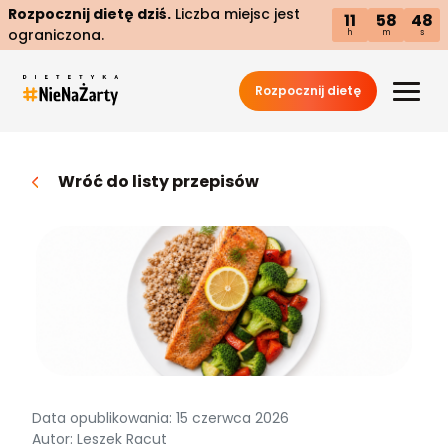
Rozpocznij dietę dziś.
Liczba miejsc jest
11
58
47
ograniczona.
h
m
s
Rozpocznij dietę
Wróć do listy przepisów
Data opublikowania: 15 czerwca 2026
Autor: Leszek Racut