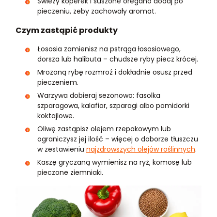
Świeży koperek i suszone oregano dodaj po
pieczeniu, żeby zachowały aromat.
Czym zastąpić produkty
Łososia zamienisz na pstrąga łososiowego,
dorsza lub halibuta – chudsze ryby piecz krócej.
Mrożoną rybę rozmroź i dokładnie osusz przed
pieczeniem.
Warzywa dobieraj sezonowo: fasolka
szparagowa, kalafior, szparagi albo pomidorki
koktajlowe.
Oliwę zastąpisz olejem rzepakowym lub
ograniczysz jej ilość – więcej o doborze tłuszczu
w zestawieniu
najzdrowszych olejów roślinnych
.
Kaszę gryczaną wymienisz na ryż, komosę lub
pieczone ziemniaki.