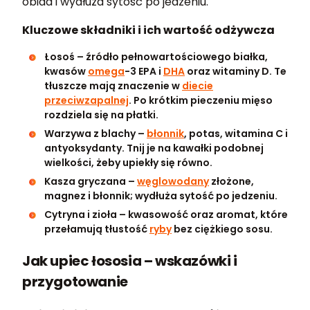
obiad i wydłuża sytość po jedzeniu.
Kluczowe składniki i ich wartość odżywcza
Łosoś – źródło pełnowartościowego białka,
kwasów
omega
-3 EPA i
DHA
oraz witaminy D. Te
tłuszcze mają znaczenie w
diecie
przeciwzapalnej
. Po krótkim pieczeniu mięso
rozdziela się na płatki.
Warzywa z blachy –
błonnik
, potas,
witamina C i
antyoksydanty. Tnij je na kawałki podobnej
wielkości, żeby upiekły się równo.
Kasza gryczana –
węglowodany
złożone,
magnez i błonnik; wydłuża sytość po jedzeniu.
Cytryna i zioła – kwasowość oraz aromat, które
przełamują tłustość
ryby
bez ciężkiego sosu.
Jak upiec łososia – wskazówki i
przygotowanie