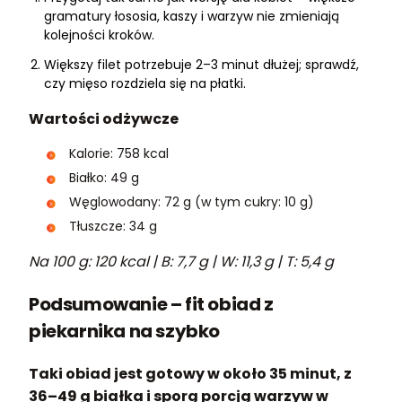
gramatury łososia, kaszy i warzyw nie zmieniają
kolejności kroków.
Większy filet potrzebuje 2–3 minut dłużej; sprawdź,
czy mięso rozdziela się na płatki.
Wartości odżywcze
Kalorie: 758 kcal
Białko: 49 g
Węglowodany: 72 g (w tym cukry: 10 g)
Tłuszcze: 34 g
Na 100 g: 120 kcal | B: 7,7 g | W: 11,3 g | T: 5,4 g
Podsumowanie – fit obiad z
piekarnika na szybko
Taki obiad jest gotowy w około 35 minut, z
36–49 g białka i sporą porcją warzyw w