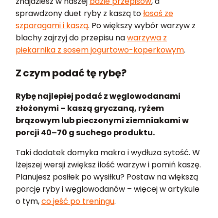
znajdziesz w naszej
bazie przepisów
, a
sprawdzony duet ryby z kaszą to
łosoś ze
szparagami i kaszą
. Po większy wybór warzyw z
blachy zajrzyj do przepisu na
warzywa z
piekarnika z sosem jogurtowo-koperkowym
.
Z czym podać tę rybę?
Rybę najlepiej podać z węglowodanami
złożonymi – kaszą gryczaną, ryżem
brązowym lub pieczonymi ziemniakami w
porcji 40–70 g suchego produktu.
Taki dodatek domyka makro i wydłuża sytość. W
lżejszej wersji zwiększ ilość warzyw i pomiń kaszę.
Planujesz posiłek po wysiłku? Postaw na większą
porcję ryby i węglowodanów – więcej w artykule
o tym,
co jeść po treningu
.