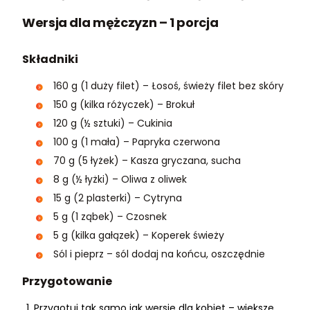
Wersja dla mężczyzn – 1 porcja
Składniki
160 g (1 duży filet) – Łosoś, świeży filet bez skóry
150 g (kilka różyczek) – Brokuł
120 g (½ sztuki) – Cukinia
100 g (1 mała) – Papryka czerwona
70 g (5 łyżek) – Kasza gryczana, sucha
8 g (½ łyżki) – Oliwa z oliwek
15 g (2 plasterki) – Cytryna
5 g (1 ząbek) – Czosnek
5 g (kilka gałązek) – Koperek świeży
Sól i pieprz – sól dodaj na końcu, oszczędnie
Przygotowanie
Przygotuj tak samo jak wersję dla kobiet – większe