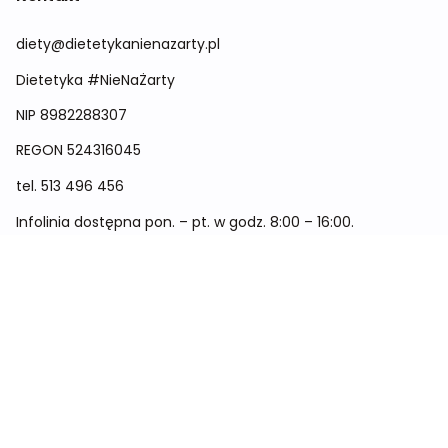
diety@dietetykanienazarty.pl
Dietetyka #NieNaŻarty
NIP 8982288307
REGON
524316045
tel.
513 496 456
Infolinia dostępna pon. – pt. w godz. 8:00 – 16:00.
Menu
Cennik
Dieta dla kobiet
Dieta dla mężczyzn
Dieta dla dzieci