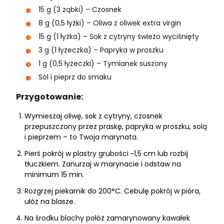
15 g (3 ząbki) – Czosnek
8 g (0,5 łyżki) – Oliwa z oliwek extra virgin
15 g (1 łyżka) – Sok z cytryny świeżo wyciśnięty
3 g (1 łyżeczka) – Papryka w proszku
1 g (0,5 łyżeczki) – Tymianek suszony
Sól i pieprz do smaku
Przygotowanie:
Wymieszaj oliwę, sok z cytryny, czosnek
przepuszczony przez praskę, papryka w proszku, solą
i pieprzem – to Twoja marynata.
Pierś pokrój w plastry grubości ~1,5 cm lub rozbij
tłuczkiem. Zanurzaj w marynacie i odstaw na
minimum 15 min.
Rozgrzej piekarnik do 200°C. Cebulę pokrój w pióra,
ułóż na blasze.
Na środku blachy połóż zamarynowany kawałek