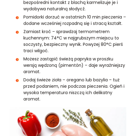
bezpośredni kontakt z blachą karmelizuje je i
wydobywa naturalną słodycź.
Pomidorki dorzuć w ostatnich 10 min pieczenia –
dodane wcześniej rozpadną się i stracą kształt.
Zamiast kroć – sprawdzaj termometrem
kuchennym: 74°C w najgrubszym miejscu to
soczysty, bezpieczny wynik. Powyżej 80°C pierś
traci wilgoć.
Możesz zastąpić świeżą papryka w proszku
wersją wędzoną (pimentón) – daje wyraźniejszy
aromat.
Dodaj świeże zioła – oregano lub bazylia – tuż
przed podaniem, nie podczas pieczenia. Ogień i
wysoka temperatura niszczą ich delikatny
aromat.