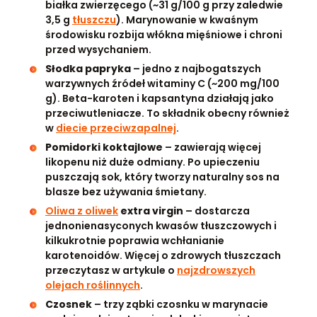
białka zwierzęcego (~31 g/100 g przy zaledwie
3,5 g
tłuszczu
). Marynowanie w kwaśnym
środowisku rozbija włókna mięśniowe i chroni
przed wysychaniem.
Słodka papryka
– jedno z najbogatszych
warzywnych źródeł witaminy C (~200 mg/100
g). Beta-karoten i kapsantyna działają jako
przeciwutleniacze. To składnik obecny również
w
diecie przeciwzapalnej
.
Pomidorki koktajlowe
– zawierają więcej
likopenu niż duże odmiany. Po upieczeniu
puszczają sok, który tworzy naturalny sos na
blasze bez używania śmietany.
Oliwa z oliwek
extra virgin
– dostarcza
jednonienasyconych kwasów tłuszczowych i
kilkukrotnie poprawia wchłanianie
karotenoidów. Więcej o zdrowych tłuszczach
przeczytasz w artykule o
najzdrowszych
olejach roślinnych
.
Czosnek
– trzy ząbki czosnku w marynacie