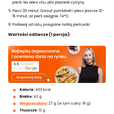
pierśi. Na wierz chu ułóż plasterki cytryny.
Piecz 20 minut. Dorzuć pomidorki i piecz jeszcze 12–
15 minut, aż pierś osiągnie 74°C.
Podawaj od razu, posypane natką pietruszki.
Wartości odżwcze (1 porcja):
Kalorie:
403 kcal
Białko:
42 g
Węglowodany
:
27 g (w tym cukry: 16 g)
Tłuszcze:
13 g