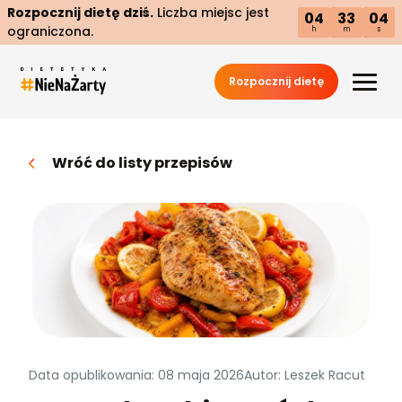
Rozpocznij dietę dziś.
Liczba miejsc jest
04
33
02
ograniczona.
h
m
s
Rozpocznij dietę
Wróć do listy przepisów
Data opublikowania: 08 maja 2026
Autor: Leszek Racut