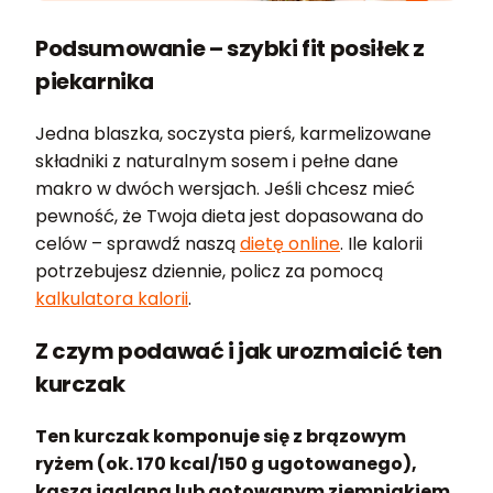
Podsumowanie – szybki fit posiłek z
piekarnika
Jedna blaszka, soczysta pierś, karmelizowane
składniki z naturalnym sosem i pełne dane
makro w dwóch wersjach. Jeśli chcesz mieć
pewność, że Twoja dieta jest dopasowana do
celów – sprawdź naszą
dietę online
. Ile kalorii
potrzebujesz dziennie, policz za pomocą
kalkulatora kalorii
.
Z czym podawać i jak urozmaicić ten
kurczak
Ten kurczak komponuje się z brązowym
ryżem (ok. 170 kcal/150 g ugotowanego),
kaszą jaglana lub gotowanym ziemniakiem.