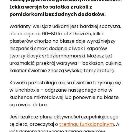
Lekka wersja to sałatka z rukoli z
pomidorkami bez żadnych dodatków.
Warianty: wersja z udkami jest bardziej soczysta,
ale dodaje ok. 60–80 kcal z tłuszczu; kilka
plasterów chorizo na blasze daje wyraźniejszy
hiszpański smak; dodanie oliwek i kaparów
tworzy klasyk śródziemnomorski. Możesz też
urozmaicić przekrój warzywa – bakłażan, cukinia,
kalafior świetnie znoszą wysoką temperaturę.
Kawałki pozostałego mięsa świetnie trzymają się
w lunchboxie – odgrzane następnego dnia w
kuchence mikrofalowej lub ponownie na blasze
są równie dobre.
Jeśli szukasz planu aktywności uzupełniającego
tę dieta, przeczytaj o
treningu funkcjonalnym
. A
jeśli dopiero zaczynacie zmianę nawyków,