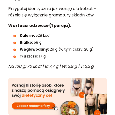
Przygotuj identycznie jak wersję dla kobiet –
różnią się wyłącznie gramatury składników.
Wartości odżwcze (1 porcja):
Kalorie:
528 kcal
Białko:
58 g
Węglowodany:
29 g (w tym cukry: 20 g)
Tłuszcze:
17 g
Na 100 g: 70 kcal | B: 7,7 g | W: 3,9 g | T: 2,3 g