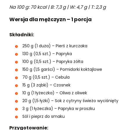
Na 100 g: 70 kcal | B: 7,3 g | W: 4,7 g | T: 2,3 g
Wersja dla mężczyzn – 1 porcja
Składniki:
250 g (1 duża) – Pierś z kurczaka
130 g (0,5 szt.) – Papryka
100 g (0,5 szt.) – Papryka żółta
150 g (1,5 garści) – Pomidorki koktajlowe
70 g (0,5 szt.) – Cebula
15 g (3 ząbki) – Czosnek
10 g (1 łyżeczka) – Oliwa z oliwek
20 g (1,5 łyżki) – Sok z cytryny świeżo wyciśnięty
3 g (1 łyżeczka) – Papryka w proszku
Sól i pieprz do smaku
Przygotowanie: