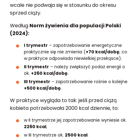
wcale nie podwaja się w stosunku do okresu
sprzed ciąży.
Według
Norm żywienia dla populacji Polski
(2024):
I trymestr
– zapotrzebowanie energetyczne
praktycznie się nie zmienia (
+70 kcal/dobę
, co
w praktyce odpowiada niewielkiej przekąsce).
II trymestr
– należy zwiększyć podaż energii o
ok.
+260 kcal/dobę
.
III trymestr
– zapotrzebowanie rośnie o kolejne
+500 kcal/dobę
.
W praktyce wygląda to tak: jeśli przed ciążą
kobieta potrzebowała 2000 kcal dziennie, to:
w II trymestrze jej zapotrzebowanie wyniesie ok.
2260 kcal
,
w III trymestrze ok.
2500 kcal
.