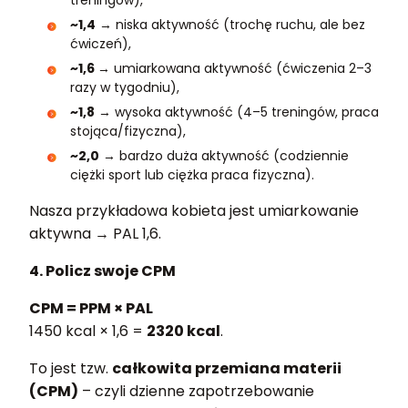
~1,4
→ niska aktywność (trochę ruchu, ale bez
ćwiczeń),
~1,6
→ umiarkowana aktywność (ćwiczenia 2–3
razy w tygodniu),
~1,8
→ wysoka aktywność (4–5 treningów, praca
stojąca/fizyczna),
~2,0
→ bardzo duża aktywność (codziennie
ciężki sport lub ciężka praca fizyczna).
Nasza przykładowa kobieta jest umiarkowanie
aktywna → PAL 1,6.
4. Policz swoje CPM
CPM = PPM × PAL
1450 kcal × 1,6 =
2320 kcal
.
To jest tzw.
całkowita przemiana materii
(CPM)
– czyli dzienne zapotrzebowanie