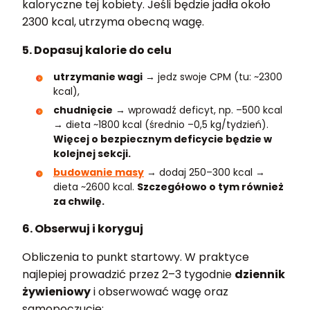
kaloryczne tej kobiety. Jeśli będzie jadła około
2300 kcal, utrzyma obecną wagę.
5. Dopasuj kalorie do celu
utrzymanie wagi
→ jedz swoje CPM (tu: ~2300
kcal),
chudnięcie
→ wprowadź deficyt, np. –500 kcal
→ dieta ~1800 kcal (średnio –0,5 kg/tydzień).
Więcej o bezpiecznym deficycie będzie w
kolejnej sekcji.
budowanie masy
→ dodaj 250–300 kcal →
dieta ~2600 kcal.
Szczegółowo o tym również
za chwilę.
6. Obserwuj i koryguj
Obliczenia to punkt startowy. W praktyce
najlepiej prowadzić przez 2–3 tygodnie
dziennik
żywieniowy
i obserwować wagę oraz
samopoczucie: