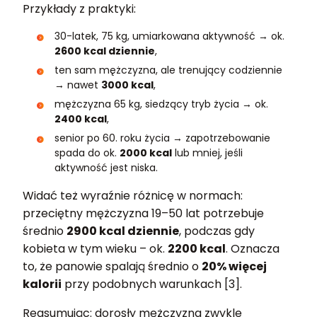
Przykłady z praktyki:
30-latek, 75 kg, umiarkowana aktywność → ok.
2600 kcal dziennie
,
ten sam mężczyzna, ale trenujący codziennie
→ nawet
3000 kcal
,
mężczyzna 65 kg, siedzący tryb życia → ok.
2400 kcal
,
senior po 60. roku życia → zapotrzebowanie
spada do ok.
2000 kcal
lub mniej, jeśli
aktywność jest niska.
Widać też wyraźnie różnicę w normach:
przeciętny mężczyzna 19–50 lat potrzebuje
średnio
2900 kcal dziennie
, podczas gdy
kobieta w tym wieku – ok.
2200 kcal
. Oznacza
to, że panowie spalają średnio o
20% więcej
kalorii
przy podobnych warunkach [3].
Reasumując: dorosły mężczyzna zwykle