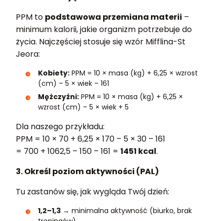
PPM to
podstawowa przemiana materii
–
minimum kalorii, jakie organizm potrzebuje do
życia. Najczęściej stosuje się wzór Mifflina-St
Jeora:
Kobiety:
PPM = 10 × masa (kg) + 6,25 × wzrost
(cm) – 5 × wiek – 161
Mężczyźni:
PPM = 10 × masa (kg) + 6,25 ×
wzrost (cm) – 5 × wiek + 5
Dla naszego przykładu:
PPM = 10 × 70 + 6,25 × 170 – 5 × 30 – 161
= 700 + 1062,5 – 150 – 161 =
1451 kcal
.
3. Określ poziom aktywności (PAL)
Tu zastanów się, jak wygląda Twój dzień:
1,2–1,3
→ minimalna aktywność (biurko, brak
treningów),