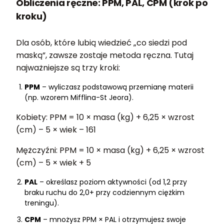
Obliczenia ręczne: PPM, PAL, CPM (krok po
kroku)
Dla osób, które lubią wiedzieć „co siedzi pod
maską”, zawsze zostaje metoda ręczna. Tutaj
najważniejsze są trzy kroki:
PPM
– wyliczasz podstawową przemianę materii
(np. wzorem Mifflina-St Jeora).
Kobiety: PPM = 10 × masa (kg) + 6,25 × wzrost
(cm) – 5 × wiek – 161
Mężczyźni: PPM = 10 × masa (kg) + 6,25 × wzrost
(cm) – 5 × wiek + 5
PAL
– określasz poziom aktywności (od 1,2 przy
braku ruchu do 2,0+ przy codziennym ciężkim
treningu).
CPM
– mnożysz PPM × PAL i otrzymujesz swoje