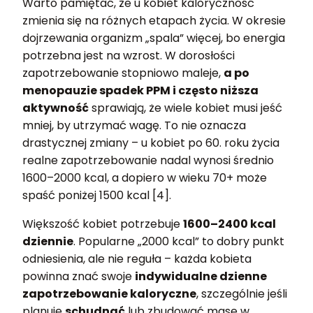
Warto pamiętać, że u kobiet kaloryczność
zmienia się na różnych etapach życia. W okresie
dojrzewania organizm „spala” więcej, bo energia
potrzebna jest na wzrost. W dorosłości
zapotrzebowanie stopniowo maleje,
a po
menopauzie spadek PPM i często niższa
aktywność
sprawiają, że wiele kobiet musi jeść
mniej, by utrzymać wagę. To nie oznacza
drastycznej zmiany – u kobiet po 60. roku życia
realne zapotrzebowanie nadal wynosi średnio
1600–2000 kcal, a dopiero w wieku 70+ może
spaść poniżej 1500 kcal [4].
Większość kobiet potrzebuje
1600–2400 kcal
dziennie
. Popularne „2000 kcal” to dobry punkt
odniesienia, ale nie reguła – każda kobieta
powinna znać swoje
indywidualne dzienne
zapotrzebowanie kaloryczne
, szczególnie jeśli
planuje
schudnąć
lub zbudować masę w