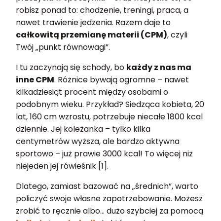
robisz ponad to: chodzenie, treningi, praca, a
nawet trawienie jedzenia. Razem daje to
całkowitą przemianę materii (CPM)
, czyli
Twój „punkt równowagi”.
I tu zaczynają się schody, bo
każdy z nas ma
inne CPM
. Różnice bywają ogromne – nawet
kilkadziesiąt procent między osobami o
podobnym wieku. Przykład? Siedząca kobieta, 20
lat, 160 cm wzrostu, potrzebuje niecałe 1800 kcal
dziennie. Jej koleżanka – tylko kilka
centymetrów wyższa, ale bardzo aktywna
sportowo – już prawie 3000 kcal! To więcej niż
niejeden jej rówieśnik [1].
Dlatego, zamiast bazować na „średnich”, warto
policzyć swoje własne zapotrzebowanie. Możesz
zrobić to ręcznie albo… dużo szybciej za pomocą