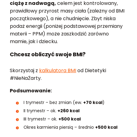
ciążę z nadwagą,
celem jest kontrolowany,
prawidłowy przyrost masy ciała (zależny od BMI
początkowego), a nie chudnięcie. Zbyt niska
podaż energii (poniżej podstawowej przemiany
materii – PPM) może zaszkodzić zarówno
mamie, jak i dziecku.
Chcesz obliczyć swoje BMI?
Skorzystaj z
kalkulatora BMI
od Dietetyki
#NieNaŻarty.
Podsumowanie:
I trymestr – bez zmian (ew.
+70 kcal
)
II trymestr – ok.
+260 kcal
III trymestr – ok.
+500 kcal
Okres karmienia piersią – średnio
+500 kcal