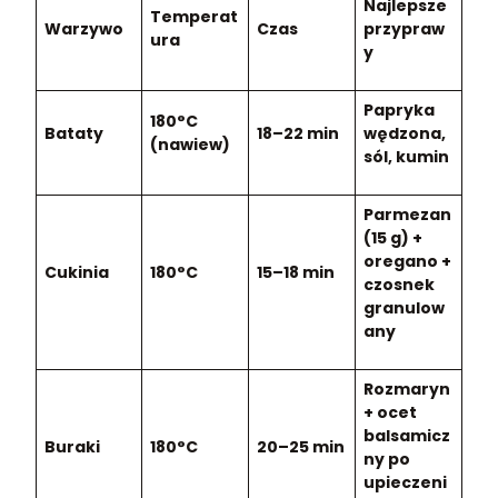
Najlepsze
Temperat
Warzywo
Czas
przypraw
ura
y
Papryka
180°C
Bataty
18–22 min
wędzona,
(nawiew)
sól, kumin
Parmezan
(15 g) +
oregano +
Cukinia
180°C
15–18 min
czosnek
granulow
any
Rozmaryn
+ ocet
balsamicz
Buraki
180°C
20–25 min
ny po
upieczeni