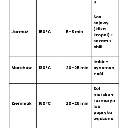
u
Sos
sojowy
(kilka
Jarmuż
150°C
5–8 min
kropel) +
sezam +
chili
Imbir +
Marchew
180°C
20–25 min
cynamon
+ sól
Sól
morska +
rozmaryn
Ziemniak
180°C
20–25 min
lub
papryka
wędzona