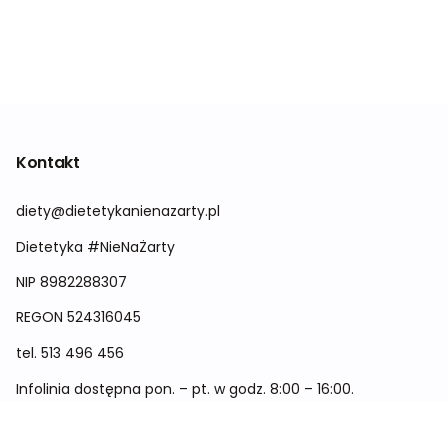
Kontakt
diety@dietetykanienazarty.pl
Dietetyka #NieNaŻarty
NIP 8982288307
REGON
524316045
tel.
513 496 456
Infolinia dostępna pon. – pt. w godz. 8:00 – 16:00.
Menu