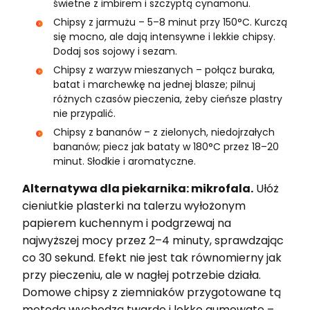
świetne z imbirem i szczyptą cynamonu.
Chipsy z jarmużu – 5–8 minut przy 150°C. Kurczą
się mocno, ale dają intensywne i lekkie chipsy.
Dodaj sos sojowy i sezam.
Chipsy z warzyw mieszanych – połącz buraka,
batat i marchewkę na jednej blasze; pilnuj
różnych czasów pieczenia, żeby cieńsze plastry
nie przypalić.
Chipsy z bananów – z zielonych, niedojrzałych
bananów; piecz jak bataty w 180°C przez 18–20
minut. Słodkie i aromatyczne.
Alternatywa dla piekarnika: mikrofala.
Ułóż
cieniutkie plasterki na talerzu wyłożonym
papierem kuchennym i podgrzewaj na
najwyższej mocy przez 2–4 minuty, sprawdzając
co 30 sekund. Efekt nie jest tak równomierny jak
przy pieczeniu, ale w nagłej potrzebie działa.
Domowe chipsy z ziemniaków przygotowane tą
metodą wychodzą twarde i lekko gumowate –