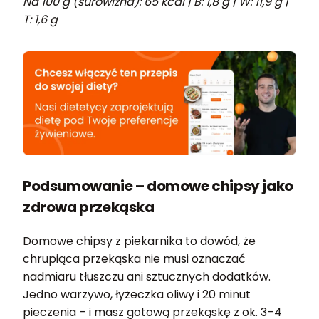
Na 100 g (surowizna): 65 kcal | B: 1,8 g | W: 11,9 g |
T: 1,6 g
Podsumowanie – domowe chipsy jako
zdrowa przekąska
Domowe chipsy z piekarnika to dowód, że
chrupiąca przekąska nie musi oznaczać
nadmiaru tłuszczu ani sztucznych dodatków.
Jedno warzywo, łyżeczka oliwy i 20 minut
pieczenia – i masz gotową przekąskę z ok. 3–4