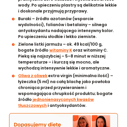
wody. Po upieczeniu plastry są delikatnie lekkie
i doskonale przyjmują przyprawy.
Buraki – źródło azotanów (wsparcie
wydolności), folianów i betalainy – silnego
antyoksydantu nadającego intensywny kolor.
Po upieczeniu słodkie i lekko ziemiste.
Zielone listki jarmużu – ok. 49 kcal/100 g,
bogate źródło
witaminy K
oraz witaminy C.
Pieką się najszybciej – 5–8 minut w niższej
temperaturze – i kurczą się mocno, ale
wychodzą intensywnie lekkie i aromatyczne.
Oliwa z oliwek
extra virgin (minimalna ilość) –
łyżeczka (5 ml) na całą blachę jako powłoka
chroniąca przed przywieraniem i
wspomagająca chrupkość produktu; bogate
źródło
jednonienasyconych kwasów
tłuszczowych
i antyoksydantów.