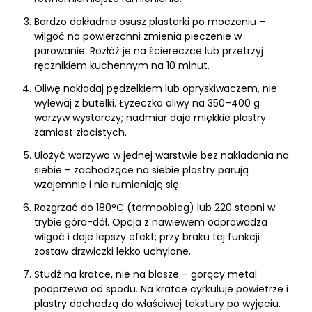
Bardzo dokładnie osusz plasterki po moczeniu –
wilgoć na powierzchni zmienia pieczenie w
parowanie. Rozłóż je na ściereczce lub przetrzyj
ręcznikiem kuchennym na 10 minut.
Oliwę nakładaj pędzelkiem lub opryskiwaczem, nie
wylewaj z butelki. Łyżeczka oliwy na 350–400 g
warzyw wystarczy; nadmiar daje miękkie plastry
zamiast złocistych.
Ułożyć warzywa w jednej warstwie bez nakładania na
siebie – zachodzące na siebie plastry parują
wzajemnie i nie rumieniają się.
Rozgrzać do 180°C (termoobieg) lub 220 stopni w
trybie góra-dół. Opcja z nawiewem odprowadza
wilgoć i daje lepszy efekt; przy braku tej funkcji
zostaw drzwiczki lekko uchylone.
Studź na kratce, nie na blasze – gorący metal
podprzewa od spodu. Na kratce cyrkuluje powietrze i
plastry dochodzą do właściwej tekstury po wyjęciu.