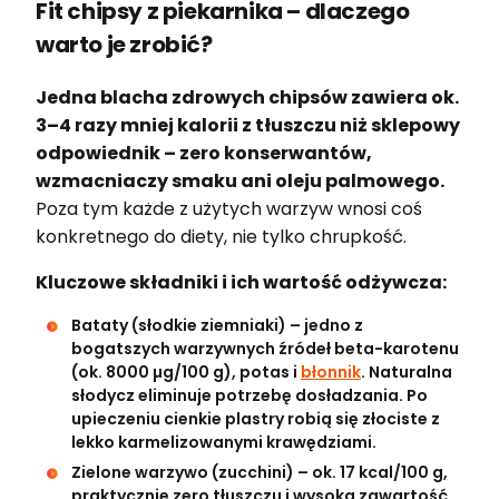
Fit chipsy z piekarnika – dlaczego
warto je zrobić?
Jedna blacha zdrowych chipsów zawiera ok.
3–4 razy mniej kalorii z tłuszczu niż sklepowy
odpowiednik – zero konserwantów,
wzmacniaczy smaku ani oleju palmowego.
Poza tym każde z użytych warzyw wnosi coś
konkretnego do diety, nie tylko chrupkość.
Kluczowe składniki i ich wartość odżywcza:
Bataty (słodkie ziemniaki) – jedno z
bogatszych warzywnych źródeł beta-karotenu
(ok. 8000 µg/100 g), potas i
błonnik
. Naturalna
słodycz eliminuje potrzebę dosładzania. Po
upieczeniu cienkie plastry robią się złociste z
lekko karmelizowanymi krawędziami.
Zielone warzywo (zucchini) – ok. 17 kcal/100 g,
praktycznie zero tłuszczu i wysoka zawartość