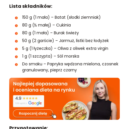
Lista składników:
150 g (1 mała) – Batat (słodki ziemniak)
80 g (½ małej) – Cukinia
80 g (1 mała) – Burak świeży
50 g (2 garście) – Jarmuż, listki bez łodyżek
5 g (1 łyżeczka) – Oliwa z oliwek extra virgin
1 g (1 szczypta) – Sól morska
Do smaku – Papryka wędzona mielona, czosnek
granulowany, pieprz czarny
Przygotowanie: