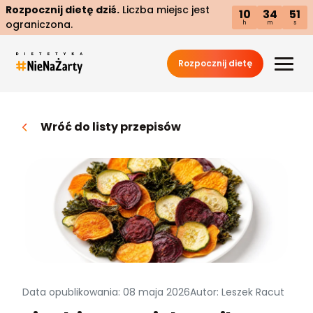
Rozpocznij dietę dziś.
Liczba miejsc jest
10
34
50
ograniczona.
h
m
s
Rozpocznij dietę
Wróć do listy przepisów
Data opublikowania: 08 maja 2026
Autor: Leszek Racut