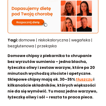
Tagi:
domowe | niskokaloryczna | wegańska |
bezglutenowa | przekąska
Domowe chipsy z piekarnika to chrupanie
bez wyrzutów sumienia – jedna blacha,
łyżeczka oliwy i zestaw warzyw, które po 20
minutach wychodzą złociste i apetyczne.
Sklepowe chipsy mają ok. 30–35%
tłuszczu
i
kilkanaście składników, których większości
nie da się wymówić. Tu masz jedno warzywo,
łyżeczkę oliwy i sól – reszta to praca pieca.