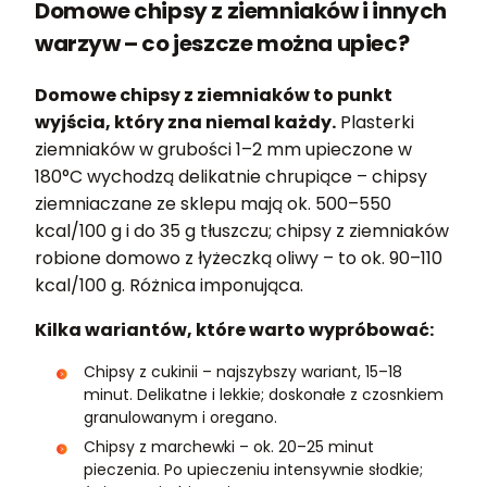
Domowe chipsy z ziemniaków i innych
warzyw – co jeszcze można upiec?
Domowe chipsy z ziemniaków to punkt
wyjścia, który zna niemal każdy.
Plasterki
ziemniaków w grubości 1–2 mm upieczone w
180°C wychodzą delikatnie chrupiące – chipsy
ziemniaczane ze sklepu mają ok. 500–550
kcal/100 g i do 35 g tłuszczu; chipsy z ziemniaków
robione domowo z łyżeczką oliwy – to ok. 90–110
kcal/100 g. Różnica imponująca.
Kilka wariantów, które warto wypróbować:
Chipsy z cukinii – najszybszy wariant, 15–18
minut. Delikatne i lekkie; doskonałe z czosnkiem
granulowanym i oregano.
Chipsy z marchewki – ok. 20–25 minut
pieczenia. Po upieczeniu intensywnie słodkie;