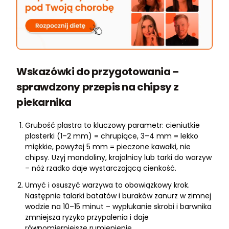
Wskazówki do przygotowania –
sprawdzony przepis na chipsy z
piekarnika
Grubość plastra to kluczowy parametr: cieniutkie
plasterki (1–2 mm) = chrupiące, 3–4 mm = lekko
miękkie, powyżej 5 mm = pieczone kawałki, nie
chipsy. Użyj mandoliny, krajalnicy lub tarki do warzyw
– nóż rzadko daje wystarczającą cienkość.
Umyć i osuszyć warzywa to obowiązkowy krok.
Następnie talarki batatów i buraków zanurz w zimnej
wodzie na 10–15 minut – wypłukanie skrobi i barwnika
zmniejsza ryzyko przypalenia i daje
równomierniejsze rumienienie.