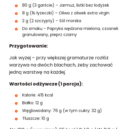
80 g (3 garście) – Jarmuż, listki bez łodyżek
8 g (1½ łyżeczki) – Oliwa z oliwek extra virgin
2 g (2 szczypty) – Sól morska
Do smaku – Papryka wędzona mielona, czosnek
granulowany, pieprz czarny
Przygotowanie:
Jak wyżej – przy większej gramaturze rozłóż
warzywa na dwóch blachach, żeby zachować
jedną warstwę na każdej.
Wartości odżywcze (1 porcja):
Kalorie: 415 kcal
Białko: 12 g
Węglowodany: 76 g (w tym cukry: 32 g)
Tłuszcze: 10 g