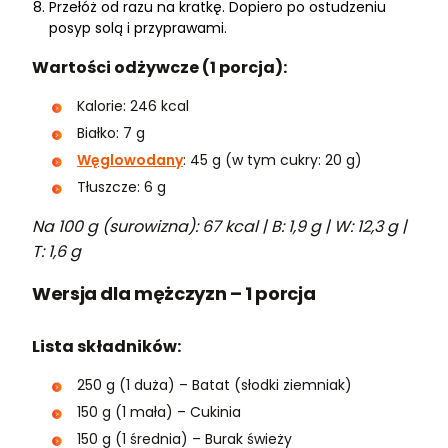
Przełóż od razu na kratkę. Dopiero po ostudzeniu
posyp solą i przyprawami.
Wartości odżywcze (1 porcja):
Kalorie: 246 kcal
Białko: 7 g
Węglowodany
: 45 g (w tym cukry: 20 g)
Tłuszcze: 6 g
Na 100 g (surowizna): 67 kcal | B: 1,9 g | W: 12,3 g |
T: 1,6 g
Wersja dla mężczyzn – 1 porcja
Lista składników:
250 g (1 duża) – Batat (słodki ziemniak)
150 g (1 mała) – Cukinia
150 g (1 średnia) – Burak świeży