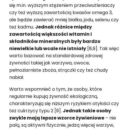
się m.in. wyższym stężeniem przeciwutleniaczy
czy też wyższą zawartością kwasów omega 3,
ale będzie zawierać mniej białka, jodu, selenu czy
też kadmu.
Jednak różnice między
zawartością większości witamin i
składników mineralnych były bardzo
niewielkie lub wcale nie istniały
[8,9]. Tak więc
warto bazować na standardowej zdrowej
żywności takiej jak warzywa, owoce,
pełnoziarniste zboża, strączki czy też chudy
nabiał.
Warto wspomnieć o tym, że osoby, które
regularnie kupują żywność ekologiczną,
charakteryzują się niższym ryzykiem otyłości czy
też cukrzycy typu 2 [9].
Jednak takie osoby
zwykle mają lepsze wzorce żywieniowe
– nie
palą, są aktywni fizycznie, jedzą więcej warzyw,