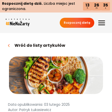
Rozpocznij dietę dziś.
Liczba miejsc jest
13
26
34
ograniczona.
h
m
s
Rozpocznij dietę
Wróć do listy artykułów
Data opublikowania: 03 lutego 2025
Autor: Patryk Łukasiewicz