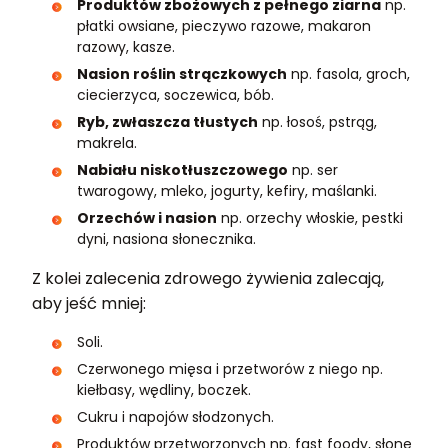
Produktów zbożowych z pełnego ziarna
np.
płatki owsiane, pieczywo razowe, makaron
razowy, kasze.
Nasion roślin strączkowych
np. fasola, groch,
ciecierzyca, soczewica, bób.
Ryb, zwłaszcza tłustych
np. łosoś, pstrąg,
makrela.
Nabiału niskotłuszczowego
np. ser
twarogowy, mleko, jogurty, kefiry, maślanki.
Orzechów i nasion
np. orzechy włoskie, pestki
dyni, nasiona słonecznika.
Z kolei zalecenia zdrowego żywienia zalecają,
aby jeść mniej:
Soli.
Czerwonego mięsa i przetworów z niego np.
kiełbasy, wędliny, boczek.
Cukru i napojów słodzonych.
Produktów przetworzonych np. fast foody, słone