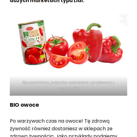
dużych marketach typu Lidl.
Bio pomidory, papryka czerwona i przetwory z
pomidorów
BIO owoce
Po warzywach czas na owoce! Tę zdrową
żywność również dostaniesz w sklepach ze
zdrową żywnością. Jako przykłady podajemy