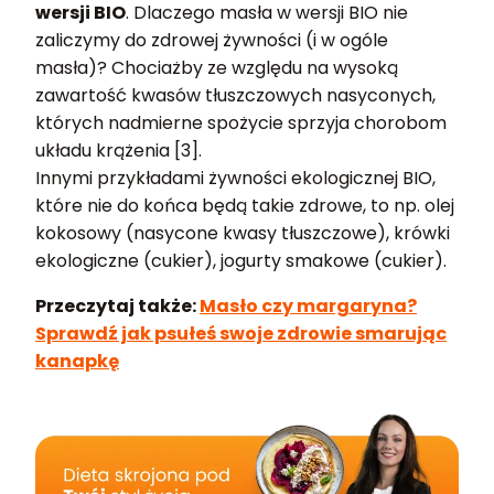
wersji BIO
. Dlaczego masła w wersji BIO nie
zaliczymy do zdrowej żywności (i w ogóle
masła)? Chociażby ze względu na wysoką
zawartość kwasów tłuszczowych nasyconych,
których nadmierne spożycie sprzyja chorobom
układu krążenia [3].
Innymi przykładami żywności ekologicznej BIO,
które nie do końca będą takie zdrowe, to np. olej
kokosowy (nasycone kwasy tłuszczowe), krówki
ekologiczne (cukier), jogurty smakowe (cukier).
Przeczytaj także:
Masło czy margaryna?
Sprawdź jak psułeś swoje zdrowie smarując
kanapkę