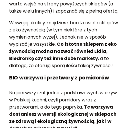
warto wejść na strony powyższych sklepów (a
także wielu innych) i zapoznać się z pełną ofertą.
W swojej okolicy znajdziesz bardzo wiele sklepów
z eko żywnością (w tym niektóre z tych
wymienionych wyżej). Jednak nie w sposób
wypisać je wszystkie.
Co istotne sklepem z eko
żywnością można nazwać również Lidla,
Biedronkę czy też inne duże markety
, a to
dlatego, że oferują sporą ilości takiej żywności!
BIO warzywa i przetwory z pomidorów
Na pierwszy rzut jedno z podstawowych warzyw
w Polskiej kuchni, czyli pomidory wraz z
przetworami, a do tego papryka.
Te warzywa
dostaniesz w wersji ekologicznej w sklepach
ze zdrową i ekologiczną żywnością, jak i w