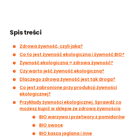
Spis treści
Zdrowa żywność, czyli jaka?
Co to jest żywność ekologiczna i żywność BIO?
Żywność ekologiczna = zdrowa żywność?
Czy warto jeść żywność ekologiczną?
Dlaczego zdrowa żywność jest tak droga?
Co jest zabronione przy produkcji żywności
ekologicznej?
Przykłady żywności ekologicznej. Sprawdź co
możesz kupić w sklepie ze zdrową żywnością
BIO warzywa i przetwory z pomidorów
BIO owoce
BIO kasza jaglana i inne