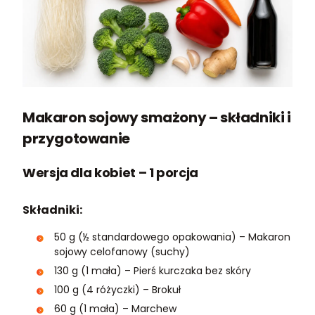
Makaron sojowy smażony – składniki i
przygotowanie
Wersja dla kobiet – 1 porcja
Składniki:
50 g (½ standardowego opakowania) – Makaron
sojowy celofanowy (suchy)
130 g (1 mała) – Pierś kurczaka bez skóry
100 g (4 różyczki) – Brokuł
60 g (1 mała) – Marchew