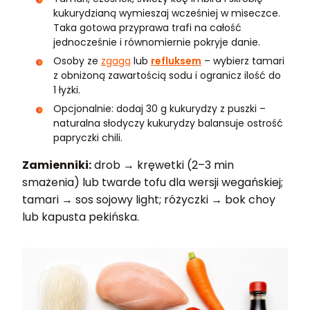
kukurydzianą wymieszaj wcześniej w miseczce.
Taka gotowa przyprawa trafi na całość
jednocześnie i równomiernie pokryje danie.
Osoby ze
zgagą
lub
refluksem
– wybierz tamari
z obniżoną zawartością sodu i ogranicz ilość do
1 łyżki.
Opcjonalnie: dodaj 30 g kukurydzy z puszki –
naturalna słodyczy kukurydzy balansuje ostrość
papryczki chili.
Zamienniki:
drob → kręwetki (2–3 min
smażenia) lub twarde tofu dla wersji wegańskiej;
tamari → sos sojowy light; różyczki → bok choy
lub kapusta pekińska.