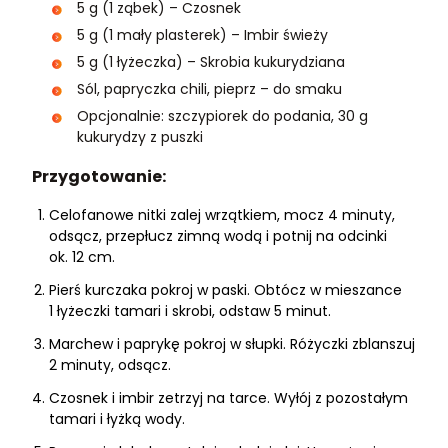
5 g (1 ząbek) – Czosnek
5 g (1 mały plasterek) – Imbir świeży
5 g (1 łyżeczka) – Skrobia kukurydziana
Sól, papryczka chili, pieprz – do smaku
Opcjonalnie: szczypiorek do podania, 30 g
kukurydzy z puszki
Przygotowanie:
Celofanowe nitki zalej wrzątkiem, mocz 4 minuty,
odsącz, przepłucz zimną wodą i potnij na odcinki
ok. 12 cm.
Pierś kurczaka pokroj w paski. Obtócz w mieszance
1 łyżeczki tamari i skrobi, odstaw 5 minut.
Marchew i paprykę pokroj w słupki. Różyczki zblanszuj
2 minuty, odsącz.
Czosnek i imbir zetrzyj na tarce. Wyłój z pozostałym
tamari i łyżką wody.