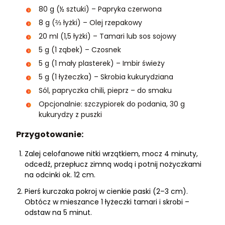
80 g (½ sztuki) – Papryka czerwona
8 g (⅔ łyżki) – Olej rzepakowy
20 ml (1,5 łyżki) – Tamari lub sos sojowy
5 g (1 ząbek) – Czosnek
5 g (1 mały plasterek) – Imbir świeży
5 g (1 łyżeczka) – Skrobia kukurydziana
Sól, papryczka chili, pieprz – do smaku
Opcjonalnie: szczypiorek do podania, 30 g
kukurydzy z puszki
Przygotowanie:
Zalej celofanowe nitki wrzątkiem, mocz 4 minuty,
odcedź, przepłucz zimną wodą i potnij nożyczkami
na odcinki ok. 12 cm.
Pierś kurczaka pokroj w cienkie paski (2–3 cm).
Obtócz w mieszance 1 łyżeczki tamari i skrobi –
odstaw na 5 minut.