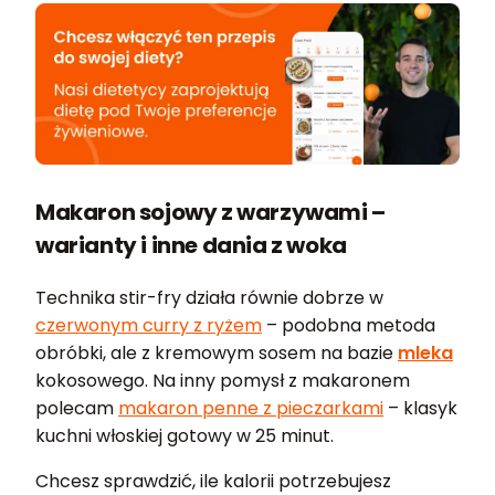
Makaron sojowy z warzywami –
warianty i inne dania z woka
Technika stir-fry działa równie dobrze w
czerwonym curry z ryżem
– podobna metoda
obróbki, ale z kremowym sosem na bazie
mleka
kokosowego. Na inny pomysł z makaronem
polecam
makaron penne z pieczarkami
– klasyk
kuchni włoskiej gotowy w 25 minut.
Chcesz sprawdzić, ile kalorii potrzebujesz