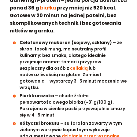
danie high-protein – jedna porcja dostarcza
ponad 36 g
białka
przy mniej niż 520 kcal.
Gotowe w 20 minut na jednej patelni, bez
skomplikowanych technik i bez gotowania
nitków w garnku.
Celofanowy makaron (sojowy, szklany)
– ze
skrobi fasoli mung, ma neutralny profil
kulinarny: bez smaku, dlatego idealnie
przejmuje aromat tamari i przypraw.
Bezpieczny dla osób z
celiakią
lub
nadwrażliwością na gluten. Zamiast
gotowania – wystarczy 3–5 minut moczenia we
wrzątku.
Pierś kurczaka
– chude źródło
pełnowartościowego białka (~31 g/100 g).
Pokrojona w cienkie paski przyswajalnie smaży
się w 4–5 minut.
Różyczki brokułu
– sulforafan zawarty w tym
zielonym warzywie kapustnym wykazuje
udokumentowane
działanie przeciwzapalne
.