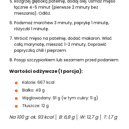
Rozgrzej głęboką patelnię, dodaj olej. Usmaż mięso
łącznie 4–5 minut (pierwsze 2 minuty bez
mieszania). Odłóż.
Podsmaż marchew 3 minuty, paprykę 1 minutę,
różyczki 1 minutę.
Wrócić mięso na patelnię, dodać makaron. Wlać
całą marynatę, mieszać 1–2 minuty. Doprawić
papryczką chili i pieprzem.
Posyp szczypiorkiem lub sezamem przed podaniem.
Wartości odżywcze (1 porcja):
Kalorie: 667 kcal
Białko: 49 g
Węglowodany: 91 g (w tym cukry: 11 g)
Tłuszcze: 12 g
Na 100 g: ok. 93 kcal │ B: 6,8 g │ W: 12,7 g │ T: 1,7 g