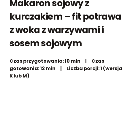
Makaron sojowy z
kurczakiem – fit potrawa
z woka z warzywami i
sosem sojowym
Czas przygotowania:
10 min |
Czas
gotowania:
12 min |
Liczba porcji:
1 (wersja
K lub M)