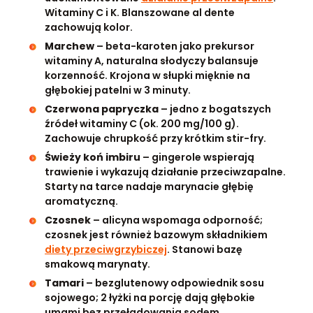
Witaminy C i K. Blanszowane al dente
zachowują kolor.
Marchew
– beta-karoten jako prekursor
witaminy A, naturalna słodyczy balansuje
korzenność. Krojona w słupki mięknie na
głębokiej patelni w 3 minuty.
Czerwona papryczka
– jedno z bogatszych
źródeł witaminy C (ok. 200 mg/100 g).
Zachowuje chrupkość przy krótkim stir-fry.
Świeży koń imbiru
– gingerole wspierają
trawienie i wykazują działanie przeciwzapalne.
Starty na tarce nadaje marynacie głębię
aromatyczną.
Czosnek
– alicyna wspomaga odporność;
czosnek jest również bazowym składnikiem
diety przeciwgrzybiczej
. Stanowi bazę
smakową marynaty.
Tamari
– bezglutenowy odpowiednik sosu
sojowego; 2 łyżki na porcję dają głębokie
umami bez przeładowania sodem.