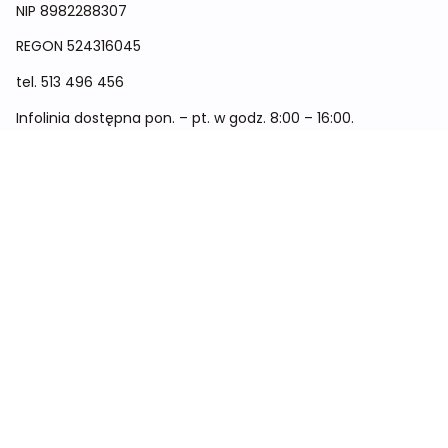
NIP 8982288307
REGON
524316045
tel.
513 496 456
Infolinia dostępna pon. – pt. w godz. 8:00 – 16:00.
Menu
Cennik
Dieta dla kobiet
Dieta dla mężczyzn
Dieta dla dzieci
Dieta dla dwóch osób
Dieta dla kobiet w ciąży
Metamorfozy