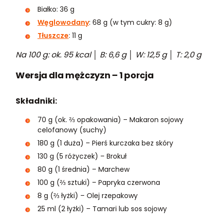
Białko: 36 g
Węglowodany
: 68 g (w tym cukry: 8 g)
Tłuszcze
: 11 g
Na 100 g: ok. 95 kcal │ B: 6,6 g │ W: 12,5 g │ T: 2,0 g
Wersja dla mężczyzn – 1 porcja
Składniki:
70 g (ok. ⅔ opakowania) – Makaron sojowy
celofanowy (suchy)
180 g (1 duża) – Pierś kurczaka bez skóry
130 g (5 różyczek) – Brokuł
80 g (1 średnia) – Marchew
100 g (⅔ sztuki) – Papryka czerwona
8 g (⅔ łyżki) – Olej rzepakowy
25 ml (2 łyżki) – Tamari lub sos sojowy