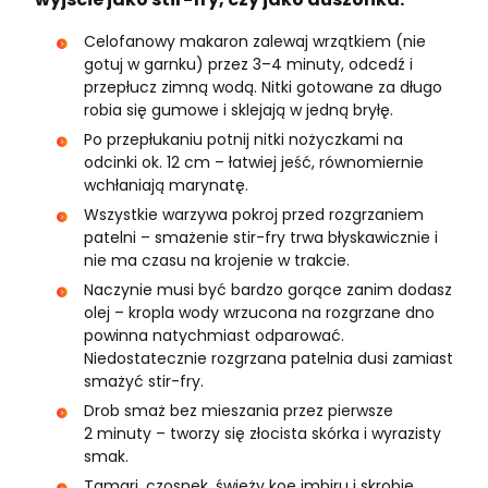
Celofanowy makaron zalewaj wrzątkiem (nie
gotuj w garnku) przez 3–4 minuty, odcedź i
przepłucz zimną wodą. Nitki gotowane za długo
robia się gumowe i sklejają w jedną bryłę.
Po przepłukaniu potnij nitki nożyczkami na
odcinki ok. 12 cm – łatwiej jeść, równomiernie
wchłaniają marynatę.
Wszystkie warzywa pokroj przed rozgrzaniem
patelni – smażenie stir-fry trwa błyskawicznie i
nie ma czasu na krojenie w trakcie.
Naczynie musi być bardzo gorące zanim dodasz
olej – kropla wody wrzucona na rozgrzane dno
powinna natychmiast odparować.
Niedostatecznie rozgrzana patelnia dusi zamiast
smażyć stir-fry.
Drob smaż bez mieszania przez pierwsze
2 minuty – tworzy się złocista skórka i wyrazisty
smak.
Tamari, czosnek, świeży koę imbiru i skrobię