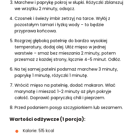
Marchew i paprykę pokroj w słupki. Różyczki zblanszuj
we wrzątku 2 minuty, odsącz.
Czosnek i świeży imbir zetrzyj na tarce. Wyłój z
pozostałym tamari i łyżką wody – to będzie
przyprawa końcowa.
Rozgrzej głęboką patelnię do bardzo wysokiej
temperatury, dodaj olej. Ułóż mięso w jednej
warstwie – smaż bez mieszania 2 minuty, potem
przesmaż z każdej strony, łącznie 4–5 minut. Odłóż.
Na tej samej patelni podsmaż marchew 3 minuty,
paprykę 1 minutę, różyczki 1 minutę.
Wrócić mięso na patelnię, dodać makaron. Wlać
marynatę i mieszać 1–2 minuty aż płyn pokryje
całość. Doprawić papryczką chili i pieprzem.
Przed podaniem posyp szczypiorkiem lub sezamem.
Wartości odżywcze (1 porcja):
Kalorie: 515 kcal