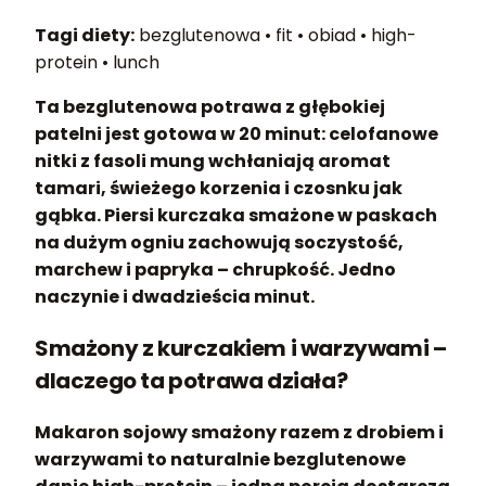
Tagi diety:
bezglutenowa • fit • obiad • high-
protein • lunch
Ta bezglutenowa potrawa z głębokiej
patelni jest gotowa w 20 minut: celofanowe
nitki z fasoli mung wchłaniają aromat
tamari, świeżego korzenia i czosnku jak
gąbka. Piersi kurczaka smażone w paskach
na dużym ogniu zachowują soczystość,
marchew i papryka – chrupkość. Jedno
naczynie i dwadzieścia minut.
Smażony z kurczakiem i warzywami –
dlaczego ta potrawa działa?
Makaron sojowy smażony razem z drobiem i
warzywami to naturalnie bezglutenowe