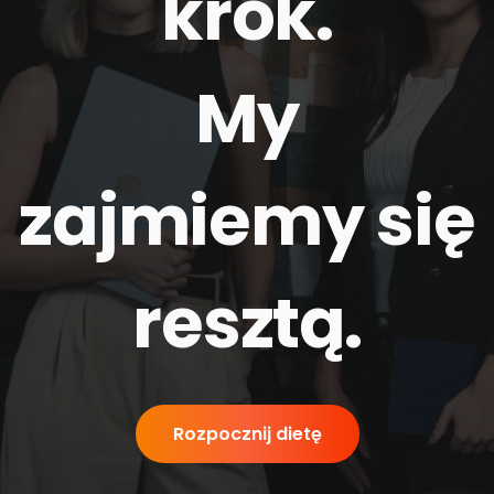
krok.
My
zajmiemy się
resztą
.
Rozpocznij dietę