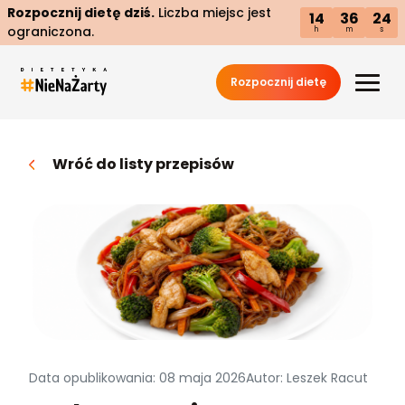
Rozpocznij dietę dziś.
Liczba miejsc jest
14
36
23
ograniczona.
h
m
s
Rozpocznij dietę
Wróć do listy przepisów
Data opublikowania: 08 maja 2026
Autor: Leszek Racut