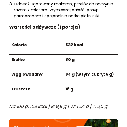
Odcedź ugotowany makaron, przełóż do naczynia
razem z mięsem. Wymieszaj całość, posyp
parmezanem i opcjonalnie natką pietruszki.
Wartości odżywcze (1 porcja):
Kalorie
832 kcal
Białko
80 g
Węglowodany
84 g (w tym cukry: 6 g)
Tłuszcze
16 g
Na 100 g: 103 kcal | B: 9,9 g | W: 10,4 g | T: 2,0 g