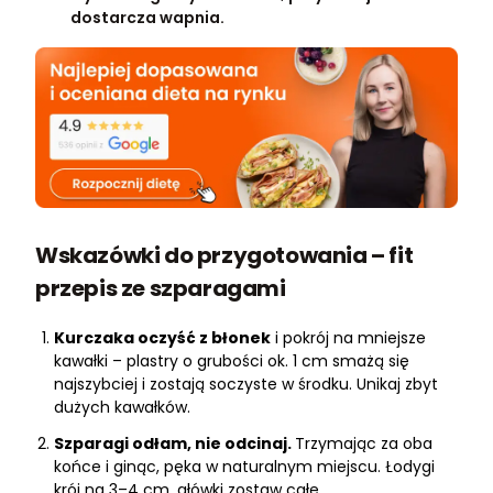
dostarcza wapnia.
Wskazówki do przygotowania – fit
przepis ze szparagami
Kurczaka oczyść z błonek
i pokrój na mniejsze
kawałki – plastry o grubości ok. 1 cm smażą się
najszybciej i zostają soczyste w środku. Unikaj zbyt
dużych kawałków.
Szparagi odłam, nie odcinaj.
Trzymając za oba
końce i ginąc, pęka w naturalnym miejscu. Łodygi
krój na 3–4 cm, główki zostaw całe.