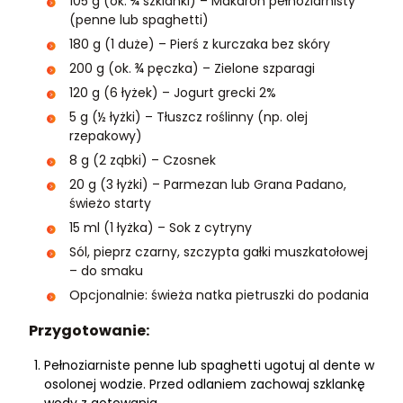
105 g (ok. ¾ szklanki) – Makaron pełnoziarnisty
(penne lub spaghetti)
180 g (1 duże) – Pierś z kurczaka bez skóry
200 g (ok. ¾ pęczka) – Zielone szparagi
120 g (6 łyżek) – Jogurt grecki 2%
5 g (½ łyżki) – Tłuszcz roślinny (np. olej
rzepakowy)
8 g (2 ząbki) – Czosnek
20 g (3 łyżki) – Parmezan lub Grana Padano,
świeżo starty
15 ml (1 łyżka) – Sok z cytryny
Sól, pieprz czarny, szczypta gałki muszkatołowej
– do smaku
Opcjonalnie: świeża natka pietruszki do podania
Przygotowanie:
Pełnoziarniste penne lub spaghetti ugotuj al dente w
osolonej wodzie. Przed odlaniem zachowaj szklankę