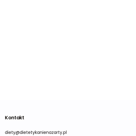
Kontakt
diety@dietetykanienazarty.pl