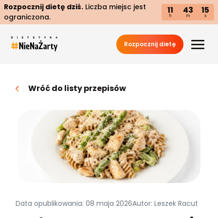
Rozpocznij dietę dziś.
Liczba miejsc jest
11
43
14
ograniczona.
h
m
s
Rozpocznij dietę
Wróć do listy przepisów
Data opublikowania: 08 maja 2026
Autor: Leszek Racut