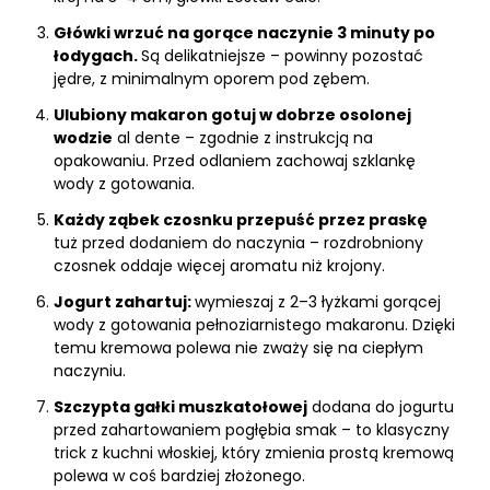
Główki wrzuć na gorące naczynie 3 minuty po
łodygach.
Są delikatniejsze – powinny pozostać
jędre, z minimalnym oporem pod zębem.
Ulubiony makaron gotuj w dobrze osolonej
wodzie
al dente – zgodnie z instrukcją na
opakowaniu. Przed odlaniem zachowaj szklankę
wody z gotowania.
Każdy ząbek czosnku przepuść przez praskę
tuż przed dodaniem do naczynia – rozdrobniony
czosnek oddaje więcej aromatu niż krojony.
Jogurt zahartuj:
wymieszaj z 2–3 łyżkami gorącej
wody z gotowania pełnoziarnistego makaronu. Dzięki
temu kremowa polewa nie zważy się na ciepłym
naczyniu.
Szczypta gałki muszkatołowej
dodana do jogurtu
przed zahartowaniem pogłębia smak – to klasyczny
trick z kuchni włoskiej, który zmienia prostą kremową
polewa w coś bardziej złożonego.