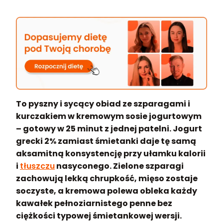
To pyszny i sycący obiad ze szparagami i
kurczakiem w kremowym sosie jogurtowym
– gotowy w 25 minut z jednej patelni. Jogurt
grecki 2% zamiast śmietanki daje tę samą
aksamitną konsystencję przy ułamku kalorii
i
tłuszczu
nasyconego. Zielone szparagi
zachowują lekką chrupkość, mięso zostaje
soczyste, a kremowa polewa obleka każdy
kawałek pełnoziarnistego penne bez
ciężkości typowej śmietankowej wersji.