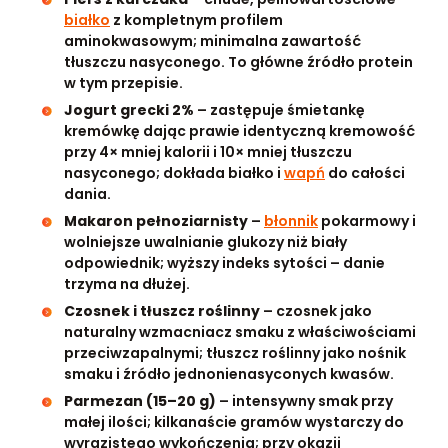
białko
z kompletnym profilem
aminokwasowym; minimalna zawartość
tłuszczu nasyconego. To główne źródło protein
w tym przepisie.
Jogurt grecki 2%
– zastępuje śmietankę
kremówkę dając prawie identyczną kremowość
przy 4× mniej kalorii i 10× mniej tłuszczu
nasyconego; dokłada białko i
wapń
do całości
dania.
Makaron pełnoziarnisty
–
błonnik
pokarmowy i
wolniejsze uwalnianie glukozy niż biały
odpowiednik; wyższy indeks sytości – danie
trzyma na dłużej.
Czosnek i tłuszcz roślinny
– czosnek jako
naturalny wzmacniacz smaku z właściwościami
przeciwzapalnymi; tłuszcz roślinny jako nośnik
smaku i źródło jednonienasyconych kwasów.
Parmezan (15–20 g)
– intensywny smak przy
małej ilości; kilkanaście gramów wystarczy do
wyrazistego wykończenia; przy okazji