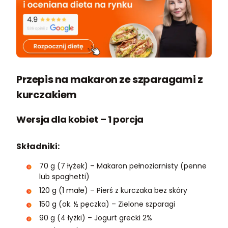
Przepis na makaron ze szparagami z
kurczakiem
Wersja dla kobiet – 1 porcja
Składniki:
70 g (7 łyżek) – Makaron pełnoziarnisty (penne
lub spaghetti)
120 g (1 małe) – Pierś z kurczaka bez skóry
150 g (ok. ½ pęczka) – Zielone szparagi
90 g (4 łyżki) – Jogurt grecki 2%