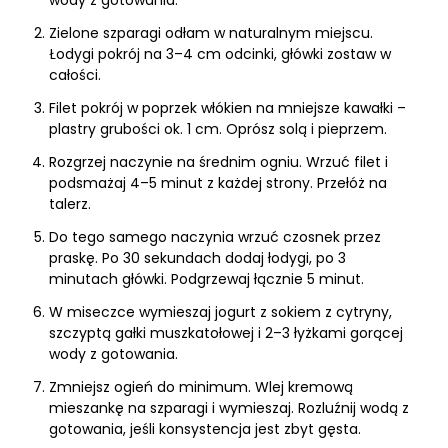
wody z gotowania.
Zielone szparagi odłam w naturalnym miejscu.
Łodygi pokrój na 3–4 cm odcinki, główki zostaw w
całości.
Filet pokrój w poprzek włókien na mniejsze kawałki –
plastry grubości ok. 1 cm. Oprósz solą i pieprzem.
Rozgrzej naczynie na średnim ogniu. Wrzuć filet i
podsmażaj 4–5 minut z każdej strony. Przełóż na
talerz.
Do tego samego naczynia wrzuć czosnek przez
praskę. Po 30 sekundach dodaj łodygi, po 3
minutach główki. Podgrzewaj łącznie 5 minut.
W miseczce wymieszaj jogurt z sokiem z cytryny,
szczyptą gałki muszkatołowej i 2–3 łyżkami gorącej
wody z gotowania.
Zmniejsz ogień do minimum. Wlej kremową
mieszankę na szparagi i wymieszaj. Rozluźnij wodą z
gotowania, jeśli konsystencja jest zbyt gęsta.