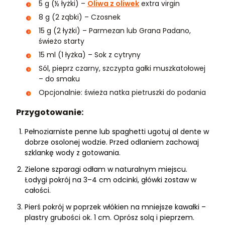
5 g (½ łyżki) –
Oliwa z oliwek
extra virgin
8 g (2 ząbki) – Czosnek
15 g (2 łyżki) – Parmezan lub Grana Padano,
świeżo starty
15 ml (1 łyżka) – Sok z cytryny
Sól, pieprz czarny, szczypta gałki muszkatołowej
– do smaku
Opcjonalnie: świeża natka pietruszki do podania
Przygotowanie:
Pełnoziarniste penne lub spaghetti ugotuj al dente w
dobrze osolonej wodzie. Przed odlaniem zachowaj
szklankę wody z gotowania.
Zielone szparagi odłam w naturalnym miejscu.
Łodygi pokrój na 3–4 cm odcinki, główki zostaw w
całości.
Pierś pokrój w poprzek włókien na mniejsze kawałki –
plastry grubości ok. 1 cm. Oprósz solą i pieprzem.