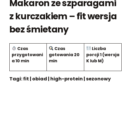
Makaron ze szparagami
z kurczakiem – fit wersja
bez śmietany
Czas
Czas
Liczba
przygotowani
gotowania
20
porcji
1 (wersja
a
10 min
min
K lub M)
Tagi: fit | obiad | high-protein | sezonowy