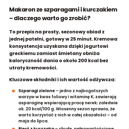
Makaron ze szparagami i kurczakiem
– dlaczego warto go zrobić?
To przepis na prosty, sezonowy obiad z
jednej patelni, gotowy w 25 minut. Kremowa
konsystencja uzyskana dzięki jogurtowi
greckiemu zamiast śmietany obniża
kaloryczność dania o około 200 kcal bez
utraty kremowości.
Kluczowe składniki i ich wartość odżywcza:
Szparagi zielone
– jedno z najbogatszych
warzyw w kwas foliowy i witaminę K; zawierają
asparaginę wspierającą pracę nerek; zaledwie
ok. 20 kcal/100 g. Wiosenny sezon sprawia, że
warto korzystać z nich w całej okazałości – od
maja do lipca.
Pierś z kurczaka
– chude, pełnowartościowe