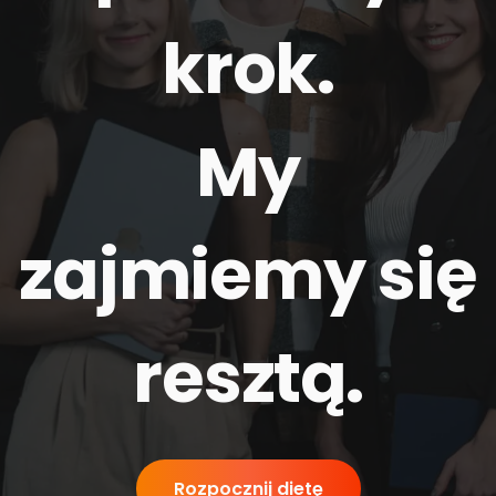
krok.
My
zajmiemy się
resztą
.
Rozpocznij dietę