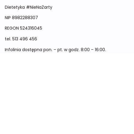
Dietetyka #NieNaŻarty
NIP 8982288307
REGON
524316045
tel.
513 496 456
Infolinia dostępna pon. – pt. w godz. 8:00 – 16:00.
Menu
Cennik
Dieta dla kobiet
Dieta dla mężczyzn
Dieta dla dzieci
Dieta dla dwóch osób
Dieta dla kobiet w ciąży