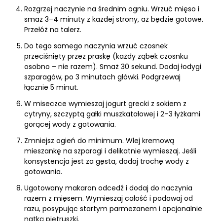
Rozgrzej naczynie na średnim ogniu. Wrzuć mięso i
smaż 3–4 minuty z każdej strony, aż będzie gotowe.
Przełóż na talerz.
Do tego samego naczynia wrzuć czosnek
przeciśnięty przez praskę (każdy ząbek czosnku
osobno – nie razem). Smaż 30 sekund. Dodaj łodygi
szparagów, po 3 minutach główki. Podgrzewaj
łącznie 5 minut.
W miseczce wymieszaj jogurt grecki z sokiem z
cytryny, szczyptą gałki muszkatołowej i 2–3 łyżkami
gorącej wody z gotowania.
Zmniejsz ogień do minimum. Wlej kremową
mieszankę na szparagi i delikatnie wymieszaj. Jeśli
konsystencja jest za gęsta, dodaj trochę wody z
gotowania.
Ugotowany makaron odcedź i dodaj do naczynia
razem z mięsem. Wymieszaj całość i podawaj od
razu, posypując startym parmezanem i opcjonalnie
natką pietruszki.