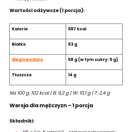
Wartości odżywcze (1 porcja):
Kalorie
587 kcal
Białko
53 g
Węglowodany
58 g (w tym cukry: 5 g)
Tłuszcze
14 g
Na 100 g: 102 kcal | B: 9,2 g | W: 10,1 g | T: 2,4 g
Wersja dla mężczyzn – 1 porcja
Składniki: