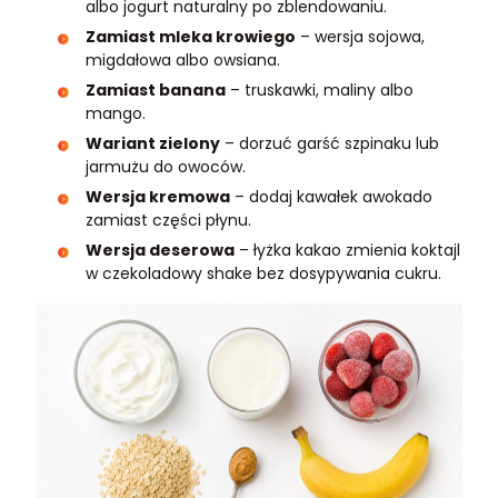
albo jogurt naturalny po zblendowaniu.
Zamiast mleka krowiego
– wersja sojowa,
migdałowa albo owsiana.
Zamiast banana
– truskawki, maliny albo
mango.
Wariant zielony
– dorzuć garść szpinaku lub
jarmużu do owoców.
Wersja kremowa
– dodaj kawałek awokado
zamiast części płynu.
Wersja deserowa
– łyżka kakao zmienia koktajl
w czekoladowy shake bez dosypywania cukru.