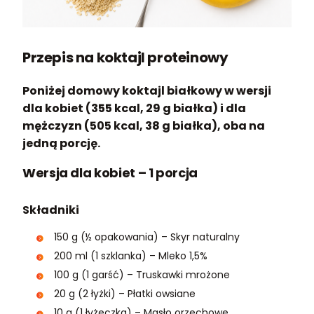
Przepis na koktajl proteinowy
Poniżej domowy koktajl białkowy w wersji
dla kobiet (355 kcal, 29 g białka) i dla
mężczyzn (505 kcal, 38 g białka), oba na
jedną porcję.
Wersja dla kobiet – 1 porcja
Składniki
150 g (½ opakowania) – Skyr naturalny
200 ml (1 szklanka) – Mleko 1,5%
100 g (1 garść) – Truskawki mrożone
20 g (2 łyżki) – Płatki owsiane
10 g (1 łyżeczka) – Masło orzechowe