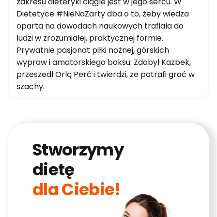
zakresu dietetyki ciągle jest w jego sercu. W
Dietetyce #NieNaŻarty dba o to, żeby wiedza
oparta na dowodach naukowych trafiała do
ludzi w zrozumiałej, praktycznej formie.
Prywatnie pasjonat piłki nożnej, górskich
wypraw i amatorskiego boksu. Zdobył Kazbek,
przeszedł Orlą Perć i twierdzi, że potrafi grać w
szachy.
Stworzymy
dietę
dla Ciebie!