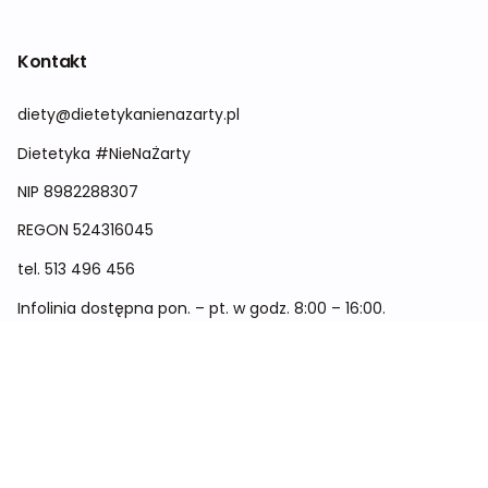
Kontakt
diety@dietetykanienazarty.pl
Dietetyka #NieNaŻarty
NIP 8982288307
REGON
524316045
tel.
513 496 456
Infolinia dostępna pon. – pt. w godz. 8:00 – 16:00.
Menu
Cennik
Dieta dla kobiet