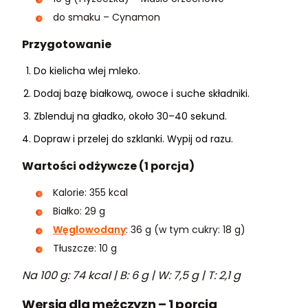
do smaku – Cynamon
Przygotowanie
Do kielicha wlej mleko.
Dodaj bazę białkową, owoce i suche składniki.
Zblenduj na gładko, około 30–40 sekund.
Dopraw i przelej do szklanki. Wypij od razu.
Wartości odżywcze (1 porcja)
Kalorie: 355 kcal
Białko: 29 g
Węglowodany
: 36 g (w tym cukry: 18 g)
Tłuszcze: 10 g
Na 100 g: 74 kcal | B: 6 g | W: 7,5 g | T: 2,1 g
Wersja dla mężczyzn – 1 porcja