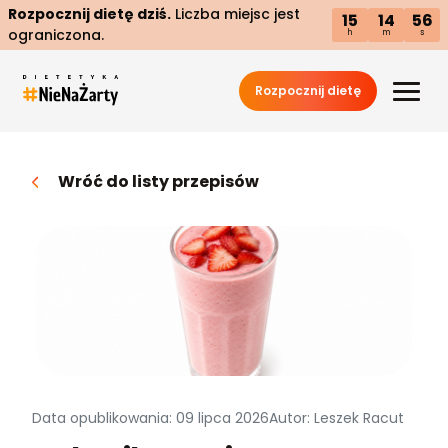
Rozpocznij dietę dziś.
Liczba miejsc jest
15
14
55
ograniczona.
h
m
s
Rozpocznij dietę
Wróć do listy przepisów
Data opublikowania: 09 lipca 2026
Autor: Leszek Racut