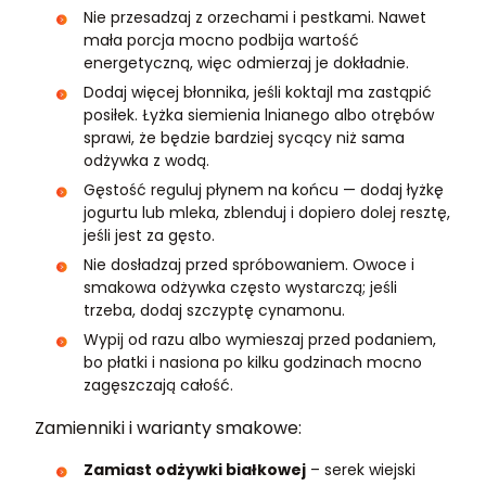
Nie przesadzaj z orzechami i pestkami. Nawet
mała porcja mocno podbija wartość
energetyczną, więc odmierzaj je dokładnie.
Dodaj więcej błonnika, jeśli koktajl ma zastąpić
posiłek. Łyżka siemienia lnianego albo otrębów
sprawi, że będzie bardziej sycący niż sama
odżywka z wodą.
Gęstość reguluj płynem na końcu — dodaj łyżkę
jogurtu lub mleka, zblenduj i dopiero dolej resztę,
jeśli jest za gęsto.
Nie dosładzaj przed spróbowaniem. Owoce i
smakowa odżywka często wystarczą; jeśli
trzeba, dodaj szczyptę cynamonu.
Wypij od razu albo wymieszaj przed podaniem,
bo płatki i nasiona po kilku godzinach mocno
zagęszczają całość.
Zamienniki i warianty smakowe:
Zamiast odżywki białkowej
– serek wiejski