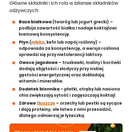
Główne składniki i ich rola w bilansie składników
odżywczych:
Baza białkowa
(twaróg lub jogurt grecki) –
podbija zawartość białka i nadaje koktajlowi
kremową konsystencję.
Płyn
(
mleko
, kefir lub napój roślinny) –
odpowiada za konsystencję, a wersja roślinna
sprawdzi się przy nietolerancji laktozy.
Owoce jagodowe
– truskawki, maliny i borówki
dodają objętości i słodyczy przy niskiej
gęstości energetycznej oraz dokładają
witamin i minerałów.
Dodatek błonnika
– płatki, otręby lub nasiona
chia zwiększają sytość i zagęszczają koktajl.
Zdrowe
tłuszcze
– orzechy lub pestki są sycące
i dają proteiny, ale łatwo z nimi przesadzić,
dlatego odmierzaj je łyżeczką.