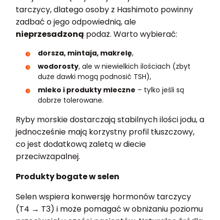
tarczycy, dlatego osoby z Hashimoto powinny
zadbać o jego odpowiednią, ale
nieprzesadzoną
podaż. Warto wybierać:
dorsza, mintaja, makrelę
,
wodorosty
, ale w niewielkich ilościach (zbyt
duże dawki mogą podnosić TSH),
mleko i produkty mleczne
– tylko jeśli są
dobrze tolerowane.
Ryby morskie dostarczają stabilnych ilości jodu, a
jednocześnie mają korzystny profil tłuszczowy,
co jest dodatkową zaletą w diecie
przeciwzapalnej.
Produkty bogate w selen
Selen wspiera konwersję hormonów tarczycy
(T4 → T3) i może pomagać w obniżaniu poziomu