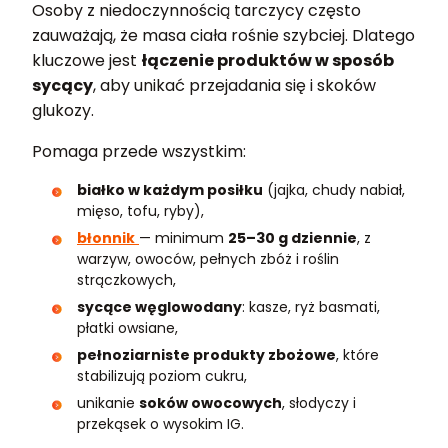
Osoby z niedoczynnością tarczycy często
zauważają, że masa ciała rośnie szybciej. Dlatego
kluczowe jest
łączenie produktów w sposób
sycący
, aby unikać przejadania się i skoków
glukozy.
Pomaga przede wszystkim:
białko w każdym posiłku
(jajka, chudy nabiał,
mięso, tofu, ryby),
błonnik
— minimum
25–30 g dziennie
, z
warzyw, owoców, pełnych zbóż i roślin
strączkowych,
sycące węglowodany
: kasze, ryż basmati,
płatki owsiane,
pełnoziarniste produkty zbożowe
, które
stabilizują poziom cukru,
unikanie
soków owocowych
, słodyczy i
przekąsek o wysokim IG.