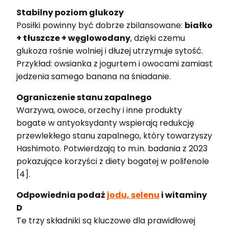
Stabilny poziom glukozy
Posiłki powinny być dobrze zbilansowane:
białko
+ tłuszcze + węglowodany
, dzięki czemu
glukoza rośnie wolniej i dłużej utrzymuje sytość.
Przykład: owsianka z jogurtem i owocami zamiast
jedzenia samego banana na śniadanie.
Ograniczenie stanu zapalnego
Warzywa, owoce, orzechy i inne produkty
bogate w antyoksydanty wspierają redukcję
przewlekłego stanu zapalnego, który towarzyszy
Hashimoto. Potwierdzają to m.in. badania z 2023
pokazujące korzyści z diety bogatej w polifenole
[4].
Odpowiednia podaż
jodu, selenu
i witaminy
D
Te trzy składniki są kluczowe dla prawidłowej