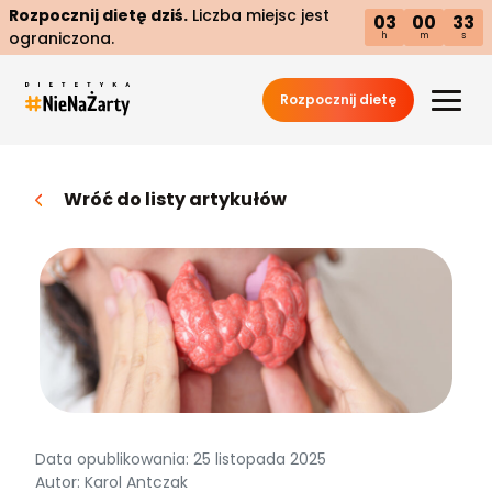
Rozpocznij dietę dziś.
Liczba miejsc jest
03
00
32
ograniczona.
h
m
s
Rozpocznij dietę
Wróć do listy artykułów
Data opublikowania: 25 listopada 2025
Autor: Karol Antczak