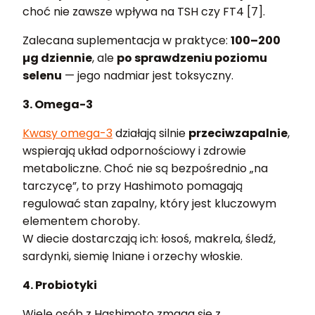
choć nie zawsze wpływa na TSH czy FT4 [7].
Zalecana suplementacja w praktyce:
100–200
µg dziennie
, ale
po sprawdzeniu poziomu
selenu
— jego nadmiar jest toksyczny.
3. Omega-3
Kwasy omega-3
działają silnie
przeciwzapalnie
,
wspierają układ odpornościowy i zdrowie
metaboliczne. Choć nie są bezpośrednio „na
tarczycę”, to przy Hashimoto pomagają
regulować stan zapalny, który jest kluczowym
elementem choroby.
W diecie dostarczają ich: łosoś, makrela, śledź,
sardynki, siemię lniane i orzechy włoskie.
4. Probiotyki
Wiele osób z Hashimoto zmaga się z