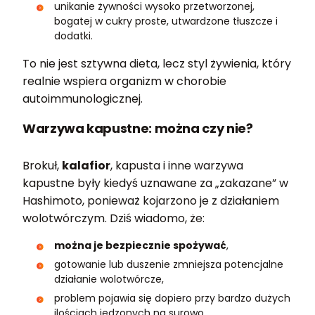
unikanie żywności wysoko przetworzonej,
bogatej w cukry proste, utwardzone tłuszcze i
dodatki.
To nie jest sztywna dieta, lecz styl żywienia, który
realnie wspiera organizm w chorobie
autoimmunologicznej.
Warzywa kapustne: można czy nie?
Brokuł,
kalafior
, kapusta i inne warzywa
kapustne były kiedyś uznawane za „zakazane” w
Hashimoto, ponieważ kojarzono je z działaniem
wolotwórczym. Dziś wiadomo, że:
można je bezpiecznie spożywać
,
gotowanie lub duszenie zmniejsza potencjalne
działanie wolotwórcze,
problem pojawia się dopiero przy bardzo dużych
ilościach jedzonych na surowo,