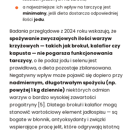
a najważniejsze: ich wpływ na tarczycę jest
minimalny
, jeśli dieta dostarcza odpowiedniej
ilości
jodu
.
Badania przeglądowe z 2024 roku wskazują, że
spożywanie zwyczajowych ilości warzyw
krzyżowych — takich jak brokuł, kalafior czy
kapusta — nie pogarsza funkcjonowania
tarczycy
, o ile podaż jodu i selenu jest
prawidłowa, a dieta pozostaje zbilansowana.
Negatywny wpływ może pojawić się dopiero przy
nadmiernym, długotrwałym spożyciu (np.
powyżej 1 kg dziennie)
niektórych odmian
warzyw o bardzo wysokiej zawartości
progoitryny [5]. Dlatego brokuł i kalafior mogą
stanowić wartościowy element jadłospisu — są
bogate w błonnik, antyoksydanty i związki
wspierające pracę jelit, które odgrywają istotną