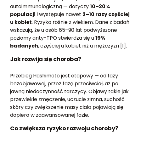
autoimmunologiczną — dotyczy
10–20%
populacji
i występuje nawet
2–10 razy częściej
u kobiet
. Ryzyko rośnie z wiekiem. Dane z badań
wskazują, że u osób 65–90 lat podwyższone
poziomy anty-TPO stwierdza się u
19%
badanych
, częściej u kobiet niż u mężczyzn [1].
Jak rozwija się choroba?
Przebieg Hashimoto jest etapowy — od fazy
bezobjawowej, przez fazę przeciwciał, aż po
jawną niedoczynność tarczycy. Objawy takie jak
przewlekłe zmęczenie, uczucie zimna, suchość
skóry czy zwiększenie masy ciała pojawiają się
dopiero w zaawansowanej fazie.
Co zwiększa ryzyko rozwoju choroby?