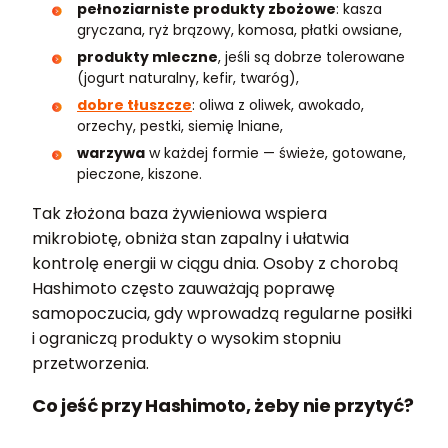
pełnoziarniste produkty zbożowe
: kasza
gryczana, ryż brązowy, komosa, płatki owsiane,
produkty mleczne
, jeśli są dobrze tolerowane
(jogurt naturalny, kefir, twaróg),
dobre tłuszcze
: oliwa z oliwek, awokado,
orzechy, pestki, siemię lniane,
warzywa
w każdej formie — świeże, gotowane,
pieczone, kiszone.
Tak złożona baza żywieniowa wspiera
mikrobiotę, obniża stan zapalny i ułatwia
kontrolę energii w ciągu dnia. Osoby z chorobą
Hashimoto często zauważają poprawę
samopoczucia, gdy wprowadzą regularne posiłki
i ograniczą produkty o wysokim stopniu
przetworzenia.
Co jeść przy Hashimoto, żeby nie przytyć?