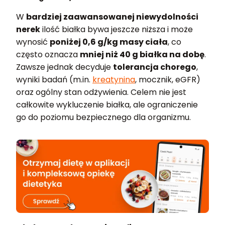
W
bardziej zaawansowanej niewydolności
nerek
ilość białka bywa jeszcze niższa i może
wynosić
poniżej 0,6 g/kg masy ciała
, co
często oznacza
mniej niż 40 g białka na dobę
.
Zawsze jednak decyduje
tolerancja chorego
,
wyniki badań (m.in.
kreatynina
, mocznik, eGFR)
oraz ogólny stan odżywienia. Celem nie jest
całkowite wykluczenie białka, ale ograniczenie
go do poziomu bezpiecznego dla organizmu.