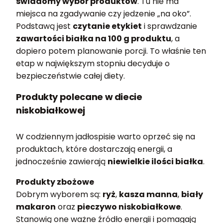
świadomy wybór produktów
. Tu nie ma
miejsca na zgadywanie czy jedzenie „na oko”.
Podstawą jest
czytanie etykiet
i sprawdzanie
zawartości białka na 100 g produktu
, a
dopiero potem planowanie porcji. To właśnie ten
etap w największym stopniu decyduje o
bezpieczeństwie całej diety.
Produkty polecane w diecie
niskobiałkowej
W codziennym jadłospisie warto oprzeć się na
produktach, które dostarczają energii, a
jednocześnie zawierają
niewielkie ilości białka
.
Produkty zbożowe
Dobrym wyborem są:
ryż
,
kasza manna
,
biały
makaron
oraz
pieczywo niskobiałkowe
.
Stanowią one ważne źródło energii i pomagają