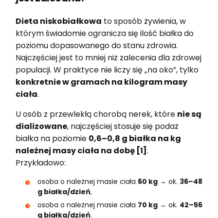
Dieta niskobiałkowa
to sposób żywienia, w
którym świadomie ogranicza się ilość białka do
poziomu dopasowanego do stanu zdrowia.
Najczęściej jest to mniej niż zalecenia dla zdrowej
populacji. W praktyce nie liczy się „na oko”, tylko
konkretnie w gramach na kilogram masy
ciała
.
U osób z przewlekłą chorobą nerek, które
nie są
dializowane
, najczęściej stosuje się podaż
białka na poziomie
0,6–0,8 g białka na kg
należnej masy ciała na dobę [1]
.
Przykładowo:
osoba o należnej masie ciała
60 kg
→ ok.
36–48
g białka/dzień
,
osoba o należnej masie ciała
70 kg
→ ok.
42–56
g białka/dzień
.