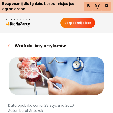
Rozpocznij dietę dziś.
Liczba miejsc jest
16
57
11
ograniczona.
h
m
s
Rozpocznij dietę
Wróć do listy artykułów
Data opublikowania: 28 stycznia 2026
Autor: Karol Antczak