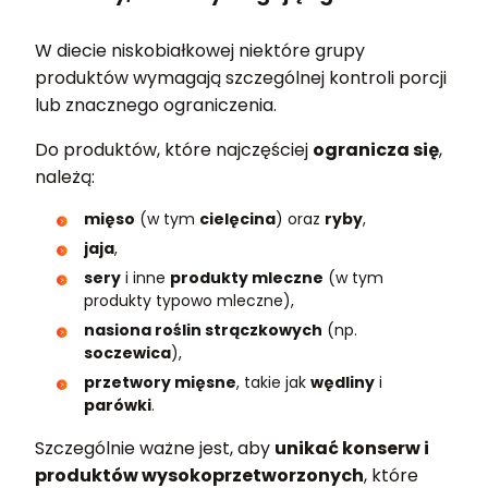
W diecie niskobiałkowej niektóre grupy
produktów wymagają szczególnej kontroli porcji
lub znacznego ograniczenia.
Do produktów, które najczęściej
ogranicza się
,
należą:
mięso
(w tym
cielęcina
) oraz
ryby
,
jaja
,
sery
i inne
produkty mleczne
(w tym
produkty typowo mleczne),
nasiona roślin strączkowych
(np.
soczewica
),
przetwory mięsne
, takie jak
wędliny
i
parówki
.
Szczególnie ważne jest, aby
unikać konserw i
produktów wysokoprzetworzonych
, które