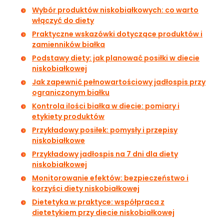
Wybór produktów niskobiałkowych: co warto
włączyć do diety
Praktyczne wskazówki dotyczące produktów i
zamienników białka
Podstawy diety: jak planować posiłki w diecie
niskobiałkowej
Jak zapewnić pełnowartościowy jadłospis przy
ograniczonym białku
Kontrola ilości białka w diecie: pomiary i
etykiety produktów
Przykładowy posiłek: pomysły i przepisy
niskobiałkowe
Przykładowy jadłospis na 7 dni dla diety
niskobiałkowej
Monitorowanie efektów: bezpieczeństwo i
korzyści diety niskobiałkowej
Dietetyka w praktyce: współpraca z
dietetykiem przy diecie niskobiałkowej