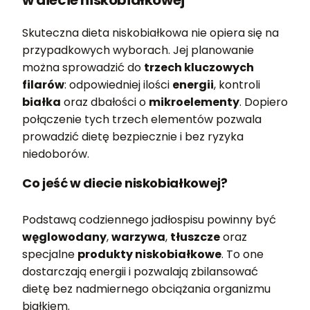
w diecie niskobiałkowej
Skuteczna dieta niskobiałkowa nie opiera się na
przypadkowych wyborach. Jej planowanie
można sprowadzić do
trzech kluczowych
filarów
: odpowiedniej ilości
energii
, kontroli
białka
oraz dbałości o
mikroelementy
. Dopiero
połączenie tych trzech elementów pozwala
prowadzić dietę bezpiecznie i bez ryzyka
niedoborów.
Co jeść w diecie niskobiałkowej?
Podstawą codziennego jadłospisu powinny być
węglowodany
,
warzywa
,
tłuszcze
oraz
specjalne
produkty niskobiałkowe
. To one
dostarczają energii i pozwalają zbilansować
dietę bez nadmiernego obciążania organizmu
białkiem.