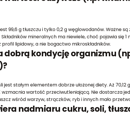
 jest 99,6 g tłuszczu i tylko 0,2 g węglowodanów. Ważne są
Składników mineralnych ma niewiele, choć pojawia się 1 mg
rofil lipidowy, a nie bogactwo mikroskładników.
 dobrą kondycję organizmu (np
)?
li jest stałym elementem dobrze ułożonej diety. Aż 70,1
E wzmacnia wartość przeciwutleniającą. Nie dostarcza jedn
 tłuszcz wśród warzyw, strączków, ryb i innych mało prze
iera nadmiaru cukru, soli, tłusz