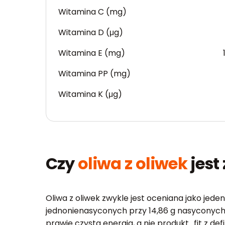
Witamina C (mg)
Witamina D (μg)
Witamina E (mg)
Witamina PP (mg)
Witamina K (μg)
Czy
oliwa z oliwek
jest
Oliwa z oliwek zwykle jest oceniana jako jede
jednonienasyconych przy 14,86 g nasyconych. 
prawie czysta energia, a nie produkt „fit z defin