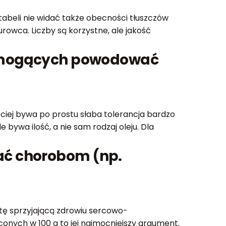
tabeli nie widać także obecności tłuszczów
urowca. Liczby są korzystne, ale jakość
i mogących powodować
ciej bywa po prostu słaba tolerancja bardzo
 bywa ilość, a nie sam rodzaj oleju. Dla
ć chorobom (np.
etę sprzyjającą zdrowiu sercowo-
conych w 100 g to jej najmocniejszy argument.