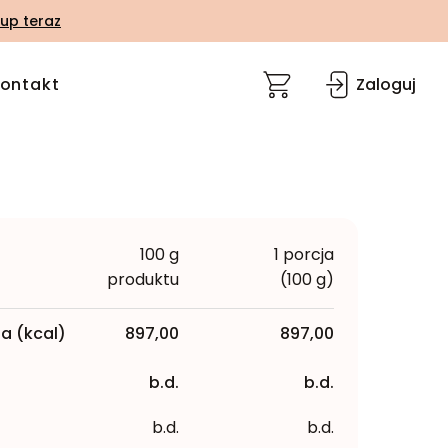
up teraz
ontakt
Zaloguj
100 g
1 porcja
produktu
(100 g)
a (kcal)
897,00
897,00
b.d.
b.d.
b.d.
b.d.