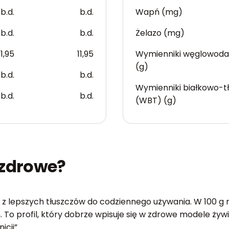
b.d.
b.d.
Wapń (mg)
b.d.
b.d.
Żelazo (mg)
11,95
11,95
Wymienniki węglowod
(g)
b.d.
b.d.
Wymienniki białkowo-t
b.d.
b.d.
(WBT) (g)
 zdrowe?
n z lepszych tłuszczów do codziennego używania. W 100 g m
To profil, który dobrze wpisuje się w zdrowe modele żywi
icji”.