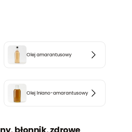
Olej amarantusowy
Olej lniano-amarantusowy
ny, błonnik, zdrowe