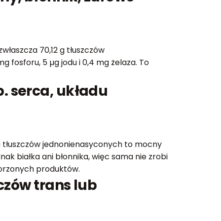
 zwłaszcza 70,12 g tłuszczów
 fosforu, 5 µg jodu i 0,4 mg żelaza. To
. serca, układu
2 g tłuszczów jednonienasyconych to mocny
ak białka ani błonnika, więc sama nie zrobi
tworzonych produktów.
czów trans lub