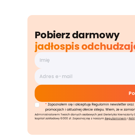
Pobierz darmowy
jadłospis odchudzaj
*
Zapoznałem się i akceptuję Regulamin newsletter oraz 
promocjach i aktualnej ofercie sklepu. Wiem, że w zamia
Administratorem Twoich danych osobowych jest Dietetyka Nienażarty Sp.
kapitał zakładowy 6 000 zł. Zapoznaj się z naszym
Regulaminem
i
Poli