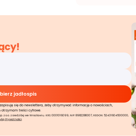
ący!
zapisuję się do newslettera, żeby otrzymywać informację o nowościach,
n otrzymam treści cyfrowe.
 z o.o. z siedzibą we Wrocławiu. KRS: 0001016099, NIP: 8982288307, REGON: 52431604500000,
tyką Prywatności
.