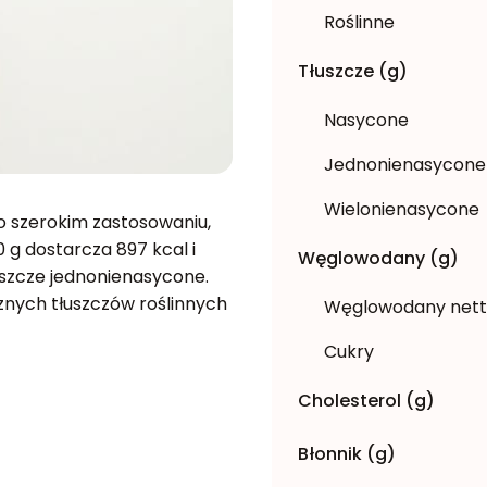
Roślinne
Tłuszcze (g)
Nasycone
Jednonienasycone
Wielonienasycone
 o szerokim zastosowaniu,
 g dostarcza 897 kcal i
Węglowodany (g)
łuszcze jednonienasycone.
cznych tłuszczów roślinnych
Węglowodany net
Cukry
Cholesterol (g)
Błonnik (g)