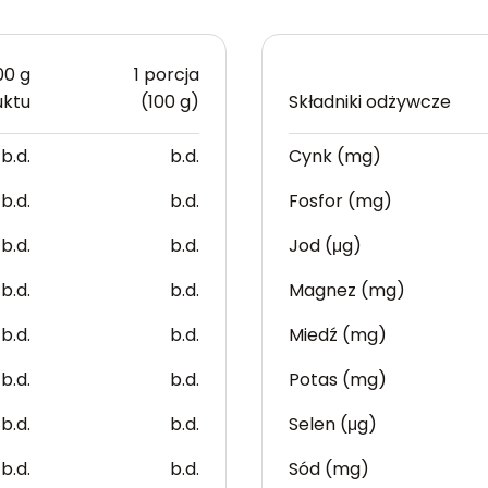
00 g
1 porcja
uktu
(100 g)
Składniki odżywcze
b.d.
b.d.
Cynk (mg)
b.d.
b.d.
Fosfor (mg)
b.d.
b.d.
Jod (μg)
b.d.
b.d.
Magnez (mg)
b.d.
b.d.
Miedź (mg)
b.d.
b.d.
Potas (mg)
b.d.
b.d.
Selen (μg)
b.d.
b.d.
Sód (mg)