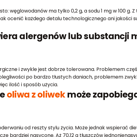
to: węglowodanów ma tylko 0,2 g, a sodu 1 mg w 100 g. Z 
ednak ocenić każdego detalu technologicznego ani jakości s
wiera alergenów lub substancj
rgiczne i zwykle jest dobrze tolerowana. Problemem częś
dolegliwości po bardzo tłustych daniach, problemem zwykle
ęc ilość i sposób użycia.
ie
oliwa z oliwek
może zapobiega
oderwaniu od reszty stylu życia. Może jednak wspierać di
ze bardziej nasycone. Aż 70,12 g tłuszczów jednonienasy