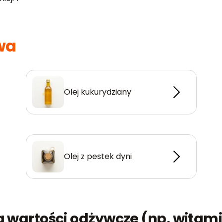
iwa
Olej kukurydziany
Olej z pestek dyni
 wartości odżywcze (np. witami