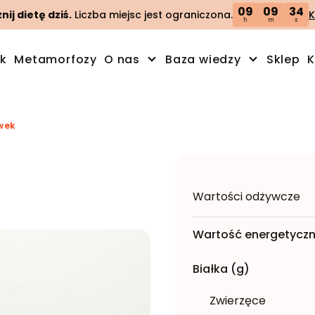
09
09
34
ij dietę dziś.
Liczba miejsc jest ograniczona.
K
h
m
s
ik
Metamorfozy
O nas
Baza wiedzy
Sklep
K
iwek
Wartości odżywcze
Wartość energetyczn
Białka (g)
Zwierzęce