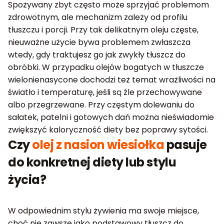
Spożywany zbyt często może sprzyjać problemom
zdrowotnym, ale mechanizm zależy od profilu
tłuszczu i porcji. Przy tak delikatnym oleju częste,
nieuważne użycie bywa problemem zwłaszcza
wtedy, gdy traktujesz go jak zwykły tłuszcz do
obróbki. W przypadku olejów bogatych w tłuszcze
wielonienasycone dochodzi też temat wrażliwości na
światło i temperaturę, jeśli są źle przechowywane
albo przegrzewane. Przy częstym dolewaniu do
sałatek, patelni i gotowych dań można nieświadomie
zwiększyć kaloryczność diety bez poprawy sytości.
Czy
olej z nasion wiesiołka
pasuje
do konkretnej diety lub stylu
życia?
W odpowiednim stylu żywienia ma swoje miejsce,
choć nie zawsze jako podstawowy tłuszcz do