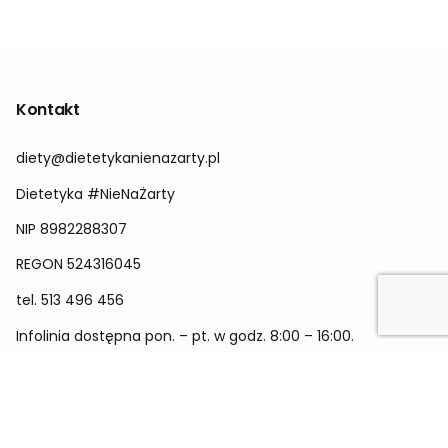
Kontakt
diety@dietetykanienazarty.pl
Dietetyka #NieNaŻarty
NIP 8982288307
REGON
524316045
tel.
513 496 456
Infolinia dostępna pon. – pt. w godz. 8:00 – 16:00.
Menu
Cennik