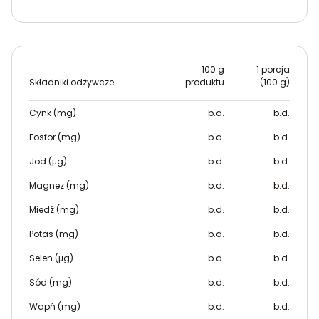
100 g
1 porcja
Składniki odżywcze
produktu
(100 g)
Cynk (mg)
b.d.
b.d.
Fosfor (mg)
b.d.
b.d.
Jod (μg)
b.d.
b.d.
Magnez (mg)
b.d.
b.d.
Miedź (mg)
b.d.
b.d.
Potas (mg)
b.d.
b.d.
Selen (μg)
b.d.
b.d.
Sód (mg)
b.d.
b.d.
Wapń (mg)
b.d.
b.d.