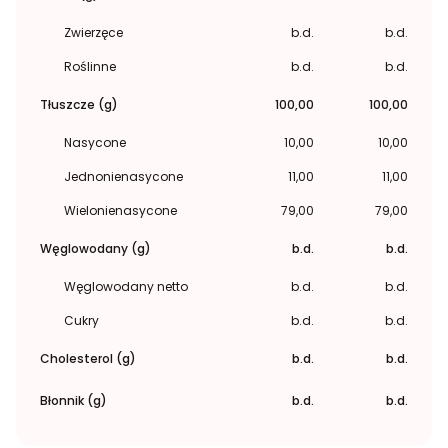
Zwierzęce
b.d.
b.d.
Roślinne
b.d.
b.d.
Tłuszcze (g)
100,00
100,00
Nasycone
10,00
10,00
Jednonienasycone
11,00
11,00
Wielonienasycone
79,00
79,00
Węglowodany (g)
b.d.
b.d.
Węglowodany netto
b.d.
b.d.
Cukry
b.d.
b.d.
Cholesterol (g)
b.d.
b.d.
Błonnik (g)
b.d.
b.d.