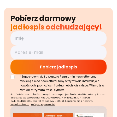
Pobierz darmowy
jadłospis odchudzający!
*
Zapoznałem się i akceptuję Regulamin newsletter oraz
zapisuję się do newslettera, żeby otrzymywać informację o
nowościach, promocjach i aktualnej ofercie sklepu. Wiem, że w
zamian otrzymam treści cyfrowe.
Administratorem Twoich danych osobowych jest Dietetyka Nienażarty Sp. z o.o.
z siedzibą we Wrocławiu. KRS: 0001016099, NIP: 8982288307, REGON:
52431604500000, kapitał zakładowy 6 000 zł. Zapoznaj się z naszym
Regulaminem
i
Polityką Prywatności
.