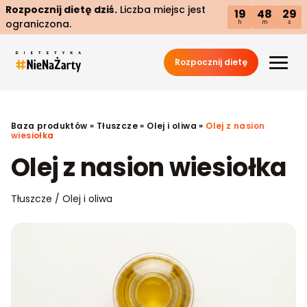
Rozpocznij dietę dziś.
Liczba miejsc jest
19
48
28
ograniczona.
h
m
s
Rozpocznij dietę
Baza produktów
»
Tłuszcze
»
Olej i oliwa
»
Olej z nasion
wiesiołka
Olej z nasion wiesiołka
Tłuszcze / Olej i oliwa