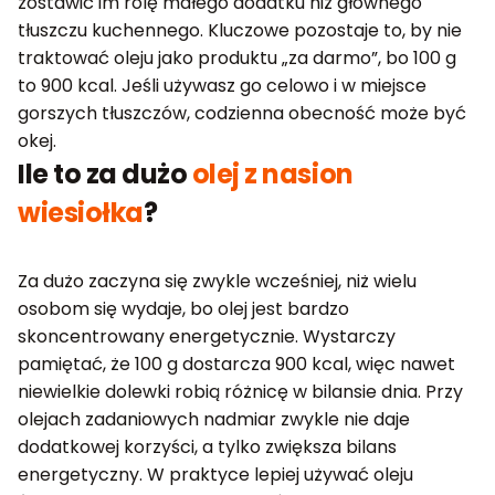
zostawić im rolę małego dodatku niż głównego
tłuszczu kuchennego. Kluczowe pozostaje to, by nie
traktować oleju jako produktu „za darmo”, bo 100 g
to 900 kcal. Jeśli używasz go celowo i w miejsce
gorszych tłuszczów, codzienna obecność może być
okej.
Ile to za dużo
olej z nasion
wiesiołka
?
Za dużo zaczyna się zwykle wcześniej, niż wielu
osobom się wydaje, bo olej jest bardzo
skoncentrowany energetycznie. Wystarczy
pamiętać, że 100 g dostarcza 900 kcal, więc nawet
niewielkie dolewki robią różnicę w bilansie dnia. Przy
olejach zadaniowych nadmiar zwykle nie daje
dodatkowej korzyści, a tylko zwiększa bilans
energetyczny. W praktyce lepiej używać oleju