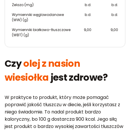
Żelazo (mg)
b.d.
b.d.
Wymienniki węglowodanowe
b.d.
b.d.
(WW) (g)
Wymienniki białkowo-tłuszczowe
9,00
9,00
(WBT) (g)
Czy
olej z nasion
wiesiołka
jest zdrowe?
W praktyce to produkt, który może pomagać
poprawić jakość tłuszczu w diecie, jeśli korzystasz z
niego świadomie. To nadal produkt bardzo
kaloryczny, bo 100 g dostarcza 900 kcal. Jego siłą
jest produkt o bardzo wysokiej zawartości tłuszczów