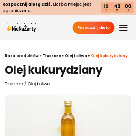
Rozpocznij dietę dziś.
Liczba miejsc jest
15
41
59
ograniczona.
h
m
s
Rozpocznij dietę
Baza produktów
»
Tłuszcze
»
Olej i oliwa
»
Olej kukurydziany
Olej kukurydziany
Tłuszcze / Olej i oliwa