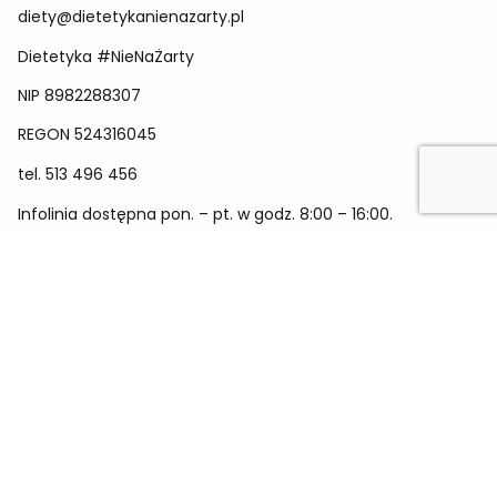
diety@dietetykanienazarty.pl
Dietetyka #NieNaŻarty
NIP 8982288307
REGON
524316045
tel.
513 496 456
Infolinia dostępna pon. – pt. w godz. 8:00 – 16:00.
Menu
Cennik
Dieta dla kobiet
Dieta dla mężczyzn
Dieta dla dzieci
Dieta dla dwóch osób