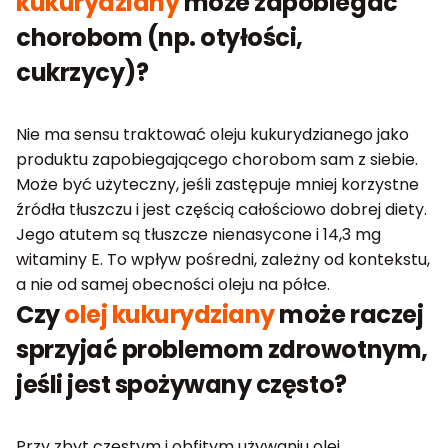
kukurydziany
może zapobiegać
chorobom (np. otyłości,
cukrzycy)?
Nie ma sensu traktować oleju kukurydzianego jako
produktu zapobiegającego chorobom sam z siebie.
Może być użyteczny, jeśli zastępuje mniej korzystne
źródła tłuszczu i jest częścią całościowo dobrej diety.
Jego atutem są tłuszcze nienasycone i 14,3 mg
witaminy E. To wpływ pośredni, zależny od kontekstu,
a nie od samej obecności oleju na półce.
Czy
olej kukurydziany
może raczej
sprzyjać problemom zdrowotnym,
jeśli jest spożywany często?
Przy zbyt częstym i obfitym używaniu olej