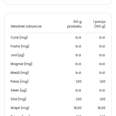
100 g
1 porcja
Składniki odżywcze
produktu
(100 g)
Cynk (mg)
b.d.
b.d.
Fosfor (mg)
b.d.
b.d.
Jod (μg)
b.d.
b.d.
Magnez (mg)
b.d.
b.d.
Miedź (mg)
b.d.
b.d.
Potas (mg)
1,00
1,00
Selen (μg)
b.d.
b.d.
Sód (mg)
1,00
1,00
Wapń (mg)
15,00
15,00