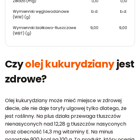
Żelazo (mg)
0,10
0,10
Wymienniki węglowodanowe
b.d.
b.d.
(WW) (g)
Wymienniki białkowo-tłuszczowe
9,00
9,00
(WBT) (g)
Czy
olej kukurydziany
jest
zdrowe?
Olej kukurydziany może mieć miejsce w zdrowej
diecie, ale nie daje taryfy ulgowej tylko dlatego, że
jest roślinny. Na plus działa przewaga tłuszczów
nienasyconych nad 12,28 g tłuszczów nasyconych
oraz obecność 14,3 mg witaminy E. Na minus
pozostaje 900 kcal na 100 g. To produkt, który ocenia