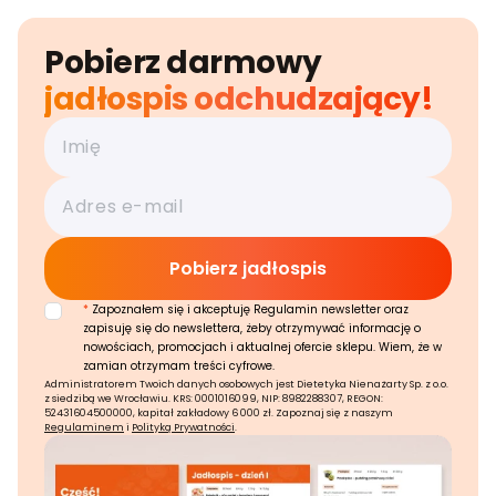
Pobierz darmowy
jadłospis odchudzający!
*
Zapoznałem się i akceptuję Regulamin newsletter oraz
zapisuję się do newslettera, żeby otrzymywać informację o
nowościach, promocjach i aktualnej ofercie sklepu. Wiem, że w
zamian otrzymam treści cyfrowe.
Administratorem Twoich danych osobowych jest Dietetyka Nienażarty Sp. z o.o.
z siedzibą we Wrocławiu. KRS: 0001016099, NIP: 8982288307, REGON:
52431604500000, kapitał zakładowy 6 000 zł. Zapoznaj się z naszym
Regulaminem
i
Polityką Prywatności
.