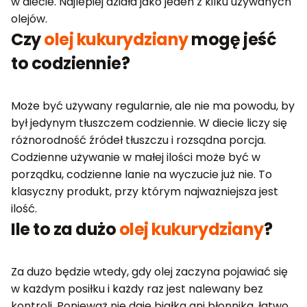
w diecie. Najlepiej działa jako jeden z kilku używanych
olejów.
Czy
olej kukurydziany
mogę jeść
to codziennie?
Może być używany regularnie, ale nie ma powodu, by
był jedynym tłuszczem codziennie. W diecie liczy się
różnorodność źródeł tłuszczu i rozsądna porcja.
Codzienne używanie w małej ilości może być w
porządku, codzienne lanie na wyczucie już nie. To
klasyczny produkt, przy którym najważniejsza jest
ilość.
Ile to za dużo
olej kukurydziany
?
Za dużo będzie wtedy, gdy olej zaczyna pojawiać się
w każdym posiłku i każdy raz jest nalewany bez
kontroli. Ponieważ nie daje białka ani błonnika, łatwo