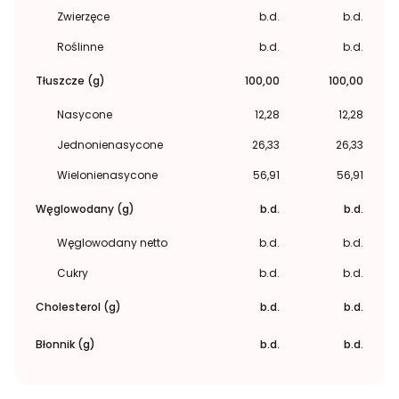
Zwierzęce
b.d.
b.d.
Roślinne
b.d.
b.d.
Tłuszcze (g)
100,00
100,00
Nasycone
12,28
12,28
Jednonienasycone
26,33
26,33
Wielonienasycone
56,91
56,91
Węglowodany (g)
b.d.
b.d.
Węglowodany netto
b.d.
b.d.
Cukry
b.d.
b.d.
Cholesterol (g)
b.d.
b.d.
Błonnik (g)
b.d.
b.d.