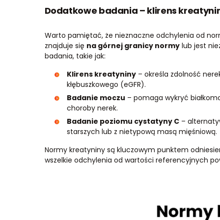
Dodatkowe badania – klirens kreatynin
Warto pamiętać, że nieznaczne odchylenia od norm
znajduje się
na górnej granicy normy
lub jest ni
badania, takie jak:
Klirens kreatyniny
– określa zdolność nerek
kłębuszkowego (eGFR).
Badanie moczu
– pomaga wykryć białkomo
choroby nerek.
Badanie poziomu cystatyny C
– alternaty
starszych lub z nietypową masą mięśniową.
Normy kreatyniny są kluczowym punktem odniesien
wszelkie odchylenia od wartości referencyjnych p