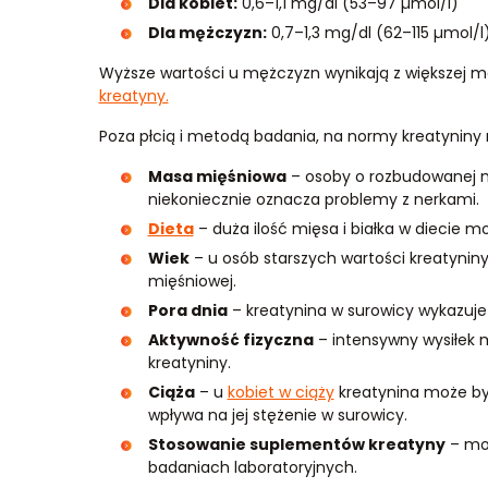
Dla kobiet:
0,6–1,1 mg/dl (53–97 µmol/l)
Dla mężczyzn:
0,7–1,3 mg/dl (62–115 µmol/l
Wyższe wartości u mężczyzn wynikają z większej
kreatyny.
Poza płcią i metodą badania, na normy kreatyniny
Masa mięśniowa
– osoby o rozbudowanej m
niekoniecznie oznacza problemy z nerkami.
Dieta
– duża ilość mięsa i białka w diecie 
Wiek
– u osób starszych wartości kreatyni
mięśniowej.
Pora dnia
– kreatynina w surowicy wykazuje
Aktywność fizyczna
– intensywny wysiłek 
kreatyniny.
Ciąża
– u
kobiet w ciąży
kreatynina może być
wpływa na jej stężenie w surowicy.
Stosowanie suplementów kreatyny
– moż
badaniach laboratoryjnych.