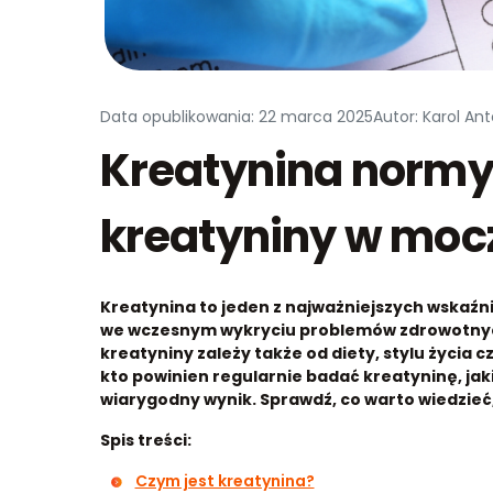
Data opublikowania: 22 marca 2025
Autor: Karol An
Kreatynina normy
kreatyniny w mocz
Kreatynina to jeden z najważniejszych wskaźn
we wczesnym wykryciu problemów zdrowotnych
kreatyniny zależy także od diety, stylu życia c
kto powinien regularnie badać kreatyninę, jaki
wiarygodny wynik. Sprawdź, co warto wiedzieć
Spis treści:
Czym jest kreatynina?