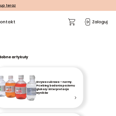
up teraz
ontakt
Zaloguj
dobne artykuły
Krzywa cukrowa – normy.
Przebieg badania poziomu
glukozy i interpretacja
wyników