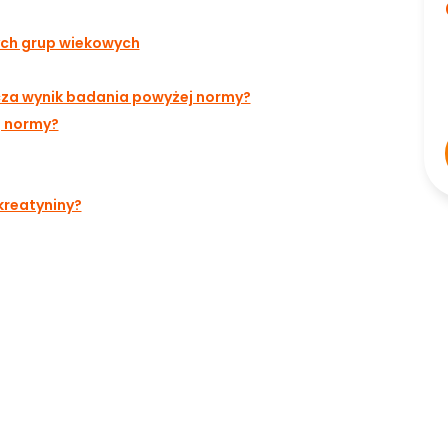
ych grup wiekowych
za wynik badania powyżej normy?
j normy?
kreatyniny?