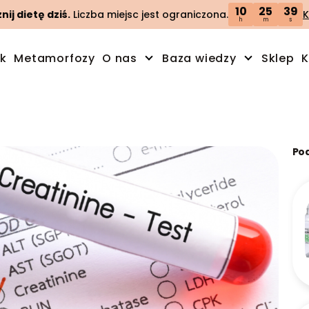
10
25
38
ij dietę dziś.
Liczba miejsc jest ograniczona.
K
h
m
s
ik
Metamorfozy
O nas
Baza wiedzy
Sklep
K
Po