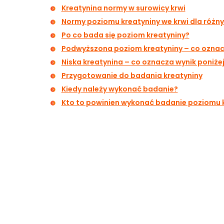
Kreatynina normy w surowicy krwi
Normy poziomu kreatyniny we krwi dla różn
Po co bada się poziom kreatyniny?
Podwyższona poziom kreatyniny – co oznac
Niska kreatynina – co oznacza wynik poniże
Przygotowanie do badania kreatyniny
Kiedy należy wykonać badanie?
Kto to powinien wykonać badanie poziomu 