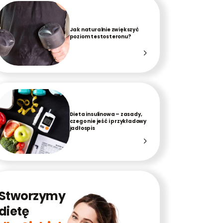
Jak naturalnie zwiększyć
poziom testosteronu?
Dieta insulinowa – zasady,
czego nie jeść i przykładowy
jadłospis
Stworzymy
dietę