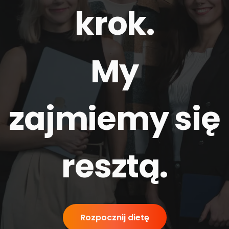
krok.
My
zajmiemy się
resztą
.
Rozpocznij dietę