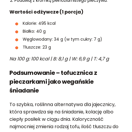
Podawaj z kromką pełnoziarnistego pieczywa.
Wartości odżywcze (1 porcja)
Kalorie: 495 kcal
Białko: 40 g
Węglowodany: 34 g (w tym cukry: 7 g)
Tłuszcze: 23 g
Na 100 g: 100 kcal | B: 8,1 g | W: 6,9 g | T: 4,7 g
Podsumowanie – tofucznica z
pieczarkami jako wegańskie
śniadanie
To szybka, roślinna alternatywa dla jajecznicy,
która sprawdza się na śniadanie, kolację albo
ciepły posiłek w ciągu dnia. Kaloryczność
najmocniej zmienia rodzaj tofu, ilość tłuszczu do