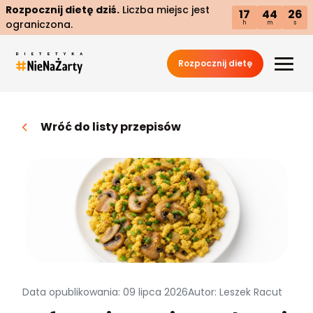
Rozpocznij dietę dziś.
Liczba miejsc jest
17
44
25
ograniczona.
h
m
s
Rozpocznij dietę
Wróć do listy przepisów
Data opublikowania: 09 lipca 2026
Autor: Leszek Racut