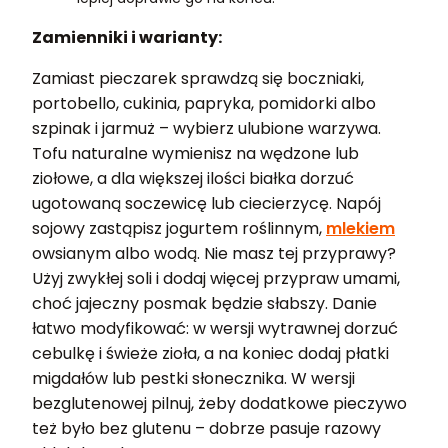
Zamienniki i warianty:
Zamiast pieczarek sprawdzą się boczniaki,
portobello, cukinia, papryka, pomidorki albo
szpinak i jarmuż – wybierz ulubione warzywa.
Tofu naturalne wymienisz na wędzone lub
ziołowe, a dla większej ilości białka dorzuć
ugotowaną soczewicę lub ciecierzycę. Napój
sojowy zastąpisz jogurtem roślinnym,
mlekiem
owsianym albo wodą. Nie masz tej przyprawy?
Użyj zwykłej soli i dodaj więcej przypraw umami,
choć jajeczny posmak będzie słabszy. Danie
łatwo modyfikować: w wersji wytrawnej dorzuć
cebulkę i świeże zioła, a na koniec dodaj płatki
migdałów lub pestki słonecznika. W wersji
bezglutenowej pilnuj, żeby dodatkowe pieczywo
też było bez glutenu – dobrze pasuje razowy