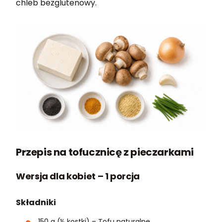
chleb bezglutenowy.
Przepis na tofucznicę z pieczarkami
Wersja dla kobiet – 1 porcja
Składniki
150 g (½ kostki) – Tofu naturalne