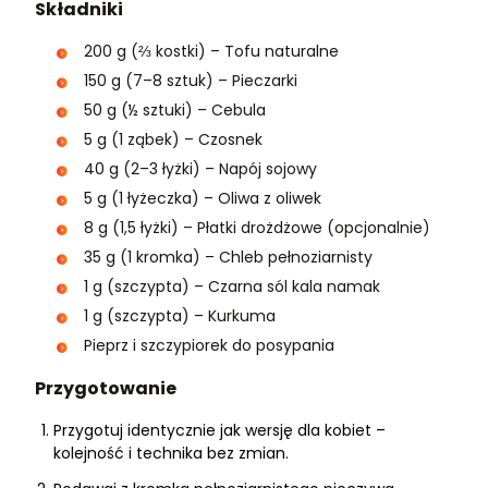
Składniki
200 g (⅔ kostki) – Tofu naturalne
150 g (7–8 sztuk) – Pieczarki
50 g (½ sztuki) – Cebula
5 g (1 ząbek) – Czosnek
40 g (2–3 łyżki) – Napój sojowy
5 g (1 łyżeczka) – Oliwa z oliwek
8 g (1,5 łyżki) – Płatki drożdżowe (opcjonalnie)
35 g (1 kromka) – Chleb pełnoziarnisty
1 g (szczypta) – Czarna sól kala namak
1 g (szczypta) – Kurkuma
Pieprz i szczypiorek do posypania
Przygotowanie
Przygotuj identycznie jak wersję dla kobiet –
kolejność i technika bez zmian.