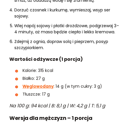
smaż, aż oddadzą wodę i się zrumienią.
Dorzuć czosnek i kurkumę, wymieszaj, wsyp ser
sojowy.
Wlej napój sojowy i płatki drożdżowe, podgrzewaj 3–
4 minuty, aż masa będzie ciepła i lekko kremowa.
Zdejmij z ognia, dopraw solą i pieprzem, posyp
szczypiorkiem.
Wartości odżywcze (1 porcja)
Kalorie: 315 kcal
Białko: 27 g
Węglowodany
: 14 g (w tym cukry: 3 g)
Tłuszcze: 17 g
Na 100 g: 94 kcal | B: 8,1 g | W: 4,2 g | T: 5,1 g
Wersja dla mężczyzn – 1 porcja