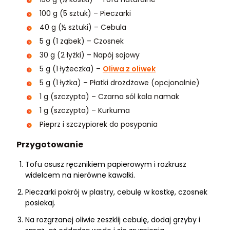
100 g (5 sztuk) – Pieczarki
40 g (½ sztuki) – Cebula
5 g (1 ząbek) – Czosnek
30 g (2 łyżki) – Napój sojowy
5 g (1 łyżeczka) –
Oliwa z oliwek
5 g (1 łyżka) – Płatki drożdżowe (opcjonalnie)
1 g (szczypta) – Czarna sól kala namak
1 g (szczypta) – Kurkuma
Pieprz i szczypiorek do posypania
Przygotowanie
Tofu osusz ręcznikiem papierowym i rozkrusz
widelcem na nierówne kawałki.
Pieczarki pokrój w plastry, cebulę w kostkę, czosnek
posiekaj.
Na rozgrzanej oliwie zeszklij cebulę, dodaj grzyby i