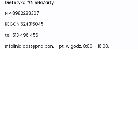
Dietetyka #NieNaŻarty
NIP 8982288307
REGON
524316045
tel.
513 496 456
Infolinia dostępna pon. – pt. w godz. 8:00 – 16:00.
Menu
Cennik
Dieta dla kobiet
Dieta dla mężczyzn
Dieta dla dzieci
Dieta dla dwóch osób
Dieta dla kobiet w ciąży