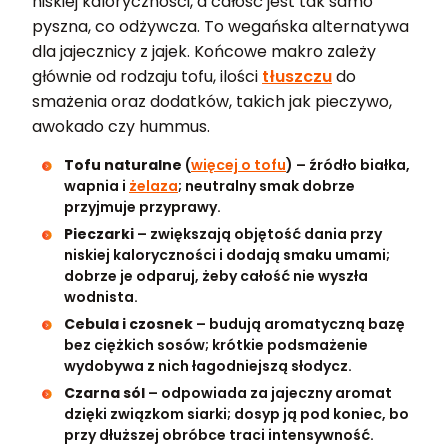
niskiej kaloryczności, a całość jest tak samo
pyszna, co odżywcza. To wegańska alternatywa
dla jajecznicy z jajek. Końcowe makro zależy
głównie od rodzaju tofu, ilości
tłuszczu
do
smażenia oraz dodatków, takich jak pieczywo,
awokado czy hummus.
Tofu naturalne
(
więcej o tofu
) – źródło białka,
wapnia i
żelaza
; neutralny smak dobrze
przyjmuje przyprawy.
Pieczarki
– zwiększają objętość dania przy
niskiej kaloryczności i dodają smaku umami;
dobrze je odparuj, żeby całość nie wyszła
wodnista.
Cebula i czosnek
– budują aromatyczną bazę
bez ciężkich sosów; krótkie podsmażenie
wydobywa z nich łagodniejszą słodycz.
Czarna sól
– odpowiada za jajeczny aromat
dzięki związkom siarki; dosyp ją pod koniec, bo
przy dłuższej obróbce traci intensywność.