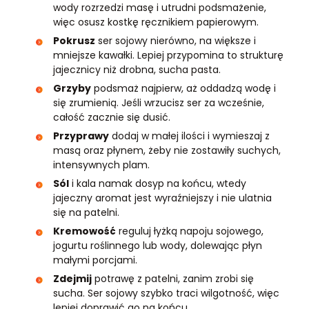
wody rozrzedzi masę i utrudni podsmażenie,
więc osusz kostkę ręcznikiem papierowym.
Pokrusz
ser sojowy nierówno, na większe i
mniejsze kawałki. Lepiej przypomina to strukturę
jajecznicy niż drobna, sucha pasta.
Grzyby
podsmaż najpierw, aż oddadzą wodę i
się zrumienią. Jeśli wrzucisz ser za wcześnie,
całość zacznie się dusić.
Przyprawy
dodaj w małej ilości i wymieszaj z
masą oraz płynem, żeby nie zostawiły suchych,
intensywnych plam.
Sól
i kala namak dosyp na końcu, wtedy
jajeczny aromat jest wyraźniejszy i nie ulatnia
się na patelni.
Kremowość
reguluj łyżką napoju sojowego,
jogurtu roślinnego lub wody, dolewając płyn
małymi porcjami.
Zdejmij
potrawę z patelni, zanim zrobi się
sucha. Ser sojowy szybko traci wilgotność, więc
lepiej doprawić go na końcu.