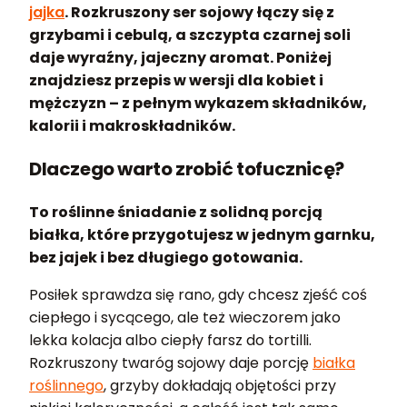
jajka
. Rozkruszony ser sojowy łączy się z
grzybami i cebulą, a szczypta czarnej soli
daje wyraźny, jajeczny aromat. Poniżej
znajdziesz przepis w wersji dla kobiet i
mężczyzn – z pełnym wykazem składników,
kalorii i makroskładników.
Dlaczego warto zrobić tofucznicę?
To roślinne śniadanie z solidną porcją
białka, które przygotujesz w jednym garnku,
bez jajek i bez długiego gotowania.
Posiłek sprawdza się rano, gdy chcesz zjeść coś
ciepłego i sycącego, ale też wieczorem jako
lekka kolacja albo ciepły farsz do tortilli.
Rozkruszony twaróg sojowy daje porcję
białka
roślinnego
, grzyby dokładają objętości przy