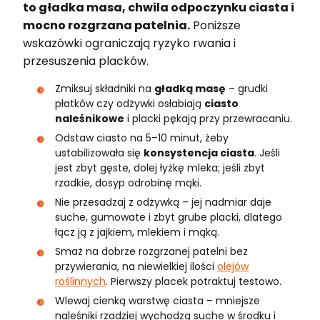
to gładka masa, chwila odpoczynku ciasta i
mocno rozgrzana patelnia.
Poniższe
wskazówki ograniczają ryzyko rwania i
przesuszenia placków.
Zmiksuj składniki na
gładką masę
– grudki
płatków czy odżywki osłabiają
ciasto
naleśnikowe
i placki pękają przy przewracaniu.
Odstaw ciasto na 5–10 minut, żeby
ustabilizowała się
konsystencja ciasta
. Jeśli
jest zbyt gęste, dolej łyżkę mleka; jeśli zbyt
rzadkie, dosyp odrobinę mąki.
Nie przesadzaj z odżywką – jej nadmiar daje
suche, gumowate i zbyt grube placki, dlatego
łącz ją z jajkiem, mlekiem i mąką.
Smaż na dobrze rozgrzanej patelni bez
przywierania, na niewielkiej ilości
olejów
roślinnych
. Pierwszy placek potraktuj testowo.
Wlewaj cienką warstwę ciasta – mniejsze
naleśniki rzadziej wychodzą suche w środku i