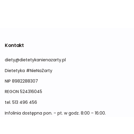
Kontakt
diety@dietetykanienazarty.pl
Dietetyka #NieNaŻarty
NIP 8982288307
REGON
524316045
tel.
513 496 456
Infolinia dostępna pon. – pt. w godz. 8:00 – 16:00.
Menu