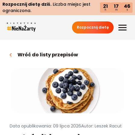
Rozpocznij dietę dziś.
Liczba miejsc jest
21
17
45
ograniczona.
h
m
s
Rozpocznij dietę
Wróć do listy przepisów
Data opublikowania: 09 lipca 2026
Autor: Leszek Racut