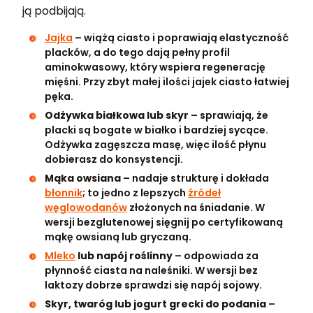
ją podbijają.
Jajka
– wiążą ciasto i poprawiają elastyczność
placków, a do tego dają pełny profil
aminokwasowy, który wspiera regenerację
mięśni. Przy zbyt małej ilości jajek ciasto łatwiej
pęka.
Odżywka białkowa lub skyr
– sprawiają, że
placki są bogate w białko i bardziej sycące.
Odżywka zagęszcza masę, więc ilość płynu
dobierasz do konsystencji.
Mąka owsiana
– nadaje strukturę i dokłada
błonnik
; to jedno z lepszych
źródeł
węglowodanów
złożonych na śniadanie. W
wersji bezglutenowej sięgnij po certyfikowaną
mąkę owsianą lub gryczaną.
Mleko
lub napój roślinny
– odpowiada za
płynność ciasta na naleśniki. W wersji bez
laktozy dobrze sprawdzi się napój sojowy.
Skyr, twaróg lub jogurt grecki do podania
–