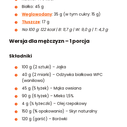
Białko: 45 g
Węglowodany
: 35 g (w tym cukry: 15 g)
Tłuszcze
: 17 g
Na 100 g: 122 kcal | B: 11,7 g | W: 9,0 g | T: 4,3 g
Wersja dla mężczyzn – 1 porcja
Składniki
100 g (2 sztuki) – Jajka
40 g (2 miarki) – Odżywka białkowa WPC
(waniliowa)
45 g (5 łyżek) – Mąka owsiana
90 g (6 łyżek) – Mleko 1,5%
4 g (½ łyżeczki) – Olej rzepakowy
150 g (¾ opakowania) – Skyr naturalny
120 g (garść) – Borówki