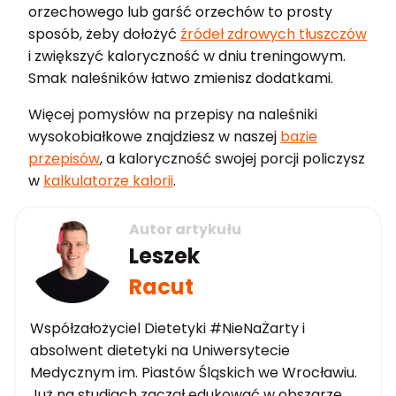
orzechowego lub garść orzechów to prosty
sposób, żeby dołożyć
źródeł zdrowych tłuszczów
i zwiększyć kaloryczność w dniu treningowym.
Smak naleśników łatwo zmienisz dodatkami.
Więcej pomysłów na przepisy na naleśniki
wysokobiałkowe znajdziesz w naszej
bazie
przepisów
, a kaloryczność swojej porcji policzysz
w
kalkulatorze kalorii
.
Autor artykułu
Leszek
Racut
Współzałożyciel Dietetyki #NieNaŻarty i
absolwent dietetyki na Uniwersytecie
Medycznym im. Piastów Śląskich we Wrocławiu.
Już na studiach zaczął edukować w obszarze