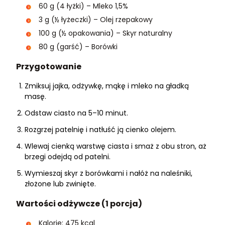
60 g (4 łyżki) – Mleko 1,5%
3 g (½ łyżeczki) – Olej rzepakowy
100 g (½ opakowania) – Skyr naturalny
80 g (garść) – Borówki
Przygotowanie
Zmiksuj jajka, odżywkę, mąkę i mleko na gładką
masę.
Odstaw ciasto na 5–10 minut.
Rozgrzej patelnię i natłuść ją cienko olejem.
Wlewaj cienką warstwę ciasta i smaż z obu stron, aż
brzegi odejdą od patelni.
Wymieszaj skyr z borówkami i nałóż na naleśniki,
złożone lub zwinięte.
Wartości odżywcze (1 porcja)
Kalorie: 475 kcal