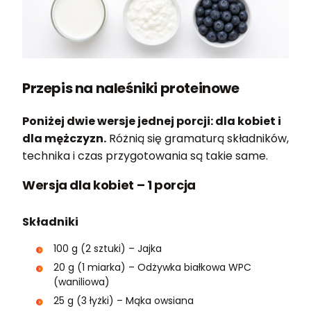
Przepis na naleśniki proteinowe
Poniżej dwie wersje jednej porcji: dla kobiet i
dla mężczyzn.
Różnią się gramaturą składników,
technika i czas przygotowania są takie same.
Wersja dla kobiet – 1 porcja
Składniki
100 g (2 sztuki) – Jajka
20 g (1 miarka) – Odżywka białkowa WPC
(waniliowa)
25 g (3 łyżki) – Mąka owsiana