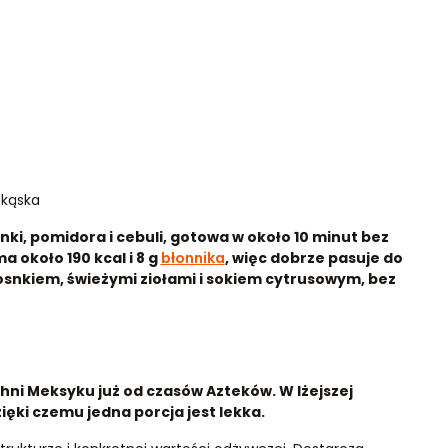
ekąska
, pomidora i cebuli, gotowa w około 10 minut bez
 około 190 kcal i 8 g
błonnika
, więc dobrze pasuje do
zosnkiem, świeżymi ziołami i sokiem cytrusowym, bez
hni Meksyku już od czasów Azteków. W lżejszej
ięki czemu jedna porcja jest lekka.