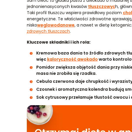
Sam owoc to gładka pasta z awokado o maślanej str
jednonienasyconych kwasów
tłuszczowyc
h, głów
Taki profil tłuszczu wspiera prawidłowy poziom
chol
energetyczne. Te właściwości zdrowotne sprawiają,
nisko
węglowodanowe
, a nawet w dietę ketogenicz
zdrowych tłuszczach
.
Kluczowe składniki i ich rola:
Kremowa baza dania to źródło zdrowych tłus
więc
kaloryczność awokado
warto kontrolow
Pomidor zwiększa objętość dania przy niskie
masa nie zrobiła się rzadka.
Cebula czerwona daje chrupkość i wyrazisty
Czosnek i aromatyczna kolendra budują smak
Sok cytrusowy przełamuje tłustość owocu i 