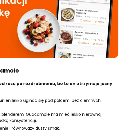
camole
od razu po rozdrobnieniu, bo to on utrzymuje jasny
Powinien lekko uginać się pod palcem, bez ciemnych,
ie blenderem. Guacamole ma mieć lekko nierówną
ładką konsystencję.
enie i równoważy tłusty smak.