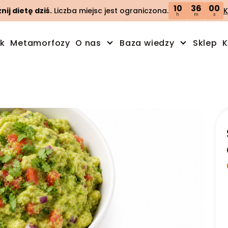
10
35
59
ij dietę dziś.
Liczba miejsc jest ograniczona.
K
h
m
s
ik
Metamorfozy
O nas
Baza wiedzy
Sklep
K