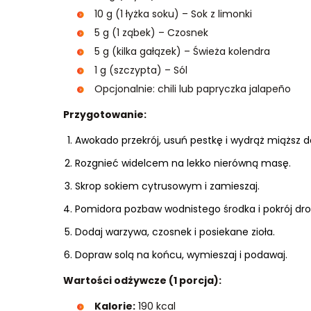
10 g (1 łyżka soku) – Sok z limonki
5 g (1 ząbek) – Czosnek
5 g (kilka gałązek) – Świeża kolendra
1 g (szczypta) – Sól
Opcjonalnie: chili lub papryczka jalapeño
Przygotowanie:
Awokado przekrój, usuń pestkę i wydrąż miąższ do
Rozgnieć widelcem na lekko nierówną masę.
Skrop sokiem cytrusowym i zamieszaj.
Pomidora pozbaw wodnistego środka i pokrój dro
Dodaj warzywa, czosnek i posiekane zioła.
Dopraw solą na końcu, wymieszaj i podawaj.
Wartości odżywcze (1 porcja):
Kalorie:
190 kcal