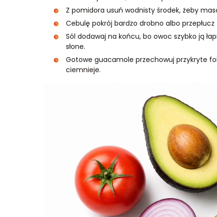
Z pomidora usuń wodnisty środek, żeby masa 
Cebulę pokrój bardzo drobno albo przepłucz 
Sól dodawaj na końcu, bo owoc szybko ją ła
słone.
Gotowe guacamole przechowuj przykryte foli
ciemnieje.