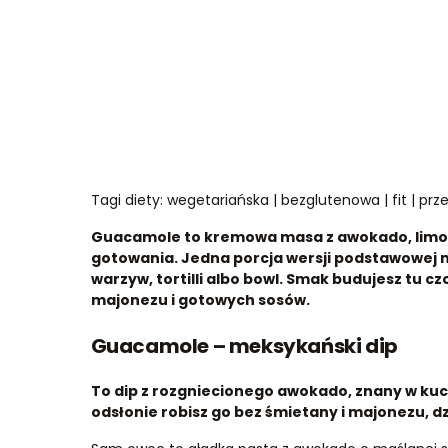
Tagi diety: wegetariańska | bezglutenowa | fit | prz
Guacamole to kremowa masa z awokado, limonki
gotowania. Jedna porcja wersji podstawowej ma
warzyw, tortilli albo bowl. Smak budujesz tu c
majonezu i gotowych sosów.
Guacamole – meksykański dip
To dip z rozgniecionego awokado, znany w kuc
odsłonie robisz go bez śmietany i majonezu, dz