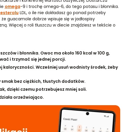
ukturze i konkretnej wartości odżywczej. Dostarcza
nie
omega
-9 i trochę omega-6, do tego potasu i błonnika.
esterolu
LDL, o ile nie dokładasz go ponad potrzeby
 że guacamole dobrze wpisuje się w jadłospisy
ną. Więcej o roli tłuszczu w diecie znajdziesz w tekście o
zczów i błonnika. Owoc ma około 160 kcal w 100 g,
ać i trzymać się jednej porcji.
j kaloryczności. Wcześniej usuń wodnisty środek, żeby
 smak bez ciężkich, tłustych dodatków.
, dzięki czemu potrzebujesz mniej soli.
działa orzeźwiająco.