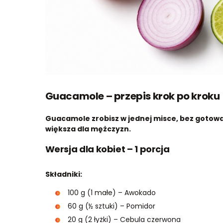
Guacamole – przepis krok po kroku
Guacamole zrobisz w jednej misce, bez gotowani
większa dla mężczyzn.
Wersja dla kobiet – 1 porcja
Składniki:
100 g (1 małe) – Awokado
60 g (½ sztuki) – Pomidor
20 g (2 łyżki) – Cebula czerwona