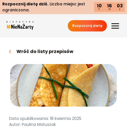
Rozpocznij dietę dziś.
Liczba miejsc jest
10
16
02
ograniczona.
h
m
s
Rozpocznij dietę
Wróć do listy przepisów
Data opublikowania: 18 kwietnia 2025
Autor: Paulina Matuszak