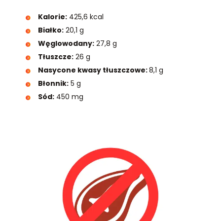
Kalorie:
425,6 kcal
Białko:
20,1 g
Węglowodany:
27,8 g
Tłuszcze:
26 g
Nasycone kwasy tłuszczowe:
8,1 g
Błonnik:
5 g
Sód:
450 mg