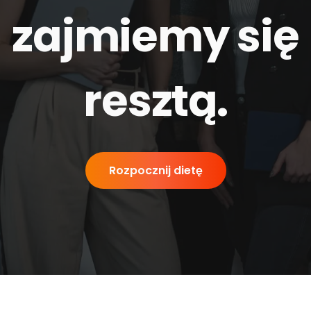
zajmiemy się
resztą
.
Rozpocznij dietę