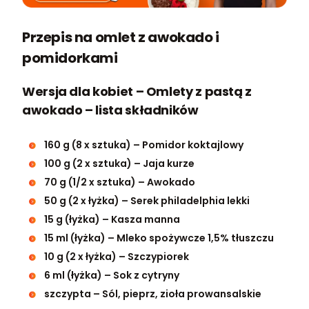
Przepis na omlet z awokado i
pomidorkami
Wersja dla kobiet – Omlety z pastą z
awokado – lista składników
160 g (8 x sztuka) – Pomidor koktajlowy
100 g (2 x sztuka) – Jaja kurze
70 g (1/2 x sztuka) – Awokado
50 g (2 x łyżka) – Serek philadelphia lekki
15 g (łyżka) – Kasza manna
15 ml (łyżka) – Mleko spożywcze 1,5% tłuszczu
10 g (2 x łyżka) – Szczypiorek
6 ml (łyżka) – Sok z cytryny
szczypta – Sól, pieprz, zioła prowansalskie