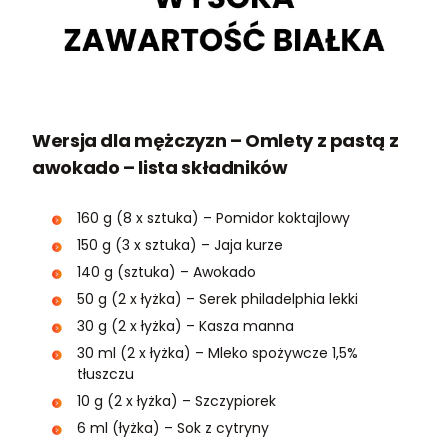
Wersja dla mężczyzn – Omlety z pastą z
awokado – lista składników
160 g (8 x sztuka) – Pomidor koktajlowy
150 g (3 x sztuka) – Jaja kurze
140 g (sztuka) – Awokado
50 g (2 x łyżka) – Serek philadelphia lekki
30 g (2 x łyżka) – Kasza manna
30 ml (2 x łyżka) – Mleko spożywcze 1,5%
tłuszczu
10 g (2 x łyżka) – Szczypiorek
6 ml (łyżka) – Sok z cytryny