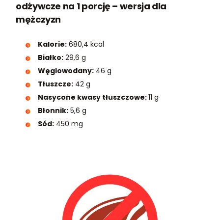
odżywcze na 1 porcję – wersja dla
mężczyzn
Kalorie:
680,4 kcal
Białko:
29,6 g
Węglowodany:
46 g
Tłuszcze:
42 g
Nasycone kwasy tłuszczowe:
11 g
Błonnik:
5,6 g
Sód:
450 mg