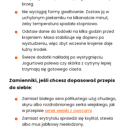
brzeg.
Nie wyciągaj formy gwałtownie. Zostaw ją w
uchylonym piekarniku na kilkanaście minut,
żeby temperatura spadała stopniowo.
Odstaw danie do lodówki na kilka godzin przed
krojeniem. Masa stabilizuje się dopiero po
wystudzeniu, więc zbyt wczesne krojenie daje
luźny środek.
Świeże dodatki nakładaj po wystygnięciu.
Jogurtowa polewa czy skórka z cytryny lepiej
trzymają się gotowego ciasta.
Zamienniki, jeśli chcesz dopasować przepis
do siebie:
Zamiast białego sera półtłustego użyj chudego,
skyru albo rozdrobnionego serka wiejskiego, jak
w przepisie
serek wiejski z owocami
.
Zamiast erytrytolu sprawdzi się ksylitol, stewia
albo mus jabłkowy niesłodzony.