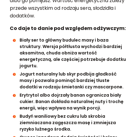
albo go pomijasz. Wartość energetyczna zależy
przede wszystkim od rodzaju sera, słodzidła i
dodatków.
Co daje to danie pod względem odżywczym:
Biały ser to główny budulec masy i baza
struktury. Wersja półtłusta wychodzi bardziej
aksamitna, chuda obniża wartość
energetyczną, ale częściej potrzebuje dodatku
jogurtu.
Jogurt naturalny lub skyr podbija gładkość
masy i pozwala pominąć bardziej tłuste
dodatki w rodzaju śmietanki czy mascarpone.
Erytrytol albo dojrzały banan ogranicza biały
cukier. Banan dokłada naturalnej nuty i trochę
energii, więc wpływa na wynik porcji.
Budyń waniliowy bez cukru lub skrobia
ziemniaczana zagęszcza masę i zmniejsza
ryzyko luźnego środka.