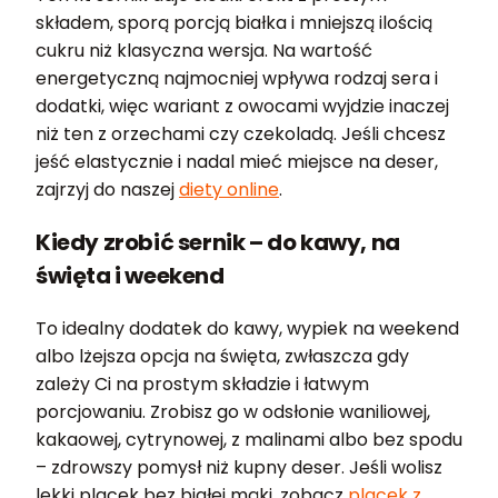
składem, sporą porcją białka i mniejszą ilością
cukru niż klasyczna wersja. Na wartość
energetyczną najmocniej wpływa rodzaj sera i
dodatki, więc wariant z owocami wyjdzie inaczej
niż ten z orzechami czy czekoladą. Jeśli chcesz
jeść elastycznie i nadal mieć miejsce na deser,
zajrzyj do naszej
diety online
.
Kiedy zrobić sernik – do kawy, na
święta i weekend
To idealny dodatek do kawy, wypiek na weekend
albo lżejsza opcja na święta, zwłaszcza gdy
zależy Ci na prostym składzie i łatwym
porcjowaniu. Zrobisz go w odsłonie waniliowej,
kakaowej, cytrynowej, z malinami albo bez spodu
– zdrowszy pomysł niż kupny deser. Jeśli wolisz
lekki placek bez białej mąki, zobacz
placek z