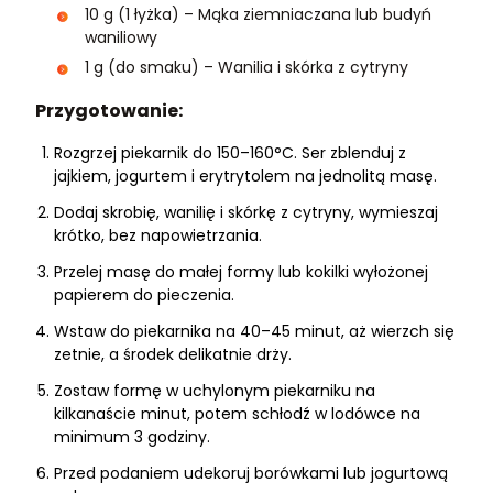
10 g (1 łyżka) – Mąka ziemniaczana lub budyń
waniliowy
1 g (do smaku) – Wanilia i skórka z cytryny
Przygotowanie:
Rozgrzej piekarnik do 150–160°C. Ser zblenduj z
jajkiem, jogurtem i erytrytolem na jednolitą masę.
Dodaj skrobię, wanilię i skórkę z cytryny, wymieszaj
krótko, bez napowietrzania.
Przelej masę do małej formy lub kokilki wyłożonej
papierem do pieczenia.
Wstaw do piekarnika na 40–45 minut, aż wierzch się
zetnie, a środek delikatnie drży.
Zostaw formę w uchylonym piekarniku na
kilkanaście minut, potem schłodź w lodówce na
minimum 3 godziny.
Przed podaniem udekoruj borówkami lub jogurtową