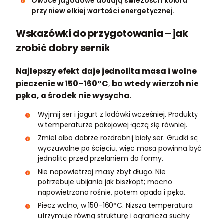
Owoce jagodowe dodają świeżości i koloru
przy niewielkiej wartości energetycznej.
Wskazówki do przygotowania – jak
zrobić dobry sernik
Najlepszy efekt daje jednolita masa i wolne
pieczenie w 150–160°C, bo wtedy wierzch nie
pęka, a środek nie wysycha.
Wyjmij ser i jogurt z lodówki wcześniej. Produkty
w temperaturze pokojowej łączą się równiej.
Zmiel albo dobrze rozdrobnij biały ser. Grudki są
wyczuwalne po ścięciu, więc masa powinna być
jednolita przed przelaniem do formy.
Nie napowietrzaj masy zbyt długo. Nie
potrzebuje ubijania jak biszkopt; mocno
napowietrzona rośnie, potem opada i pęka.
Piecz wolno, w 150–160°C. Niższa temperatura
utrzymuje równą strukturę i ogranicza suchy