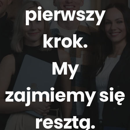
pierwszy
krok.
My
zajmiemy się
resztą
.