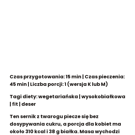
Czas przygotowania: 15 min
|
Czas pieczenia:
45 min
|
Liczba porcji: 1 (wersja K lub M)
Tagi diety: wegetariańska | wysokobiałkowa
| fit | deser
Ten sernik z twarogu piecze się bez
dosypywania cukru, a porcja dla kobiet ma
około 310 kcal i 38 g białka. Masa wychodzi