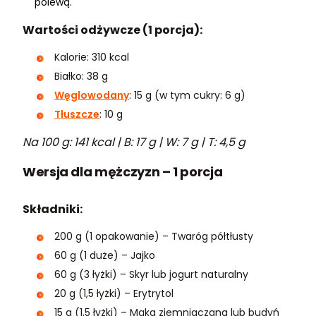
polewą.
Wartości odżywcze (1 porcja):
Kalorie: 310 kcal
Białko: 38 g
Węglowodany
: 15 g (w tym cukry: 6 g)
Tłuszcze
: 10 g
Na 100 g: 141 kcal | B: 17 g | W: 7 g | T: 4,5 g
Wersja dla mężczyzn – 1 porcja
Składniki:
200 g (1 opakowanie) – Twaróg półtłusty
60 g (1 duże) – Jajko
60 g (3 łyżki) – Skyr lub jogurt naturalny
20 g (1,5 łyżki) – Erytrytol
15 g (1,5 łyżki) – Mąka ziemniaczana lub budyń