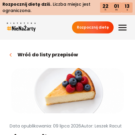
Rozpocznij dietę dziś.
Liczba miejsc jest
22
01
12
ograniczona.
h
m
s
Rozpocznij dietę
Wróć do listy przepisów
Data opublikowania: 09 lipca 2026
Autor: Leszek Racut