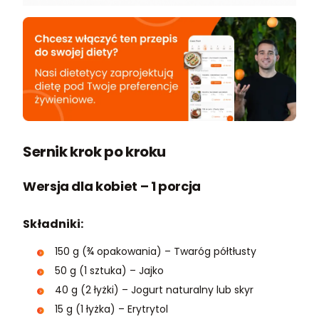
Sernik krok po kroku
Wersja dla kobiet – 1 porcja
Składniki:
150 g (¾ opakowania) – Twaróg półtłusty
50 g (1 sztuka) – Jajko
40 g (2 łyżki) – Jogurt naturalny lub skyr
15 g (1 łyżka) – Erytrytol