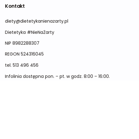
Kontakt
diety@dietetykanienazarty.pl
Dietetyka #NieNaŻarty
NIP 8982288307
REGON
524316045
tel.
513 496 456
Infolinia dostępna pon. – pt. w godz. 8:00 – 16:00.
Menu
Cennik
Dieta dla kobiet
Dieta dla mężczyzn