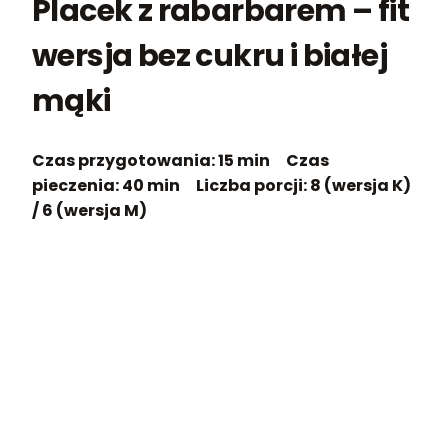
Placek z rabarbarem – fit
wersja bez cukru i białej
mąki
Czas przygotowania:
15 min
Czas
pieczenia:
40 min
Liczba porcji:
8 (wersja K)
/ 6 (wersja M)