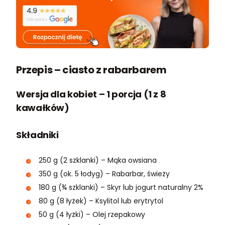
Przepis – ciasto z rabarbarem
Wersja dla kobiet – 1 porcja (1 z 8
kawałków)
Składniki
250 g (2 szklanki) – Mąka owsiana
350 g (ok. 5 łodyg) – Rabarbar, świeży
180 g (¾ szklanki) – Skyr lub jogurt naturalny 2%
80 g (8 łyżek) – Ksylitol lub erytrytol
50 g (4 łyżki) – Olej rzepakowy