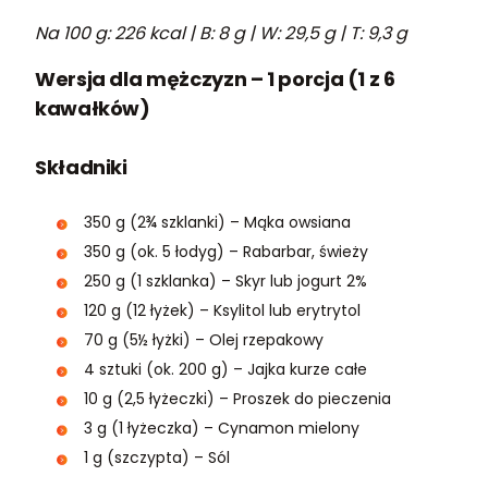
Na 100 g: 226 kcal | B: 8 g | W: 29,5 g | T: 9,3 g
Wersja dla mężczyzn – 1 porcja (1 z 6
kawałków)
Składniki
350 g (2¾ szklanki) – Mąka owsiana
350 g (ok. 5 łodyg) – Rabarbar, świeży
250 g (1 szklanka) – Skyr lub jogurt 2%
120 g (12 łyżek) – Ksylitol lub erytrytol
70 g (5½ łyżki) – Olej rzepakowy
4 sztuki (ok. 200 g) – Jajka kurze całe
10 g (2,5 łyżeczki) – Proszek do pieczenia
3 g (1 łyżeczka) – Cynamon mielony
1 g (szczypta) – Sól