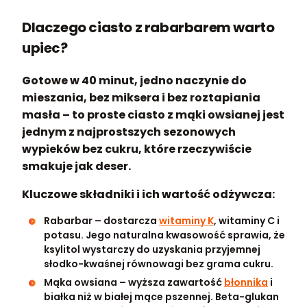
Dlaczego ciasto z rabarbarem warto
upiec?
Gotowe w 40 minut, jedno naczynie do
mieszania, bez miksera i bez roztapiania
masła – to proste ciasto z mąki owsianej jest
jednym z najprostszych sezonowych
wypieków bez cukru, które rzeczywiście
smakuje jak deser.
Kluczowe składniki i ich wartość odżywcza:
Rabarbar – dostarcza
witaminy K
, witaminy C i
potasu. Jego naturalna kwasowość sprawia, że
ksylitol wystarczy do uzyskania przyjemnej
słodko-kwaśnej równowagi bez grama cukru.
Mąka owsiana – wyższa zawartość
błonnika
i
białka niż w białej mące pszennej. Beta-glukan