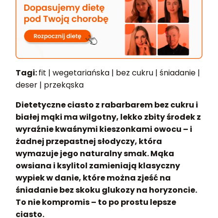
Tagi:
fit | wegetariańska | bez cukru | śniadanie |
deser | przekąska
Dietetyczne ciasto z rabarbarem bez cukru i
białej mąki ma wilgotny, lekko zbity środek z
wyraźnie kwaśnymi kieszonkami owocu – i
żadnej przepastnej słodyczy, która
wymazuje jego naturalny smak. Mąka
owsiana i ksylitol zamieniają klasyczny
wypiek w danie, które można zjeść na
śniadanie bez skoku glukozy na horyzoncie.
To nie kompromis – to po prostu lepsze
ciasto.