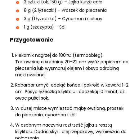
3 sztuki (ok. 150 g) – Jajka kurze całe
8 g (2 łyżeczki) – Proszek do pieczenia
3 g (1 łyżeczka) – Cynamon mielony
1 g (szczypta) – Sól
Przygotowanie
Piekarnik nagrzej do 180°C (termoobieg).
Tortownicę o średnicy 20–22 cm wyłóż papierem do
pieczenia lub wysmaruj olejem i obsyp odrobiną
mąki owsianej.
Rabarbar umyć, odciąć końce i pokroić w kawałki 1–2
cm. Posyp łyżeczką ksylitolu i odczekaj 10 minut, aż
owoc puści sok.
W dużej misce wymieszać mąkę owsianą, proszek
do pieczenia, cynamon i sól.
W osobnym naczyniu roztrześć jajka z resztą
ksylitolu. Dodać skyr i olej rzepakowy, wymieszać do
połączenia.