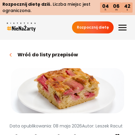
Rozpocznij dietę dziś.
Liczba miejsc jest
04
06
41
ograniczona.
h
m
s
Rozpocznij dietę
Wróć do listy przepisów
Data opublikowania: 08 maja 2026
Autor: Leszek Racut