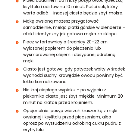
Przed dodaniem do masy posyp owoc łyżeczką
ksylitolu i odstaw na 10 minut. Puści sok, który
warto odlać – inaczej ciasto będzie zbyt mokre.
Mąkę owsianą możesz przygotować
samodzielnie, meląc płatki górskie w blenderze –
efekt identyczny jak gotowa mąka ze sklepu.
Piecz w tortownicy o średnicy 20–22 cm
wyłożonej papierem do pieczenia lub
wysmarowanej olejem i obsypanej odrobiną
mąki.
Ciasto jest gotowe, gdy patyczek wbity w środek
wychodzi suchy. Krawędzie owocu powinny być
lekko karmelizowane.
Nie kroj ciepłego wypieku – po wyjęciu z
piekarnika ciasto jest zbyt miękkie. Minimum 20
minut na kratce przed krojeniem.
Opcjonalnie: posyp wierzch kruszonką z mąki
owsianej i ksylitolu przed pieczeniem, albo
oprosz po wystudzeniu odrobiną cukru pudru z
erytrytolu.