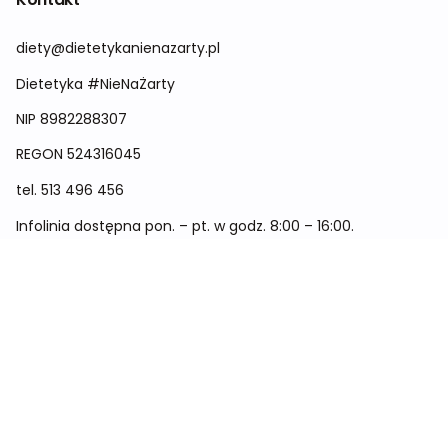
diety@dietetykanienazarty.pl
Dietetyka #NieNaŻarty
NIP 8982288307
REGON
524316045
tel.
513 496 456
Infolinia dostępna pon. – pt. w godz. 8:00 – 16:00.
Menu
Cennik
Dieta dla kobiet
Dieta dla mężczyzn
Dieta dla dzieci