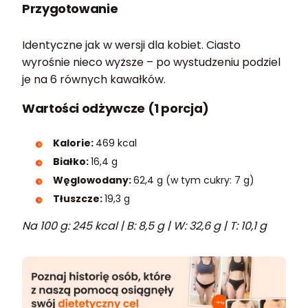
Przygotowanie
Identyczne jak w wersji dla kobiet. Ciasto
wyrośnie nieco wyższe – po wystudzeniu podziel
je na 6 równych kawałków.
Wartości odżywcze (1 porcja)
Kalorie:
469 kcal
Białko:
16,4 g
Węglowodany:
62,4 g (w tym cukry: 7 g)
Tłuszcze:
19,3 g
Na 100 g: 245 kcal | B: 8,5 g | W: 32,6 g | T: 10,1 g