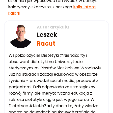
dziennie i jak wpasować ten wypiek w deficyt
kaloryczny, skorzystaj z naszego
kalkulatora
kalorii
.
Autor artykułu
Leszek
Racut
Współzałożyciel Dietetyki #NieNaŻarty i
absolwent dietetyki na Uniwersytecie
Medycznym im. Piastów Śląskich we Wrocławiu.
Już na studiach zaczął edukować w obszarze
żywienia - prowadził social media, pracował z
pacjentami. Dziś odpowiada za strategiczny
rozwój firmy, ale merytoryczna edukacja z
zakresu dietetyki ciągle jest w jego sercu. W
Dietetyce #NieNaŻarty dba o to, żeby wiedza
oparta na dowodach naukowych trafiała do