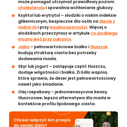
może pomagać utrzymać prawidłowy poziom
cholesterolu
i spowalnia wchłanianie glukozy.
Ksylitol lub erytrytol – słodziki o niskim indeksie
glikemicznym, bezpieczne dla osób na
diecie z
niskim IG
i przy
insulinooporności
. Więcej o
słodzikach przeczytasz w artykule
co słodkiego
można jeść przy cukrzycy
.
Jajka
– pełnowartościowe białko i
tłuszcze
budują strukturę ciasta bez potrzeby
dodawania masła.
Skyr lub jogurt – zastępuje część tłuszczu,
dodaje wilgotności i białka. Źródło wapnia,
które sprawia, że deser jest pełnowartościowy
nawet jako śniadanie.
Olej rzepakowy – jednonienasycone kwasy
tłuszczowe; lepsza alternatywa dla masła w
kontekście profilu lipidowego ciasta.