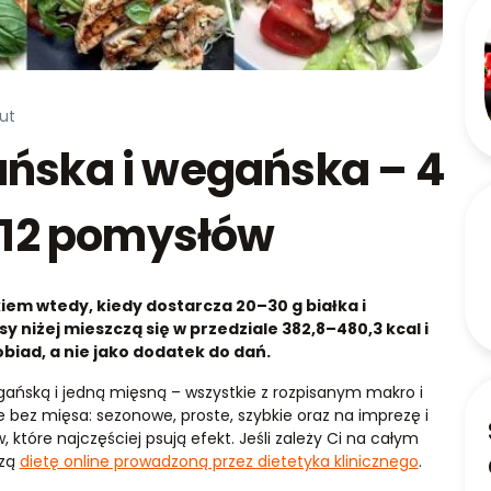
ut
ańska i wegańska – 4
i 12 pomysłów
iem wtedy, kiedy dostarcza 20–30 g białka i
y niżej mieszczą się w przedziale 382,8–480,3 kcal i
 obiad, a nie jako dodatek do dań.
gańską i jedną mięsną – wszystkie z rozpisanym makro i
 bez mięsa: sezonowe, proste, szybkie oraz na imprezę i
 które najczęściej psują efekt. Jeśli zależy Ci na całym
szą
dietę online prowadzoną przez dietetyka klinicznego
.