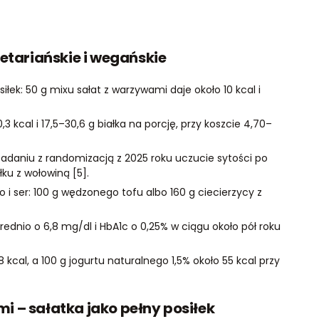
etariańskie i wegańskie
siłek: 50 g mixu sałat z warzywami daje około 10 kcal i
 kcal i 17,5–30,6 g białka na porcję, przy koszcie 4,70–
adaniu z randomizacją z 2025 roku uczucie sytości po
iłku z wołowiną [5].
i ser: 100 g wędzonego tofu albo 160 g ciecierzycy z
rednio o 6,8 mg/dl i HbA1c o 0,25% w ciągu około pół roku
 kcal, a 100 g jogurtu naturalnego 1,5% około 55 kcal przy
 – sałatka jako pełny posiłek