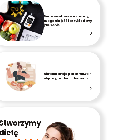
Dieta insulinowa – zasady,
czego nie jeść i przykładowy
jadłospis
Nietolerancje pokarmowe -
objawy, badania, leczenie
Stworzymy
dietę