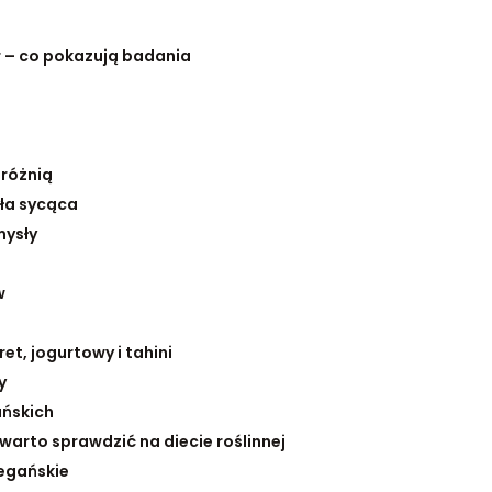
er – co pokazują badania
 różnią
yła sycąca
mysły
w
et, jogurtowy i tahini
y
ańskich
warto sprawdzić na diecie roślinnej
egańskie