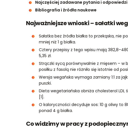
Najczęściej zadawane pytania i odpowiedzi
Bibliografia i źródła naukowe
Najważniejsze wnioski – sałatki weg
Sałatka bez źródła białka to przekąska, nie po
mniej niż 1 g białka.
Cztery przepisy z tego wpisu mają 382,8–480,3
5,35 zł.
Strączki sycą porównywalnie z mięsem – w b
posiłku z fasolą nie różniło się istotnie od pos
Wersja wegańska wymaga zamiany 1:1 za jajko 
puszki.
Dieta wegetariańska obniża cholesterol LDL ś
[1].
O kaloryczności decyduje sos: 10 g oliwy to 88
ponad 4 g białka.
Co widzimy w pracy z podopiecznymi