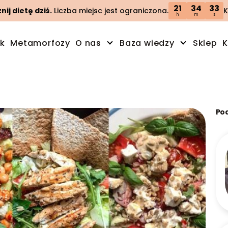
21
34
32
ij dietę dziś.
Liczba miejsc jest ograniczona.
K
h
m
s
ik
Metamorfozy
O nas
Baza wiedzy
Sklep
K
Po