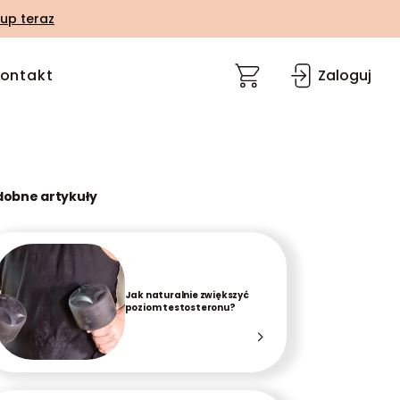
up teraz
ontakt
Zaloguj
dobne artykuły
Jak naturalnie zwiększyć
poziom testosteronu?