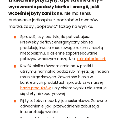
znalezienie przyczyny, a po stronie diety –
wyrównanie podaży białka i energii, jeśli
wcześniej były zaniżone.
Nie ma sensu
budowanie jadłospisu z podrobów i owoców
morza, żeby „poprawić” liczbę na wyniku.
Sprawdź, czy jesz tyle, ile potrzebujesz.
Przewlekły deficyt energetyczny obniża
produkcję kwasu moczowego razem z resztą
metabolizmu, a dzienne zapotrzebowanie
policzysz w naszym narzędziu:
kalkulator kalorii
.
Rozłóż białko równomiernie na 4 posiłki i
utrzymuj normalną podaż ryb, mięsa, jaj i nasion
roślin strączkowych. Zawartość białka w
konkretnych produktach sprawdzisz w naszej
bazie produktów
. Przy niskim wyniku nie stosuje
się diety niskopurynowej.
Pij tyle, żeby mocz był jasnosłomkowy. Zarówno
odwodnienie, jak i przewodnienie zaburzają
interpretację wyniku.