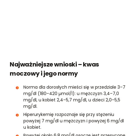
Najważniejsze wnioski – kwas
moczowy i jego normy
Norma dla dorosłych mieści się w przedziale 3–7
mg/dl (180–420 µmol/l): u mężczyzn 3,4–7,0
mg/dl, u kobiet 2,4–5,7 mg/dl, u dzieci 2,0–5,5
mg/dl.
Hiperurykemię rozpoznaje się przy stężeniu
powyżej 7 mg/dl u mężczyzn i powyżej 6 mg/dl
u kobiet.
Powyżej około 6,8 mg/dl osocze jest przesycone