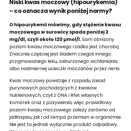
Niski kwas moczowy (hipourykemia)
– co oznacza wynik poniżej normy?
O hipourykemii mówimy, gdy stężenie kwasu
moczowego w surowicy spada poniżej 2
mg/dl, czyli około 120 µmol/l.
Sam obniżony
poziom kwasu moczowego rzadko jest chorobą.
Znacznie częściej jest śladem czegoś innego:
przyjmowanego leku, zaburzonego wchłaniania
albo nadmiernej ucieczki moczanów przez nerki.
Kwas moczowy powstaje z rozpadu zasad
purynowych pochodzących z kwasów
nukleinowych, czyli z DNA i RNA własnych
komórek oraz z pożywienia, więc prawidłowy
poziom kwasu moczowego zależy zarówno od
jadłospisu, jak i od tempa przemian w organizmie.
Nie jest to jednak wyłącznie produkt odpadowy.