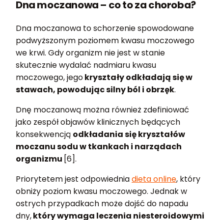
Dna moczanowa – co to za choroba?
Dna moczanowa to schorzenie spowodowane
podwyższonym poziomem kwasu moczowego
we krwi. Gdy organizm nie jest w stanie
skutecznie wydalać nadmiaru kwasu
moczowego, jego
kryształy odkładają się w
stawach, powodując silny ból i obrzęk
.
Dnę moczanową można również zdefiniować
jako zespół objawów klinicznych będących
konsekwencją
odkładania się kryształów
moczanu sodu w tkankach i narządach
organizmu
[6].
Priorytetem jest odpowiednia
dieta online
, który
obniży poziom kwasu moczowego. Jednak w
ostrych przypadkach może dojść do napadu
dny,
który wymaga leczenia niesteroidowymi