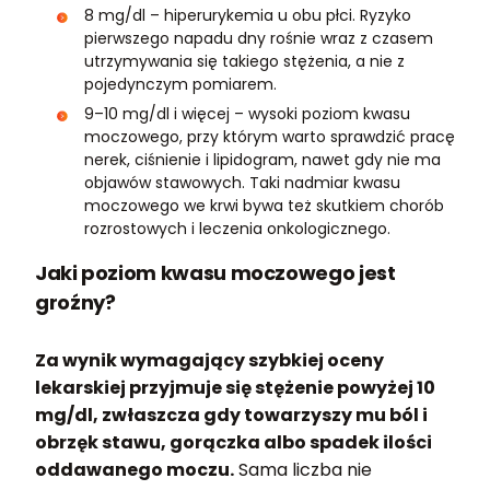
8 mg/dl – hiperurykemia u obu płci. Ryzyko
pierwszego napadu dny rośnie wraz z czasem
utrzymywania się takiego stężenia, a nie z
pojedynczym pomiarem.
9–10 mg/dl i więcej – wysoki poziom kwasu
moczowego, przy którym warto sprawdzić pracę
nerek, ciśnienie i lipidogram, nawet gdy nie ma
objawów stawowych. Taki nadmiar kwasu
moczowego we krwi bywa też skutkiem chorób
rozrostowych i leczenia onkologicznego.
Jaki poziom kwasu moczowego jest
groźny?
Za wynik wymagający szybkiej oceny
lekarskiej przyjmuje się stężenie powyżej 10
mg/dl, zwłaszcza gdy towarzyszy mu ból i
obrzęk stawu, gorączka albo spadek ilości
oddawanego moczu.
Sama liczba nie