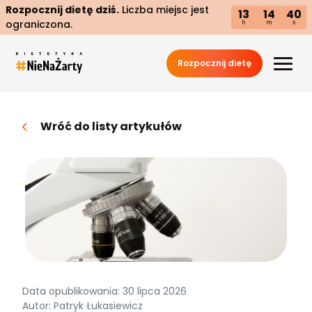
Rozpocznij dietę dziś.
Liczba miejsc jest
13
14
39
ograniczona.
h
m
s
Rozpocznij dietę
Wróć do listy artykułów
Data opublikowania: 30 lipca 2026
Autor: Patryk Łukasiewicz