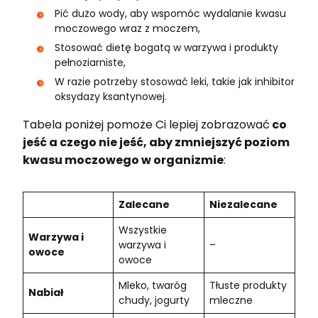
Pić dużo wody, aby wspomóc wydalanie kwasu
moczowego wraz z moczem,
Stosować dietę bogatą w warzywa i produkty
pełnoziarniste,
W razie potrzeby stosować leki, takie jak inhibitor
oksydazy ksantynowej.
Tabela poniżej pomoże Ci lepiej zobrazować
co
jeść a czego nie jeść, aby zmniejszyć poziom
kwasu moczowego w organizmie
:
Zalecane
Niezalecane
Wszystkie
Warzywa i
warzywa i
–
owoce
owoce
Mleko, twaróg
Tłuste produkty
Nabiał
chudy, jogurty
mleczne