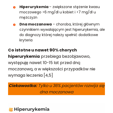
Hiperurykemia
– zwiększone stężenie kwasu
moczowego >6 mg/dl u kobiet i >7 mg/dl u
mężczyzn
Dna moczanowa
– choroba, której głównym
czynnikiem wywalającym jest hiperurykemia, ale
do diagnozy której należy spełnić dodatkowe
kryteria
Co istotne u nawet 90% chorych
hiperurykemia
przebiega bezobjawowo,
występuję nawet 10-15 lat przed dną
moczanową, a w większości przypadków nie
wymaga leczenia [4,5]
Ciekawostka:
Tylko u 36% pacjentów rozwija się
dna moczanowa