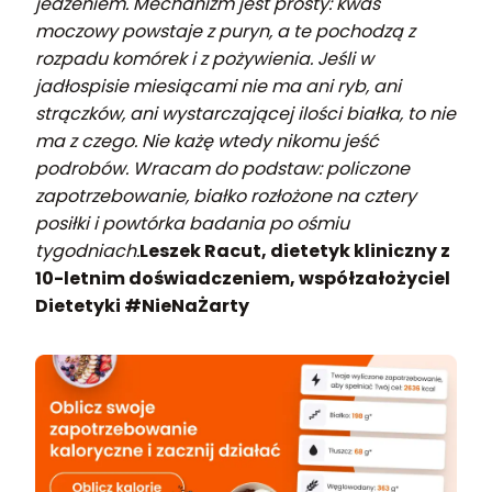
jedzeniem. Mechanizm jest prosty: kwas
moczowy powstaje z puryn, a te pochodzą z
rozpadu komórek i z pożywienia. Jeśli w
jadłospisie miesiącami nie ma ani ryb, ani
strączków, ani wystarczającej ilości białka, to nie
ma z czego. Nie każę wtedy nikomu jeść
podrobów. Wracam do podstaw: policzone
zapotrzebowanie, białko rozłożone na cztery
posiłki i powtórka badania po ośmiu
tygodniach.
Leszek Racut, dietetyk kliniczny z
10-letnim doświadczeniem, współzałożyciel
Dietetyki #NieNaŻarty