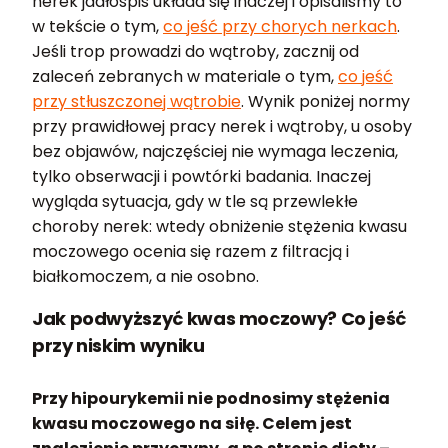
nerek jadłospis układa się inaczej i opisaliśmy to
w tekście o tym,
co jeść przy chorych nerkach
.
Jeśli trop prowadzi do wątroby, zacznij od
zaleceń zebranych w materiale o tym,
co jeść
przy stłuszczonej wątrobie
. Wynik poniżej normy
przy prawidłowej pracy nerek i wątroby, u osoby
bez objawów, najczęściej nie wymaga leczenia,
tylko obserwacji i powtórki badania. Inaczej
wygląda sytuacja, gdy w tle są przewlekłe
choroby nerek: wtedy obniżenie stężenia kwasu
moczowego ocenia się razem z filtracją i
białkomoczem, a nie osobno.
Jak podwyższyć kwas moczowy? Co jeść
przy niskim wyniku
Przy hipourykemii nie podnosimy stężenia
kwasu moczowego na siłę. Celem jest