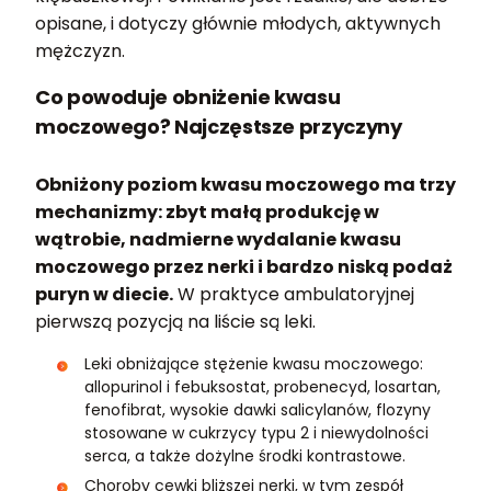
opisane, i dotyczy głównie młodych, aktywnych
mężczyzn.
Co powoduje obniżenie kwasu
moczowego? Najczęstsze przyczyny
Obniżony poziom kwasu moczowego ma trzy
mechanizmy: zbyt małą produkcję w
wątrobie, nadmierne wydalanie kwasu
moczowego przez nerki i bardzo niską podaż
puryn w diecie.
W praktyce ambulatoryjnej
pierwszą pozycją na liście są leki.
Leki obniżające stężenie kwasu moczowego:
allopurinol i febuksostat, probenecyd, losartan,
fenofibrat, wysokie dawki salicylanów, flozyny
stosowane w cukrzycy typu 2 i niewydolności
serca, a także dożylne środki kontrastowe.
Choroby cewki bliższej nerki, w tym zespół