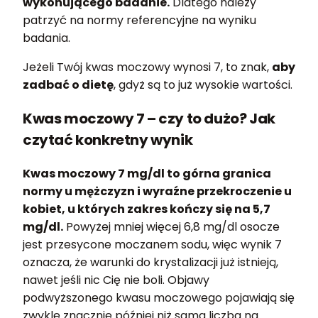
wykonującego badanie.
Dlatego należy
patrzyć na normy referencyjne na wyniku
badania.
Jeżeli Twój kwas moczowy wynosi 7, to znak,
aby
zadbać o dietę
, gdyż są to już wysokie wartości.
Kwas moczowy 7 – czy to dużo? Jak
czytać konkretny wynik
Kwas moczowy 7 mg/dl to górna granica
normy u mężczyzn i wyraźne przekroczenie u
kobiet, u których zakres kończy się na 5,7
mg/dl.
Powyżej mniej więcej 6,8 mg/dl osocze
jest przesycone moczanem sodu, więc wynik 7
oznacza, że warunki do krystalizacji już istnieją,
nawet jeśli nic Cię nie boli. Objawy
podwyższonego kwasu moczowego pojawiają się
zwykle znacznie później niż sama liczba na