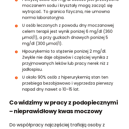
moczanem sodu i kryształy mogą zacząć się
wytrącać. To granica fizyczna, nie umowna
norma laboratoryjna.
U osób leczonych z powodu dny moczanowej
celem terapii jest wynik poniżej 6 mg/dl (360
µmol/l), a przy guzkach dnawych poniżej 5
mg/dl (300 µmol/l).
Hipourykemia to stężenie poniżej 2 mg/dl.
Zwykle nie daje objawów i częściej wynika z
przyjmowanych leków lub pracy nerek niż z
jadłospisu.
U około 90% osób z hiperurykemią stan ten
przebiega bezobjawowo i wyprzedza pierwszy
napad dny nawet o 10–15 lat.
Co widzimy w pracy z podopiecznymi
– nieprawidłowy kwas moczowy
Do współpracy najczęściej trafiają osoby z