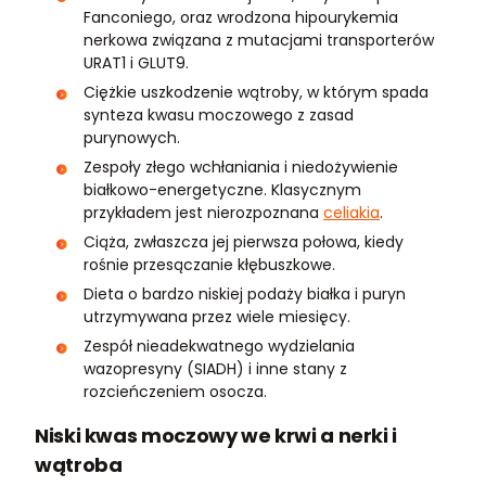
Fanconiego, oraz wrodzona hipourykemia
nerkowa związana z mutacjami transporterów
URAT1 i GLUT9.
Ciężkie uszkodzenie wątroby, w którym spada
synteza kwasu moczowego z zasad
purynowych.
Zespoły złego wchłaniania i niedożywienie
białkowo-energetyczne. Klasycznym
przykładem jest nierozpoznana
celiakia
.
Ciąża, zwłaszcza jej pierwsza połowa, kiedy
rośnie przesączanie kłębuszkowe.
Dieta o bardzo niskiej podaży białka i puryn
utrzymywana przez wiele miesięcy.
Zespół nieadekwatnego wydzielania
wazopresyny (SIADH) i inne stany z
rozcieńczeniem osocza.
Niski kwas moczowy we krwi a nerki i
wątroba