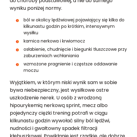
do choroby podstawowej, a nie do samego
wyniku poniżej normy.
ból w okolicy lędźwiowej pojawiający się kilka do
kilkunastu godzin po krótkim, intensywnym
wysiłku
kamica nerkowa i krwiomocz
osłabienie, chudnięcie i biegunki tłuszczowe przy
zaburzeniach wchłaniania
wzmożone pragnienie i częstsze oddawanie
moczu
Wyjątkiem, w którym niski wynik sam w sobie
bywa niebezpieczny, jest wysiłkowe ostre
uszkodzenie nerek. U osób z wrodzoną
hipourykemią nerkową sprint, mecz albo
pojedynczy ciężki trening potrafi w ciągu
kilkunastu godzin wywołać silny ból lędźwi,
nudności i gwałtowny spadek filtracji
kłębuszkowej. Powikłanie jest rzadkie, ale dobrze