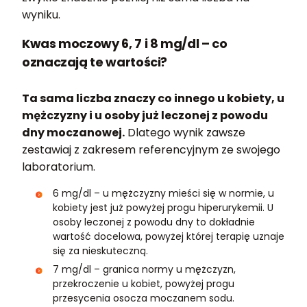
wyniku.
Kwas moczowy 6, 7 i 8 mg/dl – co
oznaczają te wartości?
Ta sama liczba znaczy co innego u kobiety, u
mężczyzny i u osoby już leczonej z powodu
dny moczanowej.
Dlatego wynik zawsze
zestawiaj z zakresem referencyjnym ze swojego
laboratorium.
6 mg/dl – u mężczyzny mieści się w normie, u
kobiety jest już powyżej progu hiperurykemii. U
osoby leczonej z powodu dny to dokładnie
wartość docelowa, powyżej której terapię uznaje
się za nieskuteczną.
7 mg/dl – granica normy u mężczyzn,
przekroczenie u kobiet, powyżej progu
przesycenia osocza moczanem sodu.