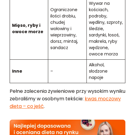
Wywar na
Ograniczone
kościach,
ilości drobiu,
podroby,
chudej
wędliny, szproty,
Mięso, ryby i
wołowiny i
śledzie,
owoce morze
wieprzowiny,
sardynki, łosoś,
dorsz, mintaj,
makrela, ryby
sandacz
wędzone,
owoce morza
Alkohol,
Inne
–
słodzone
napoje
Pełne zalecenia żywieniowe przy wysokim wyniku
zebraliśmy w osobnym tekście:
kwas moczowy
dieta – co jeść
.