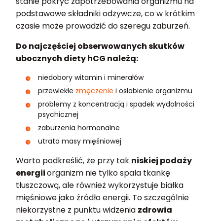
stanie pokryć zapotrzebowania organizmu na
podstawowe składniki odżywcze, co w krótkim
czasie może prowadzić do szeregu zaburzeń.
Do najczęściej obserwowanych skutków
ubocznych diety hCG należą:
niedobory witamin i minerałów
przewlekłe
zmęczenie
i osłabienie organizmu
problemy z koncentracją i spadek wydolności
psychicznej
zaburzenia hormonalne
utrata masy mięśniowej
Warto podkreślić, że przy tak
niskiej podaży
energii
organizm nie tylko spala tkankę
tłuszczową, ale również wykorzystuje białka
mięśniowe jako źródło energii. To szczególnie
niekorzystne z punktu widzenia
zdrowia