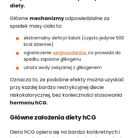
diety.
Główne
mechanizmy
odpowiedzialne za
spadek masy ciała to:
ekstremalny deficyt kalorii (często jedynie 500
kcal dziennie)
ograniczenie
węglowodanów
, co prowadzi do
spadku zapasów glikogenu
utrata wody związanej z glikogenem
Oznacza to, że podobne efekty można uzyskać
przy każdej bardzo restrykcyjnej diecie
niskokalorycznej, bez konieczności stosowania
hormonu hCG.
Główne założenia diety hCG
Dieta hCG opiera się na bardzo konkretnych i