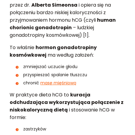
przez dr.
Alberta Simeonsa
i opiera się na
połączeniu bardzo niskiej kaloryczności z
przyjmowaniem hormonu hCG (czyli
human
chorionic gonadotropin
– ludzkiej
gonadotropiny kosmówkowej) [1].
To właśnie
hormon gonadotropiny
kosmówkowej
ma według założeń:
zmniejszać uczucie głodu
przyspieszać spalanie tłuszczu
chronić
masę mięśniową
W praktyce dieta hCG to
kuracja
odchudzająca wykorzystująca połączenie z
niskokaloryczną dietą
i stosowanie hCG w
formie:
zastrzyków