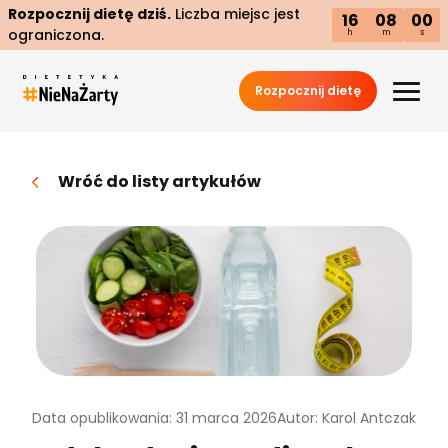
Rozpocznij dietę dziś.
Liczba miejsc jest
16
07
59
ograniczona.
h
m
s
Rozpocznij dietę
Wróć do listy artykułów
Data opublikowania: 31 marca 2026
Autor: Karol Antczak