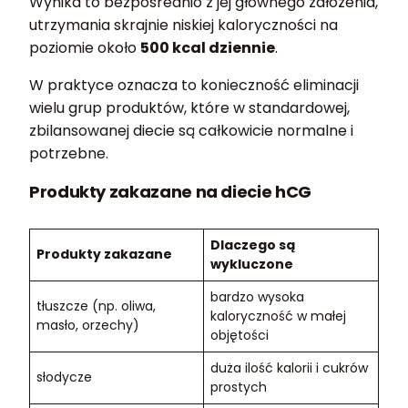
Wynika to bezpośrednio z jej głównego założenia,
utrzymania skrajnie niskiej kaloryczności na
poziomie około
500 kcal dziennie
.
W praktyce oznacza to konieczność eliminacji
wielu grup produktów, które w standardowej,
zbilansowanej diecie są całkowicie normalne i
potrzebne.
Produkty zakazane na diecie hCG
Dlaczego są
Produkty zakazane
wykluczone
bardzo wysoka
tłuszcze (np. oliwa,
kaloryczność w małej
masło, orzechy)
objętości
duża ilość kalorii i cukrów
słodycze
prostych