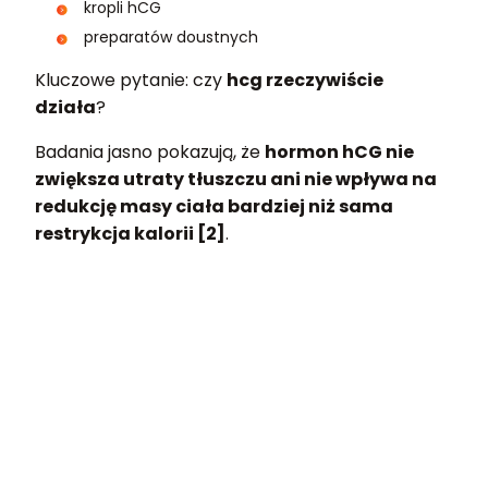
kropli hCG
preparatów doustnych
Kluczowe pytanie: czy
hcg rzeczywiście
działa
?
Badania jasno pokazują, że
hormon hCG nie
zwiększa utraty tłuszczu ani nie wpływa na
redukcję masy ciała bardziej niż sama
restrykcja kalorii [2]
.