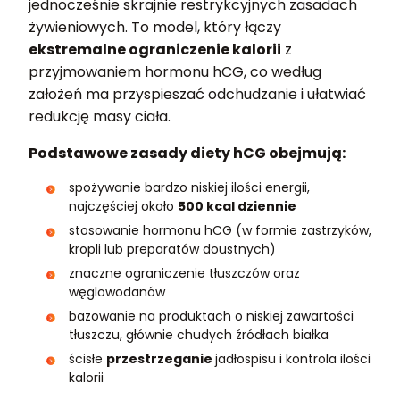
jednocześnie skrajnie restrykcyjnych zasadach
żywieniowych. To model, który łączy
ekstremalne ograniczenie kalorii
z
przyjmowaniem hormonu hCG, co według
założeń ma przyspieszać odchudzanie i ułatwiać
redukcję masy ciała.
Podstawowe zasady diety hCG obejmują:
spożywanie bardzo niskiej ilości energii,
najczęściej około
500 kcal dziennie
stosowanie hormonu hCG (w formie zastrzyków,
kropli lub preparatów doustnych)
znaczne ograniczenie tłuszczów oraz
węglowodanów
bazowanie na produktach o niskiej zawartości
tłuszczu, głównie chudych źródłach białka
ścisłe
przestrzeganie
jadłospisu i kontrola ilości
kalorii