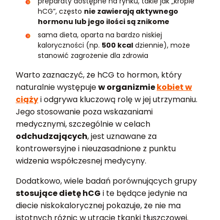
preparaty dostępne na rynku, takie jak „krople
hCG”, często
nie zawierają aktywnego
hormonu lub jego ilości są znikome
sama dieta, oparta na bardzo niskiej
kaloryczności (np.
500 kcal
dziennie), może
stanowić zagrożenie dla zdrowia
Warto zaznaczyć, że hCG to hormon, który
naturalnie występuje
w organizmie
kobiet w
ciąży
i odgrywa kluczową rolę w jej utrzymaniu.
Jego stosowanie poza wskazaniami
medycznymi, szczególnie w celach
odchudzających
, jest uznawane za
kontrowersyjne i nieuzasadnione z punktu
widzenia współczesnej medycyny.
Dodatkowo, wiele badań porównujących grupy
stosujące dietę hCG
i te będące jedynie na
diecie niskokalorycznej pokazuje, że nie ma
istotnych różnic w utracie tkanki tłuszczowej.