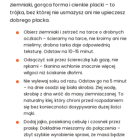
ziemniaki, gorąca forma i cienkie placki – to
trójka, bez której nie usmażysz ani nie upieczesz
dobrego placka.
Obierz ziemniaki i zetrzeć na tarce o drobnych
oczkach – ścieramy na tarce, nie kroimy ani nie
mielimy; drobna tarka daje odpowiednią
teksturę. Odstaw na 10–15 minut.
Odsączyć sok przez ściereczkę lub gazę, nie
rękami – tkanina wchłonie znacznie więcej
wilgoci niż ściskanie dłońmi.
Nie wylewaj soku od razu. Odstaw go na 5 minut
– na dnie osadzi się biała skrobia. Zlej wodę,
skrobię z dna wróć do masy ziemniaczanej. To
naturalny klej, który chroni przed rozpadaniem
się bez konieczności dosypywania dużej ilości
mąki.
Dodaj jajko, posiekaną cebulę i czosnek przez
praskę. Dokładnie mieszamy do połączenia –
zbyt szybkie wyrobienie sprawi, że masa będzie