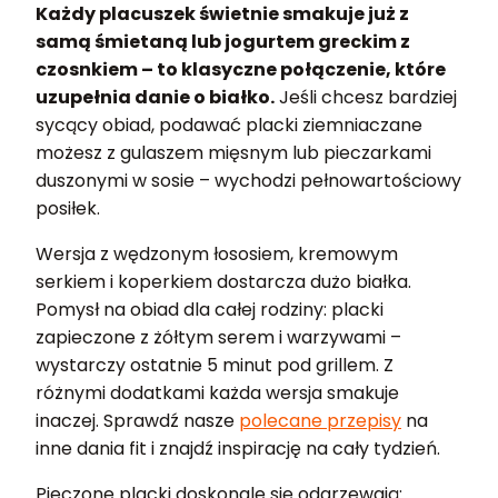
Każdy placuszek świetnie smakuje już z
samą śmietaną lub jogurtem greckim z
czosnkiem – to klasyczne połączenie, które
uzupełnia danie o białko.
Jeśli chcesz bardziej
sycący obiad, podawać placki ziemniaczane
możesz z gulaszem mięsnym lub pieczarkami
duszonymi w sosie – wychodzi pełnowartościowy
posiłek.
Wersja z wędzonym łososiem, kremowym
serkiem i koperkiem dostarcza dużo białka.
Pomysł na obiad dla całej rodziny: placki
zapieczone z żółtym serem i warzywami –
wystarczy ostatnie 5 minut pod grillem. Z
różnymi dodatkami każda wersja smakuje
inaczej. Sprawdź nasze
polecane przepisy
na
inne dania fit i znajdź inspirację na cały tydzień.
Pieczone placki doskonale się odgrzewają: