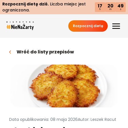
Rozpocznij dietę dziś.
Liczba miejsc jest
17
20
48
ograniczona.
h
m
s
Rozpocznij dietę
Wróć do listy przepisów
Data opublikowania: 08 maja 2026
Autor: Leszek Racut