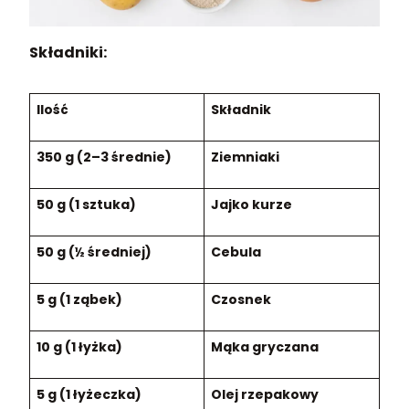
Składniki:
Ilość
Składnik
350 g (2–3 średnie)
Ziemniaki
50 g (1 sztuka)
Jajko kurze
50 g (½ średniej)
Cebula
5 g (1 ząbek)
Czosnek
10 g (1 łyżka)
Mąka gryczana
5 g (1 łyżeczka)
Olej rzepakowy