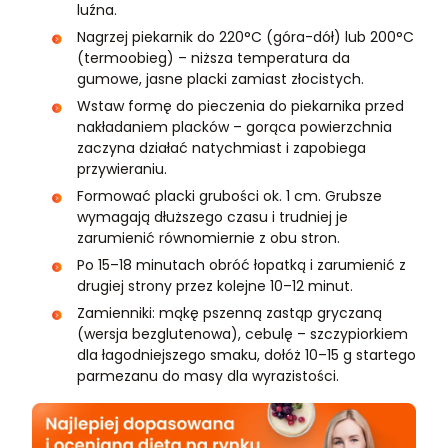
luźna.
Nagrzej piekarnik do 220°C (góra-dół) lub 200°C
(termoobieg) – niższa temperatura da
gumowe, jasne placki zamiast złocistych.
Wstaw formę do pieczenia do piekarnika przed
nakładaniem placków – gorąca powierzchnia
zaczyna działać natychmiast i zapobiega
przywieraniu.
Formować placki grubości ok. 1 cm. Grubsze
wymagają dłuższego czasu i trudniej je
zarumienić równomiernie z obu stron.
Po 15–18 minutach obróć łopatką i zarumienić z
drugiej strony przez kolejne 10–12 minut.
Zamienniki: mąkę pszenną zastąp gryczaną
(wersja bezglutenowa), cebulę – szczypiorkiem
dla łagodniejszego smaku, dołóż 10–15 g startego
parmezanu do masy dla wyrazistości.