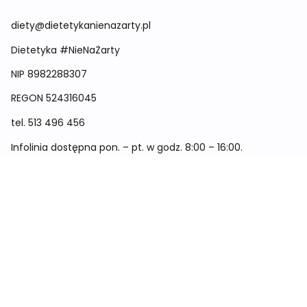
diety@dietetykanienazarty.pl
Dietetyka #NieNaŻarty
NIP 8982288307
REGON
524316045
tel.
513 496 456
Infolinia dostępna pon. – pt. w godz. 8:00 – 16:00.
Menu
Cennik
Dieta dla kobiet
Dieta dla mężczyzn
Dieta dla dzieci