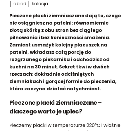
│ obiad │ kolacja
Pieczone placki ziemniaczane dają to, czego
nie osiągniesz na patelni: równomiernie
złotą skórkę z obu stron bez ciągłego
pilnowania i bez konieczności smażenia.
Zamiast usmażyć kolejny placuszek na
patelni, wkładasz całą porcję do
rozgrzanego piekarnika i odchodzisz od
kuchni na 30 minut. Sekret tkwi w dwóch
rzeczach: dokładnie odciśniętych
ziemniakach i gorącej formie do pieczenia,
która zaczyna działać natychmiast.
Pieczone placki ziemniaczane –
dlaczego warto je upiec?
Pieczemy placki w temperaturze 220°C i właśnie