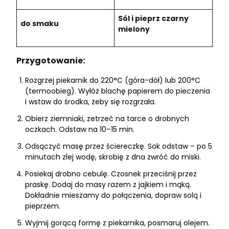
Sól i pieprz czarny
do smaku
mielony
Przygotowanie:
Rozgrzej piekarnik do 220°C (góra-dół) lub 200°C
(termoobieg). Wyłóż blachę papierem do pieczenia
i wstaw do środka, żeby się rozgrzała.
Obierz ziemniaki, zetrzeć na tarce o drobnych
oczkach. Odstaw na 10–15 min.
Odsączyć masę przez ściereczkę. Sok odstaw – po 5
minutach zlej wodę, skrobię z dna zwróć do miski.
Posiekaj drobno cebulę. Czosnek przeciśnij przez
praskę. Dodaj do masy razem z jajkiem i mąką.
Dokładnie mieszamy do połączenia, dopraw solą i
pieprzem.
Wyjmij gorącą formę z piekarnika, posmaruj olejem.