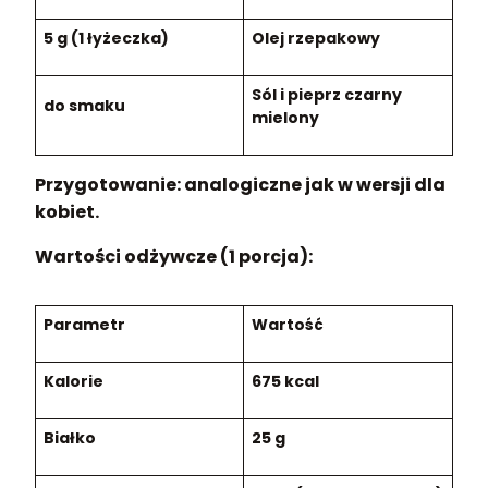
5 g (1 łyżeczka)
Olej rzepakowy
Sól i pieprz czarny
do smaku
mielony
Przygotowanie: analogiczne jak w wersji dla
kobiet.
Wartości odżywcze (1 porcja):
Parametr
Wartość
Kalorie
675 kcal
Białko
25 g