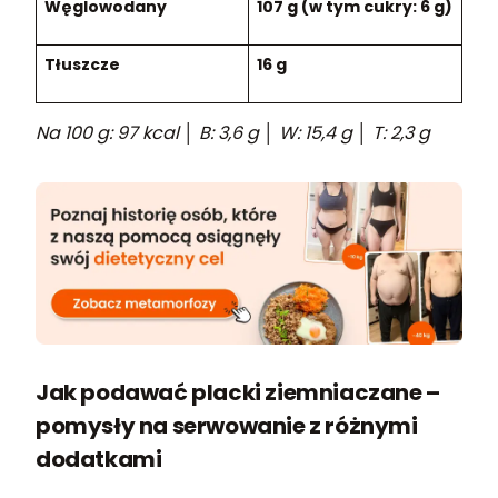
Węglowodany
107 g (w tym cukry: 6 g)
Tłuszcze
16 g
Na 100 g: 97 kcal │ B: 3,6 g │ W: 15,4 g │ T: 2,3 g
Jak podawać placki ziemniaczane –
pomysły na serwowanie z różnymi
dodatkami