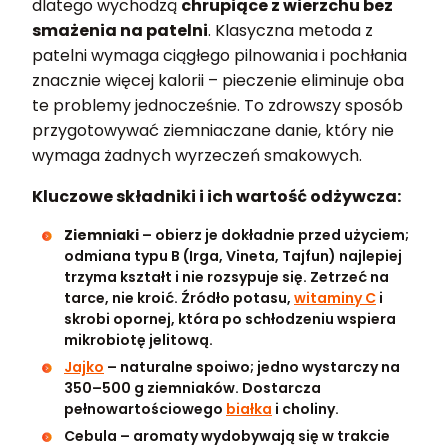
dlatego wychodzą
chrupiące z wierzchu bez
smażenia na patelni
. Klasyczna metoda z
patelni wymaga ciągłego pilnowania i pochłania
znacznie więcej kalorii – pieczenie eliminuje oba
te problemy jednocześnie. To zdrowszy sposób
przygotowywać ziemniaczane danie, który nie
wymaga żadnych wyrzeczeń smakowych.
Kluczowe składniki i ich wartość odżywcza:
Ziemniaki
– obierz je dokładnie przed użyciem;
odmiana typu B (Irga, Vineta, Tajfun) najlepiej
trzyma kształt i nie rozsypuje się. Zetrzeć na
tarce, nie kroić. Źródło potasu,
witaminy C
i
skrobi opornej, która po schłodzeniu wspiera
mikrobiotę jelitową.
Jajko
– naturalne spoiwo; jedno wystarczy na
350–500 g ziemniaków. Dostarcza
pełnowartościowego
białka
i choliny.
Cebula – aromaty wydobywają się w trakcie