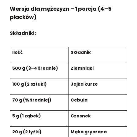
Wersja dla mężczyzn – 1 porcja (4–5
placków)
Składniki:
Ilość
Składnik
500 g (3–4 średnie)
Ziemniaki
100 g (2 sztuki)
Jajka kurze
70 g (¾ średniej)
Cebula
5 g (1 ząbek)
Czosnek
20 g (2 łyżki)
Mąka gryczana