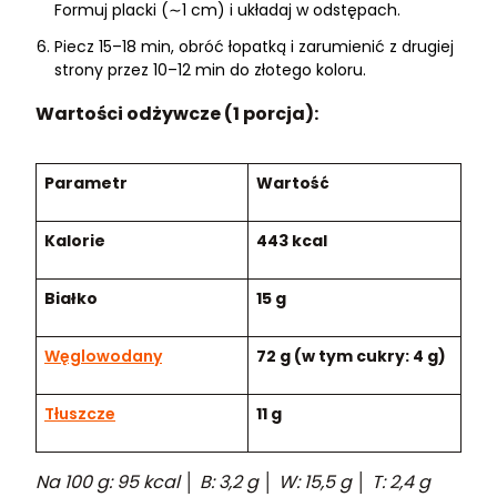
Formuj placki (∼1 cm) i układaj w odstępach.
Piecz 15–18 min, obróć łopatką i zarumienić z drugiej
strony przez 10–12 min do złotego koloru.
Wartości odżywcze (1 porcja):
Parametr
Wartość
Kalorie
443 kcal
Białko
15 g
Węglowodany
72 g (w tym cukry: 4 g)
Tłuszcze
11 g
Na 100 g: 95 kcal │ B: 3,2 g │ W: 15,5 g │ T: 2,4 g