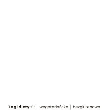
Tagi diety:
fit │ wegetariańska │ bezglutenowa