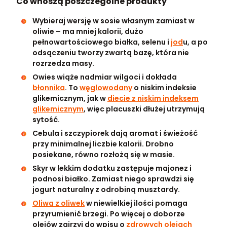
Co wnoszą poszczególne produkty
Wybieraj wersję w sosie własnym zamiast w
oliwie – ma mniej kalorii, dużo
pełnowartościowego białka, selenu i
jod
u, a po
odsączeniu tworzy zwartą bazę, która nie
rozrzedza masy.
Owies wiąże nadmiar wilgoci i dokłada
błonnika
. To
węglowodany
o niskim indeksie
glikemicznym, jak w
diecie z niskim indeksem
glikemicznym
, więc placuszki dłużej utrzymują
sytość.
Cebula i szczypiorek dają aromat i świeżość
przy minimalnej liczbie kalorii. Drobno
posiekane, równo rozłożą się w masie.
Skyr w lekkim dodatku zastępuje majonez i
podnosi białko. Zamiast niego sprawdzi się
jogurt naturalny z odrobiną musztardy.
Oliwa z oliwek
w niewielkiej ilości pomaga
przyrumienić brzegi. Po więcej o doborze
olejów zajrzyj do wpisu o
zdrowych olejach