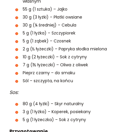
własnym
55 g (1 sztuka) – Jajko
30 g (3 łyżki) – Płatki owsiane
30 g (¼ średniej) – Cebula
5 g (1 łyżka) – Szczypiorek
5 g (1 ząbek) – Czosnek
2 g (½ łyżeczki) – Papryka słodka mielona
10 g (2 łyżeczki) – Sok z cytryny
7 g (1½ łyżeczki) – Oliwa z oliwek
Pieprz czarny – do smaku
Sól – szczypta, na końcu
Sos:
80 g (4 łyżki) – Skyr naturalny
3 g (1 łyżka) – Koperek, posiekany
5 g (1 łyżeczka) – Sok z cytryny
Przygotowanie