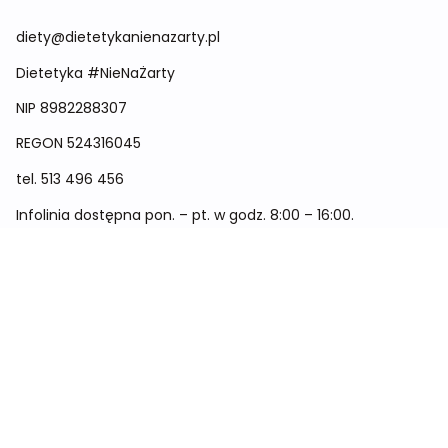
diety@dietetykanienazarty.pl
Dietetyka #NieNaŻarty
NIP 8982288307
REGON
524316045
tel.
513 496 456
Infolinia dostępna pon. – pt. w godz. 8:00 – 16:00.
Menu
Cennik
Dieta dla kobiet
Dieta dla mężczyzn
Dieta dla dzieci