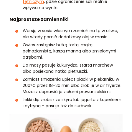
tętniczym
, gdzie ograniczenie soli realnie
wpływa na wyniki.
Najprostsze zamienniki
Wersję w sosie własnym zamień na tę w oliwie,
ale wtedy pomiń dodatkowy olej w masie.
Owies zastąpisz bułką tartą, mąką
pełnoziarnistą, kaszą manną albo zmielonymi
otrębami.
Do masy pasuje kukurydza, starta marchew
albo posiekana natka pietruszki.
Zamiast smażenia upiecz placki w piekarniku w
200°C przez 18–20 min albo zrób je w air fryerze.
Możesz doprawić je ziołami prowansalskimi.
Lekki dip zrobisz ze skyru lub jogurtu z koperkiem
i cytryną – pasuje też do surówek.