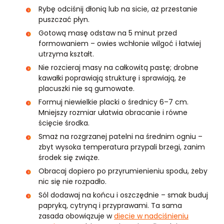
Rybę odciśnij dłonią lub na sicie, aż przestanie
puszczać płyn.
Gotową masę odstaw na 5 minut przed
formowaniem – owies wchłonie wilgoć i łatwiej
utrzyma kształt.
Nie rozcieraj masy na całkowitą pastę; drobne
kawałki poprawiają strukturę i sprawiają, że
placuszki nie są gumowate.
Formuj niewielkie placki o średnicy 6–7 cm.
Mniejszy rozmiar ułatwia obracanie i równe
ścięcie środka.
Smaż na rozgrzanej patelni na średnim ogniu –
zbyt wysoka temperatura przypali brzegi, zanim
środek się zwiąże.
Obracaj dopiero po przyrumienieniu spodu, żeby
nic się nie rozpadło.
Sól dodawaj na końcu i oszczędnie – smak buduj
papryką, cytryną i przyprawami. Ta sama
zasada obowiązuje w
diecie w nadciśnieniu