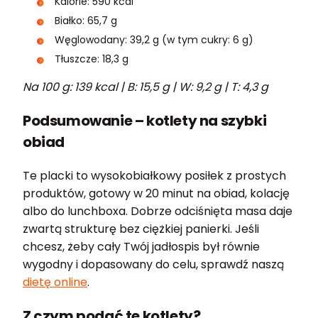
Kalorie: 590 kcal
Białko: 65,7 g
Węglowodany: 39,2 g (w tym cukry: 6 g)
Tłuszcze: 18,3 g
Na 100 g: 139 kcal | B: 15,5 g | W: 9,2 g | T: 4,3 g
Podsumowanie – kotlety na szybki
obiad
Te placki to wysokobiałkowy posiłek z prostych
produktów, gotowy w 20 minut na obiad, kolację
albo do lunchboxa. Dobrze odciśnięta masa daje
zwartą strukturę bez ciężkiej panierki. Jeśli
chcesz, żeby cały Twój jadłospis był równie
wygodny i dopasowany do celu, sprawdź naszą
dietę online
.
Z czym podać te kotlety?