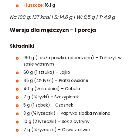
Tłuszcze
: 16,1 g
Na 100 g: 137 kcal | B: 14,6 g | W: 8,5 g | T: 4,9 g
Wersja dla mężczyzn – 1 porcja
Składniki
160 g (1 duża puszka, odcedzona) – Tuńczyk w
sosie własnym
60 g (1 sztuka) – Jajko
45 g (4½ łyżki) – Płatki owsiane
40 g (⅓ średniej) – Cebula
7 g (1½ łyżki) – Szczypiorek
5 g (1 ząbek) – Czosnek
3 g (¾ łyżeczki) – Papryka słodka mielona
10 g (2 łyżeczki) – Sok z cytryny
7 g (1½ łyżeczki) – Oliwa z oliwek