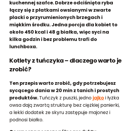
kuchennej szafce. Dobrze odciśnięta ryba
łączy się z płatkami owsianymi w zwarte
placki o przyrumienionych brzegach i
miękkim środku. Jedna porcja dla kobiet to
około 450 kcal i 48 g białka, więc syci na
kilka godzin i bez problemu trafi do
lunchboxa.
Kotlety z tuńczyka – dlaczego warto je
zrobić?
Ten przepis warto zrobić, gdy potrzebujesz
sycącego dania w 20 min z tanich i prostych
produktów.
Tuńczyk z puszki, jedno
jajko
i łyżka
owsa dają zwartą strukturę bez ciężkiej panierki,
a lekki dodatek ze skyru zastępuje majonez i
podnosi białko.