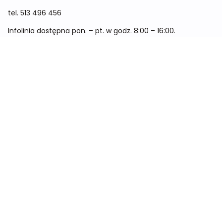
tel.
513 496 456
Infolinia dostępna pon. – pt. w godz. 8:00 – 16:00.
Menu
Cennik
Dieta dla kobiet
Dieta dla mężczyzn
Dieta dla dzieci
Dieta dla dwóch osób
Dieta dla kobiet w ciąży
Metamorfozy
Sklep