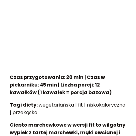
Czas przygotowania: 20 min
|
Czas w
piekarniku: 45 min
|
Liczba porcji: 12
kawałków (1 kawałek = porcja bazowa)
Tagi diety:
wegetariańska | fit | niskokaloryczna
| przekąska
Ciasto marchewkowe w wersji fit to wilgotny
wypiek z tartej marchewki, mąki owsianej i