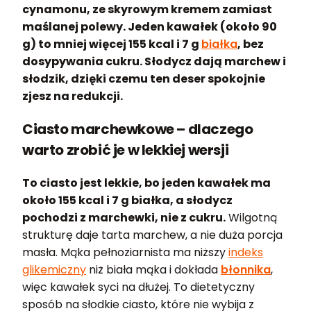
cynamonu, ze skyrowym kremem zamiast
maślanej polewy. Jeden kawałek (około 90
g) to mniej więcej 155 kcal i 7 g
białka
, bez
dosypywania cukru. Słodycz dają marchew i
słodzik, dzięki czemu ten deser spokojnie
zjesz na redukcji.
Ciasto marchewkowe – dlaczego
warto zrobić je w lekkiej wersji
To ciasto jest lekkie, bo jeden kawałek ma
około 155 kcal i 7 g białka, a słodycz
pochodzi z marchewki, nie z cukru.
Wilgotną
strukturę daje tarta marchew, a nie duża porcja
masła. Mąka pełnoziarnista ma niższy
indeks
glikemiczny
niż biała mąka i dokłada
błonnika
,
więc kawałek syci na dłużej. To dietetyczny
sposób na słodkie ciasto, które nie wybija z