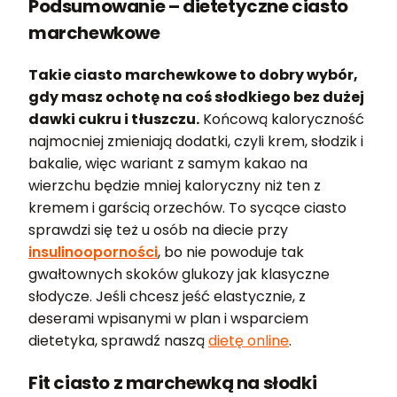
Podsumowanie – dietetyczne ciasto
marchewkowe
Takie ciasto marchewkowe to dobry wybór,
gdy masz ochotę na coś słodkiego bez dużej
dawki cukru i tłuszczu.
Końcową kaloryczność
najmocniej zmieniają dodatki, czyli krem, słodzik i
bakalie, więc wariant z samym kakao na
wierzchu będzie mniej kaloryczny niż ten z
kremem i garścią orzechów. To sycące ciasto
sprawdzi się też u osób na diecie przy
insulinooporności
, bo nie powoduje tak
gwałtownych skoków glukozy jak klasyczne
słodycze. Jeśli chcesz jeść elastycznie, z
deserami wpisanymi w plan i wsparciem
dietetyka, sprawdź naszą
dietę online
.
Fit ciasto z marchewką na słodki