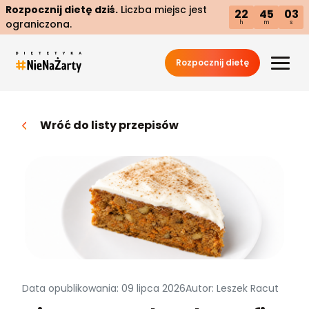
Rozpocznij dietę dziś.
Liczba miejsc jest
22
45
02
ograniczona.
h
m
s
Rozpocznij dietę
Wróć do listy przepisów
Data opublikowania: 09 lipca 2026
Autor: Leszek Racut