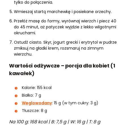
tylko do połączenia.
Wmieszaj startą marchewkę i posiekane orzechy.
Przełóż masę do formy, wyrównaj wierzch i piecz 40
do 45 minut, aż patyczek wyjdzie z lekko wilgotnymi
okruchami.
Ostudź ciasto. Skyr, jogurt grecki i erytrytol w pudrze
zmiksuj na gładki krem, rozsmaruj na zimnym
wierzchu.
Wartości odżywcze – porcja dla kobiet (1
kawałek)
Kalorie: 155 kcal
Białko: 7 g
Węglowodany
: 15 g (w tym cukry: 3 g)
Tłuszcze: 8 g
Na 100 g: 168 kcal | B: 7,5 g | W: 16 g | T: 8 g