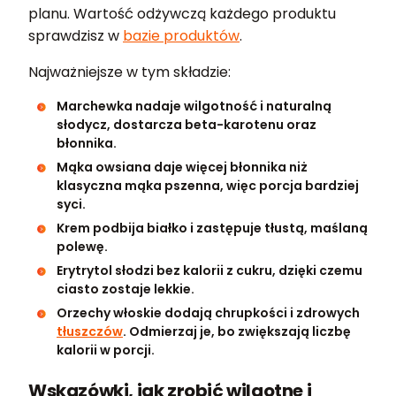
planu. Wartość odżywczą każdego produktu
sprawdzisz w
bazie produktów
.
Najważniejsze w tym składzie:
Marchewka nadaje wilgotność i naturalną
słodycz, dostarcza beta-karotenu oraz
błonnika.
Mąka owsiana daje więcej błonnika niż
klasyczna mąka pszenna, więc porcja bardziej
syci.
Krem podbija białko i zastępuje tłustą, maślaną
polewę.
Erytrytol słodzi bez kalorii z cukru, dzięki czemu
ciasto zostaje lekkie.
Orzechy włoskie dodają chrupkości i zdrowych
tłuszczów
. Odmierzaj je, bo zwiększają liczbę
kalorii w porcji.
Wskazówki, jak zrobić wilgotne i