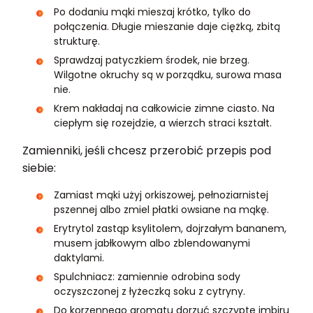
Po dodaniu mąki mieszaj krótko, tylko do
połączenia. Długie mieszanie daje ciężką, zbitą
strukturę.
Sprawdzaj patyczkiem środek, nie brzeg.
Wilgotne okruchy są w porządku, surowa masa
nie.
Krem nakładaj na całkowicie zimne ciasto. Na
ciepłym się rozejdzie, a wierzch straci kształt.
Zamienniki, jeśli chcesz przerobić przepis pod
siebie:
Zamiast mąki użyj orkiszowej, pełnoziarnistej
pszennej albo zmiel płatki owsiane na mąkę.
Erytrytol zastąp ksylitolem, dojrzałym bananem,
musem jabłkowym albo zblendowanymi
daktylami.
Spulchniacz: zamiennie odrobina sody
oczyszczonej z łyżeczką soku z cytryny.
Do korzennego aromatu dorzuć szczyptę imbiru