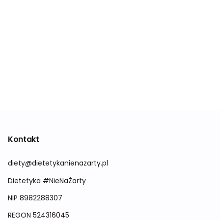
Kontakt
diety@dietetykanienazarty.pl
Dietetyka #NieNaŻarty
NIP 8982288307
REGON
524316045