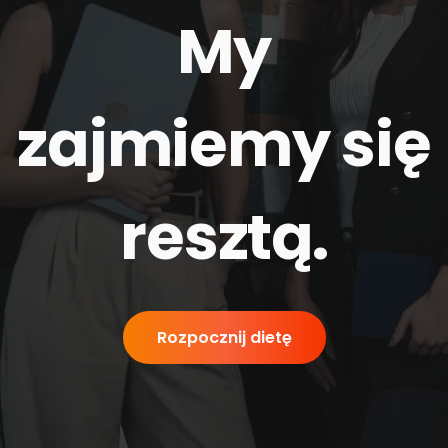
My
zajmiemy się
resztą
.
Rozpocznij dietę