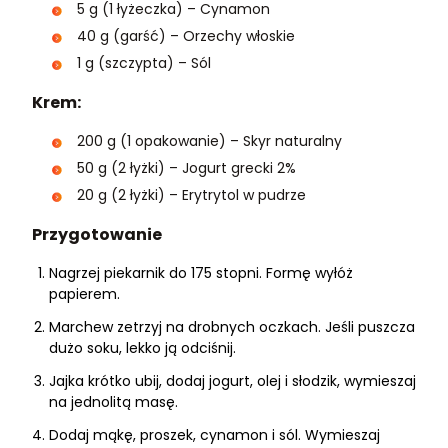
5 g (1 łyżeczka) – Cynamon
40 g (garść) – Orzechy włoskie
1 g (szczypta) – Sól
Krem:
200 g (1 opakowanie) – Skyr naturalny
50 g (2 łyżki) – Jogurt grecki 2%
20 g (2 łyżki) – Erytrytol w pudrze
Przygotowanie
Nagrzej piekarnik do 175 stopni. Formę wyłóż
papierem.
Marchew zetrzyj na drobnych oczkach. Jeśli puszcza
dużo soku, lekko ją odciśnij.
Jajka krótko ubij, dodaj jogurt, olej i słodzik, wymieszaj
na jednolitą masę.
Dodaj mąkę, proszek, cynamon i sól. Wymieszaj