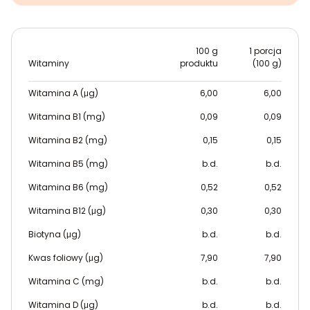
100 g
1 porcja
Witaminy
produktu
(100 g)
Witamina A (μg)
6,00
6,00
Witamina B1 (mg)
0,09
0,09
Witamina B2 (mg)
0,15
0,15
Witamina B5 (mg)
b.d.
b.d.
Witamina B6 (mg)
0,52
0,52
Witamina B12 (μg)
0,30
0,30
Biotyna (μg)
b.d.
b.d.
Kwas foliowy (μg)
7,90
7,90
Witamina C (mg)
b.d.
b.d.
Witamina D (μg)
b.d.
b.d.