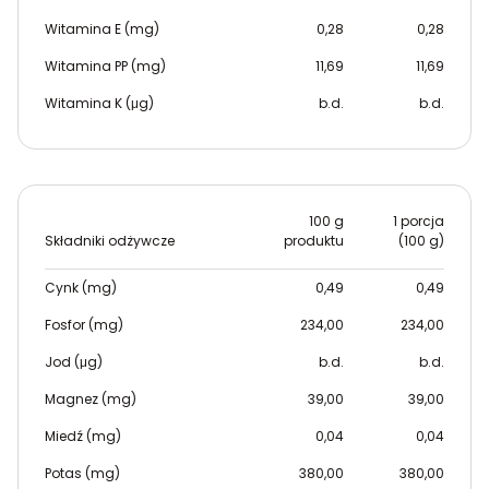
Witamina E (mg)
0,28
0,28
Witamina PP (mg)
11,69
11,69
Witamina K (μg)
b.d.
b.d.
100 g
1 porcja
Składniki odżywcze
produktu
(100 g)
Cynk (mg)
0,49
0,49
Fosfor (mg)
234,00
234,00
Jod (μg)
b.d.
b.d.
Magnez (mg)
39,00
39,00
Miedź (mg)
0,04
0,04
Potas (mg)
380,00
380,00