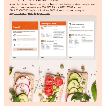
zamian otrzymam treści cyfrowe.
Administratorem Twoich danych osobowych jest Dietetyka Nienażarty Sp. z o.o.
z siedzibą we Wrocławiu. KRS: 0001016099, NIP: 8982288307, REGON:
52431604500000, kapitał zakładowy 6 000 zł. Zapoznaj się z naszym
Regulaminem
i
Polityką Prywatności
.