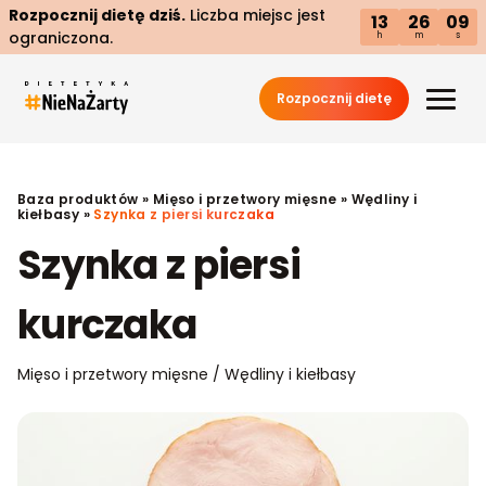
Rozpocznij dietę dziś.
Liczba miejsc jest
13
26
08
ograniczona.
h
m
s
Rozpocznij dietę
Baza produktów
»
Mięso i przetwory mięsne
»
Wędliny i
kiełbasy
»
Szynka z piersi kurczaka
Szynka z piersi
kurczaka
Mięso i przetwory mięsne / Wędliny i kiełbasy