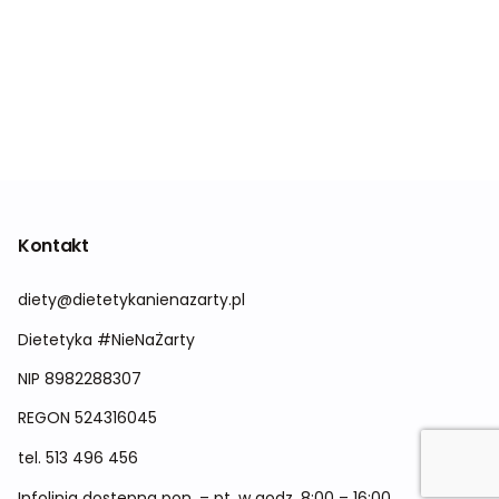
Kontakt
diety@dietetykanienazarty.pl
Dietetyka #NieNaŻarty
NIP 8982288307
REGON
524316045
tel.
513 496 456
Infolinia dostępna pon. – pt. w godz. 8:00 – 16:00.