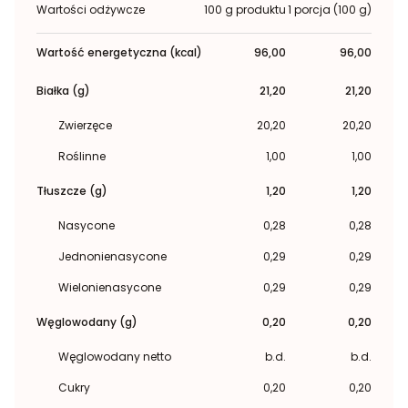
Wartości odżywcze
100 g produktu
1 porcja (100 g)
Wartość energetyczna (kcal)
96,00
96,00
Białka (g)
21,20
21,20
Zwierzęce
20,20
20,20
Roślinne
1,00
1,00
Tłuszcze (g)
1,20
1,20
Nasycone
0,28
0,28
Jednonienasycone
0,29
0,29
Wielonienasycone
0,29
0,29
Węglowodany (g)
0,20
0,20
Węglowodany netto
b.d.
b.d.
Cukry
0,20
0,20