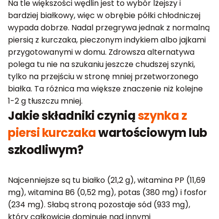
Na tle większości wędlin jest to wybór lżejszy i
bardziej białkowy, więc w obrębie półki chłodniczej
wypada dobrze. Nadal przegrywa jednak z normalną
piersią z kurczaka, pieczonym indykiem albo jajkami
przygotowanymi w domu. Zdrowsza alternatywa
polega tu nie na szukaniu jeszcze chudszej szynki,
tylko na przejściu w stronę mniej przetworzonego
białka. Ta różnica ma większe znaczenie niż kolejne
1-2 g tłuszczu mniej.
Jakie składniki czynią
szynka z
piersi kurczaka
wartościowym lub
szkodliwym?
Najcenniejsze są tu białko (21,2 g), witamina PP (11,69
mg), witamina B6 (0,52 mg), potas (380 mg) i fosfor
(234 mg). Słabą stroną pozostaje sód (933 mg),
który całkowicie dominuje nad innymi