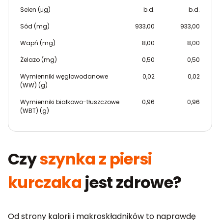
Selen (μg)
b.d.
b.d.
Sód (mg)
933,00
933,00
Wapń (mg)
8,00
8,00
Żelazo (mg)
0,50
0,50
Wymienniki węglowodanowe
0,02
0,02
(WW) (g)
Wymienniki białkowo-tłuszczowe
0,96
0,96
(WBT) (g)
Czy
szynka z piersi
kurczaka
jest zdrowe?
Od strony kalorii i makroskładników to naprawdę