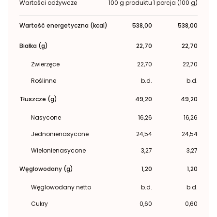
Wartości odżywcze
100 g produktu
1 porcja (100 g)
Wartość energetyczna (kcal)
538,00
538,00
Białka (g)
22,70
22,70
Zwierzęce
22,70
22,70
Roślinne
b.d.
b.d.
Tłuszcze (g)
49,20
49,20
Nasycone
16,26
16,26
Jednonienasycone
24,54
24,54
Wielonienasycone
3,27
3,27
Węglowodany (g)
1,20
1,20
Węglowodany netto
b.d.
b.d.
Cukry
0,60
0,60