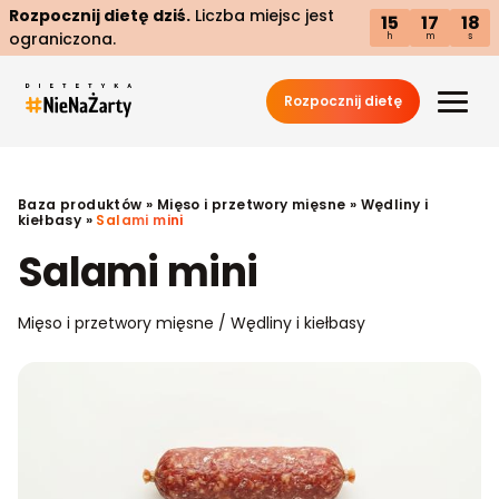
Rozpocznij dietę dziś.
Liczba miejsc jest
15
17
17
ograniczona.
h
m
s
Rozpocznij dietę
Baza produktów
»
Mięso i przetwory mięsne
»
Wędliny i
kiełbasy
»
Salami mini
Salami mini
Mięso i przetwory mięsne / Wędliny i kiełbasy