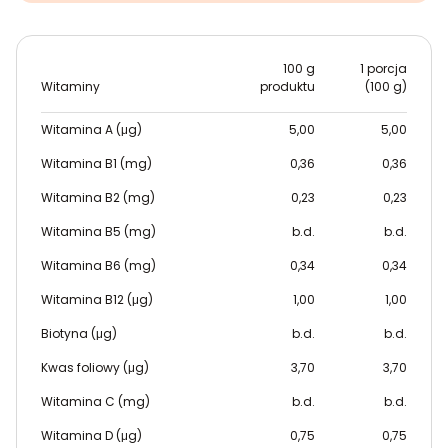
100 g
1 porcja
Witaminy
produktu
(100 g)
Witamina A (μg)
5,00
5,00
Witamina B1 (mg)
0,36
0,36
Witamina B2 (mg)
0,23
0,23
Witamina B5 (mg)
b.d.
b.d.
Witamina B6 (mg)
0,34
0,34
Witamina B12 (μg)
1,00
1,00
Biotyna (μg)
b.d.
b.d.
Kwas foliowy (μg)
3,70
3,70
Witamina C (mg)
b.d.
b.d.
Witamina D (μg)
0,75
0,75