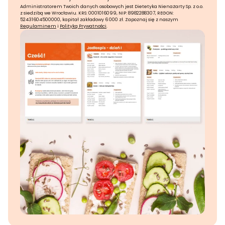
Administratorem Twoich danych osobowych jest Dietetyka Nienażarty Sp. z o.o.
z siedzibą we Wrocławiu. KRS: 0001016099, NIP: 8982288307, REGON:
52431604500000, kapitał zakładowy 6 000 zł. Zapoznaj się z naszym
Regulaminem
i
Polityką Prywatności
.