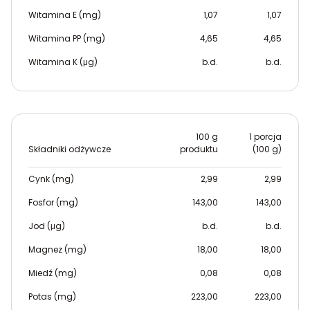
Witamina E (mg)
1,07
1,07
Witamina PP (mg)
4,65
4,65
Witamina K (μg)
b.d.
b.d.
100 g
1 porcja
Składniki odżywcze
produktu
(100 g)
Cynk (mg)
2,99
2,99
Fosfor (mg)
143,00
143,00
Jod (μg)
b.d.
b.d.
Magnez (mg)
18,00
18,00
Miedź (mg)
0,08
0,08
Potas (mg)
223,00
223,00