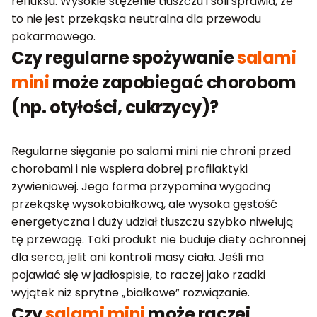
refluksu. Wysokie stężenie tłuszczu i soli sprawia, że
to nie jest przekąska neutralna dla przewodu
pokarmowego.
Czy regularne spożywanie
salami
mini
może zapobiegać chorobom
(np. otyłości, cukrzycy)?
Regularne sięganie po salami mini nie chroni przed
chorobami i nie wspiera dobrej profilaktyki
żywieniowej. Jego forma przypomina wygodną
przekąskę wysokobiałkową, ale wysoka gęstość
energetyczna i duży udział tłuszczu szybko niwelują
tę przewagę. Taki produkt nie buduje diety ochronnej
dla serca, jelit ani kontroli masy ciała. Jeśli ma
pojawiać się w jadłospisie, to raczej jako rzadki
wyjątek niż sprytne „białkowe” rozwiązanie.
Czy
salami mini
może raczej