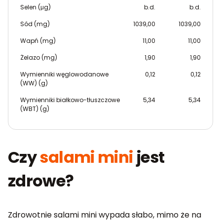
Selen (μg)
b.d.
b.d.
Sód (mg)
1039,00
1039,00
Wapń (mg)
11,00
11,00
Żelazo (mg)
1,90
1,90
Wymienniki węglowodanowe
0,12
0,12
(WW) (g)
Wymienniki białkowo-tłuszczowe
5,34
5,34
(WBT) (g)
Czy
salami mini
jest
zdrowe?
Zdrowotnie salami mini wypada słabo, mimo że na