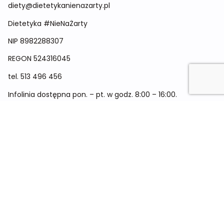
diety@dietetykanienazarty.pl
Dietetyka #NieNaŻarty
NIP 8982288307
REGON
524316045
tel.
513 496 456
Infolinia dostępna pon. – pt. w godz. 8:00 – 16:00.
Menu
Cennik
Dieta dla kobiet
Dieta dla mężczyzn
Dieta dla dzieci
Dieta dla dwóch osób