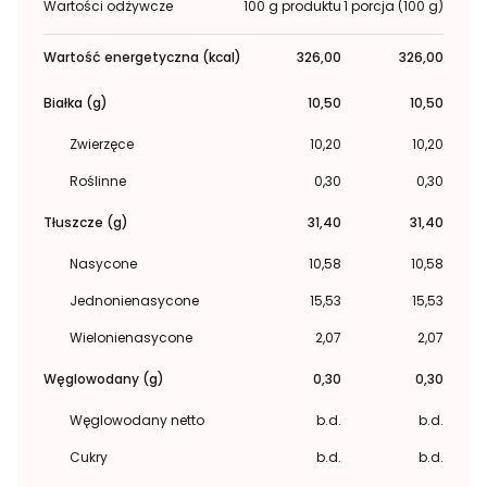
Wartości odżywcze
100 g produktu
1 porcja (100 g)
Wartość energetyczna (kcal)
326,00
326,00
Białka (g)
10,50
10,50
Zwierzęce
10,20
10,20
Roślinne
0,30
0,30
Tłuszcze (g)
31,40
31,40
Nasycone
10,58
10,58
Jednonienasycone
15,53
15,53
Wielonienasycone
2,07
2,07
Węglowodany (g)
0,30
0,30
Węglowodany netto
b.d.
b.d.
Cukry
b.d.
b.d.