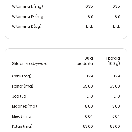
Witamina E (mg)
0,35
0,35
Witamina PP (mg)
1,68
1,68
Witamina K (μg)
b.d.
b.d.
100 g
1 porcja
Składniki odżywcze
produktu
(100 g)
Cynk (mg)
1,29
1,29
Fosfor (mg)
55,00
55,00
Jod (μg)
2,10
2,10
Magnez (mg)
8,00
8,00
Miedź (mg)
0,04
0,04
Potas (mg)
83,00
83,00