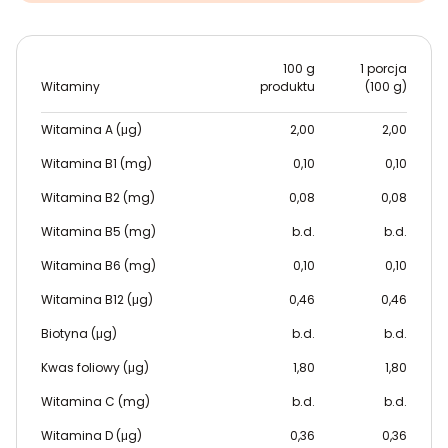
100 g
1 porcja
Witaminy
produktu
(100 g)
Witamina A (μg)
2,00
2,00
Witamina B1 (mg)
0,10
0,10
Witamina B2 (mg)
0,08
0,08
Witamina B5 (mg)
b.d.
b.d.
Witamina B6 (mg)
0,10
0,10
Witamina B12 (μg)
0,46
0,46
Biotyna (μg)
b.d.
b.d.
Kwas foliowy (μg)
1,80
1,80
Witamina C (mg)
b.d.
b.d.
Witamina D (μg)
0,36
0,36