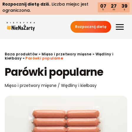
Rozpocznij dietę dziś.
Liczba miejsc jest
07
27
38
ograniczona.
h
m
s
Rozpocznij dietę
Baza produktów
»
Mięso i przetwory mięsne
»
Wędliny i
kiełbasy
»
Parówki popularne
Parówki popularne
Mięso i przetwory mięsne / Wędliny i kiełbasy