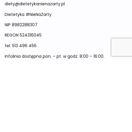
diety@dietetykanienazarty.pl
Dietetyka #NieNaŻarty
NIP 8982288307
REGON
524316045
tel.
513 496 456
Infolinia dostępna pon. – pt. w godz. 8:00 – 16:00.
Menu
Cennik
Dieta dla kobiet
Dieta dla mężczyzn
Dieta dla dzieci
Dieta dla dwóch osób