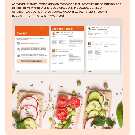
Administratorem Twoich danych osobowych jest Dietetyka Nienażarty Sp. z o.o.
z siedzibą we Wrocławiu. KRS: 0001016099, NIP: 8982288307, REGON:
52431604500000, kapitał zakładowy 6 000 zł. Zapoznaj się z naszym
Regulaminem
i
Polityką Prywatności
.