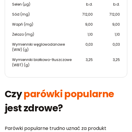
Selen (μg)
b.d.
b.d.
Sód (mg)
712,00
712,00
Wapń (mg)
9,00
9,00
Żelazo (mg)
1,10
1,10
Wymienniki węglowodanowe
0,03
0,03
(WW) (g)
Wymienniki białkowo-tłuszczowe
3,25
3,25
(WBT) (g)
Czy
parówki popularne
jest zdrowe?
Parówki popularne trudno uznać za produkt