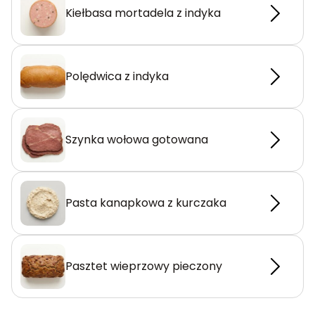
Kiełbasa mortadela z indyka
Polędwica z indyka
Szynka wołowa gotowana
Pasta kanapkowa z kurczaka
Pasztet wieprzowy pieczony