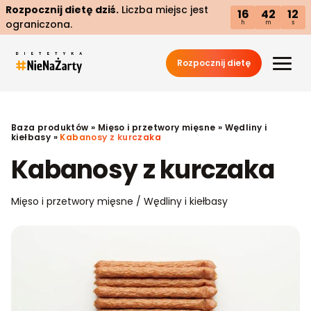
Rozpocznij dietę dziś.
Liczba miejsc jest
16
42
11
ograniczona.
h
m
s
Rozpocznij dietę
Baza produktów
»
Mięso i przetwory mięsne
»
Wędliny i
kiełbasy
»
Kabanosy z kurczaka
Kabanosy z kurczaka
Mięso i przetwory mięsne / Wędliny i kiełbasy