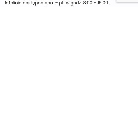
Infolinia dostępna pon. – pt. w godz. 8:00 – 16:00.
Menu
Cennik
Dieta dla kobiet
Dieta dla mężczyzn
Dieta dla dzieci
Dieta dla dwóch osób
Dieta dla kobiet w ciąży
Metamorfozy
Sklep
Kontakt
O nas