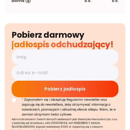
Błonnik (g)
b.d.
b.d.
Pobierz darmowy
jadłospis odchudzający!
*
Zapoznałem się i akceptuję Regulamin newsletter oraz
zapisuję się do newslettera, żeby otrzymywać informację o
nowościach, promocjach i aktualnej ofercie sklepu. Wiem, że w
zamian otrzymam treści cyfrowe.
Administratorem Twoich danych osobowych jest Dietetyka Nienażarty Sp. z o.o.
z siedzibą we Wrocławiu. KRS: 0001016099, NIP: 8982288307, REGON:
52431604500000, kapitał zakładowy 6 000 zł. Zapoznaj się z naszym