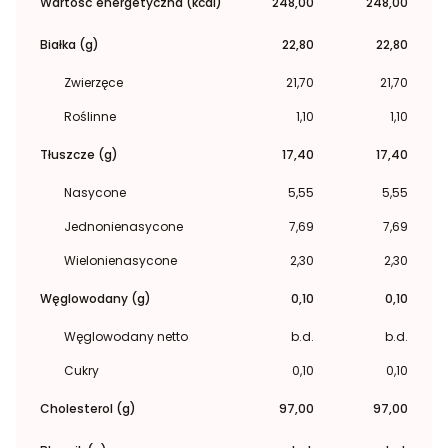
Wartość energetyczna (kcal)
248,00
248,00
Białka (g)
22,80
22,80
Zwierzęce
21,70
21,70
Roślinne
1,10
1,10
Tłuszcze (g)
17,40
17,40
Nasycone
5,55
5,55
Jednonienasycone
7,69
7,69
Wielonienasycone
2,30
2,30
Węglowodany (g)
0,10
0,10
Węglowodany netto
b.d.
b.d.
Cukry
0,10
0,10
Cholesterol (g)
97,00
97,00