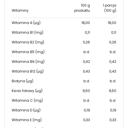
100 g
1 porcja
Witaminy
produktu
(100 g)
Witamina A (μg)
18,00
18,00
Witamina B1 (mg)
0,11
0,11
Witamina B2 (mg)
0,26
0,26
Witamina B5 (mg)
b.d.
b.d.
Witamina B6 (mg)
0,42
0,42
Witamina B12 (μg)
0,43
0,43
Biotyna (μg)
b.d.
b.d.
Kwas foliowy (μg)
9,50
9,50
Witamina C (mg)
b.d.
b.d.
Witamina D (μg)
0,19
0,19
Witamina E (mg)
0,33
0,33