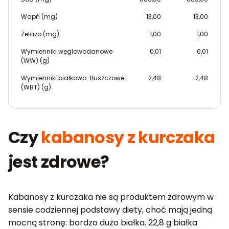
Wapń (mg)
13,00
13,00
Żelazo (mg)
1,00
1,00
Wymienniki węglowodanowe
0,01
0,01
(WW) (g)
Wymienniki białkowo-tłuszczowe
2,48
2,48
(WBT) (g)
Czy
kabanosy z kurczaka
jest zdrowe?
Kabanosy z kurczaka nie są produktem zdrowym w
sensie codziennej podstawy diety, choć mają jedną
mocną stronę: bardzo dużo białka. 22,8 g białka