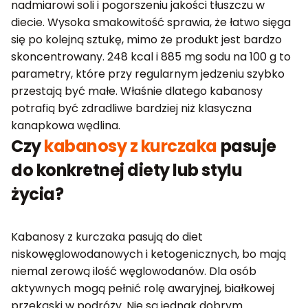
nadmiarowi soli i pogorszeniu jakości tłuszczu w
diecie. Wysoka smakowitość sprawia, że łatwo sięga
się po kolejną sztukę, mimo że produkt jest bardzo
skoncentrowany. 248 kcal i 885 mg sodu na 100 g to
parametry, które przy regularnym jedzeniu szybko
przestają być małe. Właśnie dlatego kabanosy
potrafią być zdradliwe bardziej niż klasyczna
kanapkowa wędlina.
Czy
kabanosy z kurczaka
pasuje
do konkretnej diety lub stylu
życia?
Kabanosy z kurczaka pasują do diet
niskowęglowodanowych i ketogenicznych, bo mają
niemal zerową ilość węglowodanów. Dla osób
aktywnych mogą pełnić rolę awaryjnej, białkowej
przekąski w podróży. Nie są jednak dobrym