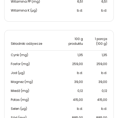
Witamina PP (mg)
6,51
6,51
Witamina K (μg)
b.d.
b.d.
100 g
1 porcja
Składniki odżywcze
produktu
(100 g)
Cynk (mg)
1,35
1,35
Fosfor (mg)
259,00
259,00
Jod (μg)
b.d.
b.d.
Magnez (mg)
39,00
39,00
Miedź (mg)
0,12
0,12
Potas (mg)
415,00
415,00
Selen (μg)
b.d.
b.d.
Sód (mg)
885,00
885,00