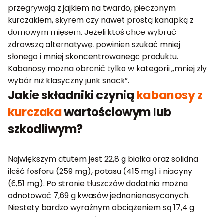
przegrywają z jajkiem na twardo, pieczonym
kurczakiem, skyrem czy nawet prostą kanapką z
domowym mięsem. Jeżeli ktoś chce wybrać
zdrowszą alternatywę, powinien szukać mniej
słonego i mniej skoncentrowanego produktu.
Kabanosy można obronić tylko w kategorii „mniej zły
wybór niż klasyczny junk snack”.
Jakie składniki czynią
kabanosy z
kurczaka
wartościowym lub
szkodliwym?
Największym atutem jest 22,8 g białka oraz solidna
ilość fosforu (259 mg), potasu (415 mg) i niacyny
(6,51 mg). Po stronie tłuszczów dodatnio można
odnotować 7,69 g kwasów jednonienasyconych.
Niestety bardzo wyraźnym obciążeniem są 17,4 g