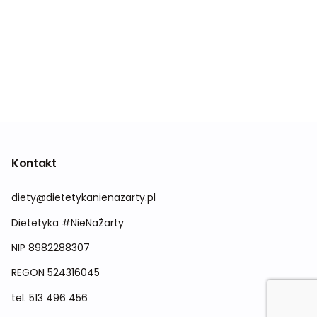
Kontakt
diety@dietetykanienazarty.pl
Dietetyka #NieNaŻarty
NIP 8982288307
REGON
524316045
tel.
513 496 456