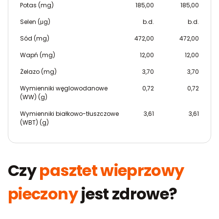
Potas (mg)
185,00
185,00
Selen (μg)
b.d.
b.d.
Sód (mg)
472,00
472,00
Wapń (mg)
12,00
12,00
Żelazo (mg)
3,70
3,70
Wymienniki węglowodanowe
0,72
0,72
(WW) (g)
Wymienniki białkowo-tłuszczowe
3,61
3,61
(WBT) (g)
Czy
pasztet wieprzowy
pieczony
jest zdrowe?