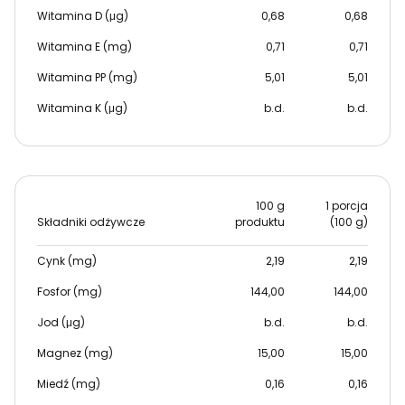
Witamina D (μg)
0,68
0,68
Witamina E (mg)
0,71
0,71
Witamina PP (mg)
5,01
5,01
Witamina K (μg)
b.d.
b.d.
100 g
1 porcja
Składniki odżywcze
produktu
(100 g)
Cynk (mg)
2,19
2,19
Fosfor (mg)
144,00
144,00
Jod (μg)
b.d.
b.d.
Magnez (mg)
15,00
15,00
Miedź (mg)
0,16
0,16