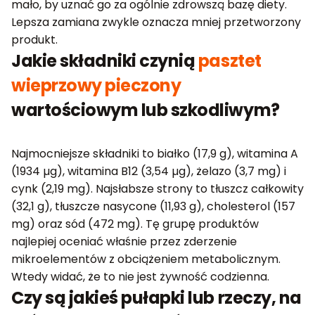
mało, by uznać go za ogólnie zdrowszą bazę diety.
Lepsza zamiana zwykle oznacza mniej przetworzony
produkt.
Jakie składniki czynią
pasztet
wieprzowy pieczony
wartościowym lub szkodliwym?
Najmocniejsze składniki to białko (17,9 g), witamina A
(1934 µg), witamina B12 (3,54 µg), żelazo (3,7 mg) i
cynk (2,19 mg). Najsłabsze strony to tłuszcz całkowity
(32,1 g), tłuszcze nasycone (11,93 g), cholesterol (157
mg) oraz sód (472 mg). Tę grupę produktów
najlepiej oceniać właśnie przez zderzenie
mikroelementów z obciążeniem metabolicznym.
Wtedy widać, że to nie jest żywność codzienna.
Czy są jakieś pułapki lub rzeczy, na