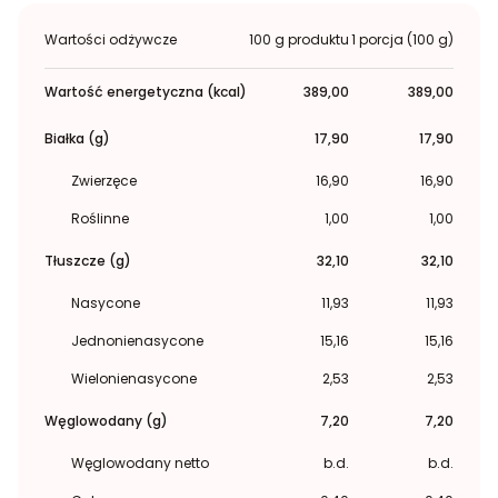
Wartości odżywcze
100 g produktu
1 porcja (100 g)
Wartość energetyczna (kcal)
389,00
389,00
Białka (g)
17,90
17,90
Zwierzęce
16,90
16,90
Roślinne
1,00
1,00
Tłuszcze (g)
32,10
32,10
Nasycone
11,93
11,93
Jednonienasycone
15,16
15,16
Wielonienasycone
2,53
2,53
Węglowodany (g)
7,20
7,20
Węglowodany netto
b.d.
b.d.