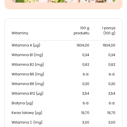
100 g
1 porcja
Witaminy
produktu
(100 g)
Witamina A (μg)
1934,00
1934,00
Witamina B1 (mg)
0,34
0,34
Witamina B2 (mg)
0,62
0,62
Witamina B5 (mg)
b.d.
b.d.
Witamina B6 (mg)
0,30
0,30
Witamina B12 (μg)
3,54
3,54
Biotyna (μg)
b.d.
b.d.
Kwas foliowy (μg)
19,70
19,70
Witamina C (mg)
3,00
3,00