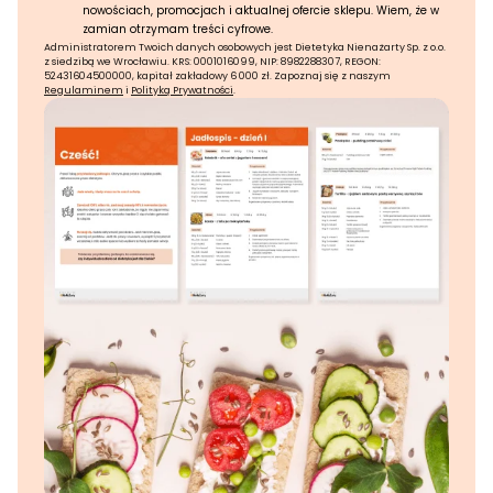
nowościach, promocjach i aktualnej ofercie sklepu. Wiem, że w
zamian otrzymam treści cyfrowe.
Administratorem Twoich danych osobowych jest Dietetyka Nienażarty Sp. z o.o.
z siedzibą we Wrocławiu. KRS: 0001016099, NIP: 8982288307, REGON:
52431604500000, kapitał zakładowy 6 000 zł. Zapoznaj się z naszym
Regulaminem
i
Polityką Prywatności
.