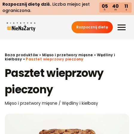
Rozpocznij dietę dziś.
Liczba miejsc jest
05
40
11
ograniczona.
h
m
s
Rozpocznij dietę
Baza produktów
»
Mięso i przetwory mięsne
»
Wędliny i
kiełbasy
»
Pasztet wieprzowy pieczony
Pasztet wieprzowy
pieczony
Mięso i przetwory mięsne / Wędliny i kiełbasy