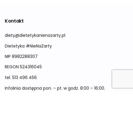
Kontakt
diety@dietetykanienazarty.pl
Dietetyka #NieNaŻarty
NIP 8982288307
REGON
524316045
tel.
513 496 456
Infolinia dostępna pon. – pt. w godz. 8:00 – 16:00.
Menu
Cennik
Dieta dla kobiet