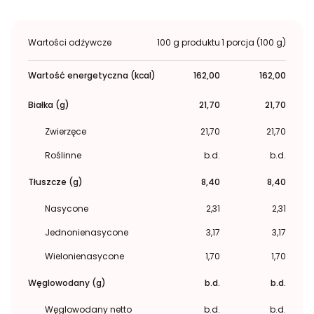
Wartości odżywcze
100 g produktu
1 porcja (100 g)
Wartość energetyczna (kcal)
162,00
162,00
Białka (g)
21,70
21,70
Zwierzęce
21,70
21,70
Roślinne
b.d.
b.d.
Tłuszcze (g)
8,40
8,40
Nasycone
2,31
2,31
Jednonienasycone
3,17
3,17
Wielonienasycone
1,70
1,70
Węglowodany (g)
b.d.
b.d.
Węglowodany netto
b.d.
b.d.