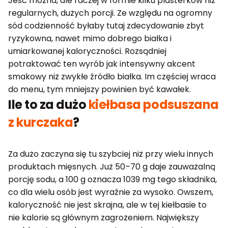
Jeść można, ale raczej w formie kilku plasterków niż
regularnych, dużych porcji. Ze względu na ogromny
sód codzienność byłaby tutaj zdecydowanie zbyt
ryzykowna, nawet mimo dobrego białka i
umiarkowanej kaloryczności. Rozsądniej
potraktować ten wyrób jak intensywny akcent
smakowy niż zwykłe źródło białka. Im częściej wraca
do menu, tym mniejszy powinien być kawałek.
Ile to za dużo
kiełbasa podsuszana
z kurczaka
?
Za dużo zaczyna się tu szybciej niż przy wielu innych
produktach mięsnych. Już 50–70 g daje zauważalną
porcję sodu, a 100 g oznacza 1039 mg tego składnika,
co dla wielu osób jest wyraźnie za wysoko. Owszem,
kaloryczność nie jest skrajna, ale w tej kiełbasie to
nie kalorie są głównym zagrożeniem. Największy