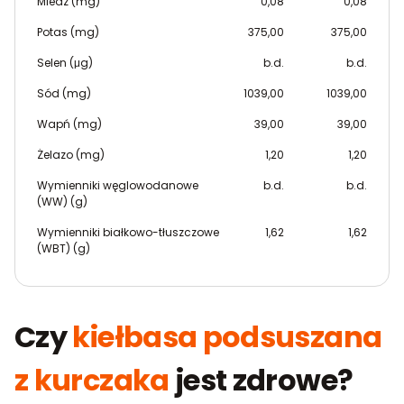
Miedź (mg)
0,08
0,08
Potas (mg)
375,00
375,00
Selen (μg)
b.d.
b.d.
Sód (mg)
1039,00
1039,00
Wapń (mg)
39,00
39,00
Żelazo (mg)
1,20
1,20
Wymienniki węglowodanowe
b.d.
b.d.
(WW) (g)
Wymienniki białkowo-tłuszczowe
1,62
1,62
(WBT) (g)
Czy
kiełbasa podsuszana
z kurczaka
jest zdrowe?