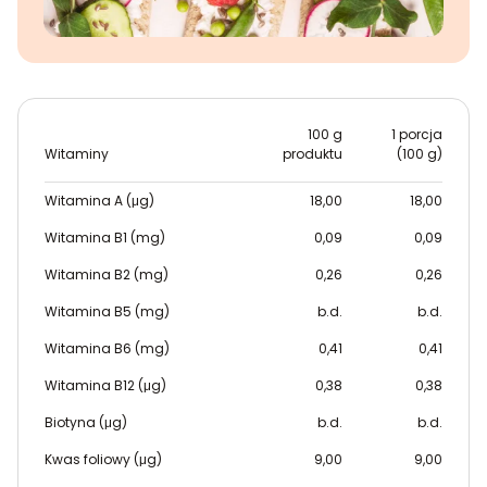
100 g
1 porcja
Witaminy
produktu
(100 g)
Witamina A (μg)
18,00
18,00
Witamina B1 (mg)
0,09
0,09
Witamina B2 (mg)
0,26
0,26
Witamina B5 (mg)
b.d.
b.d.
Witamina B6 (mg)
0,41
0,41
Witamina B12 (μg)
0,38
0,38
Biotyna (μg)
b.d.
b.d.
Kwas foliowy (μg)
9,00
9,00