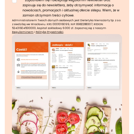
*
Zapoznałem się i akceptuję Regulamin newsletter oraz
zapisuję się do newslettera, żeby otrzymywać informację o
nowościach, promocjach i aktualnej ofercie sklepu. Wiem, że w
zamian otrzymam treści cyfrowe.
Administratorem Twoich danych osobowych jest Dietetyka Nienażarty Sp. z o.o.
z siedzibą we Wrocławiu. KRS: 0001016099, NIP: 8982288307, REGON:
52431604500000, kapitał zakładowy 6 000 zł. Zapoznaj się z naszym
Regulaminem
i
Polityką Prywatności
.