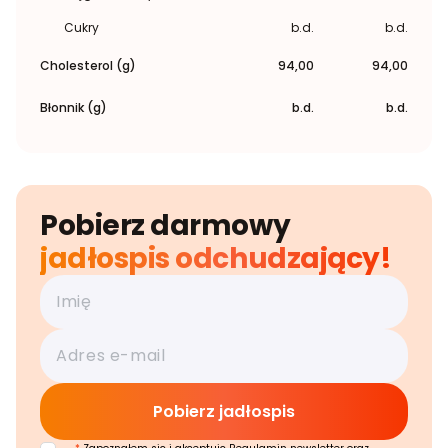
Cukry
b.d.
b.d.
Cholesterol (g)
94,00
94,00
Błonnik (g)
b.d.
b.d.
Pobierz darmowy
jadłospis odchudzający!