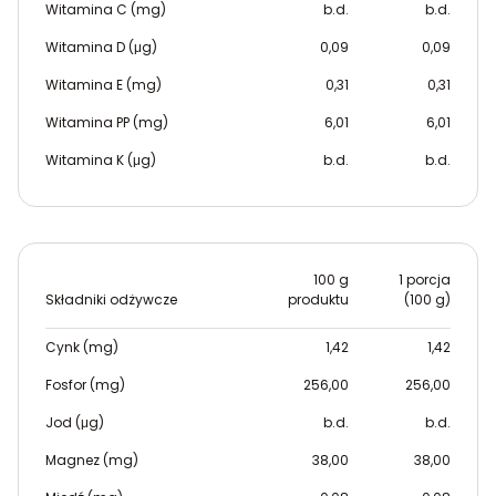
Witamina C (mg)
b.d.
b.d.
Witamina D (μg)
0,09
0,09
Witamina E (mg)
0,31
0,31
Witamina PP (mg)
6,01
6,01
Witamina K (μg)
b.d.
b.d.
100 g
1 porcja
Składniki odżywcze
produktu
(100 g)
Cynk (mg)
1,42
1,42
Fosfor (mg)
256,00
256,00
Jod (μg)
b.d.
b.d.
Magnez (mg)
38,00
38,00