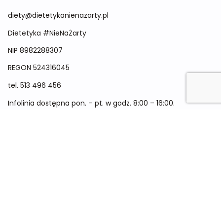
diety@dietetykanienazarty.pl
Dietetyka #NieNaŻarty
NIP 8982288307
REGON
524316045
tel.
513 496 456
Infolinia dostępna pon. – pt. w godz. 8:00 – 16:00.
Menu
Cennik
Dieta dla kobiet
Dieta dla mężczyzn
Dieta dla dzieci