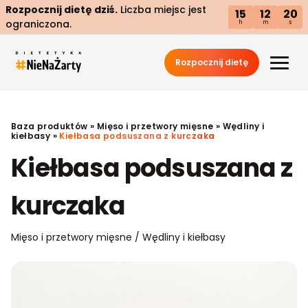
Rozpocznij dietę dziś.
Liczba miejsc jest
15
12
19
ograniczona.
h
m
s
Rozpocznij dietę
Baza produktów
»
Mięso i przetwory mięsne
»
Wędliny i
kiełbasy
»
Kiełbasa podsuszana z kurczaka
Kiełbasa podsuszana z
kurczaka
Mięso i przetwory mięsne / Wędliny i kiełbasy