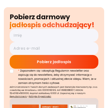
Pobierz darmowy
jadłospis odchudzający!
*
Zapoznałem się i akceptuję Regulamin newsletter oraz
zapisuję się do newslettera, żeby otrzymywać informację o
nowościach, promocjach i aktualnej ofercie sklepu. Wiem, że w
zamian otrzymam treści cyfrowe.
Administratorem Twoich danych osobowych jest Dietetyka Nienażarty Sp. z o.o.
z siedzibą we Wrocławiu. KRS: 0001016099, NIP: 8982288307, REGON:
52431604500000, kapitał zakładowy 6 000 zł. Zapoznaj się z naszym
Regulaminem
i
Polityką Prywatności
.