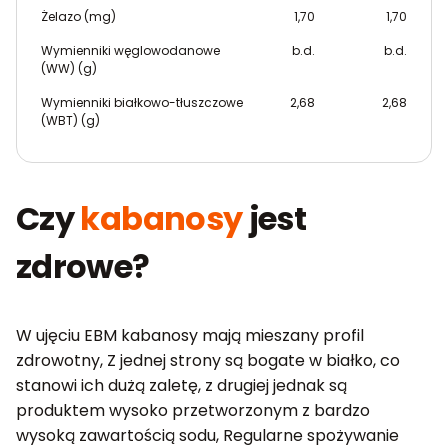
Żelazo (mg)
1,70
1,70
Wymienniki węglowodanowe
b.d.
b.d.
(WW) (g)
Wymienniki białkowo-tłuszczowe
2,68
2,68
(WBT) (g)
Czy
kabanosy
jest
zdrowe?
W ujęciu EBM kabanosy mają mieszany profil
zdrowotny, Z jednej strony są bogate w białko, co
stanowi ich dużą zaletę, z drugiej jednak są
produktem wysoko przetworzonym z bardzo
wysoką zawartością sodu, Regularne spożywanie