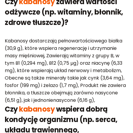
Czy
kabanosy
zawiera wartości
odżywcze (np. witaminy, błonnik,
zdrowe tłuszcze)?
Kabanosy dostarczają pełnowartościowego białka
(30,9 g), które wspiera regenerację i utrzymanie
masy mięśniowej, Zawierają witaminy z grupy B, w
tym B1 (0,294 mg), B12 (0,75 µg) oraz niacynę (6,33
mg), które wspierają układ nerwowy i metabolizm,
Obecne są także minerały takie jak cynk (3,64 mg),
fosfor (199 mg) i żelazo (1,7 mg), Produkt nie zawiera
błonnika, a tłuszcze obejmują zarówno nasycone
(6,51 g), jak i jednonienasycone (6,16 g),
Czy
kabanosy
wspiera dobrą
kondycję organizmu (np. serca,
układu trawiennego,