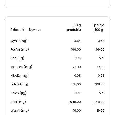
100 g
1 porcja
Składniki odżywcze
produktu
(100 g)
Cynk (mg)
3,64
3,64
Fosfor (mg)
199,00
199,00
Jod (μg)
b.d.
b.d.
Magnez (mg)
22,00
22,00
Miedź (mg)
0,08
0,08
Potas (mg)
331,00
331,00
Selen (μg)
b.d.
b.d.
Sód (mg)
1048,00
1048,00
Wapń (mg)
19,00
19,00