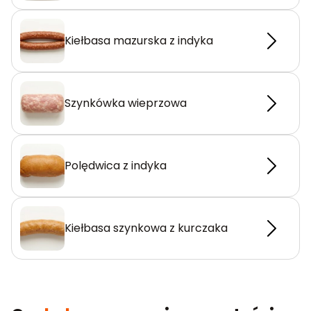
Kiełbasa mazurska z indyka
Szynkówka wieprzowa
Polędwica z indyka
Kiełbasa szynkowa z kurczaka