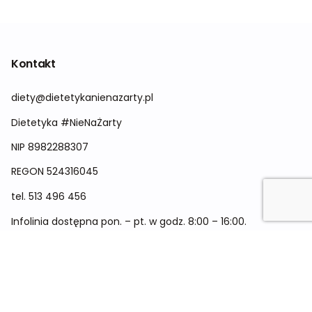
Kontakt
diety@dietetykanienazarty.pl
Dietetyka #NieNaŻarty
NIP 8982288307
REGON
524316045
tel.
513 496 456
Infolinia dostępna pon. – pt. w godz. 8:00 – 16:00.
Menu
Cennik