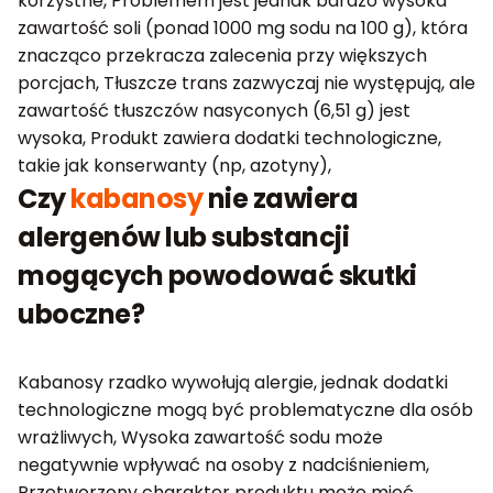
korzystne, Problemem jest jednak bardzo wysoka
zawartość soli (ponad 1000 mg sodu na 100 g), która
znacząco przekracza zalecenia przy większych
porcjach, Tłuszcze trans zazwyczaj nie występują, ale
zawartość tłuszczów nasyconych (6,51 g) jest
wysoka, Produkt zawiera dodatki technologiczne,
takie jak konserwanty (np, azotyny),
Czy
kabanosy
nie zawiera
alergenów lub substancji
mogących powodować skutki
uboczne?
Kabanosy rzadko wywołują alergie, jednak dodatki
technologiczne mogą być problematyczne dla osób
wrażliwych, Wysoka zawartość sodu może
negatywnie wpływać na osoby z nadciśnieniem,
Przetworzony charakter produktu może mieć