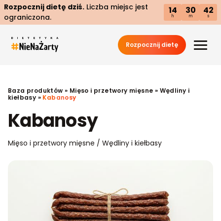
Rozpocznij dietę dziś.
Liczba miejsc jest
14
30
41
ograniczona.
h
m
s
Rozpocznij dietę
Baza produktów
»
Mięso i przetwory mięsne
»
Wędliny i
kiełbasy
»
Kabanosy
Kabanosy
Mięso i przetwory mięsne / Wędliny i kiełbasy