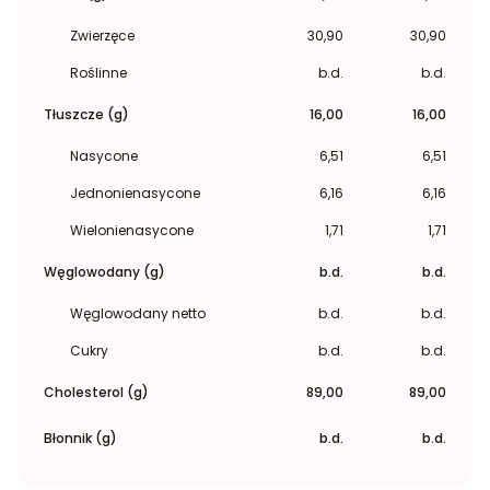
Zwierzęce
30,90
30,90
Roślinne
b.d.
b.d.
Tłuszcze (g)
16,00
16,00
Nasycone
6,51
6,51
Jednonienasycone
6,16
6,16
Wielonienasycone
1,71
1,71
Węglowodany (g)
b.d.
b.d.
Węglowodany netto
b.d.
b.d.
Cukry
b.d.
b.d.
Cholesterol (g)
89,00
89,00
Błonnik (g)
b.d.
b.d.