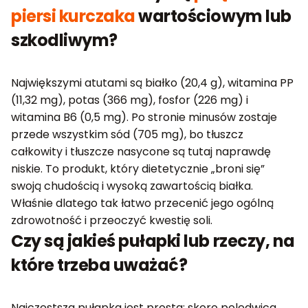
piersi kurczaka
wartościowym lub
szkodliwym?
Największymi atutami są białko (20,4 g), witamina PP
(11,32 mg), potas (366 mg), fosfor (226 mg) i
witamina B6 (0,5 mg). Po stronie minusów zostaje
przede wszystkim sód (705 mg), bo tłuszcz
całkowity i tłuszcze nasycone są tutaj naprawdę
niskie. To produkt, który dietetycznie „broni się”
swoją chudością i wysoką zawartością białka.
Właśnie dlatego tak łatwo przecenić jego ogólną
zdrowotność i przeoczyć kwestię soli.
Czy są jakieś pułapki lub rzeczy, na
które trzeba uważać?
Najczęstsza pułapka jest prosta: skoro polędwica