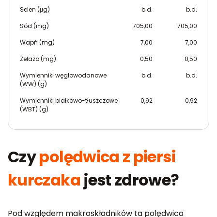
Selen (μg)
b.d.
b.d.
Sód (mg)
705,00
705,00
Wapń (mg)
7,00
7,00
Żelazo (mg)
0,50
0,50
Wymienniki węglowodanowe
b.d.
b.d.
(WW) (g)
Wymienniki białkowo-tłuszczowe
0,92
0,92
(WBT) (g)
Czy
polędwica z piersi
kurczaka
jest zdrowe?
Pod względem makroskładników ta polędwica