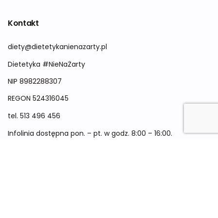
Kontakt
diety@dietetykanienazarty.pl
Dietetyka #NieNaŻarty
NIP 8982288307
REGON
524316045
tel.
513 496 456
Infolinia dostępna pon. – pt. w godz. 8:00 – 16:00.
Menu
Cennik
Dieta dla kobiet
Dieta dla mężczyzn