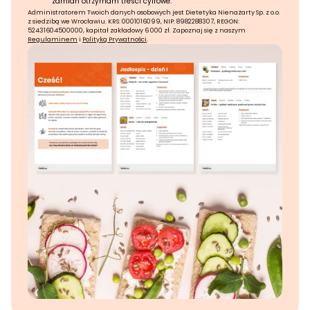
zamian otrzymam treści cyfrowe.
Administratorem Twoich danych osobowych jest Dietetyka Nienażarty Sp. z o.o.
z siedzibą we Wrocławiu. KRS: 0001016099, NIP: 8982288307, REGON:
52431604500000, kapitał zakładowy 6 000 zł. Zapoznaj się z naszym
Regulaminem
i
Polityką Prywatności
.