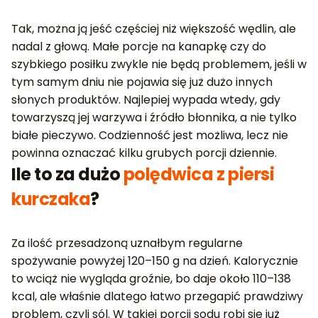
Tak, można ją jeść częściej niż większość wędlin, ale
nadal z głową. Małe porcje na kanapkę czy do
szybkiego posiłku zwykle nie będą problemem, jeśli w
tym samym dniu nie pojawia się już dużo innych
słonych produktów. Najlepiej wypada wtedy, gdy
towarzyszą jej warzywa i źródło błonnika, a nie tylko
białe pieczywo. Codzienność jest możliwa, lecz nie
powinna oznaczać kilku grubych porcji dziennie.
Ile to za dużo
polędwica z piersi
kurczaka
?
Za ilość przesadzoną uznałbym regularne
spożywanie powyżej 120–150 g na dzień. Kalorycznie
to wciąż nie wygląda groźnie, bo daje około 110–138
kcal, ale właśnie dlatego łatwo przegapić prawdziwy
problem, czyli sól. W takiej porcji sodu robi się już