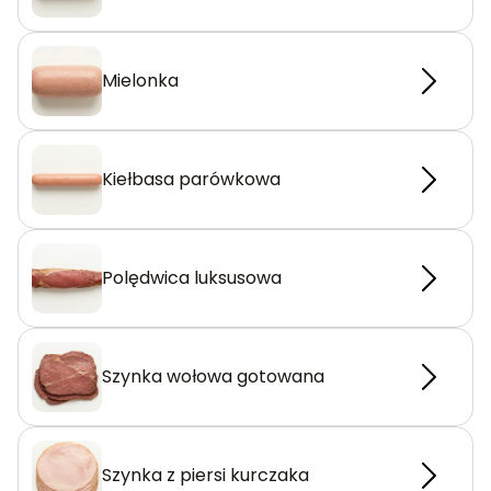
Mielonka
Kiełbasa parówkowa
Polędwica luksusowa
Szynka wołowa gotowana
Szynka z piersi kurczaka