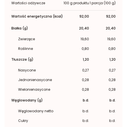
Wartości odżywcze
100 g produktu
1 porcja (100 g)
Wartość energetyczna (kcal)
92,00
92,00
Białka (g)
20,40
20,40
Zwierzęce
19,60
19,60
Roślinne
0,80
0,80
Tłuszcze (g)
1,20
1,20
Nasycone
0,27
0,27
Jednonienasycone
0,28
0,28
Wielonienasycone
0,28
0,28
Węglowodany (g)
b.d.
b.d.
Węglowodany netto
b.d.
b.d.
Cukry
b.d.
b.d.