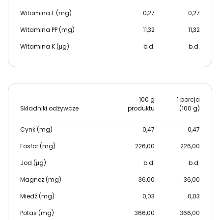
Witamina E (mg)
0,27
0,27
Witamina PP (mg)
11,32
11,32
Witamina K (μg)
b.d.
b.d.
100 g
1 porcja
Składniki odżywcze
produktu
(100 g)
Cynk (mg)
0,47
0,47
Fosfor (mg)
226,00
226,00
Jod (μg)
b.d.
b.d.
Magnez (mg)
36,00
36,00
Miedź (mg)
0,03
0,03
Potas (mg)
366,00
366,00