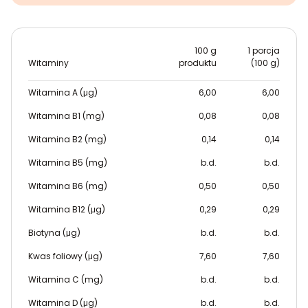
100 g
1 porcja
Witaminy
produktu
(100 g)
Witamina A (μg)
6,00
6,00
Witamina B1 (mg)
0,08
0,08
Witamina B2 (mg)
0,14
0,14
Witamina B5 (mg)
b.d.
b.d.
Witamina B6 (mg)
0,50
0,50
Witamina B12 (μg)
0,29
0,29
Biotyna (μg)
b.d.
b.d.
Kwas foliowy (μg)
7,60
7,60
Witamina C (mg)
b.d.
b.d.
Witamina D (μg)
b.d.
b.d.