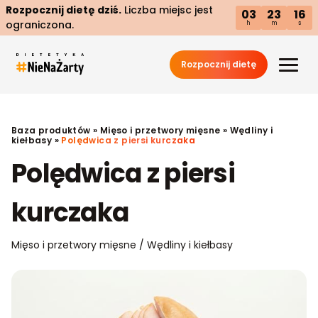
Rozpocznij dietę dziś.
Liczba miejsc jest
03
23
15
ograniczona.
h
m
s
Rozpocznij dietę
Baza produktów
»
Mięso i przetwory mięsne
»
Wędliny i
kiełbasy
»
Polędwica z piersi kurczaka
Polędwica z piersi
kurczaka
Mięso i przetwory mięsne / Wędliny i kiełbasy