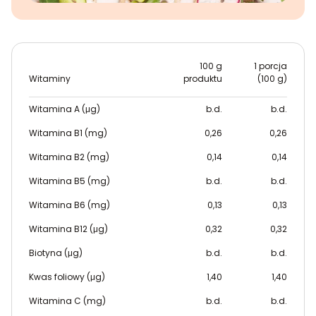
100 g
1 porcja
Witaminy
produktu
(100 g)
Witamina A (μg)
b.d.
b.d.
Witamina B1 (mg)
0,26
0,26
Witamina B2 (mg)
0,14
0,14
Witamina B5 (mg)
b.d.
b.d.
Witamina B6 (mg)
0,13
0,13
Witamina B12 (μg)
0,32
0,32
Biotyna (μg)
b.d.
b.d.
Kwas foliowy (μg)
1,40
1,40
Witamina C (mg)
b.d.
b.d.