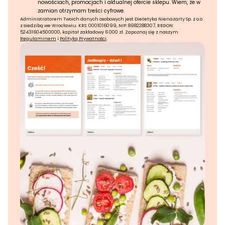
nowościach, promocjach i aktualnej ofercie sklepu. Wiem, że w
zamian otrzymam treści cyfrowe.
Administratorem Twoich danych osobowych jest Dietetyka Nienażarty Sp. z o.o.
z siedzibą we Wrocławiu. KRS: 0001016099, NIP: 8982288307, REGON:
52431604500000, kapitał zakładowy 6 000 zł. Zapoznaj się z naszym
Regulaminem
i
Polityką Prywatności
.