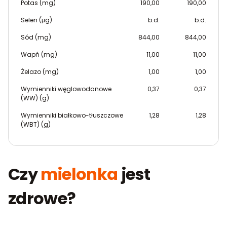
Potas (mg)
190,00
190,00
Selen (μg)
b.d.
b.d.
Sód (mg)
844,00
844,00
Wapń (mg)
11,00
11,00
Żelazo (mg)
1,00
1,00
Wymienniki węglowodanowe
0,37
0,37
(WW) (g)
Wymienniki białkowo-tłuszczowe
1,28
1,28
(WBT) (g)
Czy
mielonka
jest
zdrowe?