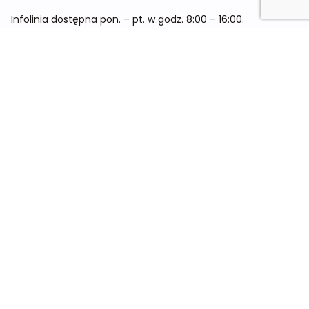
Infolinia dostępna pon. – pt. w godz. 8:00 – 16:00.
Menu
Cennik
Dieta dla kobiet
Dieta dla mężczyzn
Dieta dla dzieci
Dieta dla dwóch osób
Dieta dla kobiet w ciąży
Metamorfozy
Sklep
Kontakt