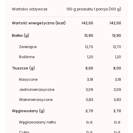
Wartości odżywcze
100 g produktu
1 porcja (100 g)
Wartość energetyczna (kcal)
142,00
142,00
Białka (g)
13,90
13,90
Zwierzęce
12,70
12,70
Roślinne
1,20
1,20
Tłuszcze (g)
8,00
8,00
Nasycone
3,18
3,18
Jednonienasycone
3,09
3,09
Wielonienasycone
0,83
0,83
Węglowodany (g)
3,70
3,70
Węglowodany netto
b.d.
b.d.
Cukry
b.d.
b.d.