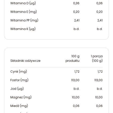
Witamina D (μg)
0,36
0,36
Witamina E (mg)
0,20
0,20
Witamina PP (mg)
2,41
2,41
Witamina K (μg)
b.d.
b.d.
100 g
1 porcja
Składniki odżywcze
produktu
(100 g)
Cynk (mg)
1,72
1,72
Fosfor (mg)
113,00
113,00
Jod (μg)
b.d.
b.d.
Magnez (mg)
10,00
10,00
Miedź (mg)
0,06
0,06