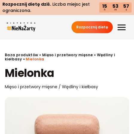
Rozpocznij dietę dziś.
Liczba miejsc jest
15
53
56
ograniczona.
h
m
s
Rozpocznij dietę
Baza produktów
»
Mięso i przetwory mięsne
»
Wędliny i
kiełbasy
»
Mielonka
Mielonka
Mięso i przetwory mięsne / Wędliny i kiełbasy