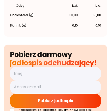
Cukry
b.d.
b.d.
Cholesterol (g)
63,00
63,00
Błonnik (g)
0,10
0,10
Pobierz darmowy
jadłospis odchudzający!
*
Zapoznałem się i akceptuję Regulamin newsletter oraz