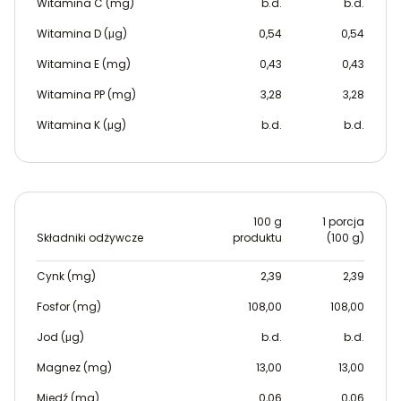
Witamina C (mg)
b.d.
b.d.
Witamina D (μg)
0,54
0,54
Witamina E (mg)
0,43
0,43
Witamina PP (mg)
3,28
3,28
Witamina K (μg)
b.d.
b.d.
100 g
1 porcja
Składniki odżywcze
produktu
(100 g)
Cynk (mg)
2,39
2,39
Fosfor (mg)
108,00
108,00
Jod (μg)
b.d.
b.d.
Magnez (mg)
13,00
13,00
Miedź (mg)
0,06
0,06