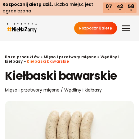
Rozpocznij dietę dziś.
Liczba miejsc jest
07
42
57
ograniczona.
h
m
s
Rozpocznij dietę
Baza produktów
»
Mięso i przetwory mięsne
»
Wędliny i
kiełbasy
»
Kiełbaski bawarskie
Kiełbaski bawarskie
Mięso i przetwory mięsne / Wędliny i kiełbasy