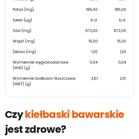
Potas (mg)
185,00
185,00
Selen (μg)
b.d.
b.d.
Sód (mg)
672,00
672,00
Wapń (mg)
15,00
15,00
Żelazo (mg)
1,30
1,30
Wymienniki węglowodanowe
0,04
0,04
(WW) (g)
Wymienniki białkowo-tłuszczowe
2,51
2,51
(WBT) (g)
Czy
kiełbaski bawarskie
jest zdrowe?