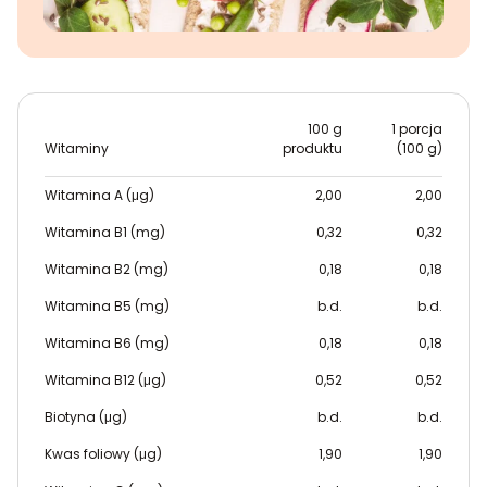
100 g
1 porcja
Witaminy
produktu
(100 g)
Witamina A (μg)
2,00
2,00
Witamina B1 (mg)
0,32
0,32
Witamina B2 (mg)
0,18
0,18
Witamina B5 (mg)
b.d.
b.d.
Witamina B6 (mg)
0,18
0,18
Witamina B12 (μg)
0,52
0,52
Biotyna (μg)
b.d.
b.d.
Kwas foliowy (μg)
1,90
1,90