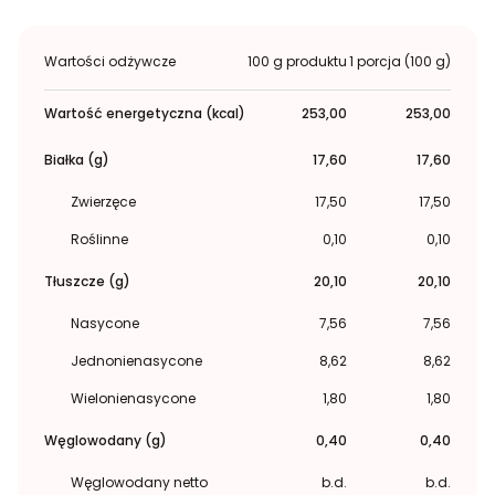
Wartości odżywcze
100 g produktu
1 porcja (100 g)
Wartość energetyczna (kcal)
253,00
253,00
Białka (g)
17,60
17,60
Zwierzęce
17,50
17,50
Roślinne
0,10
0,10
Tłuszcze (g)
20,10
20,10
Nasycone
7,56
7,56
Jednonienasycone
8,62
8,62
Wielonienasycone
1,80
1,80
Węglowodany (g)
0,40
0,40
Węglowodany netto
b.d.
b.d.