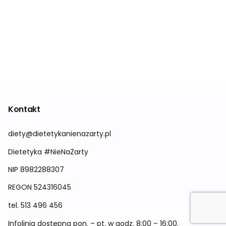
Kontakt
diety@dietetykanienazarty.pl
Dietetyka #NieNaŻarty
NIP 8982288307
REGON
524316045
tel.
513 496 456
Infolinia dostępna pon. – pt. w godz. 8:00 – 16:00.