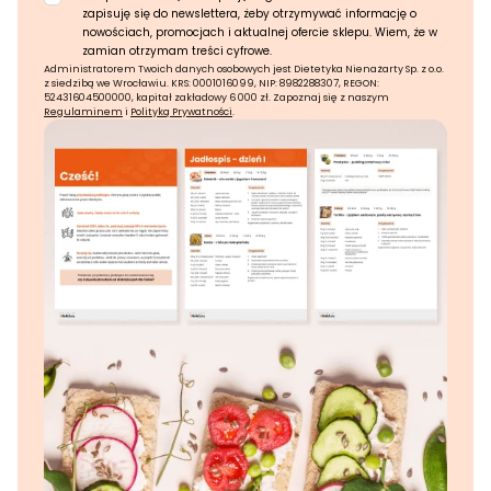
zapisuję się do newslettera, żeby otrzymywać informację o
nowościach, promocjach i aktualnej ofercie sklepu. Wiem, że w
zamian otrzymam treści cyfrowe.
Administratorem Twoich danych osobowych jest Dietetyka Nienażarty Sp. z o.o.
z siedzibą we Wrocławiu. KRS: 0001016099, NIP: 8982288307, REGON:
52431604500000, kapitał zakładowy 6 000 zł. Zapoznaj się z naszym
Regulaminem
i
Polityką Prywatności
.