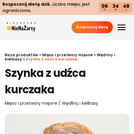
Rozpocznij dietę dziś.
Liczba miejsc jest
06
34
47
ograniczona.
h
m
s
Rozpocznij dietę
Baza produktów
»
Mięso i przetwory mięsne
»
Wędliny i
kiełbasy
»
Szynka z udźca kurczaka
Szynka z udźca
kurczaka
Mięso i przetwory mięsne / Wędliny i kiełbasy