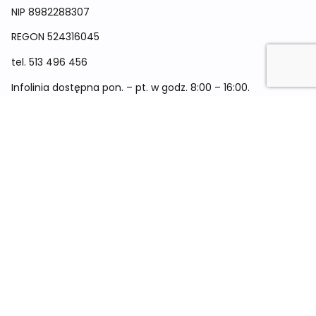
NIP 8982288307
REGON
524316045
tel.
513 496 456
Infolinia dostępna pon. – pt. w godz. 8:00 – 16:00.
Menu
Cennik
Dieta dla kobiet
Dieta dla mężczyzn
Dieta dla dzieci
Dieta dla dwóch osób
Dieta dla kobiet w ciąży
Metamorfozy