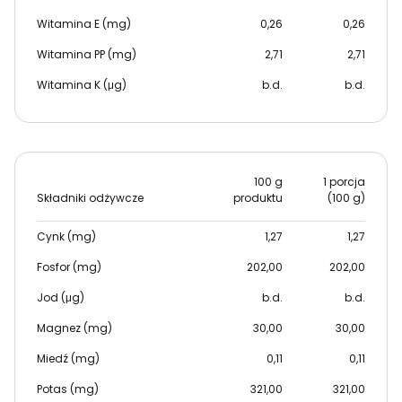
Witamina E (mg)
0,26
0,26
Witamina PP (mg)
2,71
2,71
Witamina K (μg)
b.d.
b.d.
100 g
1 porcja
Składniki odżywcze
produktu
(100 g)
Cynk (mg)
1,27
1,27
Fosfor (mg)
202,00
202,00
Jod (μg)
b.d.
b.d.
Magnez (mg)
30,00
30,00
Miedź (mg)
0,11
0,11
Potas (mg)
321,00
321,00