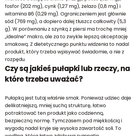
fosfor (202 mg), cynk (1,27 mg), żelazo (0,8 mg) i
witamina B6 (0,29 mg). Ograniczeniem jest głównie
sód (769 mg), a dopiero dalej tłuszcz całkowity (5,3
g). W porównaniu z szynką z piersi ma trochę mniej
„idealne” makro, ale za to zwykle lepszą akceptację
smakową. Z dietetycznego punktu widzenia to nadal
produkt, który trzeba wpisywać świadomie, a nie z
rozpędu.
Czy są jakieś pułapki lub rzeczy, na
które trzeba uważać?
Pułapką jest tutaj właśnie smak. Ponieważ udziec daje
delikatniejszą, mniej suchą strukturę, łatwo
potraktować ten produkt jako codzienną,
bezpieczną normę. Tymczasem pod miękkością i
wygodą nadal kryje się wysoka zawartość soli. To
wędlina, która łatwo zdobywa sympatię