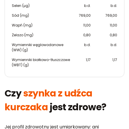
Selen (μg)
b.d.
b.d.
Sód (mg)
769,00
769,00
Wapń (mg)
11,00
11,00
Żelazo (mg)
0,80
0,80
Wymienniki węglowodanowe
b.d.
b.d.
(WW) (g)
Wymienniki białkowo-tłuszczowe
1,17
1,17
(WBT) (g)
Czy
szynka z udźca
kurczaka
jest zdrowe?
Jej profil zdrowotny jest umiarkowany: ani