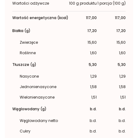
Wartości odżywcze
100 g produktu
1 porcja (100 g)
Wartość energetyczna (kcal)
117,00
117,00
Białka (g)
17,20
17,20
Zwierzęce
15,60
15,60
Roślinne
1,60
1,60
Tłuszcze (g)
5,30
5,30
Nasycone
1,29
1,29
Jednonienasycone
1,58
1,58
Wielonienasycone
1,51
1,51
Węglowodany (g)
b.d.
b.d.
Węglowodany netto
b.d.
b.d.
Cukry
b.d.
b.d.