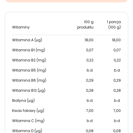
100 g
1 porcja
Witaminy
produktu
(100 g)
Witamina A (μg)
18,00
18,00
Witamina B1 (mg)
0,07
0,07
Witamina B2 (mg)
0,22
0,22
Witamina B5 (mg)
b.d.
b.d.
Witamina B6 (mg)
0,29
0,29
Witamina B12 (μg)
0,28
0,28
Biotyna (μg)
b.d.
b.d.
Kwas foliowy (μg)
7,00
7,00
Witamina C (mg)
b.d.
b.d.
Witamina D (μg)
0,08
0,08