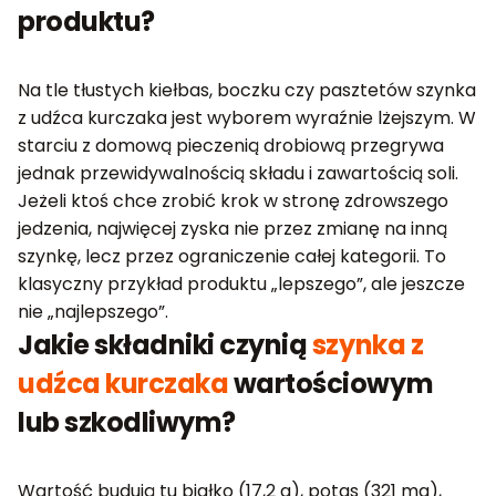
produktu?
Na tle tłustych kiełbas, boczku czy pasztetów szynka
z udźca kurczaka jest wyborem wyraźnie lżejszym. W
starciu z domową pieczenią drobiową przegrywa
jednak przewidywalnością składu i zawartością soli.
Jeżeli ktoś chce zrobić krok w stronę zdrowszego
jedzenia, najwięcej zyska nie przez zmianę na inną
szynkę, lecz przez ograniczenie całej kategorii. To
klasyczny przykład produktu „lepszego”, ale jeszcze
nie „najlepszego”.
Jakie składniki czynią
szynka z
udźca kurczaka
wartościowym
lub szkodliwym?
Wartość budują tu białko (17,2 g), potas (321 mg),