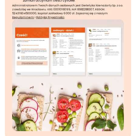
zamian otrzymam treści cyfrowe.
Administratorem Twoich danych osobowych jest Dietetyka Nienażarty Sp. z o.o.
z siedzibą we Wrocławiu. KRS: 0001016099, NIP: 8982288307, REGON:
52431604500000, kapitał zakładowy 6 000 zł. Zapoznaj się z naszym
Regulaminem
i
Polityką Prywatności
.