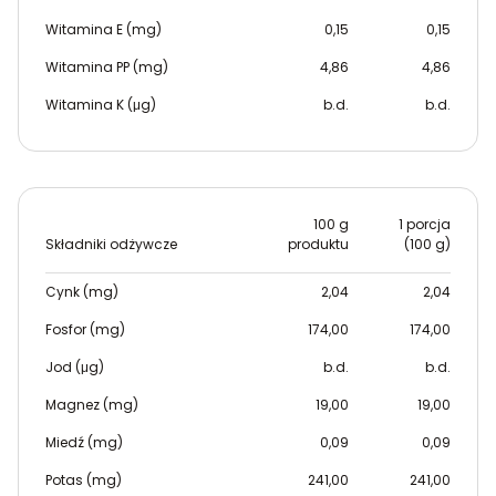
Witamina E (mg)
0,15
0,15
Witamina PP (mg)
4,86
4,86
Witamina K (μg)
b.d.
b.d.
100 g
1 porcja
Składniki odżywcze
produktu
(100 g)
Cynk (mg)
2,04
2,04
Fosfor (mg)
174,00
174,00
Jod (μg)
b.d.
b.d.
Magnez (mg)
19,00
19,00
Miedź (mg)
0,09
0,09
Potas (mg)
241,00
241,00