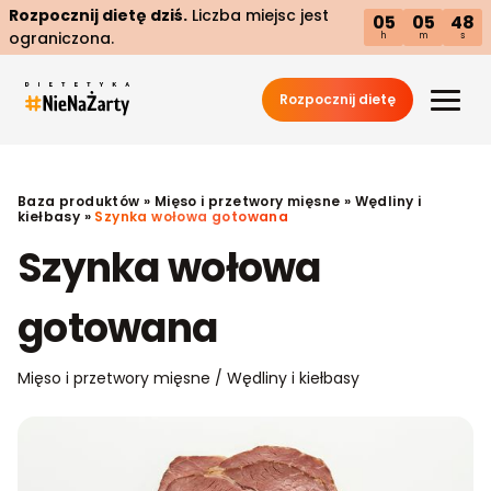
Rozpocznij dietę dziś.
Liczba miejsc jest
05
05
47
ograniczona.
h
m
s
Rozpocznij dietę
Baza produktów
»
Mięso i przetwory mięsne
»
Wędliny i
kiełbasy
»
Szynka wołowa gotowana
Szynka wołowa
gotowana
Mięso i przetwory mięsne / Wędliny i kiełbasy