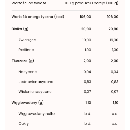
Wartości odżywcze
100 g produktu
1 porcja (100 g)
Wartość energetyczna (kcal)
106,00
106,00
Białka (g)
20,90
20,90
Zwierzęce
19,90
19,90
Roślinne
1,00
1,00
Tłuszcze (g)
2,00
2,00
Nasycone
0,94
0,94
Jednonienasycone
0,83
0,83
Wielonienasycone
0,07
0,07
Węglowodany (g)
1,10
1,10
Węglowodany netto
b.d.
b.d.
Cukry
b.d.
b.d.