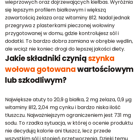
wieprzowych oraz dojrzewających kiełbas. Wyróżnia
się lepszym profilem białkowym i większą
zawartością żelaza oraz witaminy B12. Nadal jednak
przegrywa z plasterkami pieczonej wołowiny
przygotowanej w domu, gdzie kontrolujesz sól i
dodatki. To bardzo dobra zamiana w obrębie wędlin,
ale wciąż nie koniec drogi do lepszej jakości diety.
Jakie składniki czynią
szynka
wołowa gotowana
wartościowym
lub szkodliwym?
Największe atuty to 20,9 g białka, 2 mg żelaza, 0,9 µg
witaminy B12, 2,04 mg cynku i bardzo niska ilość
tłuszczu. Najważniejszym ograniczeniem jest 731 mg
sodu. To rzadka sytuacja, w której o ocenie produktu
nie decydują kalorie ani tłuszcz, lecz przede
wszystkim sól i stopień przetworzenia. Dzięki temu