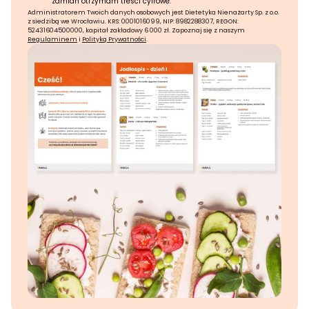
zamian otrzymam treści cyfrowe.
Administratorem Twoich danych osobowych jest Dietetyka Nienażarty Sp. z o.o.
z siedzibą we Wrocławiu. KRS: 0001016099, NIP: 8982288307, REGON:
52431604500000, kapitał zakładowy 6 000 zł. Zapoznaj się z naszym
Regulaminem
i
Polityką Prywatności
.