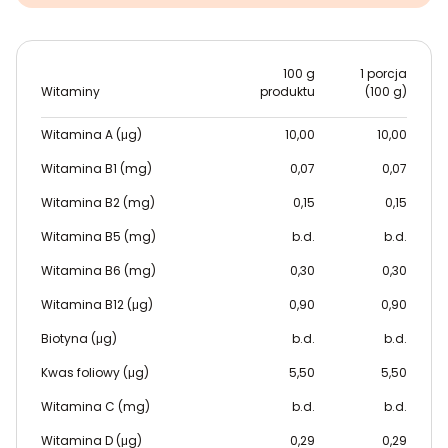
100 g
1 porcja
Witaminy
produktu
(100 g)
Witamina A (μg)
10,00
10,00
Witamina B1 (mg)
0,07
0,07
Witamina B2 (mg)
0,15
0,15
Witamina B5 (mg)
b.d.
b.d.
Witamina B6 (mg)
0,30
0,30
Witamina B12 (μg)
0,90
0,90
Biotyna (μg)
b.d.
b.d.
Kwas foliowy (μg)
5,50
5,50
Witamina C (mg)
b.d.
b.d.
Witamina D (μg)
0,29
0,29