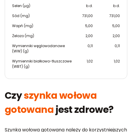
Selen (μg)
b.d.
b.d.
Sód (mg)
731,00
731,00
Wapń (mg)
5,00
5,00
Żelazo (mg)
2,00
2,00
Wymienniki węglowodanowe
0,11
0,11
(WW) (g)
Wymienniki białkowo-tłuszczowe
1,02
1,02
(WBT) (g)
Czy
szynka wołowa
gotowana
jest zdrowe?
Szynka wołowa gotowana należy do korzystniejszych