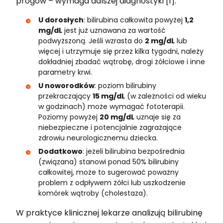
progów – wymaga dalszej diagnostyki [1].
U dorosłych
: bilirubina całkowita powyżej
1,2
mg/dL
jest już uznawana za wartość
podwyższoną. Jeśli wzrasta do
2 mg/dL
lub
więcej i utrzymuje się przez kilka tygodni, należy
dokładniej zbadać wątrobę, drogi żółciowe i inne
parametry krwi.
U noworodków
: poziom bilirubiny
przekraczający
15 mg/dL
(w zależności od wieku
w godzinach) może wymagać fototerapii.
Poziomy powyżej
20 mg/dL
uznaje się za
niebezpieczne i potencjalnie zagrażające
zdrowiu neurologicznemu dziecka.
Dodatkowo
: jeżeli bilirubina bezpośrednia
(związana) stanowi ponad 50% bilirubiny
całkowitej, może to sugerować poważny
problem z odpływem żółci lub uszkodzenie
komórek wątroby (cholestaza).
W praktyce klinicznej lekarze analizują bilirubinę