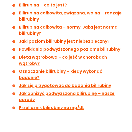
Bilirubina – co to jest?
Bilirubina całkowita, związana, wolna – rodzaje
bilirubiny
Bilirubina całkowita – normy. Jaka jest norma
bilirubiny?
Jaki poziom bilirubiny jest niebezpieczny?
Powikłania podwyższonego poziomu bilirubiny
Dieta wątrobowa – co jeść w chorobach
wątroby?
Oznaczanie bilirubiny – kiedy wykonać
badanie?
Jak się przygotować do badania bilirubiny
Jak obniżyć podwyższoną bilirubinę – nasze
porady
Przelicznik bilirubiny na mg/dL