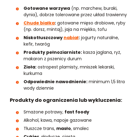
Gotowane warzywa
(np. marchew, buraki,
dynia), dobrze tolerowane przez układ trawienny
Chude białka
:
gotowane mięso drobiowe, ryby
(np. dorsz, mintaj), jaja na miękko, tofu
Niskotłuszczowy
nabiał
:
jogurty naturalne,
kefir, twaróg
Produkty pełnoziarniste:
kasza jaglana, ryż,
makaron z pszenicy durum
Zioła:
ostropest plamisty, mniszek lekarski,
kurkuma
Odpowiednie nawodnienie:
minimum 1,5 litra
wody dziennie
Produkty do ograniczenia lub wykluczenia:
Smażone potrawy,
fast foody
Alkohol, kawa, napoje gazowane
Tłuszcze trans,
masło
, smalec
Cukier
, słodycze, ciasta