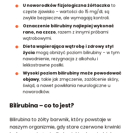
U noworodków fizjologiczna żółtaczka
to
częste zjawisko – wartości do 15 mg/dL są
zwykle bezpieczne, ale wymagają kontroli.
Oznaczenie bilirubiny najlepiej wykonać
rano, na czczo
, razem z innymi próbami
wątrobowymi.
Dieta wspierająca wątrobę i zdrowy styl
życia
mogą obniżyć poziom bilirubiny – w tym
nawodnienie, rezygnacja z alkoholu i
lekkostrawne posiłki.
Wysoki poziom bilirubiny może powodować
objawy
, takie jak zmęczenie, zażółcenie skóry,
świąd, a nawet powikłania neurologiczne u
noworodków.
Bilirubina – co to jest?
Bilirubina to żółty barwnik, który powstaje w
naszym organizmie, gdy stare czerwone krwinki