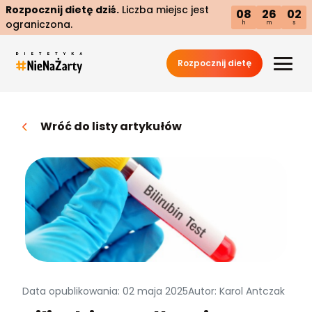
Rozpocznij dietę dziś.
Liczba miejsc jest
08
26
01
ograniczona.
h
m
s
Rozpocznij dietę
Wróć do listy artykułów
Data opublikowania: 02 maja 2025
Autor: Karol Antczak