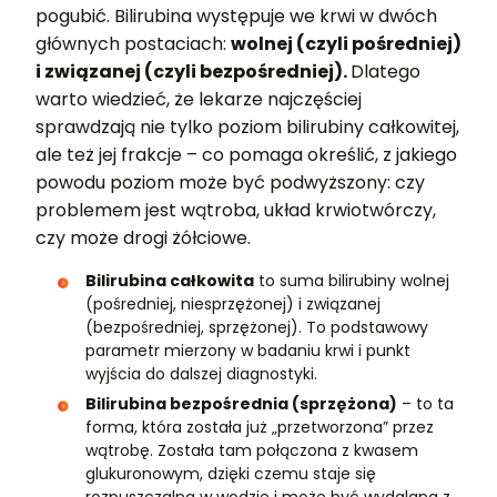
pogubić. Bilirubina występuje we krwi w dwóch
głównych postaciach:
wolnej (czyli pośredniej)
i związanej (czyli bezpośredniej).
Dlatego
warto wiedzieć, że lekarze najczęściej
sprawdzają nie tylko poziom bilirubiny całkowitej,
ale też jej frakcje – co pomaga określić, z jakiego
powodu poziom może być podwyższony: czy
problemem jest wątroba, układ krwiotwórczy,
czy może drogi żółciowe.
Bilirubina całkowita
to suma bilirubiny wolnej
(pośredniej, niesprzężonej) i związanej
(bezpośredniej, sprzężonej). To podstawowy
parametr mierzony w badaniu krwi i punkt
wyjścia do dalszej diagnostyki.
Bilirubina bezpośrednia (sprzężona)
– to ta
forma, która została już „przetworzona” przez
wątrobę. Została tam połączona z kwasem
glukuronowym, dzięki czemu staje się
rozpuszczalna w wodzie i może być wydalana z