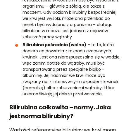
organizmu – głównie z żółcią, ale także z
moczem. Gdy poziom bilirubiny bezpośredniej
we krwi jest wysoki, może ona przenikać do
nerek i być wydalana z organizmu – dlatego
bilirubina w moczu jest jednym z objawów
zaburzeń pracy wątroby.
Bilirubina pośrednia (wolna)
– to ta, która
dopiero co powstała z rozpadu czerwonych
krwinek. Jest ona nierozpuszczalna się w wodzie,
więc zanim dotrze do wątroby, musi być
transportowana przez specjalne białko –
albuminę. Jej nadmiar we krwi może być
związany np. z intensywnym rozpadem krwinek
(hemolizą) albo zaburzeniami wątroby, które
uniemożliwiają jej dalsze przetworzenie.
Bilirubina całkowita – normy. Jaka
jest norma bilirubiny?
Wartości referencyjne bilirubiny we krwi mogą