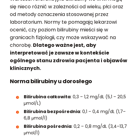
się nieco różnić w zależności od wieku, płci oraz
od metody oznaczenia stosowanej przez
laboratorium. Normy te pomagają lekarzowi
ocenić, czy poziom bilirubiny mieści się w
granicach fizjologii, czy może wskazywać na
chorobę.
Dlatego ważne jest, aby
interpretować je zawsze w kontekście
ogólnego stanu zdrowia pacjenta i objawów
klinicznych.
Norma bilirubiny u dorosłego
Bilirubina całkowita
: 0,3 – 1,2 mg/dL (5,1 – 20,5
µmol/L)
Bilirubina bezpośrednia
: 0,1 – 0,4 mg/dL (1,7–
6,8 μmol/l)
Bilirubina pośrednia
: 0,2 – 0,8 mg/dL (3,4–13,7
μmol/l)