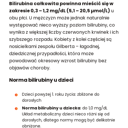
Bilirubina całkowita powinna mieścić się w
zakresie 0,3 – 1,2 mg/dL (5,1 – 20,5 µmol/L)
u
obu płci. U mężczyzn może jednak naturalnie
występować nieco wyższy poziom bilirubiny, co
wynika z większej liczby czerwonych krwinek i ich
szybszego rozpadu. Kobiety z kolei częściej są
nosicielkami zespołu Gilberta – łagodnej,
dziedzicznej przypadłości, która może
powodować okresowy wzrost bilirubiny bez
objawów choroby.
Norma bilirubiny u dzieci
Dzieci powyżej 1. roku życia: zbliżone do
dorosłych
Norma bilirubiny u dziecka
: do 1,0 mg/dL
Układ metaboliczny dzieci nieco różni się od
dorosłych, dlatego normy mogą być delikatnie
obniżone.