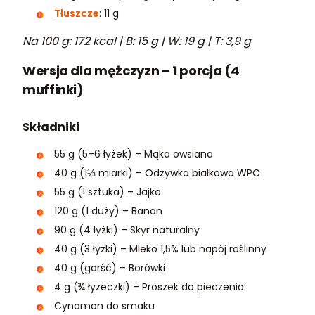
Tłuszcze
: 11 g
Na 100 g: 172 kcal | B: 15 g | W: 19 g | T: 3,9 g
Wersja dla mężczyzn – 1 porcja (4
muffinki)
Składniki
55 g (5–6 łyżek) – Mąka owsiana
40 g (1⅓ miarki) – Odżywka białkowa WPC
55 g (1 sztuka) – Jajko
120 g (1 duży) – Banan
90 g (4 łyżki) – Skyr naturalny
40 g (3 łyżki) – Mleko 1,5% lub napój roślinny
40 g (garść) – Borówki
4 g (¾ łyżeczki) – Proszek do pieczenia
Cynamon do smaku