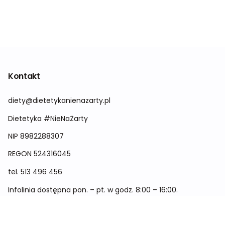
Kontakt
diety@dietetykanienazarty.pl
Dietetyka #NieNaŻarty
NIP 8982288307
REGON
524316045
tel.
513 496 456
Infolinia dostępna pon. – pt. w godz. 8:00 – 16:00.
Menu