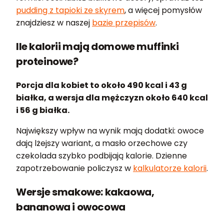
pudding z tapioki ze skyrem
, a więcej pomysłów
znajdziesz w naszej
bazie przepisów
.
Ile kalorii mają domowe muffinki
proteinowe?
Porcja dla kobiet to około 490 kcal i 43 g
białka, a wersja dla mężczyzn około 640 kcal
i 56 g białka.
Największy wpływ na wynik mają dodatki: owoce
dają lżejszy wariant, a masło orzechowe czy
czekolada szybko podbijają kalorie. Dzienne
zapotrzebowanie policzysz w
kalkulatorze kalorii
.
Wersje smakowe: kakaowa,
bananowa i owocowa