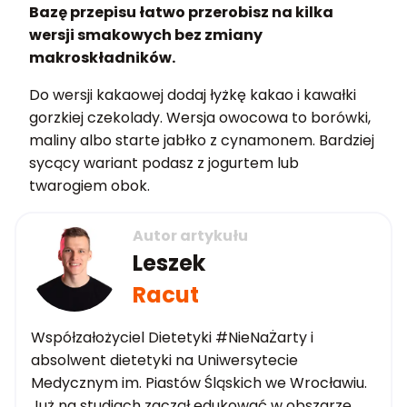
Bazę przepisu łatwo przerobisz na kilka
wersji smakowych bez zmiany
makroskładników.
Do wersji kakaowej dodaj łyżkę kakao i kawałki
gorzkiej czekolady. Wersja owocowa to borówki,
maliny albo starte jabłko z cynamonem. Bardziej
sycący wariant podasz z jogurtem lub
twarogiem obok.
Autor artykułu
Leszek
Racut
Współzałożyciel Dietetyki #NieNaŻarty i
absolwent dietetyki na Uniwersytecie
Medycznym im. Piastów Śląskich we Wrocławiu.
Już na studiach zaczął edukować w obszarze