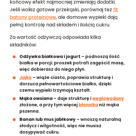
końcowy efekt najmocniej zmieniają dodatki.
Jeśli wolisz gotowe przekąski, porównaj też
fit
batony proteinowe
, ale domowe wypieki dają
pełną kontrolę nad składem i ilością cukru.
Za wartość odżywczą odpowiada kilka
składników:
Odżywka białkowa i jogurt
– podnoszą ilość
białka w porcji; proszek potrafi zagęścić masę,
więc dobierasz do niego płyn.
Jajko
– wiąże ciasto, poprawia strukturę i
dorzuca pełnowartościowe białko, dzięki
czemu wypieki trzymają kształt.
Mąka owsiana
– daje strukturę i
węglowodany
złożone, a przy tym więcej
błonnika
niż mąka
pszenna.
Banan lub mus jabłkowy
– wnoszą naturalną
słodycz i wilgotność, więc nie musisz
dosypywać cukru.