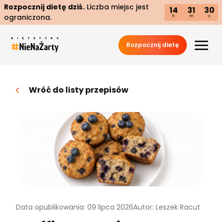
Rozpocznij dietę dziś.
Liczba miejsc jest
14
31
29
ograniczona.
h
m
s
Rozpocznij dietę
Wróć do listy przepisów
Data opublikowania: 09 lipca 2026
Autor: Leszek Racut