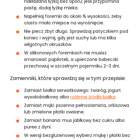
nakładana łyżką bez oporu; jeśli przypomina
pastę, dodaj łyżkę mleka.
Napełniaj foremki do około ¾ wysokości, żeby
ciasto miało miejsce na wyrośnięcie.
Nie piecz zbyt długo. Sprawdzaj patyczkiem pod
koniec i wyjmij, gdy jest suchy lub ma kilka
wilgotnych okruszków.
W silikonowych foremkach nie musisz
smarować papilotek, a upieczone babeczki
przechowuj w szczelnym pojemniku 2–3 dni.
Zamienniki, które sprawdzą się w tym przepisie:
Zamiast białka serwatkowego: twaróg, jogurt
wysokobiałkowy albo
roślinne źródła białka
.
Zamiast mąki: pszenna pełnoziarnista, orkiszowa
lub zmielone płatki owsiane.
Zamiast banana: mus jabłkowy bez cukru albo
puree z dyni.
W wersji bezglutenowej wybierz mąkę i płatki bez