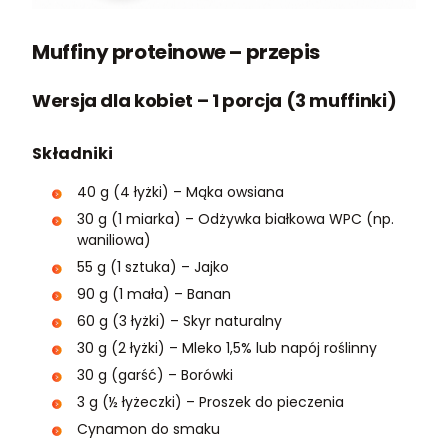
Muffiny proteinowe – przepis
Wersja dla kobiet – 1 porcja (3 muffinki)
Składniki
40 g (4 łyżki) – Mąka owsiana
30 g (1 miarka) – Odżywka białkowa WPC (np.
waniliowa)
55 g (1 sztuka) – Jajko
90 g (1 mała) – Banan
60 g (3 łyżki) – Skyr naturalny
30 g (2 łyżki) – Mleko 1,5% lub napój roślinny
30 g (garść) – Borówki
3 g (½ łyżeczki) – Proszek do pieczenia
Cynamon do smaku